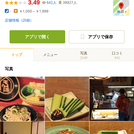
3.49
641
人
39927
人
-
￥1,000～￥1,999
店舗情報（詳細）
アプリで開く
アプリで保存
写真
口コミ
トップ
メニュー
2148
641
写真