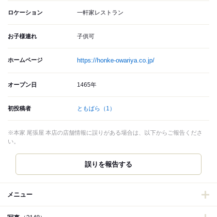
ロケーション
一軒家レストラン
お子様連れ
子供可
ホームページ
https://honke-owariya.co.jp/
オープン日
1465年
初投稿者
ともばら
（1）
※本家 尾張屋 本店の店舗情報に誤りがある場合は、以下からご報告くださ
い。
誤りを報告する
メニュー