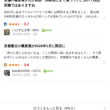
老舗の蕎麦屋さんが閉店・四条店によく通っていたもので残念
至極ではありますね
北白川にあるワールドコーヒーが春には閉店すると聞きました。 昔は地
元KBS京都のラジオからCMソングが流れていたものですが、それも今は
昔。 その前にそばの尾張屋さんもあと数...
3.7
Dinner:
いけずな京男
（902）
2026/01 訪問
1回
京都最古の蕎麦屋が2026年1月に閉店に
「未だに信じられないなぁ、ここが閉店に追い込まれるなんて」。そう思
わずにいられなかったのがこの度訪れた、京都最古であるこちらの蕎麦屋
の本店です。 京都の街には100年以上の歴...
3.6
Lunch:
black631650
（2373）
2025/11 訪問
1回
口コミをもっと見る（641人）