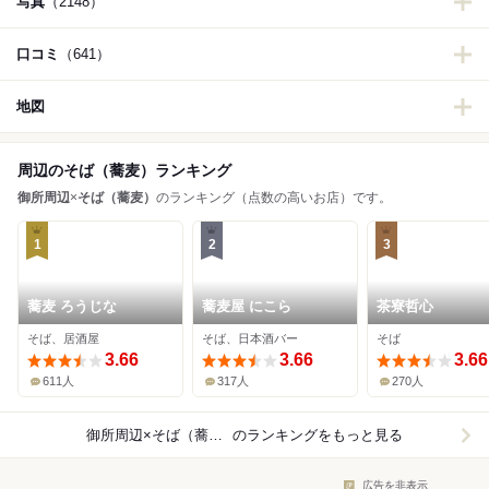
写真
（2148）
口コミ
（641）
地図
周辺のそば（蕎麦）ランキング
御所周辺
×
そば（蕎麦）
のランキング（点数の高いお店）です。
1
2
3
蕎麦 ろうじな
蕎麦屋 にこら
茶寮哲心
そば、居酒屋
そば、日本酒バー
そば
3.66
3.66
3.66
611人
317人
270人
御所周辺×そば（蕎麦）
のランキングをもっと見る
広告を非表示