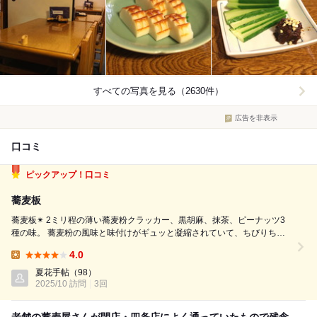
すべての写真を見る（2630件）
広告を非表示
口コミ
ピックアップ！口コミ
蕎麦板
蕎麦板✴︎ 2ミリ程の薄い蕎麦粉クラッカー、黒胡麻、抹茶、ピーナッツ3
種の味。 蕎麦粉の風味と味付けがギュッと凝縮されていて、ちびりちび
りと齧りながら、ほぐれて味が広がるのを楽しんで頂きます。僅かな塩味
4.0
があって食べ飽きません。 アイスクリームに添えて食べるのも美味しい
Lunch:
です。 蕎麦粉のクッキー...
夏花手帖
（98）
2025/10 訪問
3回