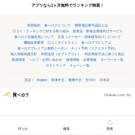
アプリなら1ヶ月無料でランキング検索！
利用規約
食べログについて
携帯電話番号認証とは
口コミ・ランキングに対する取り組み
飲食店・飲食企業様向けサービス
食べログ店舗会員について
広告（メーカー・団体様等向け）について
機能改善要望
口コミガイドライン
食べログプレミアム
食べログプレミアム無料クーポン
ネット予約（リクエスト予約）
個人情報保護方針
外部送信（オプトアウト）
特定商取引法に基づく表記
推奨環境
ヘルプ・お問い合わせ
採用情報
企業情報
キーワード一覧
サイトマップ
チェーン一覧
言語：
English
简体中文
繁體中文
한국어
日本語
©Kakaku.com, Inc.
行った
保存
共有