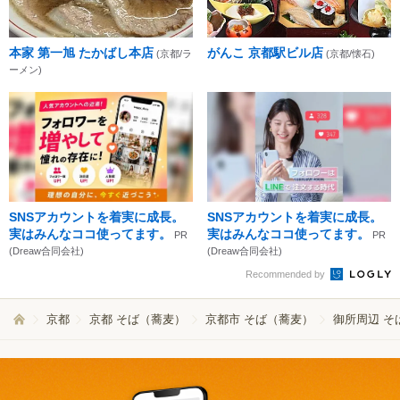
本家 第一旭 たかばし本店
がんこ 京都駅ビル店
(京都/ラ
(京都/懐石)
ーメン)
SNSアカウントを着実に成長。
SNSアカウントを着実に成長。
実はみんなココ使ってます。
実はみんなココ使ってます。
PR
PR
(Dreaw合同会社)
(Dreaw合同会社)
Recommended by
京都
京都 そば（蕎麦）
京都市 そば（蕎麦）
御所周辺 そ