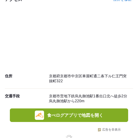
住所
京都府京都市中京区車屋町通二条下ル仁王門突
抜町322
交通手段
京都市営地下鉄烏丸御池駅1番出口北へ徒歩2分
烏丸御池駅から220m
食べログアプリで地図を開く
広告を非表示