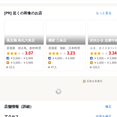
[PR] 近くの和食のお店
もっと見る
風見鶏 烏丸六角店
棲家 三条店
的矢かき 志摩半
居酒屋、焼き鳥、創作料理
居酒屋、海鮮、日本料理
3.07
3.23
3.34
￥5,000～￥5,999
￥4,000～￥4,999
￥3,000～￥3,999
Dinner:
Dinner:
Dinner:
￥3,000～￥3,999
-
￥1,000～￥1,999
Lunch:
Lunch:
Lunch:
22人
47人
102人
広告を非表示
店舗情報（詳細）
修正
アクセス
住所を修正