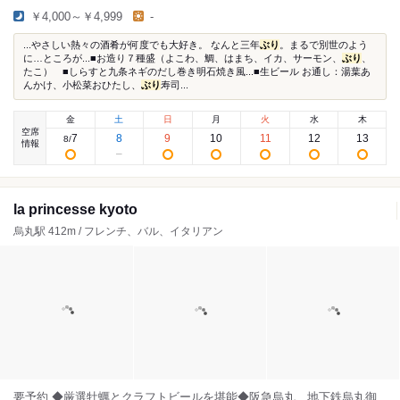
￥4,000～￥4,999
-
...やさしい熱々の酒肴が何度でも大好き。 なんと三年
ぶり
。まるで別世のよう
に…ところが...■お造り７種盛（よこわ、鯛、はまち、イカ、サーモン、
ぶり
、
たこ） ■しらすと九条ネギのだし巻き明石焼き風...■生ビール お通し：湯葉あ
んかけ、小松菜おひたし、
ぶり
寿司...
金
土
日
月
火
水
木
空席
7
8
9
10
11
12
13
8
/
情報
la princesse kyoto
烏丸駅 412m / フレンチ、バル、イタリアン
要予約 ◆厳選牡蠣とクラフトビールを堪能◆阪急烏丸、地下鉄烏丸御