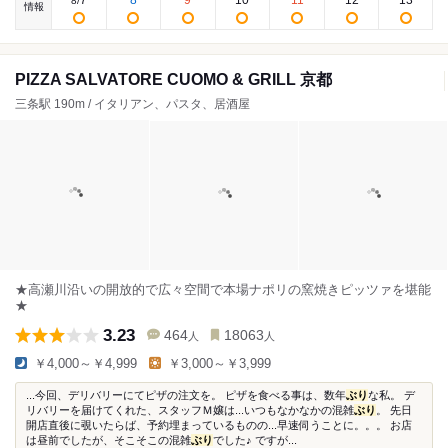
7
8
9
10
11
12
13
8
/
情報
PIZZA SALVATORE CUOMO & GRILL 京都
三条駅 190m / イタリアン、パスタ、居酒屋
★高瀬川沿いの開放的で広々空間で本場ナポリの窯焼きピッツァを堪能
★
3.23
464
18063
人
人
￥4,000～￥4,999
￥3,000～￥3,999
...今回、デリバリーにてピザの注文を。 ピザを食べる事は、数年
ぶり
な私。 デ
リバリーを届けてくれた、スタッフＭ嬢は...いつもなかなかの混雑
ぶり
。 先日
開店直後に覗いたらば、予約埋まっているものの...早速伺うことに。。。 お店
は昼前でしたが、そこそこの混雑
ぶり
でした♪ ですが...