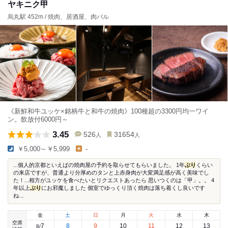
ヤキニク甲
烏丸駅 452m / 焼肉、居酒屋、肉バル
《新鮮和牛ユッケ×銘柄牛と和牛の焼肉》100種超の3300円均一ワイ
ン。飲放付6000円～
3.45
526
31654
人
人
￥5,000～￥5,999
-
...個人的京都といえばの焼肉屋の予約を取らせてもらいました。 1年
ぶり
くらい
の来店ですが、普通より分厚めのタンと上赤身肉が大変満足感が高く美味でし
た！...相方がユッケを食べたいとリクエストあったら 思いつくのは「甲」。。 4
年以上
ぶり
にお邪魔しました 個室でゆっくり頂く焼肉は落ち着くし良いです
ね...
金
土
日
月
火
水
木
空席
7
8
9
10
11
12
13
8
/