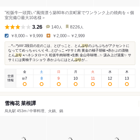
"松阪牛一頭買い"風情漂う築80年の京町家でワンランク上の焼肉を＜個
室完備◎最大10名様＞
3.26
140
8226
人
人
￥8,000～￥9,999
￥2,000～￥2,999
...꒪⌓꒪)///// 2段目の左のこは、とびっこと、とん
ぶり
のぷちぷちがアクセントに
なっててめっちゃいい( ᐙ...とびっこ ▪️ササミ肉 黄金の柚子胡椒 ▪️赤かぶの漬物
とん
ぶり
▪️ハネシタロース 松坂牛肉味噌 ▪️生麩 金山寺味噌...✨ 汲み上げ湯葉✨ サ
サミには黄柚子コショウ 赤かぶらにはとん
ぶり
が...
金
土
日
月
火
水
木
空席
7
8
9
10
11
12
13
8
/
情報
雪梅花 菜根譚
烏丸駅 453m / 中華料理、火鍋、鍋