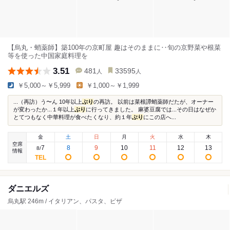
【烏丸・蛸薬師】築100年の京町屋 趣はそのままに‥旬の京野菜や根菜
等を使った中国家庭料理を
3.51
481
33595
人
人
￥5,000～￥5,999
￥1,000～￥1,999
...（再訪）う〜ん 10年以上
ぶり
の再訪。 以前は菜根譚蛸薬師だたが、オーナー
が変わったか...１年以上
ぶり
に行ってきました。 麻婆豆腐では...その日はなぜか
とてつもなく中華料理が食べたくなり、約１年
ぶり
にこの店へ...
金
土
日
月
火
水
木
空席
7
8
9
10
11
12
13
8
/
情報
ダニエルズ
烏丸駅 246m / イタリアン、パスタ、ピザ