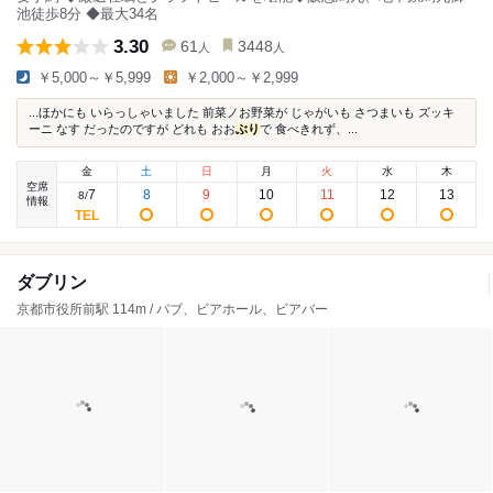
池徒歩8分 ◆最大34名
3.30
61
3448
人
人
￥5,000～￥5,999
￥2,000～￥2,999
...ほかにも いらっしゃいました 前菜ノお野菜が じゃがいも さつまいも ズッキ
ーニ なす だったのですが どれも おお
ぶり
で 食べきれず、...
金
土
日
月
火
水
木
空席
7
8
9
10
11
12
13
8
/
情報
ダブリン
京都市役所前駅 114m / パブ、ビアホール、ビアバー