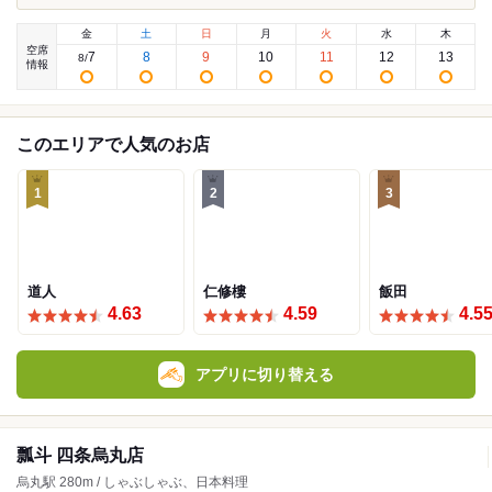
金
土
日
月
火
水
木
空席
7
8
9
10
11
12
13
8
/
情報
このエリアで人気のお店
1
2
3
道人
仁修樓
飯田
4.63
4.59
4.5
アプリに切り替える
瓢斗 四条烏丸店
烏丸駅 280m / しゃぶしゃぶ、日本料理