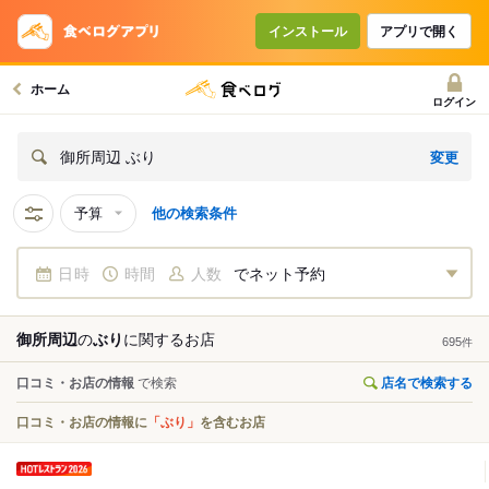
インストール
アプリで開く
ホーム
ログイン
変更
御所周辺 ぶり
予算
他の検索条件
日時
時間
人数
でネット予約
御所周辺
の
ぶり
に関する
お店
695
件
口コミ・お店の情報
で検索
店名で検索する
口コミ・お店の情報に
「ぶり」
を含むお店