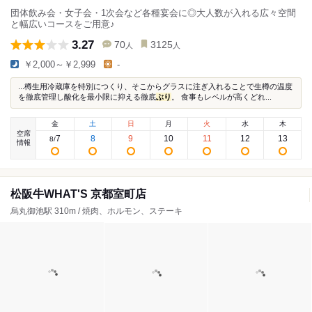
団体飲み会・女子会・1次会など各種宴会に◎大人数が入れる広々空間
と幅広いコースをご用意♪
3.27
70
3125
人
人
￥2,000～￥2,999
-
...樽生用冷蔵庫を特別につくり、そこからグラスに注ぎ入れることで生樽の温度
を徹底管理し酸化を最小限に抑える徹底
ぶり
。 食事もレベルが高くどれ...
金
土
日
月
火
水
木
空席
7
8
9
10
11
12
13
8
/
情報
松阪牛WHAT'S 京都室町店
烏丸御池駅 310m / 焼肉、ホルモン、ステーキ