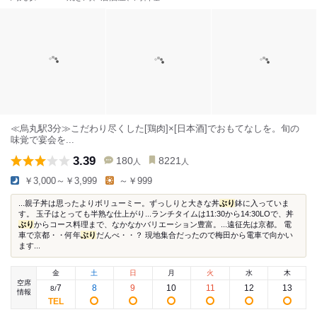
≪烏丸駅3分≫こだわり尽くした[鶏肉]×[日本酒]でおもてなしを。旬の
味覚で宴会を...
3.39
180
8221
人
人
￥3,000～￥3,999
～￥999
...親子丼は思ったよりボリューミー。ずっしりと大きな丼
ぶり
鉢に入っていま
す。 玉子はとっても半熟な仕上がり...ランチタイムは11:30から14:30LOで、丼
ぶり
からコース料理まで、なかなかバリエーション豊富。...遠征先は京都。 電
車で京都・・何年
ぶり
だんべ・・？ 現地集合だったので梅田から電車で向かい
ます...
金
土
日
月
火
水
木
空席
7
8
9
10
11
12
13
8
/
情報