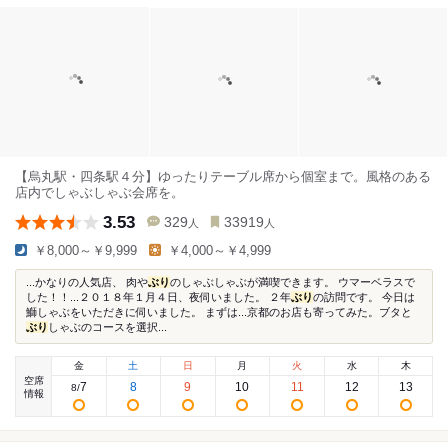
【烏丸駅・四条駅４分】ゆったりテーブル席から個室まで。風格のある
店内でしゃぶしゃぶ会席を。
3.53
329
33919
人
人
￥8,000～￥9,999
￥4,000～￥4,999
...かなりの人気店、 肉や
ぶり
のしゃぶしゃぶが満喫できます。 ウマーベラスで
した！！...２０１８年１月４日、夜伺いました。 ２年
ぶり
の訪問です。 今日は
鰤しゃぶをいただきに伺いました。 まずは...京都のお店も寄ってみた。ブタと
ぶり
しゃぶのコースを選択...
金
土
日
月
火
水
木
空席
7
8
9
10
11
12
13
8
/
情報