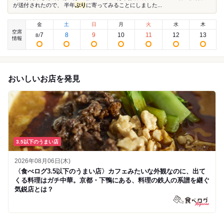
が送付されたので、 半年
ぶり
に寄ってみることにしました...
金
土
日
月
火
水
木
空席
7
8
9
10
11
12
13
8
/
情報
おいしいお店を発見
3.5以下のうまい店
2026年08月06日(木)
〈食べログ3.5以下のうまい店〉カフェみたいな外観なのに、出て
くる料理はガチ中華。京都・下鴨にある、料理の鉄人の系譜を継ぐ
気鋭店とは？