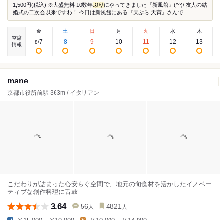
1,500円(税込) ※大盛無料 10数年
ぶり
にやってきました『新風館』(^^)/ 友人の結
婚式の二次会以来ですわ！ 今日は新風館にある『天ぷら 天寅』さんで...
金
土
日
月
火
水
木
空席
7
8
9
10
11
12
13
8
/
情報
mane
京都市役所前駅 363m / イタリアン
こだわりが詰まった心安らぐ空間で、地元の旬食材を活かしたイノベー
ティブな創作料理に舌鼓
3.64
56
4821
人
人