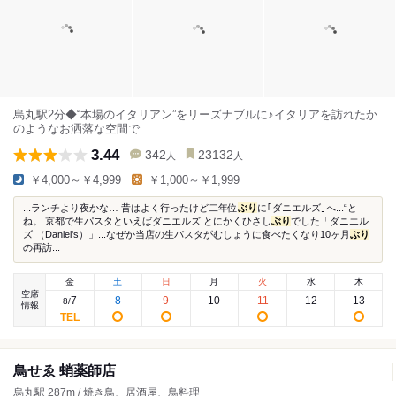
烏丸駅2分◆“本場のイタリアン”をリーズナブルに♪イタリアを訪れたか
のようなお洒落な空間で
3.44
342
23132
人
人
￥4,000～￥4,999
￥1,000～￥1,999
...ランチより夜かな… 昔はよく行ったけど二年位
ぶり
に｢ダニエルズ｣へ...“と
ね。 京都で生パスタといえばダニエルズ とにかくひさし
ぶり
でした「ダニエル
ズ （Daniel's）」...なぜか当店の生パスタがむしょうに食べたくなり10ヶ月
ぶり
の再訪...
金
土
日
月
火
水
木
空席
7
8
9
10
11
12
13
8
/
情報
鳥せゑ 蛸薬師店
烏丸駅 287m / 焼き鳥、居酒屋、鳥料理