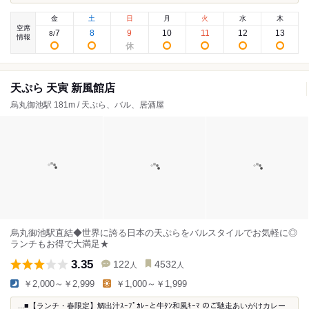
金
土
日
月
火
水
木
空席
7
8
9
10
11
12
13
8
/
情報
天ぷら 天寅 新風館店
烏丸御池駅 181m / 天ぷら、バル、居酒屋
烏丸御池駅直結◆世界に誇る日本の天ぷらをバルスタイルでお気軽に◎
ランチもお得で大満足★
3.35
122
4532
人
人
￥2,000～￥2,999
￥1,000～￥1,999
...■【ランチ・春限定】鯛出汁ｽｰﾌﾟｶﾚｰと牛ﾀﾝ和風ｷｰﾏ のご馳走あいがけカレー