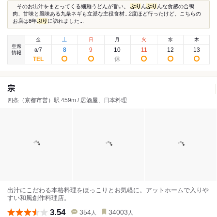
...そのお出汁をまとってくる細麺うどんが旨い。
ぶり
ん
ぶり
んな食感の合鴨
肉、甘味と風味ある九条ネギも立派な主役食材...2度ほど行ったけど、こちらの
お店は8年
ぶり
に訪れました...
金
土
日
月
火
水
木
空席
7
8
9
10
11
12
13
8
/
情報
宗
四条（京都市営）駅 459m / 居酒屋、日本料理
出汁にこだわる本格料理をほっこりとお気軽に。アットホームで入りや
すい和風創作料理店。
3.54
354
34003
人
人