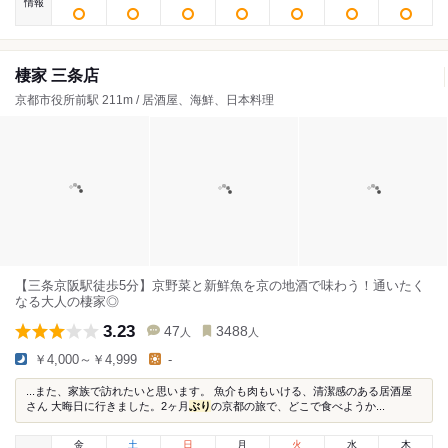
情報
棲家 三条店
京都市役所前駅 211m / 居酒屋、海鮮、日本料理
【三条京阪駅徒歩5分】京野菜と新鮮魚を京の地酒で味わう！通いたく
なる大人の棲家◎
3.23
47
3488
人
人
￥4,000～￥4,999
-
...また、家族で訪れたいと思います。 魚介も肉もいける、清潔感のある居酒屋
さん 大晦日に行きました。2ヶ月
ぶり
の京都の旅で、どこで食べようか...
金
土
日
月
火
水
木