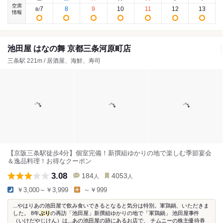
空席
7
8
9
10
11
12
13
8
/
情報
池田屋 はなの舞 京都三条河原町店
三条駅 221m / 居酒屋、海鮮、寿司
【京阪三条駅徒歩4分】個室完備！新撰組ゆかりの地で楽しむ季節宴会
＆逸品料理！お得なクーポン
3.08
184
4053
人
人
￥3,000～￥3,999
～￥999
...やはりあの池田屋で飲み食いできるとなると気分は特別。軍鶏鍋、いただきま
した。 8年
ぶり
の再訪「池田屋」新撰組ゆかりの地で「軍鶏鍋」 池田屋事件
（いけだやじけん）は...あの池田屋の跡にあるお店で、 チムニーの株主優待券