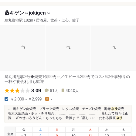
蒸キゲン～jokigen～
烏丸御池駅 182m / 居酒屋、飲茶・点心、餃子
烏丸御池駅2分◆焼売1個99円～／生ビール299円でコスパ◎仕事帰りの
一杯や宴会利用も歓迎
3.09
61
4040
人
人
￥2,000～￥2,999
-
...- 蒸キゲン肉焼売 - ブラック焼売 - レタス焼売 - チーズin焼売 - 海老
ぶり
焼売 -
明太大葉焼売 - ホットチリ焼売 …………………………………...蒸したて熱々は正
義。 〆のせいろうどん：もっちもち。最後まで「蒸し」にこだわる徹底
ぶり
...
金
土
日
月
火
水
木
空席