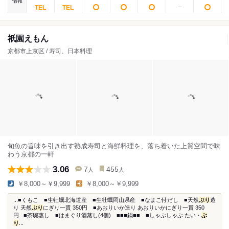
情報
祇園えもん
京都市上京区 / 寿司、日本料理
旬魚の旨味を引き出す熟成寿司と海鮮料理を、落ち着いた上質空間で味
わう京都の一軒
3.06
7
455
人
人
￥8,000～￥9,999
￥8,000～￥9,999
...■くもこ ■生牡蠣北海道産 ■生牡蠣岡山県産 ■なまこ付だし ■天然
ぶり
造
り 天然
ぶり
にぎり一貫 350円 ■あおりいか造り あおりいかにぎり一貫 350
円...■茶碗蒸し ■はまぐり酒蒸し(4個) ■■■鍋■■ ■しゃぶしゃぶ たい・
ぶ
り
...