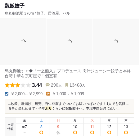
魏飯餃子
烏丸御池駅 370m / 餃子、居酒屋、バル
烏丸御池すぐ◆「一之船入」プロデュース 肉汁ジューシー餃子と本格
台湾中華を京町屋で！個室有
3.44
290
13468
人
人
￥2,000～￥2,999
￥1,000～￥1,999
...炒飯、唐揚げ、焼売、杏仁豆腐までついてお腹いっぱいです！1人でも気軽に
食事が楽しめます♪ 半年
ぶり
くらいに魏飯餃子へ。本場中国台湾に近い...
金
土
日
月
火
水
木
空席
7
8
9
10
11
12
13
8
/
情報