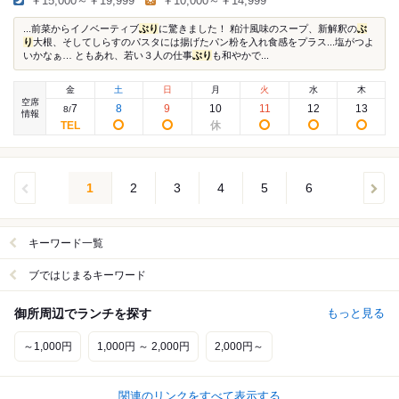
￥15,000～￥19,999
￥10,000～￥14,999
...前菜からイノベーティブ
ぶり
に驚きました！ 粕汁風味のスープ、新解釈の
ぶ
り
大根、そしてしらすのパスタには揚げたパン粉を入れ食感をプラス...塩がつよ
いかなぁ… ともあれ、若い３人の仕事
ぶり
も和やかで...
金
土
日
月
火
水
木
空席
7
8
9
10
11
12
13
8
/
情報
1
2
3
4
5
6
キーワード一覧
ブではじまるキーワード
御所周辺でランチを探す
もっと見る
～1,000円
1,000円 ～ 2,000円
2,000円～
関連のリンクをすべて表示する