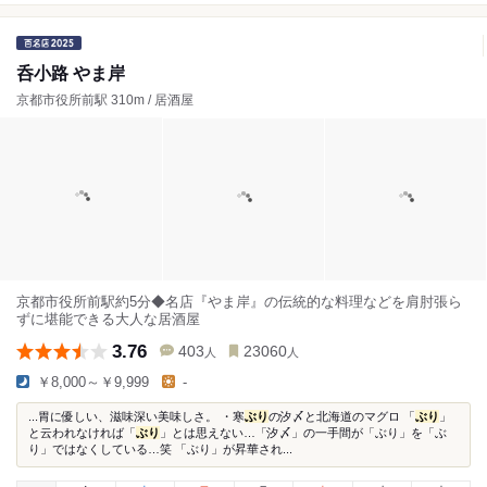
呑小路 やま岸
京都市役所前駅 310m / 居酒屋
京都市役所前駅約5分◆名店『やま岸』の伝統的な料理などを肩肘張ら
ずに堪能できる大人な居酒屋
3.76
403
23060
人
人
￥8,000～￥9,999
-
...胃に優しい、滋味深い美味しさ。 ・寒
ぶり
の汐〆と北海道のマグロ 「
ぶり
」
と云われなければ「
ぶり
」とは思えない…「汐〆」の一手間が「ぶり」を「ぶ
り」ではなくしている…笑 「ぶり」が昇華され...