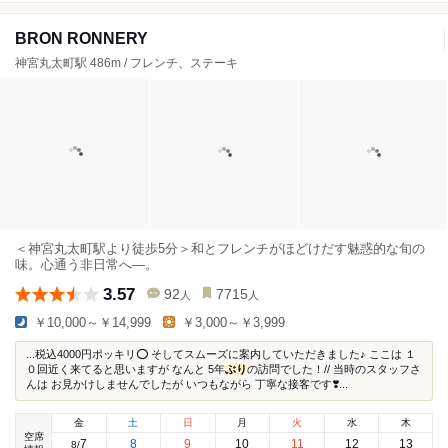
BRON RONNERY
神宮丸太町駅 486m / フレンチ、ステーキ
＜神宮丸太町駅より徒歩5分＞和とフレンチがほどけだす魅惑的な旬の
味。心通う非日常へ―。
3.57
92
7715
人
人
￥10,000～￥14,999
￥3,000～￥3,999
...税込4000円ポッキリ⭕ そしてスムーズに案内していただきました♪ ここは １
０回近く来てると思いますが なんと 5年
ぶり
の訪問でした！// 当時のスタッフさ
んは お見かけしませんでしたが いつもながら 丁寧な接客です❣️...
金
土
日
月
火
水
木
空席
7
8
9
10
11
12
13
8
/