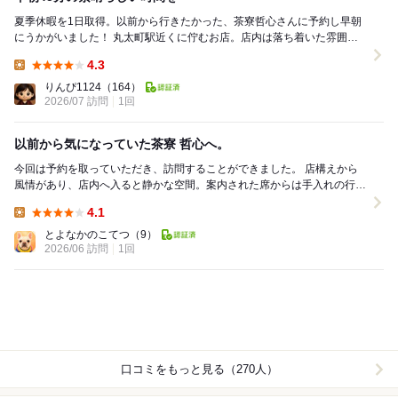
夏季休暇を1日取得。以前から行きたかった、茶寮哲心さんに予約し早朝
にうかがいました！ 丸太町駅近くに佇むお店。店内は落ち着いた雰囲気
です。 カウンターから壁目に描かれる金と...
4.3
Lunch:
りんぴ1124
（164）
2026/07 訪問
1回
以前から気になっていた茶寮 哲心へ。
今回は予約を取っていただき、訪問することができました。 店構えから
風情があり、店内へ入ると静かな空間。案内された席からは手入れの行き
届いた庭園が見え、鯉が泳ぐ様子を眺めながら...
4.1
Lunch:
とよなかのこてつ
（9）
2026/06 訪問
1回
口コミをもっと見る（270人）