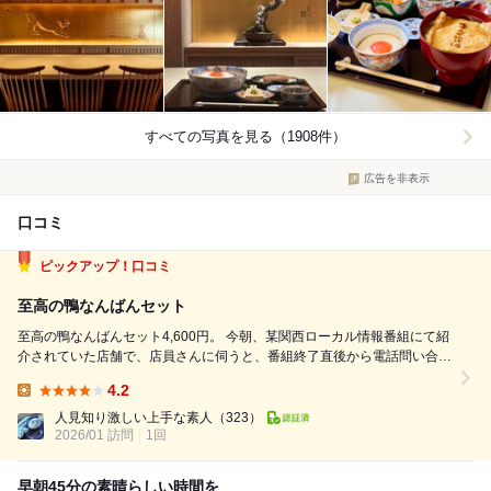
すべての写真を見る（1908件）
広告を非表示
口コミ
ピックアップ！口コミ
至高の鴨なんばんセット
至高の鴨なんばんセット4,600円。 今朝、某関西ローカル情報番組にて紹
介されていた店舗で、店員さんに伺うと、番組終了直後から電話問い合わ
せとテレビを見た来店客で大忙しだったようだ。 店舗来店にて、現金使
4.2
用不可を知る。 北京ダックを品種改良したあいち鴨を使用されている鴨
Lunch:
なんばん。 ...
人見知り激しい上手な素人
（323）
2026/01 訪問
1回
早朝45分の素晴らしい時間を