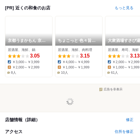
[PR] 近くの和食のお店
もっと見る
京都うまかもん 京都
ちょこっと 色々旨い
大衆酒場すさび湯
河原町店
もん 色 -Shiki-
原町三条店
居酒屋、海鮮、鍋
居酒屋、海鮮、肉料理
居酒屋、寿司、海鮮
3.05
3.15
3.13
￥3,000～￥3,999
￥4,000～￥4,999
￥2,000～￥2,999
Dinner:
Dinner:
Dinner:
￥2,000～￥2,999
￥1,000～￥1,999
￥1,000～￥1,999
Lunch:
Lunch:
Lunch:
8人
10人
61人
広告を非表示
店舗情報（詳細）
修正
アクセス
住所を修正