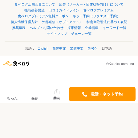
食べログ店舗会員について
広告（メーカー・団体様等向け）について
機能改善要望
口コミガイドライン
食べログプレミアム
食べログプレミアム無料クーポン
ネット予約（リクエスト予約）
個人情報保護方針
外部送信（オプトアウト）
特定商取引法に基づく表記
推奨環境
ヘルプ・お問い合わせ
採用情報
企業情報
キーワード一覧
サイトマップ
チェーン一覧
言語：
English
简体中文
繁體中文
한국어
日本語
©Kakaku.com, Inc.
電話・ネット予約
行った
保存
共有