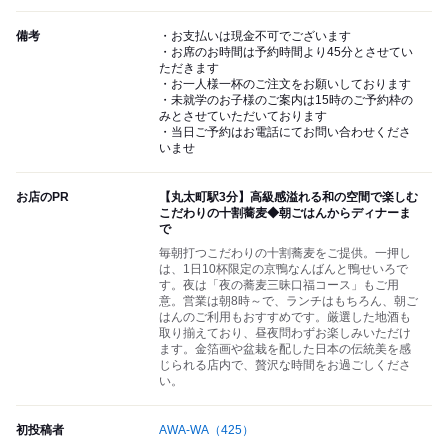
備考
・お支払いは現金不可でございます
・お席のお時間は予約時間より45分とさせてい
ただきます
・お一人様一杯のご注文をお願いしております
・未就学のお子様のご案内は15時のご予約枠の
みとさせていただいております
・当日ご予約はお電話にてお問い合わせくださ
いませ
お店のPR
【丸太町駅3分】高級感溢れる和の空間で楽しむ
こだわりの十割蕎麦◆朝ごはんからディナーま
で
毎朝打つこだわりの十割蕎麦をご提供。一押し
は、1日10杯限定の京鴨なんばんと鴨せいろで
す。夜は「夜の蕎麦三昧口福コース」もご用
意。営業は朝8時～で、ランチはもちろん、朝ご
はんのご利用もおすすめです。厳選した地酒も
取り揃えており、昼夜問わずお楽しみいただけ
ます。金箔画や盆栽を配した日本の伝統美を感
じられる店内で、贅沢な時間をお過ごしくださ
い。
初投稿者
AWA-WA
（425）