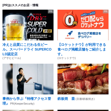
[PR]おススメのお店・情報
PR
PR
冷えと品質にこだわる生ビー
【ロケットナウ】が利用できる
ル。スーパードライ SUPERCO
食べログ掲載店舗をご紹介しま
LD認定店
す。
(アサヒビール)
(ロケットナウ)
事例から学ぶ『特権アクセス管
鉄板焼 葵
(京都/鉄板焼き)
理』
PR(KeeperSecurity)