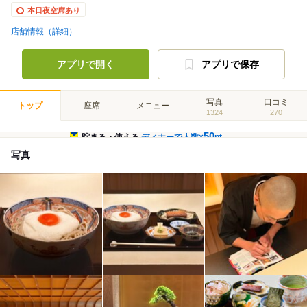
本日夜空席あり
店舗情報（詳細）
アプリで開く
アプリで保存
写真
口コミ
トップ
座席
メニュー
1324
270
50
貯まる・使える
ディナーで人数×
pt
写真