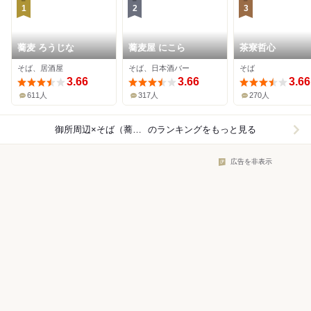
1
2
3
蕎麦 ろうじな
蕎麦屋 にこら
茶寮哲心
そば、居酒屋
そば、日本酒バー
そば
3.66
3.66
3.66
611人
317人
270人
御所周辺×そば（蕎麦）
のランキングをもっと見る
広告を非表示