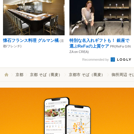
懐石フランス料理 グルマン橘
特別な名入れギフトも！ 銀座で
(京
選ぶReFaの上質ケア
都/フレンチ)
PR(ReFa GIN
ZA on CREA)
Recommended by
京都
京都 そば（蕎麦）
京都市 そば（蕎麦）
御所周辺 そ