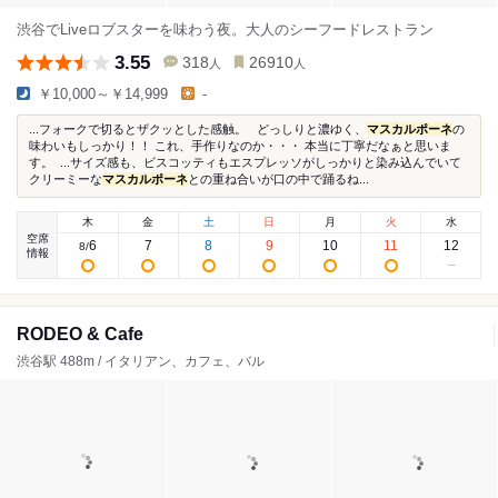
渋谷でLiveロブスターを味わう夜。大人のシーフードレストラン
3.55
318
26910
人
人
￥10,000～￥14,999
-
...フォークで切るとザクッとした感触。 どっしりと濃ゆく、
マスカルポーネ
の
味わいもしっかり！！ これ、手作りなのか・・・ 本当に丁寧だなぁと思いま
す。 ...サイズ感も、ビスコッティもエスプレッソがしっかりと染み込んでいて
クリーミーな
マスカルポーネ
との重ね合いが口の中で踊るね...
木
金
土
日
月
火
水
空席
6
7
8
9
10
11
12
8
/
情報
RODEO & Cafe
渋谷駅 488m / イタリアン、カフェ、バル