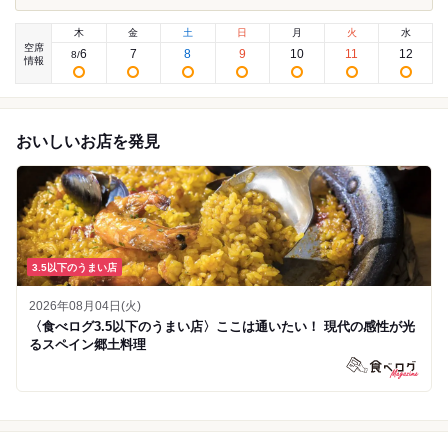
木
金
土
日
月
火
水
空席
6
7
8
9
10
11
12
8
/
情報
おいしいお店を発見
3.5以下のうまい店
2026年08月04日(火)
〈食べログ3.5以下のうまい店〉ここは通いたい！ 現代の感性が光
るスペイン郷土料理