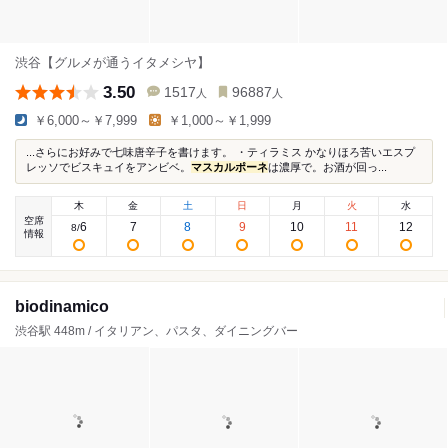
渋谷【グルメが通うイタメシヤ】
3.50
1517
96887
人
人
￥6,000～￥7,999
￥1,000～￥1,999
...さらにお好みで七味唐辛子を書けます。 ・ティラミス かなりほろ苦いエスプ
レッソでビスキュイをアンビベ。
マスカルポーネ
は濃厚で。お酒が回っ...
木
金
土
日
月
火
水
空席
6
7
8
9
10
11
12
8
/
情報
biodinamico
渋谷駅 448m / イタリアン、パスタ、ダイニングバー