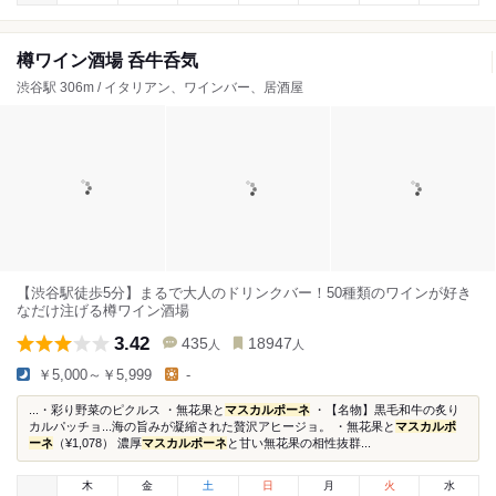
樽ワイン酒場 呑牛呑気
渋谷駅 306m / イタリアン、ワインバー、居酒屋
【渋谷駅徒歩5分】まるで大人のドリンクバー！50種類のワインが好き
なだけ注げる樽ワイン酒場
3.42
435
18947
人
人
￥5,000～￥5,999
-
...・彩り野菜のピクルス ・無花果と
マスカルポーネ
・【名物】黒毛和牛の炙り
カルパッチョ...海の旨みが凝縮された贅沢アヒージョ。 ・無花果と
マスカルポ
ーネ
（¥1,078） 濃厚
マスカルポーネ
と甘い無花果の相性抜群...
木
金
土
日
月
火
水