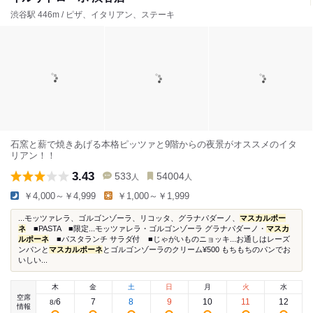
渋谷駅 446m / ピザ、イタリアン、ステーキ
石窯と薪で焼きあげる本格ピッツァと9階からの夜景がオススメのイタ
リアン！！
3.43
533
54004
人
人
￥4,000～￥4,999
￥1,000～￥1,999
...モッツァレラ、ゴルゴンゾーラ、リコッタ、グラナパダーノ、
マスカルポー
ネ
■PASTA ■限定...モッツァレラ・ゴルゴンゾーラ グラナパダーノ・
マスカ
ルポーネ
■パスタランチ サラダ付 ■じゃがいものニョッキ...お通しはレーズ
ンパンと
マスカルポーネ
とゴルゴンゾーラのクリーム¥500 もちもちのパンでお
いしい...
木
金
土
日
月
火
水
空席
6
7
8
9
10
11
12
8
/
情報