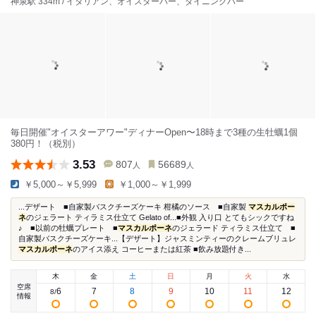
神泉駅 334m / イタリアン、オイスターバー、ダイニングバー
毎日開催"オイスターアワー"ディナーOpen〜18時まで3種の生牡蠣1個
380円！（税別）
3.53
807
56689
人
人
￥5,000～￥5,999
￥1,000～￥1,999
...デザート ■自家製バスクチーズケーキ 柑橘のソース ■自家製
マスカルポー
ネ
のジェラート ティラミス仕立て Gelato of...■外観 入り口 とてもシックですね
♪ ■以前の牡蠣プレート ■
マスカルポーネ
のジェラード ティラミス仕立て ■
自家製バスクチーズケーキ...【デザート】ジャスミンティーのクレームブリュレ
マスカルポーネ
のアイス添え コーヒーまたは紅茶 ■飲み放題付き...
木
金
土
日
月
火
水
空席
6
7
8
9
10
11
12
8
/
情報