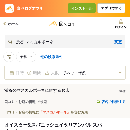
インストール
アプリで開く
ホーム
ログイン
変更
渋谷 マスカルポーネ
予算
他の検索条件
日時
時間
人数
でネット予約
渋谷
の
マスカルポーネ
に関する
お店
296
件
口コミ・お店の情報
で検索
店名で検索する
口コミ・お店の情報に
「マスカルポーネ」
を含むお店
オイスター&スパニッシュイタリアンバル スパ