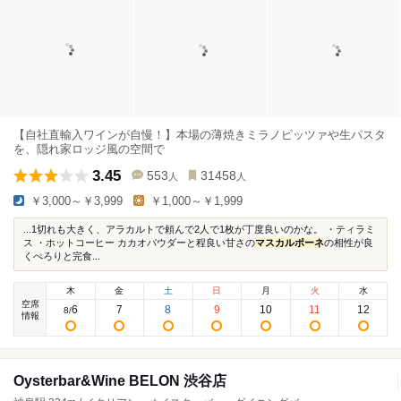
【自社直輸入ワインが自慢！】本場の薄焼きミラノピッツァや生パスタ
を、隠れ家ロッジ風の空間で
3.45
553
31458
人
人
￥3,000～￥3,999
￥1,000～￥1,999
...1切れも大きく、アラカルトで頼んで2人で1枚が丁度良いのかな。 ・ティラミ
ス ・ホットコーヒー カカオパウダーと程良い甘さの
マスカルポーネ
の相性が良
くぺろりと完食...
木
金
土
日
月
火
水
空席
6
7
8
9
10
11
12
8
/
情報
Oysterbar&Wine BELON 渋谷店