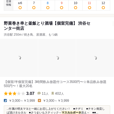
空席
6
7
8
9
10
11
12
8
/
情報
野菜巻き串と釜飯とり酒場【個室完備】 渋谷セ
ンター街店
渋谷駅 250m / 焼き鳥、居酒屋、もつ鍋
【個室/半個室完備】3時間飲み放題付コース3500円〜☆単品飲み放題
555円〜！最大20名
3.07
11
402
人
人
￥3,000～￥3,999
￥3,000～￥3,999
...付属の明太マヨと一緒にお召し上がりください！ ■チヂミ ■チキン南蛮し
ば漬けタルタル ■さつまいもスティック～
マスカルポーネ
添え～ ■■...