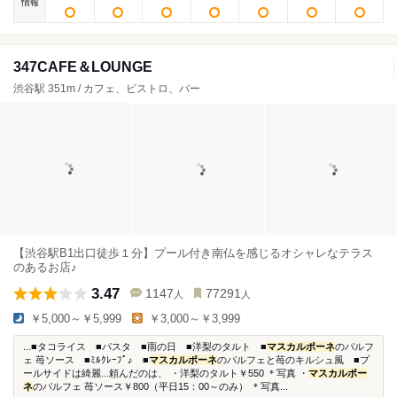
情報
347CAFE＆LOUNGE
渋谷駅 351m / カフェ、ビストロ、バー
【渋谷駅B1出口徒歩１分】プール付き南仏を感じるオシャレなテラス
のあるお店♪
3.47
1147
77291
人
人
￥5,000～￥5,999
￥3,000～￥3,999
...■タコライス ■パスタ ■雨の日 ■洋梨のタルト ■
マスカルポーネ
のパルフ
ェ 苺ソース ■ﾐﾙｸﾚｰﾌﾟ♪ ■
マスカルポーネ
のパルフェと苺のキルシュ風 ■プ
ールサイドは綺麗...頼んだのは、 ・洋梨のタルト￥550 ＊写真 ・
マスカルポー
ネ
のパルフェ 苺ソース￥800（平日15：00～のみ） ＊写真...