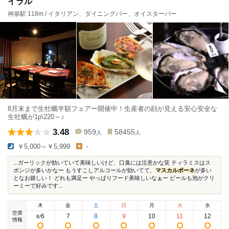
イラル
神泉駅 118m / イタリアン、ダイニングバー、オイスターバー
8月末まで生牡蠣半額フェアー開催中！生産者の顔が見える安心安全な
生牡蠣が1p\220～♪
3.48
959
58455
人
人
￥5,000～￥5,999
-
...ガーリックが効いていて美味しいけど、口臭には注意かな笑 ティラミスはス
ポンジが多いかなー もうすこしアルコールが効いてて、
マスカルポーネ
が多い
となお嬉しい！ どれも満足ー やっぱりフード美味しいなぁー ビールも泡がクリ
ーミーで好みです...
木
金
土
日
月
火
水
空席
6
7
8
9
10
11
12
8
/
情報