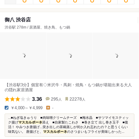
御八 渋谷店
渋谷駅 278m / 居酒屋、焼き鳥、もつ鍋
【渋谷駅3分】個室有◇米沢牛・馬刺・焼鳥・もつ鍋が堪能出来る大人
の隠れ家居酒屋
3.36
295
22278
人
人
￥4,000～￥4,999
-
...■ねぎ塩きゅうり ■肉味噌クリームチーズ ■梅水晶 ■サツマイモスティッ
ク揚げ
マスカルポーネ
添え ■自家製たこわさ ■巻き立て 出し巻き玉子 ■復
活！ やみつき唐揚げ...突き出しの茶碗蒸しが何か入れ忘れたの？と思うくらい
味気ない。 唐揚げと、
マスカルポーネ
のさつまいもフライが美味しかった...