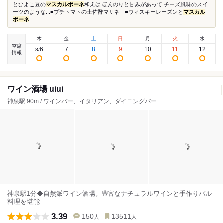
とひよこ豆の
マスカルポーネ
和えは ほんのりと甘みがあって チーズ風味のスイ
ーツのような...■プチトマトの土佐酢マリネ ■ウィスキーレーズンと
マスカル
ポーネ
...
木
金
土
日
月
火
水
空席
6
7
8
9
10
11
12
8
/
情報
ワイン酒場 uiui
神泉駅 90m / ワインバー、イタリアン、ダイニングバー
神泉駅1分◆自然派ワイン酒場。豊富なナチュラルワインと手作りバル
料理を堪能
3.39
150
13511
人
人