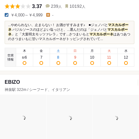
3.37
239
10192
人
人
￥4,000～￥4,999
-
...やめられない、止まらない！ お酒がすすみます♪ ■ジェノバと
マスカルポー
ネ
バジルソースのほどよい塩っけと、...選んだのは「ジェノバと
マスカルポー
ネ
」と「大葉明太モッツァレラ」です...さつまいもと
マスカルポーネ
はあつあつ
のさつまいもに甘いマスカルポーネがトッピングされていて...
木
金
土
日
月
火
水
空席
6
7
8
9
10
11
12
8
/
情報
EBIZO
神泉駅 322m / シーフード、イタリアン