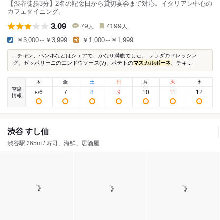
【渋谷徒歩3分】2名の記念日から貸切宴会まで対応。イタリアン中心の
カフェダイニング。
3.09
79
4199
人
人
￥3,000～￥3,999
￥1,000～￥1,999
...チキン、ペンネなどはシェアで、かなり満腹でした。 サラダのドレッシン
グ、ゼッポリーニのエンドウソース(?)、ポテトの
マスカルポーネ
、チキ...
木
金
土
日
月
火
水
空席
6
7
8
9
10
11
12
8
/
情報
渋谷 すし仙
渋谷駅 265m / 寿司、海鮮、居酒屋