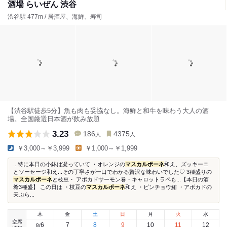
酒場 らいぜん 渋谷
渋谷駅 477m / 居酒屋、海鮮、寿司
【渋谷駅徒歩5分】魚も肉も妥協なし。海鮮と和牛を味わう大人の酒
場。全国厳選日本酒が飲み放題
3.23
186
4375
人
人
￥3,000～￥3,999
￥1,000～￥1,999
...特に本日の小鉢は凝っていて ・オレンジの
マスカルポーネ
和え、ズッキーニ
とソーセージ和え...その丁寧さが一口でわかる贅沢な味わいでした♡ 3種盛りの
マスカルポーネ
と枝豆・ アボカドサーモン巻・キャロットラペも...【本日の酒
肴3種盛】 この日は ・枝豆の
マスカルポーネ
和え ・ビンチョウ鮪 ・アボカドの
天ぷら...
木
金
土
日
月
火
水
空席
6
7
8
9
10
11
12
8
/