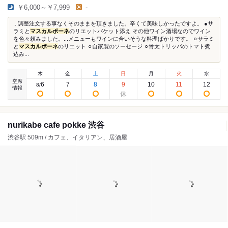
￥6,000～￥7,999
-
...調整注文する事なくそのままを頂きました。辛くて美味しかったですよ。 ●サ
ラミと
マスカルポーネ
のリエットバケット添え その他ワイン酒場なのでワイン
を色々頼みました。...メニューもワインに合いそうな料理ばかりです。 ⚪︎サラミ
と
マスカルポーネ
のリエット ⚪︎自家製のソーセージ ⚪︎骨太トリッパのトマト煮
込み...
木
金
土
日
月
火
水
空席
6
7
8
9
10
11
12
8
/
情報
nurikabe cafe pokke 渋谷
渋谷駅 509m / カフェ、イタリアン、居酒屋