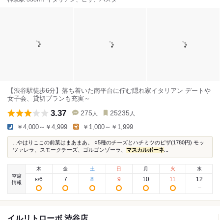
【渋谷駅徒歩6分】落ち着いた南平台に佇む隠れ家イタリアン デートや
女子会、貸切プランも充実～
3.37
275
25235
人
人
￥4,000～￥4,999
￥1,000～￥1,999
...やはりここの前菜はまあまあ。 ○5種のチーズとハチミツのピザ(1780円) モッ
ツァレラ、スモークチーズ、ゴルゴンゾーラ、
マスカルポーネ
...
木
金
土
日
月
火
水
空席
6
7
8
9
10
11
12
8
/
情報
イルリトローボ 渋谷店