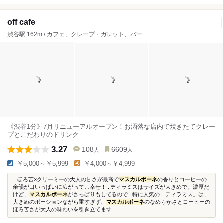
off cafe
渋谷駅 162m / カフェ、クレープ・ガレット、バー
《渋谷1分》7月リニューアルオープン！お洒落な店内で焼きたてクレー
プとこだわりのドリンク
3.27
108
6609
人
人
￥5,000～￥5,999
￥4,000～￥4,999
...ほろ苦×クリーミーの大人の甘さが最高で
マスカルポーネ
の香りとコーヒーの
余韻が口いっぱいに広がって…幸せ！...ティラミスはサイズが大きめで、濃厚だ
けど、
マスカルポーネ
がさっぱりもしてるので...特に人気の「ティラミス」は、
大きめのポーションながら重すぎず、
マスカルポーネ
のなめらかさとコーヒーの
ほろ苦さが大人の味わいを引き立てます...