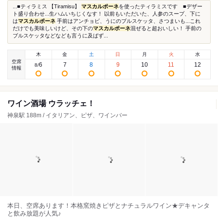
...■ティラミス 【Tiramisu】
マスカルポーネ
を使ったティラミスです ■デザー
ト盛り合わせ...生ハムいちじくなす！ 以前もいただいた、人参のスープ、下に
は
マスカルポーネ
手前はアンチョビ、うにのブルスケッタ、さつまいも...これ
だけでも美味しいけど、その下の
マスカルポーネ
混ぜると超おいしい！ 手前の
ブルスケッタなどなども言うに及ばず...
木
金
土
日
月
火
水
空席
6
7
8
9
10
11
12
8
/
情報
ワイン酒場 ウラッチェ！
神泉駅 188m / イタリアン、ピザ、ワインバー
本日、空席あります！本格窯焼きピザとナチュラルワイン★デキャンタ
と飲み放題が人気♪