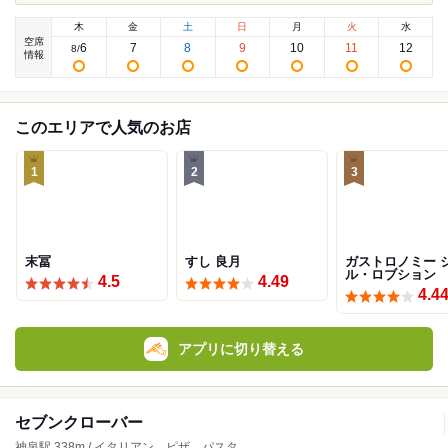
木
金
土
日
月
火
水
空席
6
7
8
9
10
11
12
8
/
情報
このエリアで人気のお店
1
2
3
末冨
すし 良月
ガストロノミー 
ル・ロブション
4.5
4.49
4.4
アプリに切り替える
セブンクローバー
神泉駅 338m / イタリアン、ピザ、パスタ