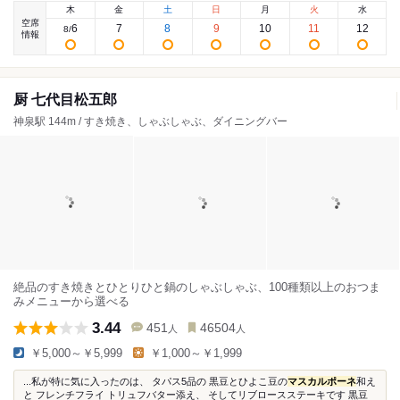
木
金
土
日
月
火
水
空席
6
7
8
9
10
11
12
8
/
情報
厨 七代目松五郎
神泉駅 144m / すき焼き、しゃぶしゃぶ、ダイニングバー
絶品のすき焼きとひとりひと鍋のしゃぶしゃぶ、100種類以上のおつま
みメニューから選べる
3.44
451
46504
人
人
￥5,000～￥5,999
￥1,000～￥1,999
...私が特に気に入ったのは、 タパス5品の 黒豆とひよこ豆の
マスカルポーネ
和え
と フレンチフライ トリュフバター添え、 そしてリブロースステーキです 黒豆