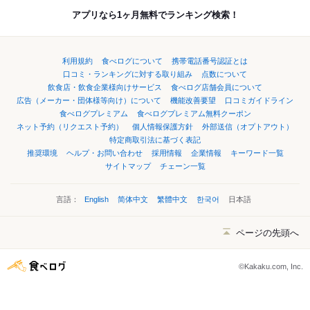
アプリなら1ヶ月無料でランキング検索！
利用規約
食べログについて
携帯電話番号認証とは
口コミ・ランキングに対する取り組み
点数について
飲食店・飲食企業様向けサービス
食べログ店舗会員について
広告（メーカー・団体様等向け）について
機能改善要望
口コミガイドライン
食べログプレミアム
食べログプレミアム無料クーポン
ネット予約（リクエスト予約）
個人情報保護方針
外部送信（オプトアウト）
特定商取引法に基づく表記
推奨環境
ヘルプ・お問い合わせ
採用情報
企業情報
キーワード一覧
サイトマップ
チェーン一覧
言語：
English
简体中文
繁體中文
한국어
日本語
ページの先頭へ
©Kakaku.com, Inc.