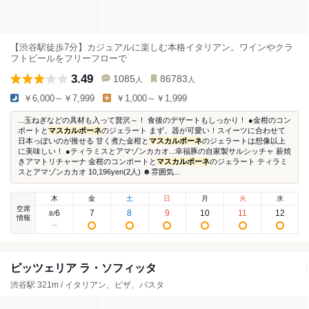
【渋谷駅徒歩7分】カジュアルに楽しむ本格イタリアン。ワインやクラ
フトビールをフリーフローで
3.49
1085
86783
人
人
￥6,000～￥7,999
￥1,000～￥1,999
...玉ねぎなどの具材も入って贅沢～！ 食後のデザートもしっかり！ ●金柑のコン
ポートと
マスカルポーネ
のジェラート まず、器が可愛い！スイーツに合わせて
日本っぽいのが推せる 甘く煮た金柑と
マスカルポーネ
のジェラートは想像以上
に美味しい！ ●ティラミスとアマゾンカカオ...幸福豚の自家製サルシッチャ 薪焼
きアマトリチャーナ 金柑のコンポートと
マスカルポーネ
のジェラート ティラミ
スとアマゾンカカオ 10,196yen(2人) ☻雰囲気...
木
金
土
日
月
火
水
空席
6
7
8
9
10
11
12
8
/
情報
ピッツェリア ラ・ソフィッタ
渋谷駅 321m / イタリアン、ピザ、パスタ