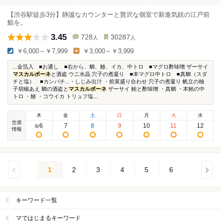
【渋谷駅徒歩3分】静謐なカウンターと贅沢な個室で新進気鋭の江戸前
鮨を。
3.45
728
30287
人
人
￥6,000～￥7,999
￥3,000～￥3,999
...金箔入 ■お通し ■右から、鯛、鯵、イカ、中トロ ■マグロ酢味噌 ザーサイ
マスカルポーネ
と酒盗 ウニ水晶 穴子の煮凝り ■本マグロ中トロ ■真鯛（スダ
チと塩） ■カンパチ...・しじみ出汁 ・前菜盛り合わせ 穴子の煮凝り 帆立の柚
子胡椒あえ 鯛の酒盗と
マスカルポーネ
ザーサイ 鮪と酢味噌 ・真鯛 ・本鮪の中
トロ ・鯵 ・コウイカ トリュフ塩...
木
金
土
日
月
火
水
空席
6
7
8
9
10
11
12
8
/
情報
1
2
3
4
5
6
キーワード一覧
マではじまるキーワード