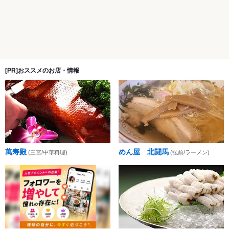
[PR]おススメのお店・情報
萬寿殿
めん屋 北闘馬
(三宮/中華料理)
(弘前/ラーメン)