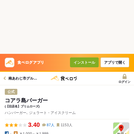
インストール
アプリで開く
南あわじ市グルメへ
ログイン
公式
コアラ島バーガー
(【旧店名】プリムローズ)
ハンバーガー､ ジェラート・アイスクリーム
3.40
87
人
1153
人
-
￥1,000～￥1,999