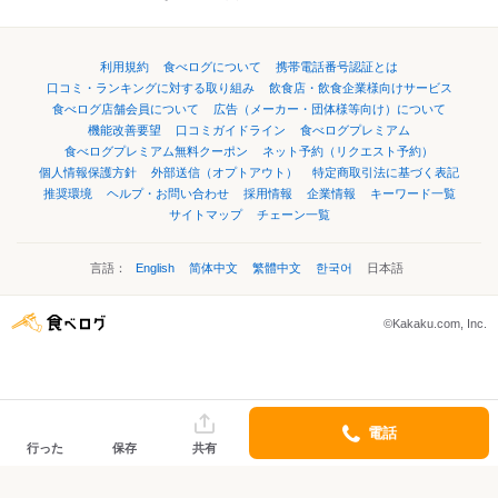
利用規約
食べログについて
携帯電話番号認証とは
口コミ・ランキングに対する取り組み
飲食店・飲食企業様向けサービス
食べログ店舗会員について
広告（メーカー・団体様等向け）について
機能改善要望
口コミガイドライン
食べログプレミアム
食べログプレミアム無料クーポン
ネット予約（リクエスト予約）
個人情報保護方針
外部送信（オプトアウト）
特定商取引法に基づく表記
推奨環境
ヘルプ・お問い合わせ
採用情報
企業情報
キーワード一覧
サイトマップ
チェーン一覧
言語：
English
简体中文
繁體中文
한국어
日本語
©Kakaku.com, Inc.
電話
行った
保存
共有