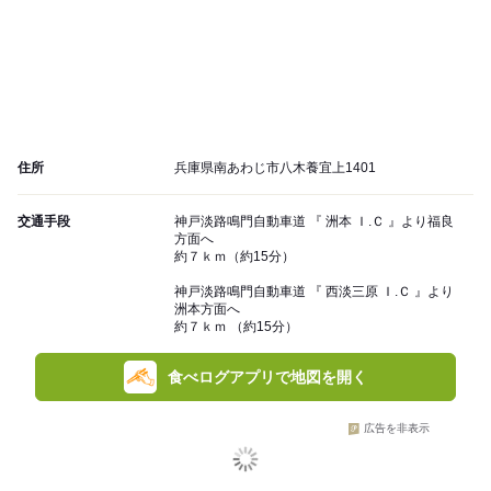
住所
兵庫県南あわじ市八木養宜上1401
交通手段
神戸淡路鳴門自動車道 『 洲本 Ｉ.Ｃ 』より福良
方面へ
約７ｋｍ（約15分）
神戸淡路鳴門自動車道 『 西淡三原 Ｉ.Ｃ 』より
洲本方面へ
約７ｋｍ （約15分）
食べログアプリで地図を開く
広告を非表示