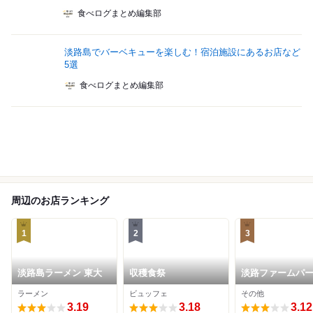
食べログまとめ編集部
淡路島でバーベキューを楽しむ！宿泊施設にあるお店など
5選
食べログまとめ編集部
周辺のお店ランキング
1
2
3
淡路島ラーメン 東大
収穫食祭
淡路ファームパ
ングランドの丘
ラーメン
ビュッフェ
その他
3.19
3.18
3.12