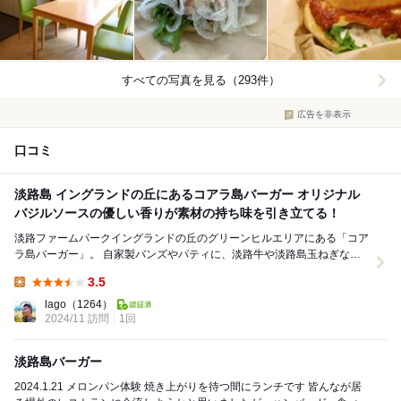
すべての写真を見る（293件）
広告を非表示
口コミ
淡路島 イングランドの丘にあるコアラ島バーガー オリジナル
バジルソースの優しい香りが素材の持ち味を引き立てる！
淡路ファームパークイングランドの丘のグリーンヒルエリアにある「コア
ラ島バーガー」。 自家製バンズやパティに、淡路牛や淡路島玉ねぎな
ど、地元の食材をふんだんに使ったオリジナルハンバ...
3.5
Lunch:
lago
（1264）
2024/11 訪問
1回
淡路島バーガー
2024.1.21 メロンパン体験 焼き上がりを待つ間にランチです 皆んなが居