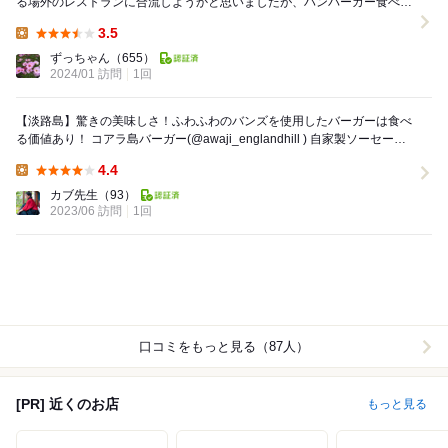
る場外のレストランに合流しようかと思いましたが、ハンバーガー食べ
る！と弟ちゃん マックと勘違い...
3.5
Lunch:
ずっちゃん
（655）
2024/01 訪問
1回
【淡路島】驚きの美味しさ！ふわふわのバンズを使用したバーガーは食べ
る価値あり！ コアラ島バーガー(@awaji_englandhill ) 自家製ソーセージ
バーガー(8...
4.4
Lunch:
カブ先生
（93）
2023/06 訪問
1回
口コミをもっと見る（87人）
[PR] 近くのお店
もっと見る