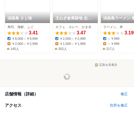
淡路島 さと味
玉ねぎ倉庫跡地 志知
淡路島ラーメン 
カフェ
寿司、海鮮、ふぐ
カフェ、カレー、かき氷
ラーメン、丼
3.41
3.47
3.19
￥8,000～￥9,999
￥2,000～￥2,999
～￥999
Dinner:
Dinner:
Dinner:
￥2,000～￥2,999
￥1,000～￥1,999
～￥999
Lunch:
Lunch:
Lunch:
145人
302人
217人
広告を非表示
店舗情報（詳細）
修正
アクセス
住所を修正