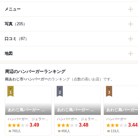
メニュー
写真
（205）
口コミ
（87）
地図
周辺のハンバーガーランキング
南あわじ市
×
ハンバーガー
のランキング（点数の高いお店）です。
1
2
3
あわじ島バーガー 淡
あわじ島バーガー 淡
あわじ島バーガー
路島オニオンキッチン
路島オニオンキッチン
路島オニオンキ
ハンバーガー、ジェラート・アイスクリーム、カフェ
ハンバーガー、ジェラート・アイスクリーム、カフェ
ハンバーガー
本店
うずの丘店
うずまちテラス
3.49
3.48
3.44
783人
456人
119人