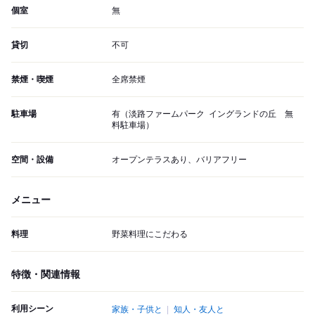
個室
無
貸切
不可
禁煙・喫煙
全席禁煙
駐車場
有（淡路ファームパーク イングランドの丘 無
料駐車場）
空間・設備
オープンテラスあり、バリアフリー
メニュー
料理
野菜料理にこだわる
特徴・関連情報
利用シーン
家族・子供と
知人・友人と