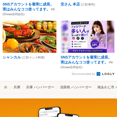
SNSアカウントを着実に成長。
安さん 本店
(三宮/寿司)
実はみんなココ使ってます。
PR
(Dreaw合同会社)
シャンカル
SNSアカウントを着実に成長。
(三宮/インド料理)
実はみんなココ使ってます。
PR
(Dreaw合同会社)
Recommended by
兵庫
兵庫 ハンバーガー
淡路島 ハンバーガー
南あわじ市 