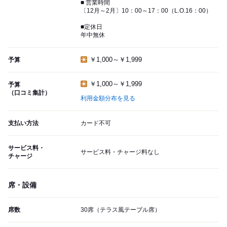
■ 営業時間
〔12月～2月〕10：00～17：00（L.O.16：00）
■定休日
年中無休
￥1,000～￥1,999
予算
￥1,000～￥1,999
予算
（口コミ集計）
利用金額分布を見る
支払い方法
カード不可
サービス料・
サービス料・チャージ料なし
チャージ
席・設備
席数
30席（テラス風テーブル席）