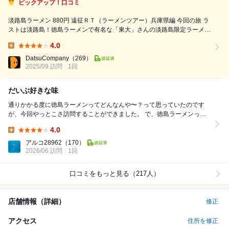
ピックアップ！口コミ
淡路島ラーメン 880円 遠征ＲＴ（ラーメンツアー）兵庫県編 今回の旅 ラ
ストは淡路島！徳島ラーメンで有名な「東大」さんの淡路島限定ラーメン
が食べられるお店へ♪ 広い駐車場に開放感のある店内！お水と無料の生卵
4.0
はセルフサービスです スープは豚骨ベースの醤油味！淡路島産タマネギ
Lunch:
の...
DatsuCompany
（269）
2025/09 訪問
1回
だいぶ好きな味
通りかかる度に徳島ラーメンってどんなんや〜？って思っていたのです
が、今回やっとこさ訪問することができました。 で、徳島ラーメンって
言ってるのに私はついつい淡路島ラーメン味玉トッピ...
4.0
Lunch:
アルコ28962
（170）
2026/06 訪問
1回
口コミをもっと見る（217人）
店舗情報（詳細）
修正
アクセス
住所を修正