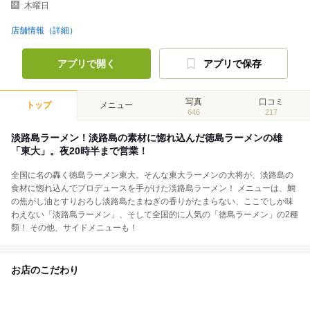
木曜日
店舗情報（詳細）
アプリで開く
アプリで保存
写真
口コミ
トップ
メニュー
646
217
淡路島ラーメン！淡路島の素材に惚れ込んだ徳島ラーメンの雄
「東大」。夜20時半まで営業！
全国に名の轟く徳島ラーメン東大。そんな東大ラーメンの大将が、淡路島の
食材に惚れ込んでプロデュースを手がけた淡路島ラーメン！ メニューは、鯛
の焦がし油とすりおろし淡路島たまねぎの香りがたまらない、ここでしか味
わえない「淡路島ラーメン」、そして全国的に人気の「徳島ラーメン」の2種
類！ その他、サイドメニューも！
お店のこだわり