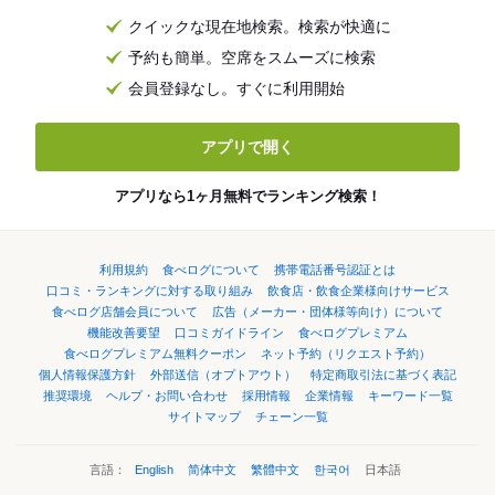
クイックな現在地検索。検索が快適に
予約も簡単。空席をスムーズに検索
会員登録なし。すぐに利用開始
アプリで開く
アプリなら1ヶ月無料でランキング検索！
利用規約
食べログについて
携帯電話番号認証とは
口コミ・ランキングに対する取り組み
飲食店・飲食企業様向けサービス
食べログ店舗会員について
広告（メーカー・団体様等向け）について
機能改善要望
口コミガイドライン
食べログプレミアム
食べログプレミアム無料クーポン
ネット予約（リクエスト予約）
個人情報保護方針
外部送信（オプトアウト）
特定商取引法に基づく表記
推奨環境
ヘルプ・お問い合わせ
採用情報
企業情報
キーワード一覧
サイトマップ
チェーン一覧
言語：
English
简体中文
繁體中文
한국어
日本語