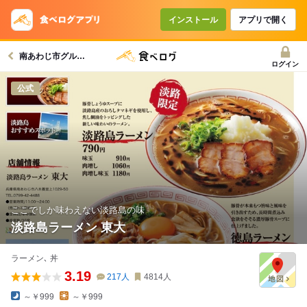
インストール
アプリで開く
南あわじ市グルメへ
ログイン
公式
ここでしか味わえない淡路島の味
淡路島ラーメン 東大
ラーメン､ 丼
3.19
217
人
4814
人
～￥999
～￥999