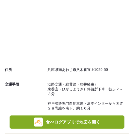
住所
兵庫県南あわじ市八木養宜上1029-50
交通手段
淡路交通・縦貫線（鳥井経由）
東養宜（ひがしようぎ）停留所下車 徒歩２～
３分
神戸淡路鳴門自動車道・洲本インターから国道
２８号線を南下、約１０分
食べログアプリで地図を開く