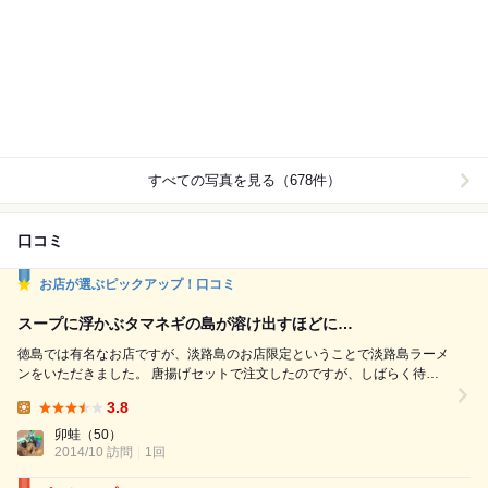
すべての写真を見る（678件）
口コミ
お店が選ぶピックアップ！口コミ
スープに浮かぶタマネギの島が溶け出すほどに…
徳島では有名なお店ですが、淡路島のお店限定ということで淡路島ラーメ
ンをいただきました。 唐揚げセットで注文したのですが、しばらく待っ
て届けられたラーメンに「？？」 なんとなく違和感を感じてメニューを
3.8
見ると、やはり普通の徳島ラーメンのようです。 店員さんにその旨申し
Lunch:
出ると、恐縮してすぐに新しく作り直してくれました。 写真のチャーシ
卯蛙
（50）
ューは、お詫びと言うことで通常のものよりも若干多めに入って...
2014/10 訪問
1回