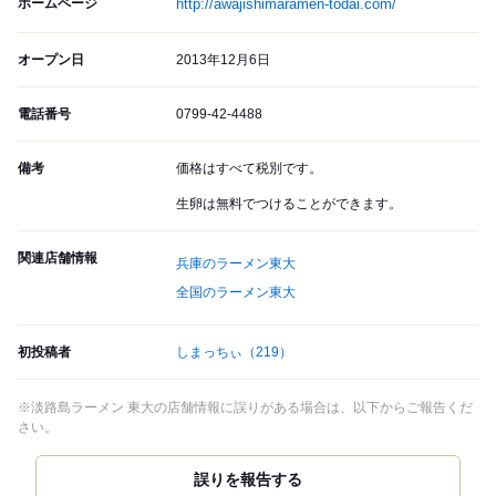
ホームページ
http://awajishimaramen-todai.com/
オープン日
2013年12月6日
電話番号
0799-42-4488
備考
価格はすべて税別です。
生卵は無料でつけることができます。
関連店舗情報
兵庫のラーメン東大
全国のラーメン東大
初投稿者
しまっちぃ
（219）
※淡路島ラーメン 東大の店舗情報に誤りがある場合は、以下からご報告くだ
さい。
誤りを報告する