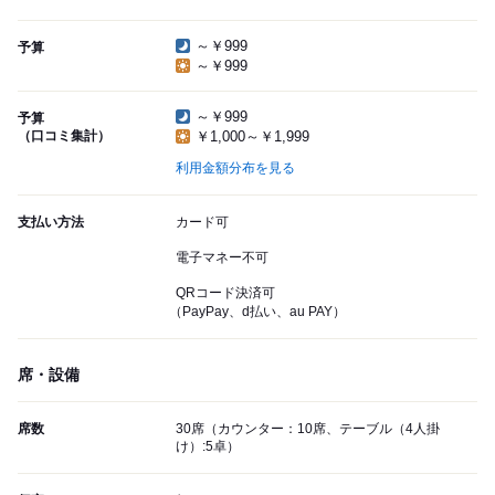
～￥999
予算
～￥999
～￥999
予算
（口コミ集計）
￥1,000～￥1,999
利用金額分布を見る
支払い方法
カード可
電子マネー不可
QRコード決済可
（PayPay、d払い、au PAY）
席・設備
席数
30席（カウンター：10席、テーブル（4人掛
け）:5卓）