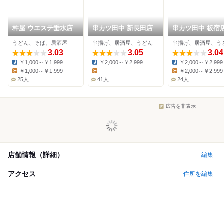
杵屋 ウエステ垂水店
串カツ田中 新長田店
串カツ田中 板宿
うどん、そば、居酒屋
串揚げ、居酒屋、うどん
串揚げ、居酒屋、う
3.03
3.05
3.04
￥1,000～￥1,999
￥2,000～￥2,999
￥2,000～￥2,999
Dinner:
Dinner:
Dinner:
￥1,000～￥1,999
-
￥2,000～￥2,999
Lunch:
Lunch:
Lunch:
25人
41人
24人
広告を非表示
店舗情報（詳細）
編集
アクセス
住所を編集