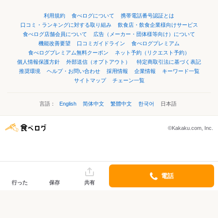
利用規約
食べログについて
携帯電話番号認証とは
口コミ・ランキングに対する取り組み
飲食店・飲食企業様向けサービス
食べログ店舗会員について
広告（メーカー・団体様等向け）について
機能改善要望
口コミガイドライン
食べログプレミアム
食べログプレミアム無料クーポン
ネット予約（リクエスト予約）
個人情報保護方針
外部送信（オプトアウト）
特定商取引法に基づく表記
推奨環境
ヘルプ・お問い合わせ
採用情報
企業情報
キーワード一覧
サイトマップ
チェーン一覧
言語：
English
简体中文
繁體中文
한국어
日本語
©Kakaku.com, Inc.
電話
行った
保存
共有