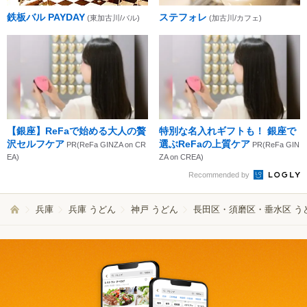
鉄板バル PAYDAY
ステフォレ
(東加古川/バル)
(加古川/カフェ)
【銀座】ReFaで始める大人の贅
特別な名入れギフトも！ 銀座で
沢セルフケア
選ぶReFaの上質ケア
PR(ReFa GINZA on CR
PR(ReFa GIN
EA)
ZA on CREA)
Recommended by
兵庫
兵庫 うどん
神戸 うどん
長田区・須磨区・垂水区 う