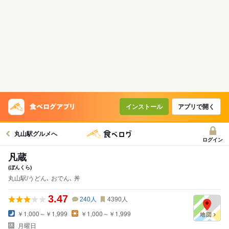
インストール
アプリで開く
丸山駅グルメへ
ログイン
凡蔵
(ぼんくら)
丸山駅/うどん､ おでん､ 丼
3.47
240
人
4390
人
￥1,000～￥1,999
￥1,000～￥1,999
月曜日