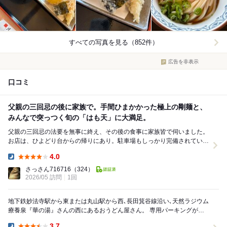
すべての写真を見る（852件）
広告を非表示
口コミ
父親の三回忌の後に家族で。手間ひまかかった極上の剛麺と、
みんなで突っつく旬の「はも天」に大満足。
父親の三回忌の法要を無事に終え、その後の食事に家族皆で伺いました。
お店は、ひよどり台からの帰りにあり。駐車場もしっかり完備されている
ので車での親族移動にもありがたいお宿のような...
4.0
Dinner:
さっさん716716
（324）
2026/05 訪問
1回
地下鉄妙法寺駅から東または丸山駅から西､長田箕谷線沿い､天然ラジウム
療養泉『華の湯』さんの西にあるおうどん屋さん。 専用パーキングがあ
ります。 讃岐うどんの伝統的なすり...
3.7