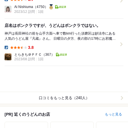
Dinner:
Ai Nishiuma
（4750）
2023/12 訪問
1回
店名はボンクラですが、うどんはボンクラではない。
神戸は長田神社の前を山手方面へ車で数km行った須磨区は妙法寺にある
人気のうどん屋『凡蔵』さん。 日曜日の夕方、夜の部の17時にお邪魔す
ると駐車場は結構埋まってて、なかなか人気ぶり...
3.8
Dinner:
とらきち＠ＰＦＣ
（367）
2023/08 訪問
1回
口コミをもっと見る（240人）
[PR] 近くのうどんのお店
もっと見る