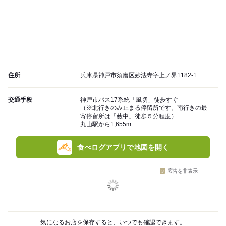
住所
兵庫県神戸市須磨区妙法寺字上ノ界1182-1
交通手段
神戸市バス17系統「風切」徒歩すぐ
（※北行きのみ止まる停留所です。南行きの最
寄停留所は「藪中」徒歩５分程度）
丸山駅から1,655m
食べログアプリで地図を開く
広告を非表示
気になるお店を保存すると、いつでも確認できます。