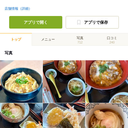
店舗情報（詳細）
アプリで開く
アプリで保存
写真
口コミ
トップ
メニュー
712
240
写真