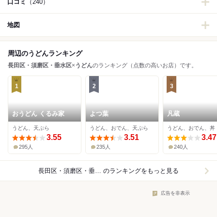
口コミ
（240）
地図
周辺のうどんランキング
長田区・須磨区・垂水区
×
うどん
のランキング（点数の高いお店）です。
1
2
3
おうどん くるみ家
よつ葉
凡蔵
うどん、天ぷら
うどん、おでん、天ぷら
うどん、おでん、丼
3.55
3.51
3.47
295人
235人
240人
長田区・須磨区・垂水区×うどん
のランキングをもっと見る
広告を非表示