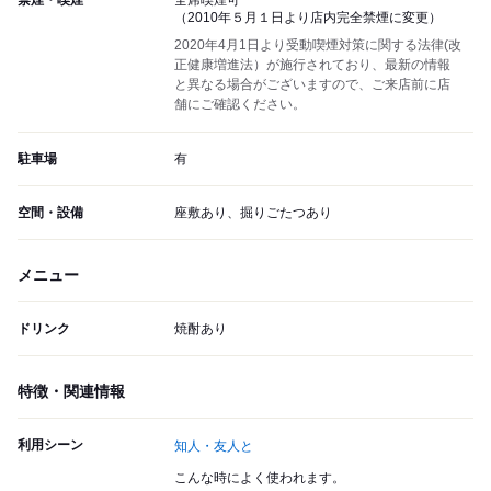
禁煙・喫煙
全席喫煙可
（2010年５月１日より店内完全禁煙に変更）
2020年4月1日より受動喫煙対策に関する法律(改
正健康増進法）が施行されており、最新の情報
と異なる場合がございますので、ご来店前に店
舗にご確認ください。
駐車場
有
空間・設備
座敷あり、掘りごたつあり
メニュー
ドリンク
焼酎あり
特徴・関連情報
利用シーン
知人・友人と
こんな時によく使われます。