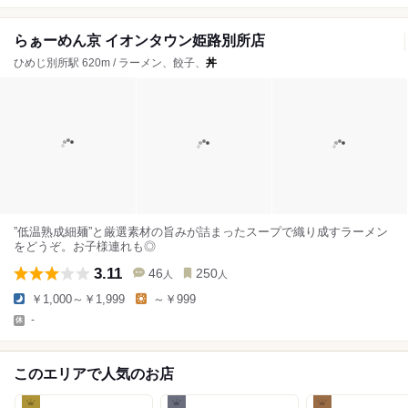
らぁーめん京 イオンタウン姫路別所店
ひめじ別所駅 620m / ラーメン、餃子、
丼
”低温熟成細麺”と厳選素材の旨みが詰まったスープで織り成すラーメン
をどうぞ。お子様連れも◎
3.11
46
250
人
人
￥1,000～￥1,999
～￥999
-
このエリアで人気のお店