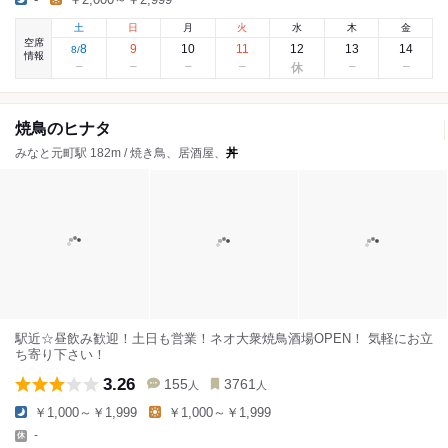
土
日
月
火
水
木
金
空席
8
9
10
11
12
13
14
8
/
情報
焼鳥のヒナタ
みなと元町駅 182m / 焼き鳥、居酒屋、
丼
駅近☆昼飲み歓迎！土日も営業！ネオ大衆焼鳥酒場OPEN！ 気軽にお立
ち寄り下さい！
3.26
155
3761
人
人
￥1,000～￥1,999
￥1,000～￥1,999
-