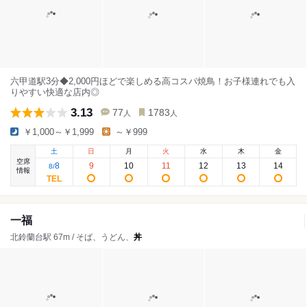
六甲道駅3分◆2,000円ほどで楽しめる高コスパ焼鳥！お子様連れでも入
りやすい快適な店内◎
3.13
77
1783
人
人
￥1,000～￥1,999
～￥999
土
日
月
火
水
木
金
空席
8
9
10
11
12
13
14
8
/
情報
一福
北鈴蘭台駅 67m / そば、うどん、
丼