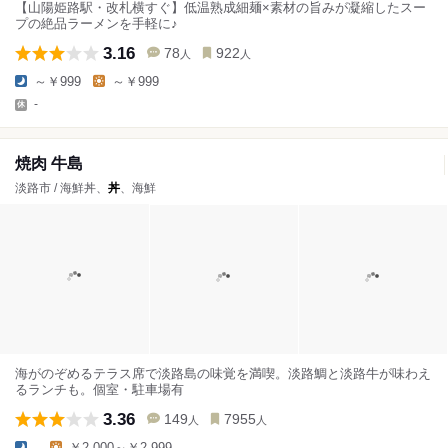
【山陽姫路駅・改札横すぐ】低温熟成細麺×素材の旨みが凝縮したスー
プの絶品ラーメンを手軽に♪
3.16
78
922
人
人
～￥999
～￥999
-
焼肉 牛島
淡路市 / 海鮮丼、
丼
、海鮮
海がのぞめるテラス席で淡路島の味覚を満喫。淡路鯛と淡路牛が味わえ
るランチも。個室・駐車場有
3.36
149
7955
人
人
-
￥2,000～￥2,999