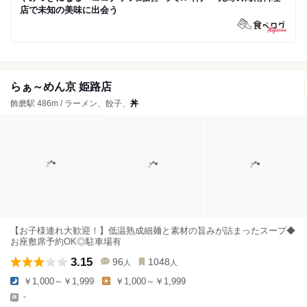
店で未知の美味に出会う
らぁ～めん京 姫路店
飾磨駅 486m / ラーメン、餃子、
丼
【お子様連れ大歓迎！】低温熟成細麺と素材の旨みが詰まったスープ◆
お座敷席予約OK◎駐車場有
3.15
96
1048
人
人
￥1,000～￥1,999
￥1,000～￥1,999
-