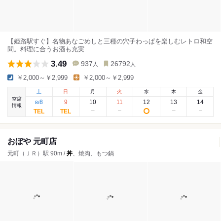
【姫路駅すぐ】名物あなごめしと三種の穴子わっぱを楽しむレトロ和空
間。料理に合うお酒も充実
3.49
937
26792
人
人
￥2,000～￥2,999
￥2,000～￥2,999
土
日
月
火
水
木
金
空席
8
9
10
11
12
13
14
8
/
情報
おぼや 元町店
元町（ＪＲ）駅 90m /
丼
、焼肉、もつ鍋