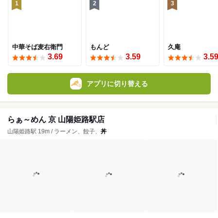
1
2
3
中華そば麦右衛門
もんど
久庵
3.69
3.59
3.5
アプリに切り替える
らぁ～めん 京 山陽姫路駅店
山陽姫路駅 19m / ラーメン、餃子、
丼