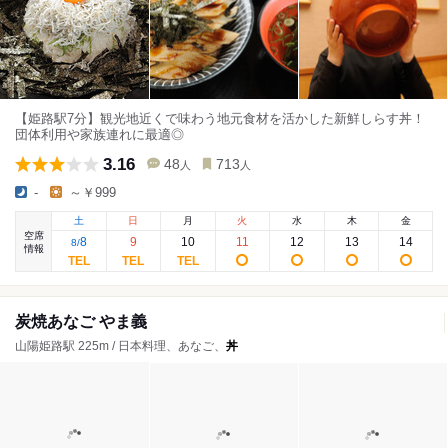
【姫路駅7分】観光地近くで味わう地元食材を活かした新鮮しらす丼！
団体利用や家族連れに最適◎
3.16
48
713
人
人
-
～￥999
土
日
月
火
水
木
金
空席
8
9
10
11
12
13
14
8
/
情報
炭焼あなご やま義
山陽姫路駅 225m / 日本料理、あなご、
丼