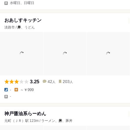
水曜日、日曜日
おあしすキッチン
淡路市 /
丼
、うどん
3.25
42
203
人
人
-
～￥999
-
神戸醤油系らーめん
元町（ＪＲ）駅 123m / ラーメン、
丼
、豚丼