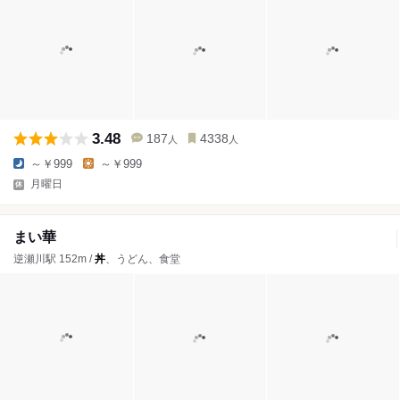
3.48
187
4338
人
人
～￥999
～￥999
月曜日
まい華
逆瀬川駅 152m /
丼
、うどん、食堂