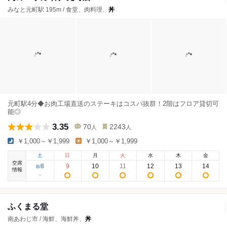
みなと元町駅 195m / 食堂、肉料理、
丼
元町駅4分◆お肉工場直送のステーキはコスパ抜群！2階はフロア貸切可
能◎
3.35
70
2243
人
人
￥1,000～￥1,999
￥1,000～￥1,999
土
日
月
火
水
木
金
空席
8
9
10
11
12
13
14
8
/
情報
ふくまる堂
南あわじ市 / 海鮮、海鮮丼、
丼