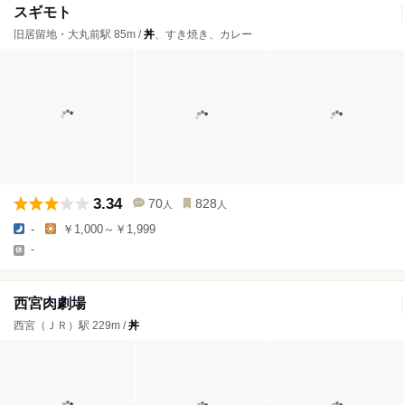
スギモト
旧居留地・大丸前駅 85m /
丼
、すき焼き、カレー
3.34
70
828
人
人
-
￥1,000～￥1,999
-
西宮肉劇場
西宮（ＪＲ）駅 229m /
丼