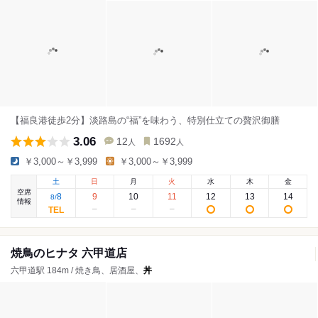
【福良港徒歩2分】淡路島の“福”を味わう、特別仕立ての贅沢御膳
3.06
12
1692
人
人
￥3,000～￥3,999
￥3,000～￥3,999
土
日
月
火
水
木
金
空席
8
9
10
11
12
13
14
8
/
情報
焼鳥のヒナタ 六甲道店
六甲道駅 184m / 焼き鳥、居酒屋、
丼