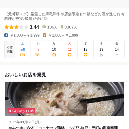
【元町駅スグ】厳選した黒毛和牛や店舗限定もつ鍋などお酒が進むお肉
料理が充実♪歓送迎会に◎
3.44
196
9367
人
人
￥1,000～￥1,999
￥1,000～￥1,999
土
日
月
火
水
木
金
空席
8
9
10
11
12
13
14
8
/
情報
おいしいお店を発見
3.5以下のうまい店
2025年09月08日(月)
やみつきになる「ココナッツ鶏鍋」って!? 神戸・元町の海南料理