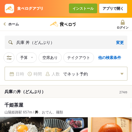
インストール
アプリで開く
ホーム
ログイン
変更
兵庫 丼（どんぶり）
予算
空席あり
テイクアウト
他の検索条件
日時
時間
人数
でネット予約
兵庫
の
丼（どんぶり）
274
件
千姫茶屋
山陽姫路駅 657m /
丼
、おでん、麺類