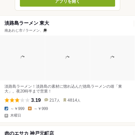
アプリを開く
淡路島ラーメン 東大
南あわじ市 / ラーメン、
丼
淡路島ラーメン！淡路島の素材に惚れ込んだ徳島ラーメンの雄「東
大」。夜20時半まで営業！
3.19
217
4814
人
人
～￥999
～￥999
木曜日
肉のエサカ 神戸元町店