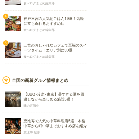
食べログまとめ編集部
神戸三宮の人気朝ごはん19選！気軽
に立ち寄れるおすすめ店
食べログまとめ編集部
三宮のおしゃれなカフェで至福のスイ
ーツタイム！エリア別に30選
食べログまとめ編集部
全国の新着グルメ情報まとめ
【BBQ×冷房×東京】暑すぎる夏を回
避しながら楽しめる施設5選！
味の言語化
恵比寿で人気の中華料理店5選｜本格
中華から町中華までおすすめ店を紹介
恵比寿 散歩