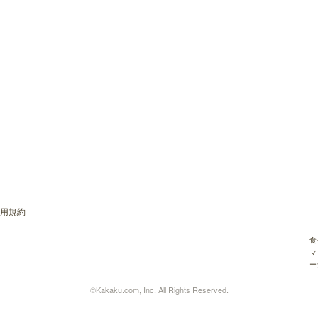
用規約
食
マ
ー
©Kakaku.com, Inc. All Rights Reserved.