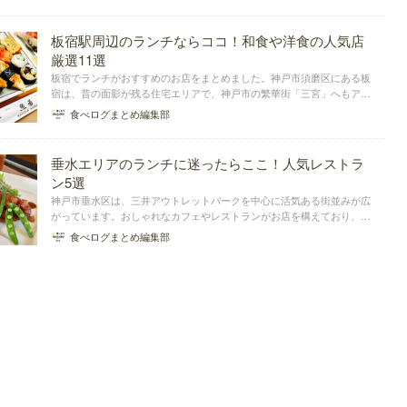
店までたくさんあります。そこで、垂水の中でも特におすすめの居酒屋
を、人気の料理ジャ...
板宿駅周辺のランチならココ！和食や洋食の人気店
厳選11選
板宿でランチがおすすめのお店をまとめました。神戸市須磨区にある板
宿は、昔の面影が残る住宅エリアで、神戸市の繁華街「三宮」へもアク
セスしやすい立地にあります。今回は板宿駅近くの和食店、洋食店など
食べログまとめ編集部
からランチが人気のお店をまとめました。駅チカのお店、町に溶け込む
隠れ家のような素敵...
垂水エリアのランチに迷ったらここ！人気レストラ
ン5選
神戸市垂水区は、三井アウトレットパークを中心に活気ある街並みが広
がっています。おしゃれなカフェやレストランがお店を構えており、ラ
ンチを楽しめるお店もたくさんあります。ここでは、垂水エリアで、ラ
食べログまとめ編集部
ンチがおすすめの店をエリア別にまとめました。