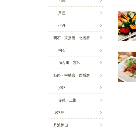
尼崎
芦屋
伊丹
明石・東播磨・北播磨
明石
加古川・高砂
姫路・中播磨・西播磨
姫路
赤穂・上郡
淡路島
丹波篠山