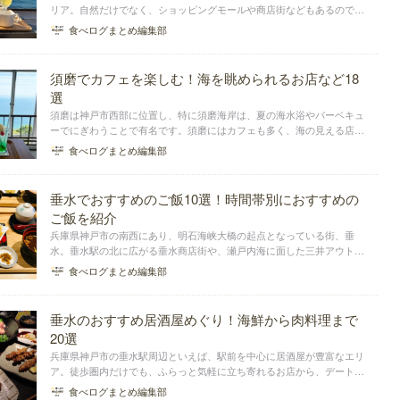
リア。自然だけでなく、ショッピングモールや商店街などもあるので、
ショッピングやグルメなども楽しむことができます。ここでは、垂水区
食べログまとめ編集部
で海沿いの絶景ビューに癒されながらまったりできるおしゃれカフェを
エリア別でまとめました。
須磨でカフェを楽しむ！海を眺められるお店など18
選
須磨は神戸市西部に位置し、特に須磨海岸は、夏の海水浴やバーベキュ
ーでにぎわうことで有名です。須磨にはカフェも多く、海の見える店や
落ち着いた空間のカフェなど、さまざまなスタイルの店が点在していま
食べログまとめ編集部
す。今回は、海を眺められるお店、落ち着いた空間のお店、カフェラン
チが楽しめるお店を...
垂水でおすすめのご飯10選！時間帯別におすすめの
ご飯を紹介
兵庫県神戸市の南西にあり、明石海峡大橋の起点となっている街、垂
水。垂水駅の北に広がる垂水商店街や、瀬戸内海に面した三井アウトレ
ットパークマリンピア神戸などを中心に、美味しいご飯を食べられる飲
食べログまとめ編集部
食店が多数存在しています。今回は、昼ご飯・夜ご飯に分けて垂水で人
気のお店をまとめました。
垂水のおすすめ居酒屋めぐり！海鮮から肉料理まで
20選
兵庫県神戸市の垂水駅周辺といえば、駅前を中心に居酒屋が豊富なエリ
ア。徒歩圏内だけでも、ふらっと気軽に立ち寄れるお店から、デートに
ぴったりのおしゃれなお店、魚料理が得意なお店から肉料理が得意なお
食べログまとめ編集部