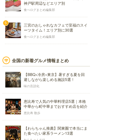
神戸駅周辺などエリア別
食べログまとめ編集部
三宮のおしゃれなカフェで至福のスイ
ーツタイム！エリア別に30選
食べログまとめ編集部
全国の新着グルメ情報まとめ
【BBQ×冷房×東京】暑すぎる夏を回
避しながら楽しめる施設5選！
味の言語化
恵比寿で人気の中華料理店5選｜本格
中華から町中華までおすすめ店を紹介
恵比寿 散歩
【わらちゃん推薦】関東圏で本当にま
た食べたい家系ラーメン13選
わらちゃん410