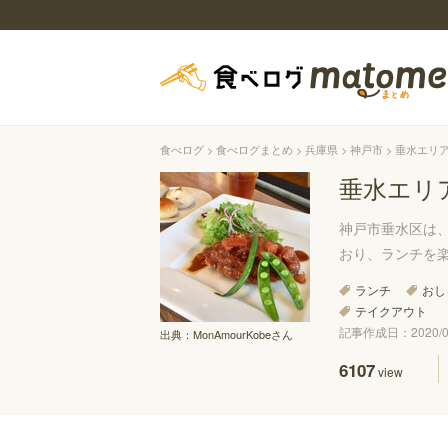
食べログ
食べログまとめ
兵庫県
神戸市
垂水エリ
垂水エリ
神戸市垂水区は
おり、ランチを
ランチ
おし
テイクアウト
記事作成日：2020/05
出典：
MonAmourKobeさん
6107
view