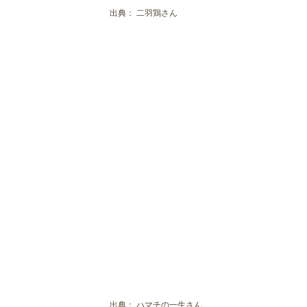
出典：
二羽鶏さん
出典：
ハマチの一生さん