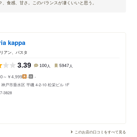
ク、食感、甘さ。このバランスが凄くいいと思う。
ria kappa
タリアン、パスタ
3.39
100
人
5947
人
-
00～￥4,999
-
県
神戸市垂水区 平磯 4-2-10
松栄ビル 1F
7-3828
このお店の口コミをすべて見る