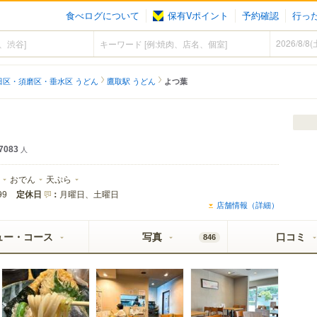
食べログについて
保有Vポイント
予約確認
行っ
田区・須磨区・垂水区 うどん
鷹取駅 うどん
よつ葉
7083
人
おでん
天ぷら
定休日
：
月曜日、土曜日
99
店舗情報（詳細）
ュー・コース
写真
口コミ
846