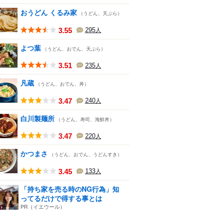
おうどん くるみ家
（うどん、天ぷら）
3.55
295
人
よつ葉
（うどん、おでん、天ぷら）
3.51
235
人
凡蔵
（うどん、おでん、丼）
3.47
240
人
白川製麺所
（うどん、寿司、海鮮丼）
3.47
220
人
かつまさ
（うどん、おでん、うどんすき）
3.45
133
人
「持ち家を売る時のNG行為」知
ってるだけで得する事とは
PR（イエウール）