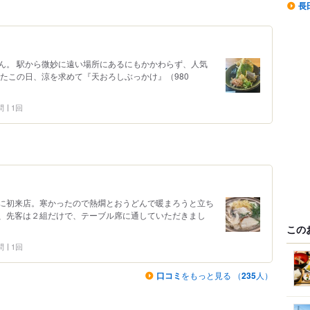
長
ん。 駅から微妙に遠い場所にあるにもかかわらず、人気
たこの日、涼を求めて『天おろしぶっかけ』（980
問
1回
に初来店。寒かったので熱燗とおうどんで暖まろうと立ち
、先客は２組だけで、テーブル席に通していただきまし
この
問
1回
口コミ
をもっと見る （
235
人）