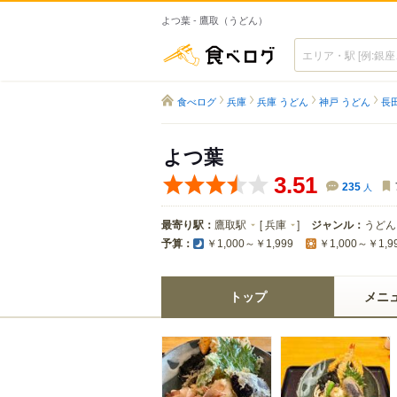
よつ葉 - 鷹取（うどん）
食べログ
食べログ
兵庫
兵庫 うどん
神戸 うどん
長
よつ葉
3.51
235
人
最寄り駅：
鷹取駅
[
兵庫
]
ジャンル：
うどん
予算：
￥1,000～￥1,999
￥1,000～￥1,9
トップ
メニ