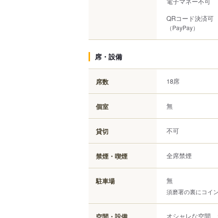
電子マネー不可
QRコード決済可
（PayPay）
席・設備
18席
席数
無
個室
不可
貸切
全席禁煙
禁煙・喫煙
無
駐車場
須磨署の裏にコイ
オシャレな空間、
空間・設備