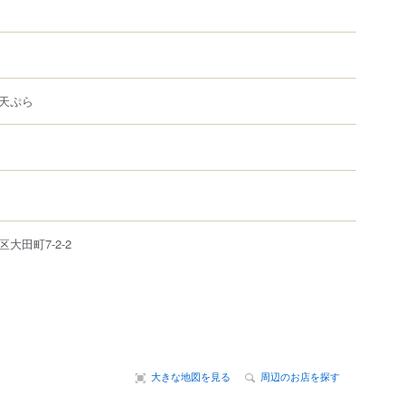
天ぷら
区
大田町
7-2-2
大きな地図を見る
周辺のお店を探す