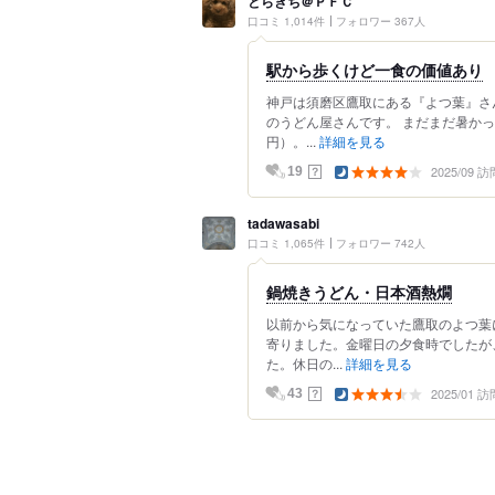
とらきち＠ＰＦＣ
口コミ 1,014件
フォロワー 367人
駅から歩くけど一食の価値あり
神戸は須磨区鷹取にある『よつ葉』さ
のうどん屋さんです。 まだまだ暑かっ
円）。...
詳細を見る
2025/09 訪
？
19
tadawasabi
口コミ 1,065件
フォロワー 742人
鍋焼きうどん・日本酒熱燗
以前から気になっていた鷹取のよつ葉
寄りました。金曜日の夕食時でしたが
た。休日の...
詳細を見る
2025/01 訪
？
43