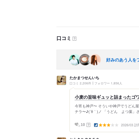
口コミ
？
好みのあう人を
たかまつせんいち
口コミ 2,206件
フォロワー 1,856人
小麦の旨味ギュッと詰まったゴワ
今宵も神戸〜 そういや神戸でうどん
チラ〜♪(´θ｀)ノ 「うどん よつ葉」
2026/03 訪
？
10