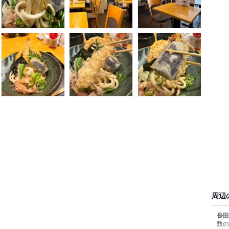
周辺
長田
数の