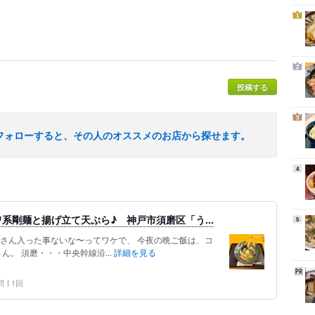
1
2
投稿する
3
フォローすると、その人のオススメのお店から探せます。
4
系剛麺と揚げ立て天ぷら♪ 神戸市須磨区「う...
5
屋さん入った事ないな〜ってワケで、 今夜の晩ご飯は、コ
さん。 須磨・・・中央幹線沿...
詳細を見る
問
1回