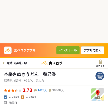
インストール
アプリで開く
尼崎（阪神）駅グルメへ
ログイン
本格さぬきうどん 穂乃香
尼崎駅（阪神）/うどん､ 天ぷら
3.78
1428
人
36368
人
～￥999
～￥999
月曜日