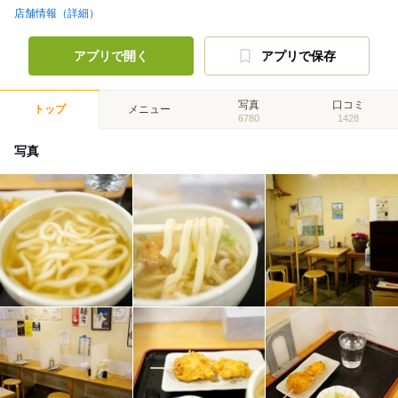
店舗情報（詳細）
アプリで開く
アプリで保存
写真
口コミ
トップ
メニュー
6780
1428
写真