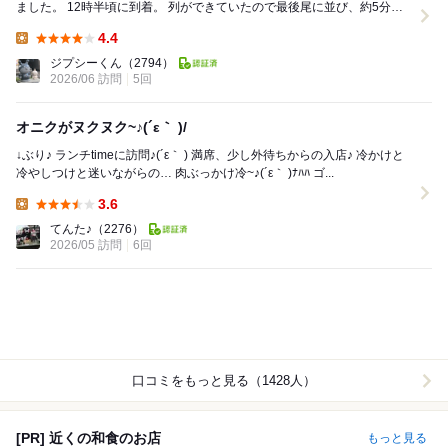
ました。 12時半頃に到着。 列ができていたので最後尾に並び、約5分後
店内へ。 まず、トレーとお冷を取っ...
4.4
Lunch:
ジプシーくん
（2794）
2026/06 訪問
5回
オニクがヌクヌク~♪(´ε｀ )/
↓ぶり♪ ランチtimeに訪問♪(´ε｀ ) 満席、少し外待ちからの入店♪ 冷かけと
冷やしつけと迷いながらの… 肉ぶっかけ冷~♪(´ε｀ )ﾅﾊﾊ ゴ...
3.6
Lunch:
てんた♪
（2276）
2026/05 訪問
6回
口コミをもっと見る（1428人）
[PR] 近くの和食のお店
もっと見る