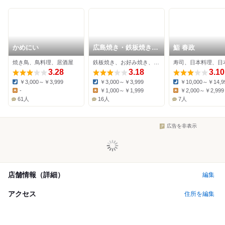
かめにい
広島焼き・鉄板焼き
鮨 春政
いちや
焼き鳥、鳥料理、居酒屋
鉄板焼き、お好み焼き、居酒屋
3.28
3.18
3.10
￥3,000～￥3,999
￥3,000～￥3,999
￥10,000～￥14,9
Dinner:
Dinner:
Dinner:
-
￥1,000～￥1,999
￥2,000～￥2,999
Lunch:
Lunch:
Lunch:
61人
16人
7人
広告を非表示
店舗情報（詳細）
編集
アクセス
住所を編集