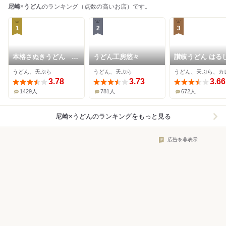
尼崎
×
うどん
のランキング（点数の高いお店）です。
1
2
3
本格さぬきうどん 穂
うどん工房悠々
讃岐うどん はる
乃香
うどん、天ぷら
うどん、天ぷら
3.78
3.73
3.66
1429人
781人
672人
尼崎×うどん
のランキングをもっと見る
広告を非表示