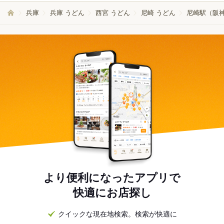
兵庫
兵庫 うどん
西宮 うどん
尼崎 うどん
尼崎駅（阪神
より便利になったアプリで
快適にお店探し
クイックな現在地検索。検索が快適に