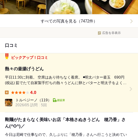
すべての写真を見る（7472件）
広告を非表示
口コミ
ピックアップ！口コミ
熱々の釜揚げうどん
平日11:30に到着。 空席はあり待ちなく着席。 ◾️明太バター釜玉 690円
(税込) 茹でたて自家製手打ちの熱々うどんに卵とバターと明太子をよく混
ぜて、醤油と薬味を投入。 うどんは極太でかなり食べ応えがあります。
4.0
お腹が空いていたので麺増量しようかと思いましたが、このお店は1玉で
Lunch:
も十...
トルベジーノ
（119）
2026/05 訪問
5回
剛麺がたまらなく美味いお店「本格さぬきうどん 穂乃香」さ
ん(^O^)／
今日は尼崎で仕事なので、久しぶりに「穂乃香」さんへ行こうと決めてい