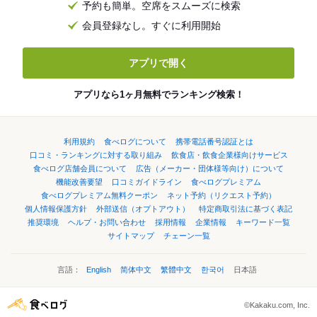
予約も簡単。空席をスムーズに検索
会員登録なし。すぐに利用開始
アプリで開く
アプリなら1ヶ月無料でランキング検索！
利用規約
食べログについて
携帯電話番号認証とは
口コミ・ランキングに対する取り組み
飲食店・飲食企業様向けサービス
食べログ店舗会員について
広告（メーカー・団体様等向け）について
機能改善要望
口コミガイドライン
食べログプレミアム
食べログプレミアム無料クーポン
ネット予約（リクエスト予約）
個人情報保護方針
外部送信（オプトアウト）
特定商取引法に基づく表記
推奨環境
ヘルプ・お問い合わせ
採用情報
企業情報
キーワード一覧
サイトマップ
チェーン一覧
言語：
English
简体中文
繁體中文
한국어
日本語
©Kakaku.com, Inc.