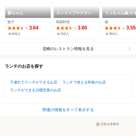
新ちゃん
スンドゥブチゲタン
てっちゃん鍋 や
り 尼崎本店
餃子
韓国料理
鍋
3.64
3.60
3.55
549人
310人
364人
尼崎
のレストラン情報を見る
ランチのお店を探す
子連れでランチができるお店
ランチで使える和食のお店
ランチができる日曜営業のお店
関連の情報をすべて表示する
広告を非表示