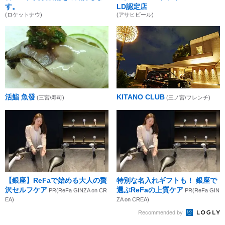
す。
LD認定店
(ロケットナウ)
(アサヒビール)
活鮨 魚發
KITANO CLUB
(三宮/寿司)
(三ノ宮/フレンチ)
【銀座】ReFaで始める大人の贅
特別な名入れギフトも！ 銀座で
沢セルフケア
選ぶReFaの上質ケア
PR(ReFa GINZA on CR
PR(ReFa GIN
EA)
ZA on CREA)
Recommended by