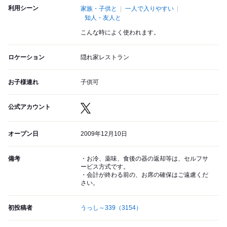
利用シーン
家族・子供と
一人で入りやすい
知人・友人と
こんな時によく使われます。
ロケーション
隠れ家レストラン
お子様連れ
子供可
公式アカウント
オープン日
2009年12月10日
備考
・お冷、薬味、食後の器の返却等は、セルフサ
ービス方式です。
・会計が終わる前の、お席の確保はご遠慮くだ
さい。
初投稿者
うっし～339
（3154）