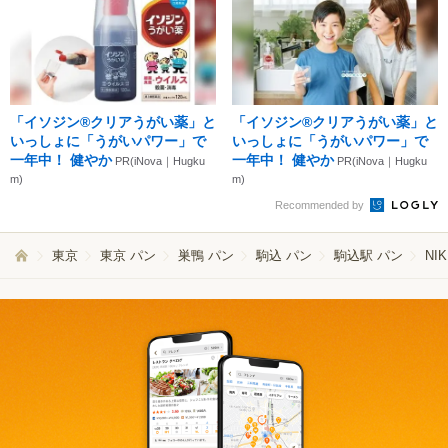
「イソジン®クリアうがい薬」と
「イソジン®クリアうがい薬」と
いっしょに「うがいパワー」で
いっしょに「うがいパワー」で
一年中！ 健やか
一年中！ 健やか
PR(iNova｜Hugku
PR(iNova｜Hugku
m)
m)
Recommended by
東京
東京 パン
巣鴨 パン
駒込 パン
駒込駅 パン
NI