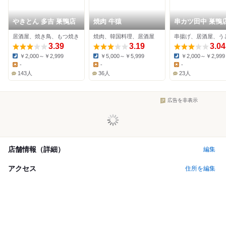
やきとん 多吉 巣鴨店
焼肉 牛猿
串カツ田中 巣鴨
居酒屋、焼き鳥、もつ焼き
焼肉、韓国料理、居酒屋
串揚げ、居酒屋、う
3.39
3.19
3.04
￥2,000～￥2,999
￥5,000～￥5,999
￥2,000～￥2,999
Dinner:
Dinner:
Dinner:
-
-
-
Lunch:
Lunch:
Lunch:
143人
36人
23人
広告を非表示
店舗情報（詳細）
編集
アクセス
住所を編集