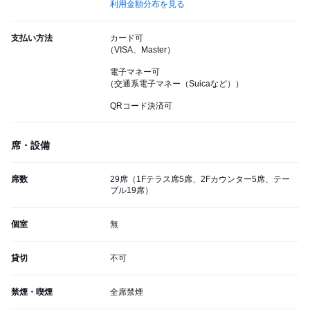
利用金額分布を見る
支払い方法
カード可
（VISA、Master）
電子マネー可
（交通系電子マネー（Suicaなど））
QRコード決済可
席・設備
席数
29席（1Fテラス席5席、2Fカウンター5席、テー
ブル19席）
個室
無
貸切
不可
禁煙・喫煙
全席禁煙