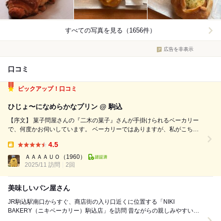
すべての写真を見る（1656件）
広告を非表示
口コミ
ピックアップ！口コミ
ひじょ〜になめらかなプリン @ 駒込
【序文】 菓子問屋さんの『二木の菓子』さんが手掛けられるベーカリー
で、何度かお伺いしています。 ベーカリーではありますが、私がこちら
のお店で一番好きな品は… 【頂いた品】 なめらかプリン 220円（税
4.5
抜） 【感想】 という事で、最初頂いた際に衝撃を受けた、こちらのお店
Takeout:
のプリンです...
ＡＡＡＡＵＯ
（1960）
2025/11 訪問
2回
美味しいパン屋さん
JR駒込駅南口からすぐ、商店街の入り口近くに位置する「NIKI
BAKERY（ニキベーカリー）駒込店」を訪問 昔ながらの親しみやすい雰
囲気と、驚くほど豊富なラインナップ、そし...