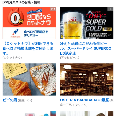
[PR]おススメのお店・情報
PR
PR
【ロケットナウ】が利用できる
冷えと品質にこだわる生ビー
食べログ掲載店舗をご紹介しま
ル。スーパードライ SUPERCO
す。
LD認定店
(ロケットナウ)
(アサヒビール)
ビゴの店
OSTERIA BARABABAO 銀座
(銀座/パン)
(銀
座一丁目/イタリアン)