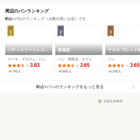
周辺のパンランキング
駒込
×
パン
のランキング（点数の高いお店）です。
1
2
3
パティスリートレカル
喜福堂
テネラ ブレッド
ム
ルズ
ケーキ、マカロン、パン
パン、喫茶店、カフェ
パン
3.83
3.65
3.65
790人
669人
248人
駒込×パン
のランキングをもっと見る
広告を非表示