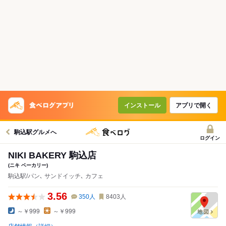
インストール
アプリで開く
駒込駅グルメへ
ログイン
NIKI BAKERY 駒込店
(ニキ ベーカリー)
駒込駅/パン､ サンドイッチ､ カフェ
3.56
350
人
8403
人
～￥999
～￥999