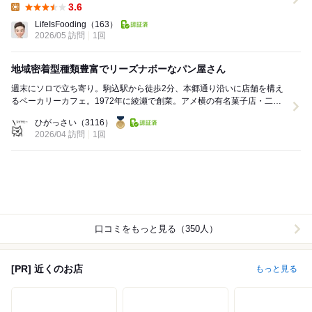
3.6
Lunch:
LifeIsFooding
（163）
2026/05 訪問
1回
地域密着型種類豊富でリーズナボーなパン屋さん
週末にソロで立ち寄り。駒込駅から徒歩2分、本郷通り沿いに店舗を構え
るベーカリーカフェ。1972年に綾瀬で創業。アメ横の有名菓子店・二木
の菓子が運営。ベーシックラインを中心にリーズナ...
ひがっさい
（3116）
2026/04 訪問
1回
口コミをもっと見る（350人）
[PR] 近くのお店
もっと見る