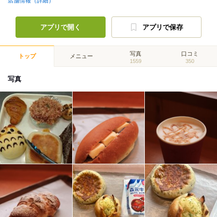
店舗情報（詳細）
アプリで開く
アプリで保存
写真
口コミ
トップ
メニュー
1559
350
写真