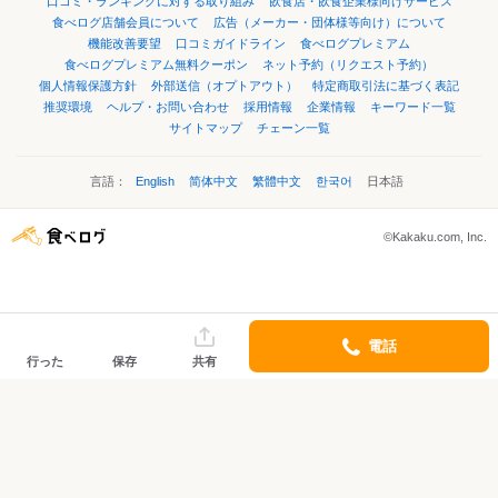
口コミ・ランキングに対する取り組み
飲食店・飲食企業様向けサービス
食べログ店舗会員について
広告（メーカー・団体様等向け）について
機能改善要望
口コミガイドライン
食べログプレミアム
食べログプレミアム無料クーポン
ネット予約（リクエスト予約）
個人情報保護方針
外部送信（オプトアウト）
特定商取引法に基づく表記
推奨環境
ヘルプ・お問い合わせ
採用情報
企業情報
キーワード一覧
サイトマップ
チェーン一覧
言語：
English
简体中文
繁體中文
한국어
日本語
©Kakaku.com, Inc.
電話
行った
保存
共有