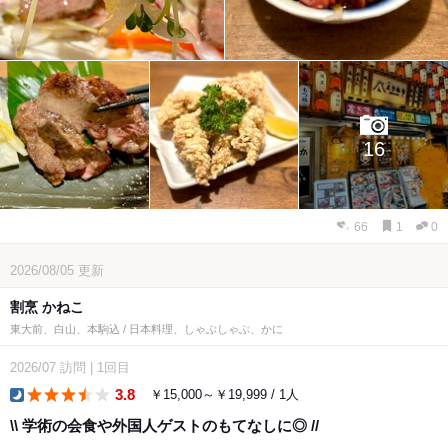
16
66
1
0
2026/08/05
更新
割烹 かねこ
東大前、白山、本駒込 / 日本料理、しゃぶしゃぶ、かに
2026/07
訪問
|
1回目
3.8
￥15,000～￥19,999 / 1人
dinner
\\ 学術の会食や外国人ゲストのもてなしに◎ //