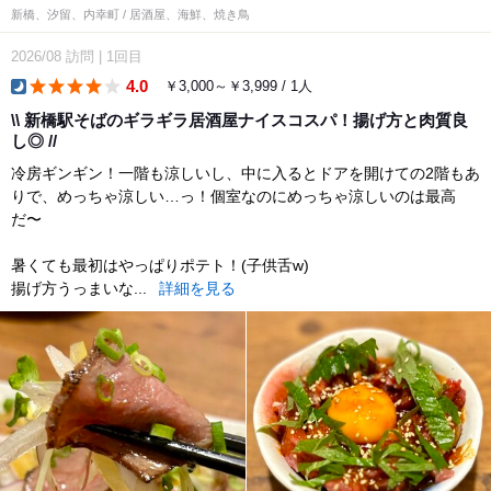
新橋、汐留、内幸町 / 居酒屋、海鮮、焼き鳥
2026/08
訪問
|
1回目
4.0
￥3,000～￥3,999 / 1人
dinner
\\ 新橋駅そばのギラギラ居酒屋ナイスコスパ！揚げ方と肉質良
し◎ //
冷房ギンギン！一階も涼しいし、中に入るとドアを開けての2階もあ
りで、めっちゃ涼しい…っ！個室なのにめっちゃ涼しいのは最高
だ〜
暑くても最初はやっぱりポテト！(子供舌w)
揚げ方うっまいな...
詳細を見る