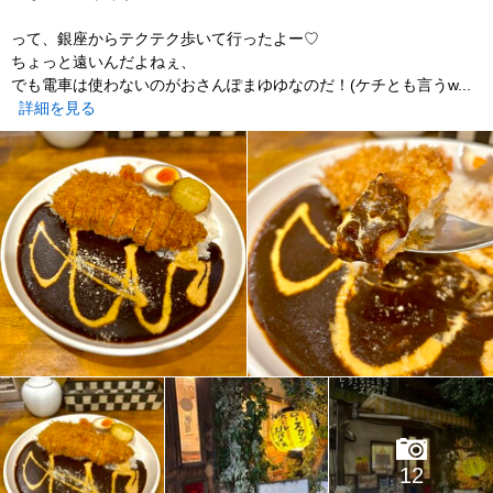
って、銀座からテクテク歩いて行ったよー♡
ちょっと遠いんだよねぇ、
でも電車は使わないのがおさんぽまゆゆなのだ！(ケチとも言うw...
詳細を見る
12