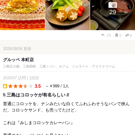
29
75
0
0
2026/08/04
更新
グルッペ 本町店
三島広小路、三島田町、三島 / パン、カフェ、ジェラート・アイスクリーム
2026/07
訪問
|
1回目
3.5
～￥999 / 1人
takeout
\\ 三島はコロッケが有名らしい //
普通にコロッケを、ナンみたいな白くてふわふわそうなパンで挟ん
だ、コロッケサンド、も売ってたけど、
これは『みしまコロッケカレーパン』