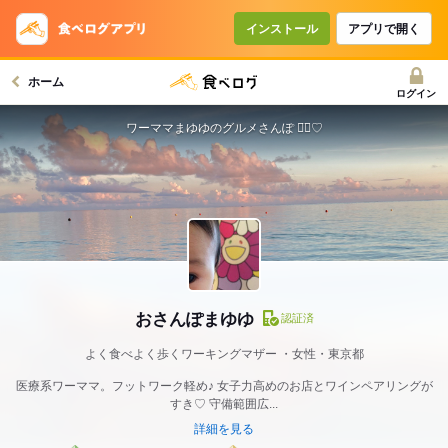
インストール
アプリで開く
ホーム
ログイン
ワーママまゆゆのグルメさんぽ ◡̈⃝♡
おさんぽまゆゆ
認証済
よく食べよく歩くワーキングマザー
女性・東京都
医療系ワーママ。フットワーク軽め♪ 女子力高めのお店とワインペアリングが
すき♡ 守備範囲広...
詳細を見る