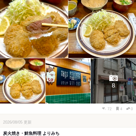
8
72
4
0
2026/08/05
更新
炭火焼き・鮮魚料理 よりみち