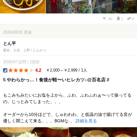
40
2
0
2026/08/05
更新
とん平
鶯谷、入谷、上野 / とんかつ
2026/07
訪問
|
1回目
4.2
￥2,000～￥2,999 / 1人
dinner
\\ やわらかっ…！食後が軽〜いヒレカツ♪@百名店 //
もこみちみたいにお塩を上から、ふわ、ふわふわぁ〜って振ってる
の。じっとみてしまった、、、
オーダーから10分ほどで、しゅわわわ、と低温の油で揚げてる音が
優しく聞こえて来る、、、BGMな...
詳細を見る