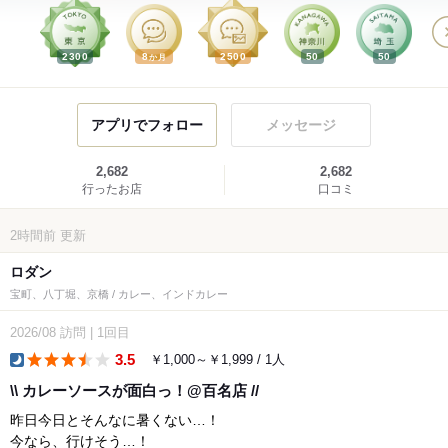
2300
8
2500
50
50
か月
アプリでフォロー
メッセージ
2,682
2,682
行ったお店
口コミ
2時間前
更新
ロダン
宝町、八丁堀、京橋 / カレー、インドカレー
2026/08
訪問
|
1回目
3.5
￥1,000～￥1,999 / 1人
dinner
\\ カレーソースが面白っ！@百名店 //
昨日今日とそんなに暑くない…！
今なら、行けそう…！