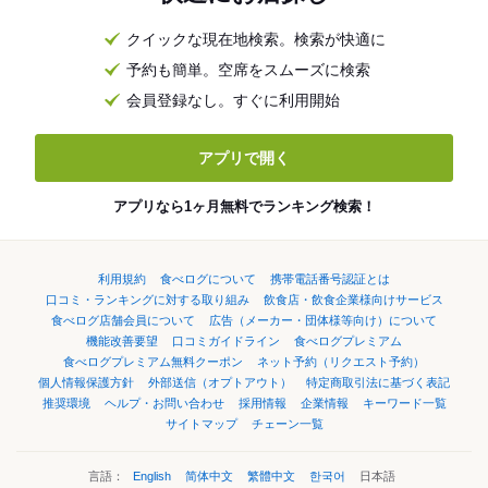
クイックな現在地検索。検索が快適に
予約も簡単。空席をスムーズに検索
会員登録なし。すぐに利用開始
アプリで開く
アプリなら1ヶ月無料でランキング検索！
利用規約
食べログについて
携帯電話番号認証とは
口コミ・ランキングに対する取り組み
飲食店・飲食企業様向けサービス
食べログ店舗会員について
広告（メーカー・団体様等向け）について
機能改善要望
口コミガイドライン
食べログプレミアム
食べログプレミアム無料クーポン
ネット予約（リクエスト予約）
個人情報保護方針
外部送信（オプトアウト）
特定商取引法に基づく表記
推奨環境
ヘルプ・お問い合わせ
採用情報
企業情報
キーワード一覧
サイトマップ
チェーン一覧
言語：
English
简体中文
繁體中文
한국어
日本語