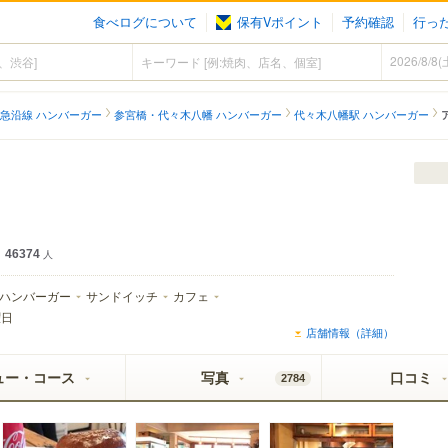
食べログについて
保有Vポイント
予約確認
行っ
急沿線 ハンバーガー
参宮橋・代々木八幡 ハンバーガー
代々木八幡駅 ハンバーガー
46374
人
ハンバーガー
サンドイッチ
カフェ
曜日
店舗情報（詳細）
ュー・コース
写真
口コミ
2784