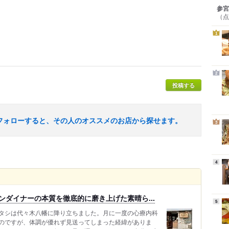
参宮
（点
1
2
投稿する
フォローすると、その人のオススメのお店から探せます。
3
4
ンダイナーの本質を徹底的に磨き上げた素晴ら...
5
タシは代々木八幡に降り立ちました。月に一度の心療内科
のですが、体調が優れず見送ってしまった経緯がありま