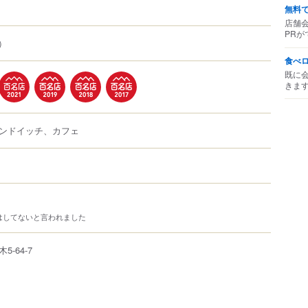
無料
店舗
PRが
）
食べ
既に
きま
ンドイッチ、カフェ
はしてないと言われました
木
5-64-7