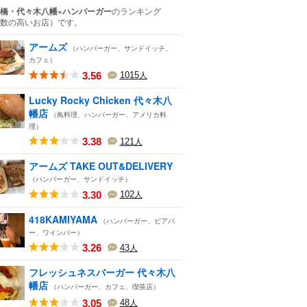
橋・代々木八幡×ハンバーガー
のランキング
数の高いお店）
です。
アームズ
（ハンバーガー、サンドイッチ、
カフェ）
3.56
1015
人
Lucky Rocky Chicken 代々木八
幡店
（鳥料理、ハンバーガー、アメリカ料
理）
3.38
121
人
アームズ TAKE OUT&DELIVERY
（ハンバーガー、サンドイッチ）
3.30
102
人
418KAMIYAMA
（ハンバーガー、ビアバ
ー、ワインバー）
3.26
43
人
フレッシュネスバーガー 代々木八
幡店
（ハンバーガー、カフェ、喫茶店）
3.05
48
人