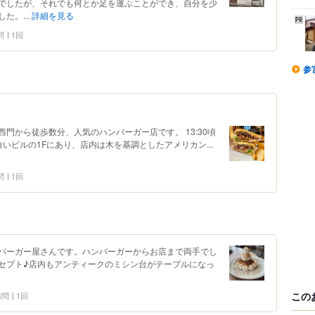
でしたが、それでも何とか足を運ぶことができ、自分を少
た。...
詳細を見る
問
1回
参
門から徒歩数分、人気のハンバーガー店です。 13:30頃
いビルの1Fにあり、店内は木を基調としたアメリカン...
問
1回
バーガー屋さんです。ハンバーガーからお店まで両手でし
セプト♪店内もアンティークのミシン台がテーブルになっ
この
 訪問
1回