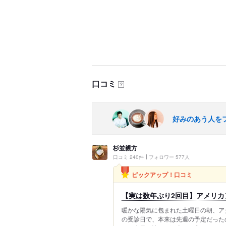
口コミ
？
好みのあう人を
杉並親方
口コミ 240件
フォロワー 577人
ピックアップ！口コミ
【実は数年ぶり2回目】アメリカ
暖かな陽気に包まれた土曜日の朝、ア
の受診日で、本来は先週の予定だった