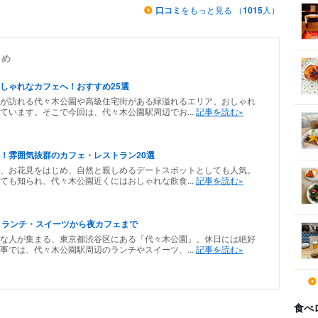
口コミ
をもっと見る （
1015
人）
とめ
しゃれなカフェへ！おすすめ25選
が訪れる代々木公園や高級住宅街がある緑溢れるエリア。おしゃれ
ています。そこで今回は、代々木公園駅周辺でお...
記事を読む»
！雰囲気抜群のカフェ・レストラン20選
、お花見をはじめ、自然と親しめるデートスポットとしても人気。
ても知られ、代々木公園近くにはおしゃれな飲食...
記事を読む»
！ランチ・スイーツから夜カフェまで
な人が集まる、東京都渋谷区にある「代々木公園」。休日には絶好
事では、代々木公園駅周辺のランチやスイーツ、...
記事を読む»
食べ