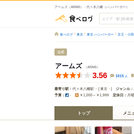
アームズ（ARMS） - 代々木八幡（ハンバーガー）
食べログ
食べログ
東京
東京 ハンバーガー
京王・小田
公式
アームズ
（ARMS）
3.56
1015
人
最寄り駅：
代々木八幡駅
[
東京
]
ジャンル：
予算：
定休日：
月
-
￥1,000～￥1,999
トップ
メニ