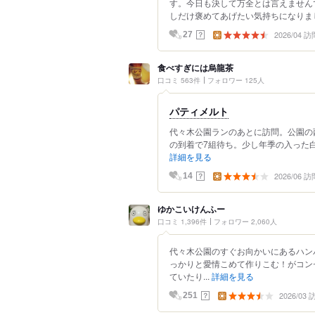
す。今日も決して万全とは言えません
しだけ褒めてあげたい気持ちになりまし
2026/04 訪
？
27
食べすぎには烏龍茶
口コミ 563件
フォロワー 125人
パティメルト
代々木公園ランのあとに訪問。公園の西
の到着で7組待ち。少し年季の入った白
詳細を見る
2026/06 訪
？
14
ゆかこいけんふー
口コミ 1,396件
フォロワー 2,060人
代々木公園のすぐお向かいにあるハン
っかりと愛情こめて作りこむ！がコン
ていたり...
詳細を見る
2026/03
？
251