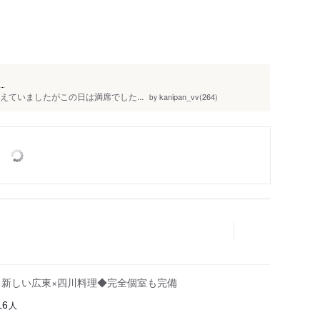
）
えていましたがこの日は満席でした...
kanipan_vv(264)
by
、新しい広東×四川料理◆完全個室も完備
人
16