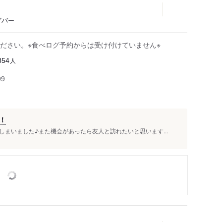
グバー
ださい。※食べログ予約からは受け付けていません※
人
854
99
！
まいました♪また機会があったら友人と訪れたいと思います...