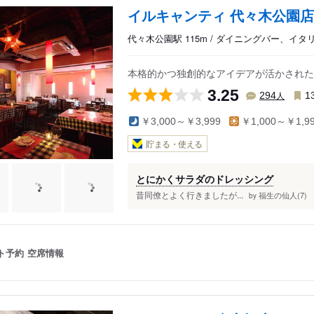
イルキャンティ 代々木公園店
代々木公園駅 115m / ダイニングバー、イ
本格的かつ独創的なアイデアが活かされた
3.25
人
294
1
￥3,000～￥3,999
￥1,000～￥1,9
貯まる・使える
とにかくサラダのドレッシング
昔同僚とよく行きましたが...
福生の仙人(7)
by
ト予約
空席情報