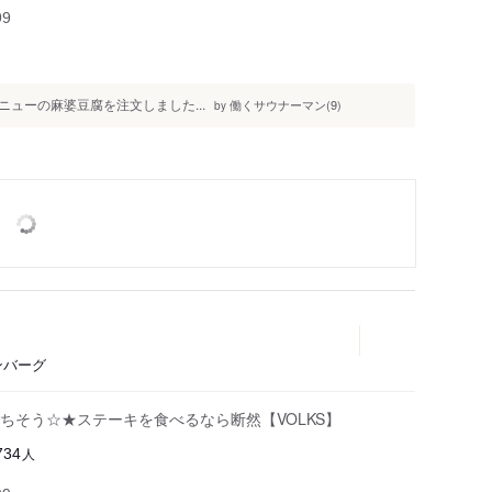
99
ューの麻婆豆腐を注文しました...
働くサウナーマン(9)
by
ンバーグ
ちそう☆★ステーキを食べるなら断然【VOLKS】
人
734