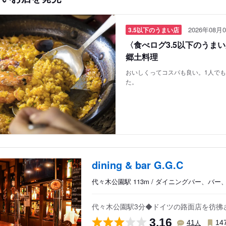
2026年08月0
3.5以下のうまい店
〈食べログ3.5以下のうま
郷土料理
おいしくってコスパも良い。1人で
た。
dining & bar G.G.C
代々木公園駅 113m / ダイニングバー、バー
代々木公園駅3分◆ドイツの路面店を彷彿
3.16
人
41
14