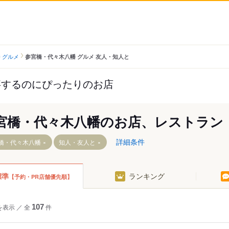
 グルメ
参宮橋・代々木八幡 グルメ 友人・知人と
事するのにぴったりのお店
宮橋・代々木八幡のお店、レストラン
詳細条件
橋・代々木八幡
知人・友人と
標準
ランキング
【予約・PR店舗優先順】
園駅
を表示
／
全
107
件
幡駅