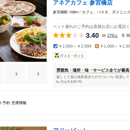
アネアカフェ 参宮橋店
参宮橋駅 108m / カフェ、パスタ、ダイニン
ペット連れのご予約は直接お店にお電話く
3.40
人
270
9
￥2,000～￥2,999
￥1,000～￥1,9
貯まる・使える
雰囲気・場所・味・サービス全てが最高
楽しくて居心地良過ぎたのでついつい長居してし
犬山犬太郎(76)
by
ト予約
空席情報