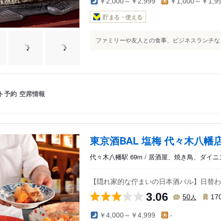
￥2,000～￥2,999
￥1,000～￥1,9
貯まる・使える
ファミリーや友人との食事、ビジネスランチなど.
ト予約
空席情報
東京酒BAL 塩梅 代々木八幡
代々木八幡駅 69m / 居酒屋、焼き鳥、ダイ
【隠れ家的な佇まいの日本酒バル】日替わ
3.06
人
50
17
￥4,000～￥4,999
-