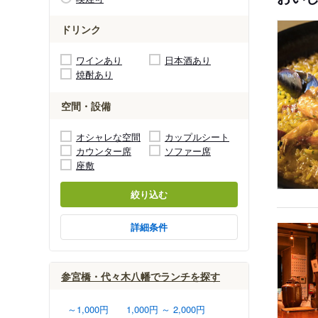
ドリンク
ワインあり
日本酒あり
焼酎あり
空間・設備
オシャレな空間
カップルシート
カウンター席
ソファー席
座敷
絞り込む
詳細条件
参宮橋・代々木八幡でランチを探す
～1,000円
1,000円 ～ 2,000円