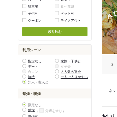
駐車場
食べ放題
子供可
ペット可
クーポン
テイクアウト
絞り込む
利用シーン
指定なし
家族・子供と
デート
女子会
合コン
大人数の宴会
接待
一人で入りやすい
知人・友人と
ネッ
禁煙・喫煙
指定なし
禁煙
分煙を含む
おい
喫煙可