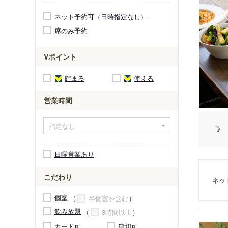
ネット予約可（日時指定なし）
席のみ予約
Vポイント
貯まる
使える
営業時間
日曜営業あり
こだわり
ネッ
個室
半個室を含む
飲み放題
3時間以上
カード可
貸切可