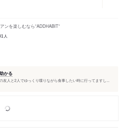
を楽しむなら”ADDHABIT”
人
81
助かる
友人と2人でゆっくり喋りながら食事したい時に行ってますし...