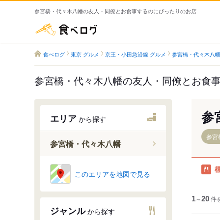
参宮橋・代々木八幡の友人・同僚とお食事するのにぴったりのお店
食べログ
食べログ
東京 グルメ
京王・小田急沿線 グルメ
参宮橋・代々木八幡
参宮橋・代々木八幡の友人・同僚とお食
参
エリア
から探す
参宮
参宮橋・代々木八幡
このエリアを地図で見る
代々木公
南新宿駅
1
～
20
件
参宮橋駅
ジャンル
から探す
代々木八