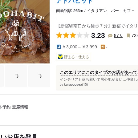
アドハビット
南新宿駅 263m / イタリアン、バー、カフェ
【新宿駅南口から徒歩７分】新宿でイタリアン
3.23
人
87
72
￥3,000～￥3,999
-
貯まる・使える
このエリアにこのタイプのお店があって
インテリアも落ち着いて居心地が良い…仲良しの
kurapopsea(15)
by
ト予約
空席情報
しいお店を発見