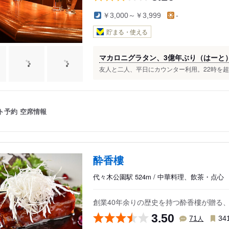
￥3,000～￥3,999
-
貯まる・使える
マカロニグラタン、3億年ぶり（はーと
友人と二人、平日にカウンター利用。22時を超
ト予約
空席情報
酔香樓
代々木公園駅 524m / 中華料理、飲茶・点心
創業40年余りの歴史を持つ酔香樓が贈る
3.50
人
71
34