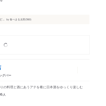
99
..
食べまる太郎(560)
by
店
ニングバー
りの料理と酒にあうアテを肴に日本酒をゆっくり楽しむ
人
05