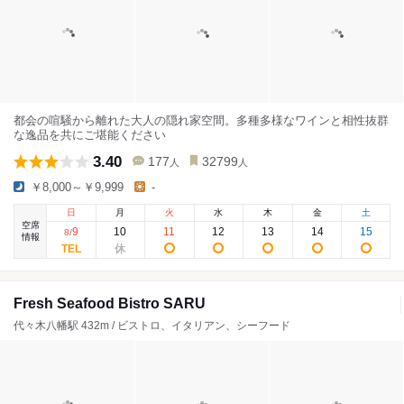
都会の喧騒から離れた大人の隠れ家空間。多種多様なワインと相性抜群
な逸品を共にご堪能ください
3.40
177
32799
人
人
￥8,000～￥9,999
-
日
月
火
水
木
金
土
空席
9
10
11
12
13
14
15
8
/
情報
Fresh Seafood Bistro SARU
代々木八幡駅 432m / ビストロ、イタリアン、シーフード