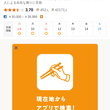
人による自在な握りに舌鼓
3.70
452
42171
人
人
￥30,000～￥39,999
-
日
月
火
水
木
金
土
空席
9
10
11
12
13
14
15
8
/
情報