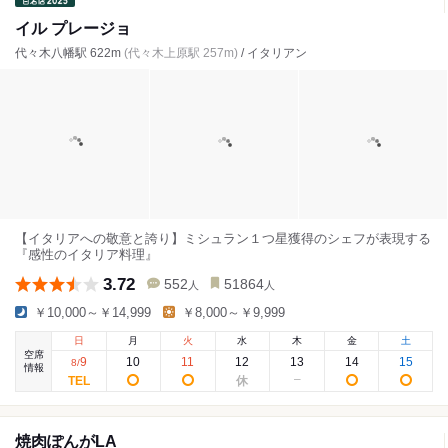
イル プレージョ
代々木八幡駅 622m
(代々木上原駅 257m)
/ イタリアン
【イタリアへの敬意と誇り】ミシュラン１つ星獲得のシェフが表現する
『感性のイタリア料理』
3.72
552
51864
人
人
￥10,000～￥14,999
￥8,000～￥9,999
日
月
火
水
木
金
土
空席
9
10
11
12
13
14
15
8
/
情報
焼肉ぽんがLA