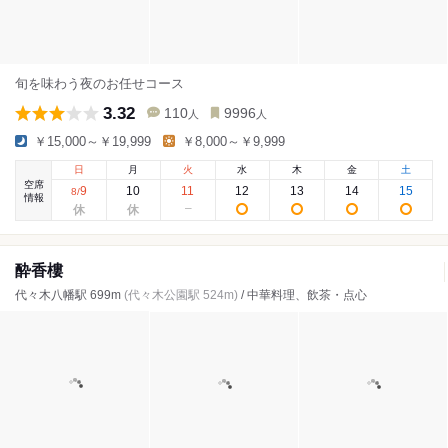
旬を味わう夜のお任せコース
3.32
110
9996
人
人
￥15,000～￥19,999
￥8,000～￥9,999
日
月
火
水
木
金
土
空席
9
10
11
12
13
14
15
8
/
情報
酔香樓
代々木八幡駅 699m
(代々木公園駅 524m)
/ 中華料理、飲茶・点心