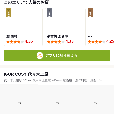
このエリアで人気のお店
1
2
3
鮨 西崎
参宮橋 あさや
ete
4.36
4.33
4.2
アプリに切り替える
IGOR COSY 代々木上原
代々木八幡駅 645m
(代々木上原駅 245m)
/ 居酒屋、創作料理、焼酎バー