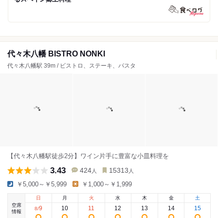
代々木八幡 BISTRO NONKI
代々木八幡駅 39m / ビストロ、ステーキ、パスタ
【代々木八幡駅徒歩2分】ワイン片手に豊富な小皿料理を
3.43
424
15313
人
人
￥5,000～￥5,999
￥1,000～￥1,999
日
月
火
水
木
金
土
空席
9
10
11
12
13
14
15
8
/
情報