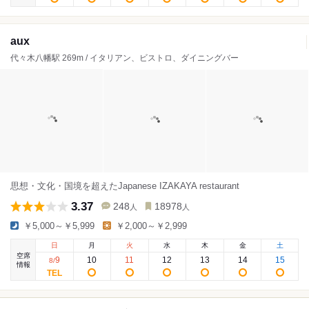
aux
代々木八幡駅 269m / イタリアン、ビストロ、ダイニングバー
思想・文化・国境を超えたJapanese IZAKAYA restaurant
3.37
248
18978
人
人
￥5,000～￥5,999
￥2,000～￥2,999
日
月
火
水
木
金
土
空席
9
10
11
12
13
14
15
8
/
情報