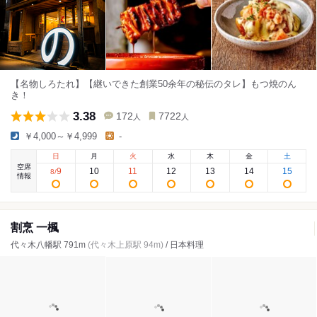
【名物しろたれ】【継いできた創業50余年の秘伝のタレ】もつ焼のん
き！
3.38
172
7722
人
人
￥4,000～￥4,999
-
日
月
火
水
木
金
土
空席
9
10
11
12
13
14
15
8
/
情報
割烹 一楓
代々木八幡駅 791m
(代々木上原駅 94m)
/ 日本料理