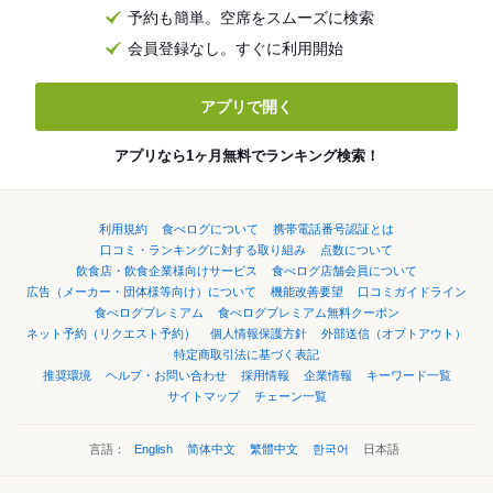
予約も簡単。空席をスムーズに検索
会員登録なし。すぐに利用開始
アプリで開く
アプリなら1ヶ月無料でランキング検索！
利用規約
食べログについて
携帯電話番号認証とは
口コミ・ランキングに対する取り組み
点数について
飲食店・飲食企業様向けサービス
食べログ店舗会員について
広告（メーカー・団体様等向け）について
機能改善要望
口コミガイドライン
食べログプレミアム
食べログプレミアム無料クーポン
ネット予約（リクエスト予約）
個人情報保護方針
外部送信（オプトアウト）
特定商取引法に基づく表記
推奨環境
ヘルプ・お問い合わせ
採用情報
企業情報
キーワード一覧
サイトマップ
チェーン一覧
言語：
English
简体中文
繁體中文
한국어
日本語