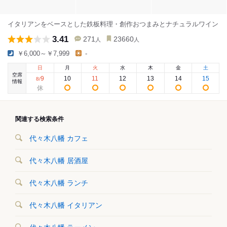
イタリアンをベースとした鉄板料理・創作おつまみとナチュラルワイン
3.41
271
23660
人
人
￥6,000～￥7,999
-
日
月
火
水
木
金
土
空席
9
10
11
12
13
14
15
8
/
情報
関連する検索条件
代々木八幡 カフェ
代々木八幡 居酒屋
代々木八幡 ランチ
代々木八幡 イタリアン