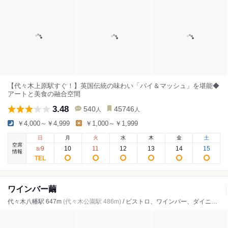
【代々木上原駅すぐ！】英国伝統の味わい「パイ＆マッシュ」を堪能◆
アートと美食の融合空間
3.48
540
45746
人
人
￥4,000～￥4,999
￥1,000～￥1,999
日
月
火
水
木
金
土
空席
9
10
11
12
13
14
15
8
/
情報
ワインバー繭
代々木八幡駅 647m
(代々木公園駅 486m)
/ ビストロ、ワインバー、ダイニングバー