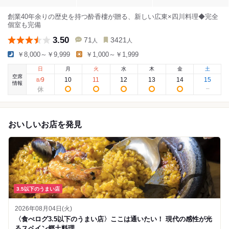
創業40年余りの歴史を持つ酔香樓が贈る、新しい広東×四川料理◆完全
個室も完備
3.50
71
3421
人
人
￥8,000～￥9,999
￥1,000～￥1,999
日
月
火
水
木
金
土
空席
9
10
11
12
13
14
15
8
/
情報
おいしいお店を発見
3.5以下のうまい店
2026年08月04日(火)
〈食べログ3.5以下のうまい店〉ここは通いたい！ 現代の感性が光
るスペイン郷土料理