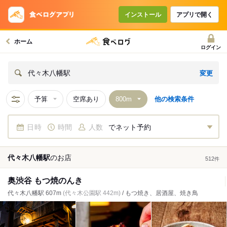
インストール
アプリで開く
ホーム
ログイン
変更
代々木八幡駅
予算
空席あり
他の検索条件
日時
時間
人数
でネット予約
代々木八幡駅
の
お店
512
件
奥渋谷 もつ焼のんき
代々木八幡駅 607m
(代々木公園駅 442m)
/ もつ焼き、居酒屋、焼き鳥