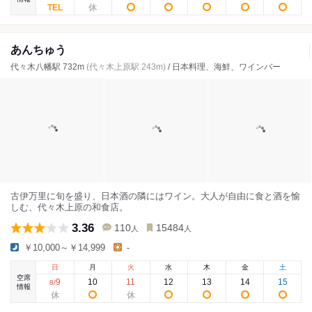
あんちゅう
代々木八幡駅 732m
(代々木上原駅 243m)
/ 日本料理、海鮮、ワインバー
古伊万里に旬を盛り、日本酒の隣にはワイン。大人が自由に食と酒を愉
しむ、代々木上原の和食店。
3.36
110
15484
人
人
￥10,000～￥14,999
-
日
月
火
水
木
金
土
空席
9
10
11
12
13
14
15
8
/
情報