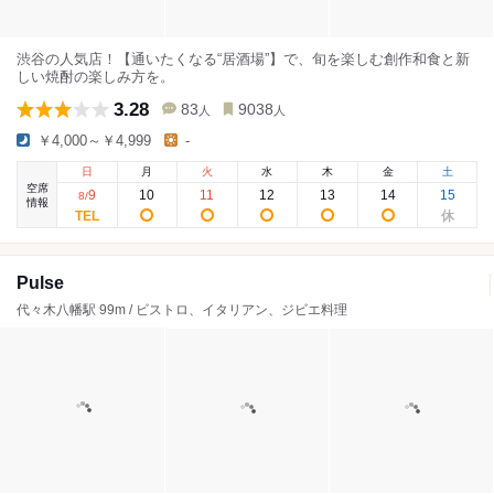
渋谷の人気店！【通いたくなる“居酒場”】で、旬を楽しむ創作和食と新
しい焼酎の楽しみ方を。
3.28
83
9038
人
人
￥4,000～￥4,999
-
日
月
火
水
木
金
土
空席
9
10
11
12
13
14
15
8
/
情報
Pulse
代々木八幡駅 99m / ビストロ、イタリアン、ジビエ料理