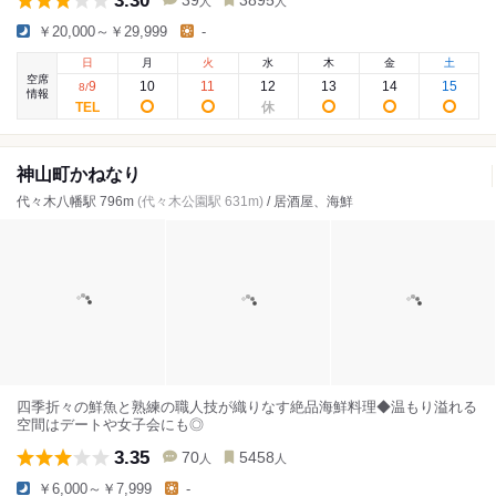
3.30
39
3895
人
人
￥20,000～￥29,999
-
日
月
火
水
木
金
土
空席
9
10
11
12
13
14
15
8
/
情報
神山町かねなり
代々木八幡駅 796m
(代々木公園駅 631m)
/ 居酒屋、海鮮
四季折々の鮮魚と熟練の職人技が織りなす絶品海鮮料理◆温もり溢れる
空間はデートや女子会にも◎
3.35
70
5458
人
人
￥6,000～￥7,999
-