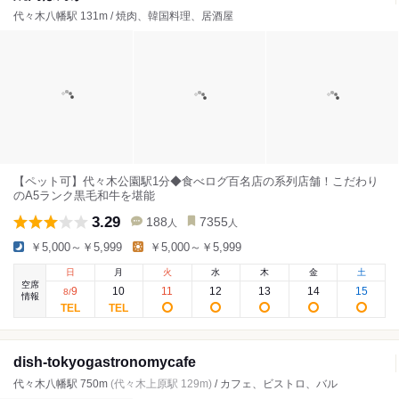
代々木八幡駅 131m / 焼肉、韓国料理、居酒屋
【ペット可】代々木公園駅1分◆食べログ百名店の系列店舗！こだわり
のA5ランク黒毛和牛を堪能
3.29
188
7355
人
人
￥5,000～￥5,999
￥5,000～￥5,999
日
月
火
水
木
金
土
空席
9
10
11
12
13
14
15
8
/
情報
dish-tokyogastronomycafe
代々木八幡駅 750m
(代々木上原駅 129m)
/ カフェ、ビストロ、バル