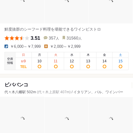
鮮度抜群のシーフード料理を堪能できるワインビストロ
3.51
357
31560
人
人
￥6,000～￥7,999
￥2,000～￥2,999
日
月
火
水
木
金
土
空席
9
10
11
12
13
14
15
8
/
情報
ビババンコ
代々木八幡駅 502m
(代々木上原駅 407m)
/ イタリアン、バル、ワインバー