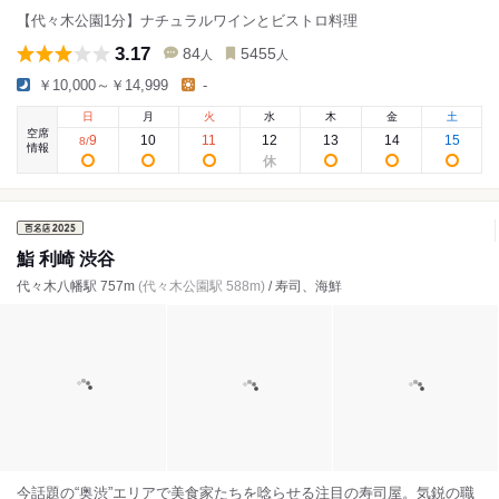
【代々木公園1分】ナチュラルワインとビストロ料理
3.17
84
5455
人
人
￥10,000～￥14,999
-
日
月
火
水
木
金
土
空席
9
10
11
12
13
14
15
8
/
情報
鮨 利崎 渋谷
代々木八幡駅 757m
(代々木公園駅 588m)
/ 寿司、海鮮
今話題の“奥渋”エリアで美食家たちを唸らせる注目の寿司屋。気鋭の職