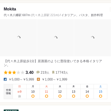
Mokita
代々木八幡駅 687m
(代々木上原駅 221m)
/ イタリアン、パスタ、創作料理
【代々木上原徒歩1分】居酒屋のように普段使いできる本格イタリア
ン。
3.40
219
17743
人
人
￥5,000～￥5,999
￥1,000～￥1,999
日
月
火
水
木
金
土
空席
9
10
11
12
13
14
15
8
/
情報