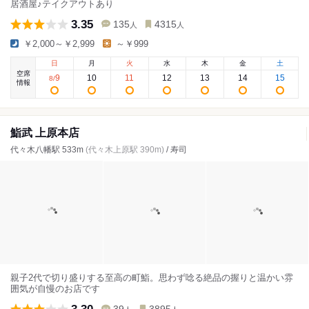
居酒屋♪テイクアウトあり
3.35
135
4315
人
人
￥2,000～￥2,999
～￥999
日
月
火
水
木
金
土
空席
9
10
11
12
13
14
15
8
/
情報
鮨武 上原本店
代々木八幡駅 533m
(代々木上原駅 390m)
/ 寿司
親子2代で切り盛りする至高の町鮨。思わず唸る絶品の握りと温かい雰
囲気が自慢のお店です