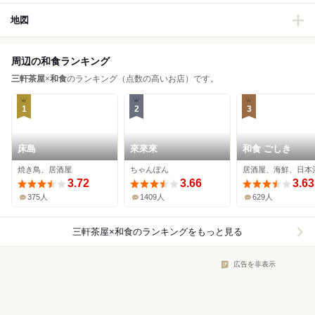
地図
周辺の和食ランキング
三軒茶屋
×
和食
のランキング（点数の高いお店）です。
1
2
3
床島
來來來
和食 ごしき
焼き鳥、居酒屋
ちゃんぽん
居酒屋、海鮮、日本
3.72
3.66
3.63
375人
1409人
629人
三軒茶屋×和食
のランキングをもっと見る
広告を非表示