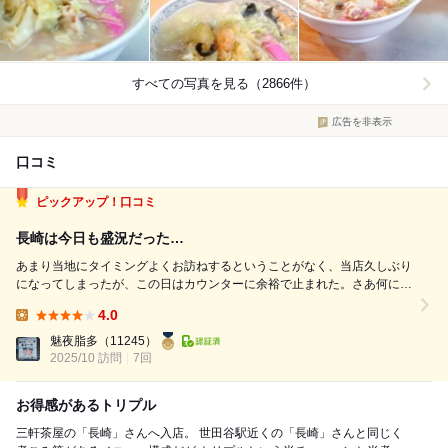
すべての写真を見る（2866件）
広告を非表示
口コミ
ピックアップ！口コミ
長崎は今日も盛況だった…
あまり当地にタイミングよくお訪ねするということがなく、当店久しぶり
になってしまったが、この日はカウンターに余裕で止まれた。さあ何にし
よ…。 ちゃんぽん＆半炒飯：オォ！海鮮味が増強されてる？具材の見た
4.0
目からしてカラフルだし、味の総和はあっさりしたものだが深みや複雑さ
Lunch:
があるね。麺が少々ゆるすぎなの...
魅夜脂多
（11245）
2025/10 訪問
7回
お得感があるトリプル
三軒茶屋の「長崎」さんへ入店。 世田谷駅近くの「長崎」さんと同じく