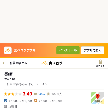
インストール
アプリで開く
三軒茶屋駅グルメへ
ログイン
長崎
(ながさき)
三軒茶屋駅/ちゃんぽん､ ラーメン
3.49
845
人
26586
人
￥1,000～￥1,999
￥1,000～￥1,999
火曜日