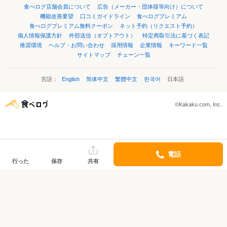
食べログ店舗会員について
広告（メーカー・団体様等向け）について
機能改善要望
口コミガイドライン
食べログプレミアム
食べログプレミアム無料クーポン
ネット予約（リクエスト予約）
個人情報保護方針
外部送信（オプトアウト）
特定商取引法に基づく表記
推奨環境
ヘルプ・お問い合わせ
採用情報
企業情報
キーワード一覧
サイトマップ
チェーン一覧
言語：
English
简体中文
繁體中文
한국어
日本語
©Kakaku.com, Inc.
電話
行った
保存
共有