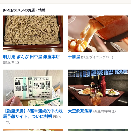
[PR]おススメのお店・情報
明月庵 ぎんざ 田中屋 銀座本店
十勝屋
(銀座/ダイニングバー)
(銀座/そば)
【話題沸騰】3連単連続的中の競
天空飲茶酒家
(銀座/中華料理)
馬予想サイト、ついに判明
PR(ル
ーツ)