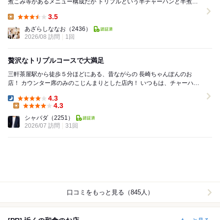
煮こみ等があるメニュー構成だが トリプルという半チャーハンと半煮こ
みに 半シューマイのセットが珍しい。 ...
3.5
Lunch:
あざらしななお
（2436）
2026/08 訪問
1回
贅沢なトリプルコースで大満足
三軒茶屋駅から徒歩５分ほどにある、昔ながらの 長崎ちゃんぽんのお
店！ カウンター席のみのこじんまりとした店内！ いつもは、チャーハン
や長崎ちゃんぽんをオーダーしていますが...
4.3
Dinner:
4.3
Lunch:
シャバダ
（2251）
2026/07 訪問
31回
口コミをもっと見る（845人）