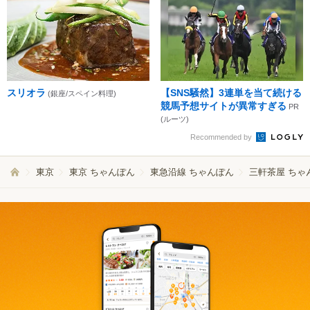
スリオラ
【SNS騒然】3連単を当て続ける
(銀座/スペイン料理)
競馬予想サイトが異常すぎる
PR
(ルーツ)
Recommended by
東京
東京 ちゃんぽん
東急沿線 ちゃんぽん
三軒茶屋 ちゃ