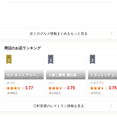
近くのグルメ情報まとめをもっと見る
周辺のお店ランキング
1
2
2
ロス タコス アスーレ
小麦と酵母 濱田家 三
トラットリア ピ
ス
軒茶屋本店
ェリア ラルテ
タコス
パン
イタリアン
3.77
3.75
3.75
900人
1102人
973人
三軒茶屋
のレストラン情報を見る