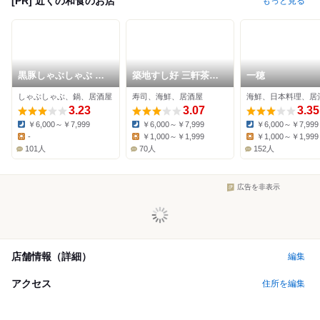
[PR] 近くの和食のお店
もっと見る
黒豚しゃぶしゃぶ あ
築地すし好 三軒茶屋
一穂
じと 三軒茶屋店
店
しゃぶしゃぶ、鍋、居酒屋
寿司、海鮮、居酒屋
海鮮、日本料理、居
3.23
3.07
3.35
￥6,000～￥7,999
￥6,000～￥7,999
￥6,000～￥7,999
Dinner:
Dinner:
Dinner:
-
￥1,000～￥1,999
￥1,000～￥1,999
Lunch:
Lunch:
Lunch:
101人
70人
152人
広告を非表示
店舗情報（詳細）
編集
アクセス
住所を編集