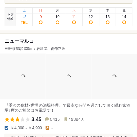
土
日
月
火
水
木
金
空席
8
9
10
11
12
13
14
8
/
情報
ニューマルコ
三軒茶屋駅 335m / 居酒屋、創作料理
『季節の食材×世界の酒場料理』で最幸な時間を過ごして頂く隠れ家酒
場♪席のご相談はお電話で！
3.45
541
49394
人
人
￥4,000～￥4,999
-