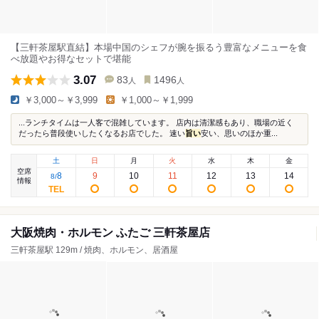
【三軒茶屋駅直結】本場中国のシェフが腕を振るう豊富なメニューを食
べ放題やお得なセットで堪能
3.07
83
1496
人
人
￥3,000～￥3,999
￥1,000～￥1,999
...ランチタイムは一人客で混雑しています。 店内は清潔感もあり、職場の近く
だったら普段使いしたくなるお店でした。 速い
旨い
安い、思いのほか重...
土
日
月
火
水
木
金
空席
8
9
10
11
12
13
14
8
/
情報
大阪焼肉・ホルモン ふたご 三軒茶屋店
三軒茶屋駅 129m / 焼肉、ホルモン、居酒屋