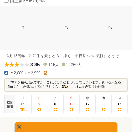
三軒茶屋駅 275m / 肉バル
《祝 13周年！》和牛を愛する方に捧ぐ、非日常バル♪気軽にどうぞ！
3.35
115
12260
人
人
￥2,000～￥2,999
-
...200gを頼んだ訳ですが、これだとまだまだ行けてしまいます。食べる人なら
1kgくらい余裕なのでは？それくらい
旨い
。 ごはんを希望すれば雑...
土
日
月
火
水
木
金
空席
8
9
10
11
12
13
14
8
/
情報