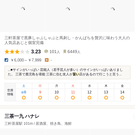
三軒茶屋で黒豚しゃぶしゃぶと馬刺し・かんぱちを贅沢に味わう大人の
人気店あじと個室完備
3.23
101
6449
人
人
￥6,000～￥7,999
-
...■サインがいっぱい 芸能人（若手芸人が多い）のサインがいっぱいありまし
た。 三茶で鹿児島を堪能 三茶に住む友人が
旨い
店があるので行こうと言う...
土
日
月
火
水
木
金
空席
8
9
10
11
12
13
14
8
/
情報
三茶一九 ハナレ
三軒茶屋駅 101m / 居酒屋、焼き鳥、海鮮