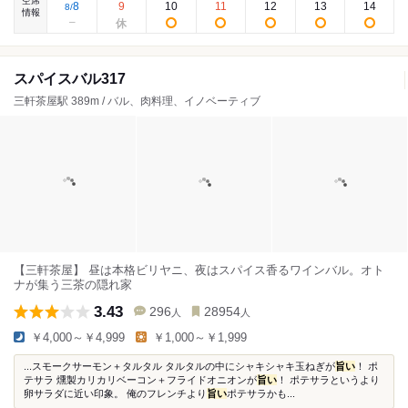
空席
8
9
10
11
12
13
14
8
/
情報
スパイスバル317
三軒茶屋駅 389m / バル、肉料理、イノベーティブ
【三軒茶屋】 昼は本格ビリヤニ、夜はスパイス香るワインバル。オト
ナが集う三茶の隠れ家
3.43
296
28954
人
人
￥4,000～￥4,999
￥1,000～￥1,999
...スモークサーモン＋タルタル タルタルの中にシャキシャキ玉ねぎが
旨い
！ ポ
テサラ 燻製カリカリベーコン＋フライドオニオンが
旨い
！ ポテサラというより
卵サラダに近い印象。 俺のフレンチより
旨い
ポテサラかも...