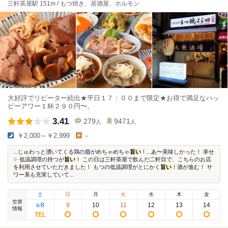
三軒茶屋駅 151m / もつ焼き、居酒屋、ホルモン
大好評でリピーター続出★平日１７：００まで限定★お得で満足なハッ
ピーアワー１杯２９０円〜。
3.41
279
9471
人
人
￥2,000～￥2,999
-
...じゅわっと湧いてくる鶏の脂がめちゃめちゃ
旨い
！...あ〜美味しかった！ 幸せ
✨ 低温調理の持つが
旨い
！ この日は三軒茶屋で飲んだ二軒目で、こちらのお店
を利用させていただきました！ もつの低温調理がとにかく
旨い
！酒が進む！ サ
ワー系も充実していて...
土
日
月
火
水
木
金
空席
8
9
10
11
12
13
14
8
/
情報