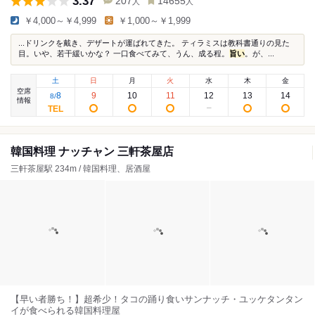
3.37
207
14655
人
人
￥4,000～￥4,999
￥1,000～￥1,999
...ドリンクを戴き、デザートが運ばれてきた。 ティラミスは教科書通りの見た
目。いや、若干緩いかな？ 一口食べてみて、うん、成る程。
旨い
。が、...
土
日
月
火
水
木
金
空席
8
9
10
11
12
13
14
8
/
情報
韓国料理 ナッチャン 三軒茶屋店
三軒茶屋駅 234m / 韓国料理、居酒屋
【早い者勝ち！】超希少！タコの踊り食いサンナッチ・ユッケタンタン
イが食べられる韓国料理屋