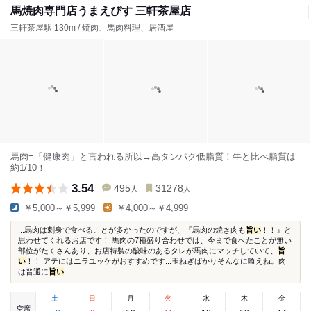
馬焼肉専門店うまえびす 三軒茶屋店
三軒茶屋駅 130m / 焼肉、馬肉料理、居酒屋
馬肉=「健康肉」と言われる所以→高タンパク低脂質！牛と比べ脂質は
約1/10！
3.54
495
31278
人
人
￥5,000～￥5,999
￥4,000～￥4,999
...馬肉は刺身で食べることが多かったのですが、『馬肉の焼き肉も
旨い
！！』と
思わせてくれるお店です！ 馬肉の7種盛り合わせでは、今まで食べたことが無い
部位がたくさんあり、お店特製の酸味のあるタレが馬肉にマッチしていて、
旨
い
！！ アテにはニラユッケがおすすめです...玉ねぎばかりそんなに喰えね。肉
は普通に
旨い
...
土
日
月
火
水
木
金
空席