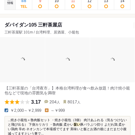
8
9
10
11
12
13
14
8
/
情報
ダパイダン105 三軒茶屋店
三軒茶屋駅 101m / 台湾料理、居酒屋、小籠包
【三軒茶屋の「台湾夜市」】本格台湾料理が食べ飲み放題！肉汁焼小籠
包などで現地の雰囲気を満喫
3.17
204
8017
人
人
￥2,000～￥2,999
～￥999
...焼き小籠包＋魯肉飯セット ・焼き小籠包（3個） 肉汁あふれる（気をつけない
と飛び出る） 下側カリカリ ・魯肉飯 柔かい
旨い
豚バラぶつ切り よだれ鶏 柔か
い鶏肉 辛め ネオンカンで本場感でてます 美味いと飯とお酒の後にまだまだ小腹
減ってますという事で...