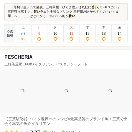
...「厚切り生ラムで勝負。三軒茶屋『ひぐま屋』は気軽に
旨い
ジンギスカン」...
三軒茶屋駅すぐ。
旨い
ラムと手頃なドリンク 三軒茶屋駅からすぐの「ひぐま
屋」へ。...ここはとにかく、生のラム肉が
旨い
...
土
日
月
火
水
木
金
空席
8
9
10
11
12
13
14
8
/
情報
PESCHERIA
三軒茶屋駅 166m / イタリアン、パスタ、シーフード
【三茶駅3分】パスタ世界一のレシピ×最高品質のブランド魚！三茶で出
会う本気の魚介イタリアン