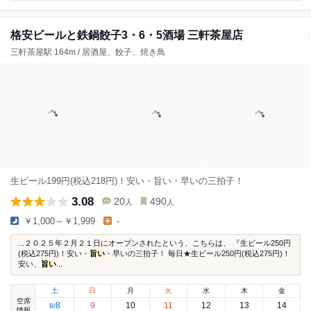
格安ビールと鉄鍋餃子3・6・5酒場 三軒茶屋店
三軒茶屋駅 164m / 居酒屋、餃子、焼き鳥
生ビール199円(税込218円)！安い・旨い・早いの三拍子！
3.08
20
490
人
人
￥1,000～￥1,999
-
...２０２５年２月２１日にオープンされたという、こちらは、 『生ビール250円
(税込275円)！安い・
旨い
・早いの三拍子！ 毎日★生ビール250円(税込275円)！
安い、
旨い
...
土
日
月
火
水
木
金
空席
8
9
10
11
12
13
14
8
/
情報