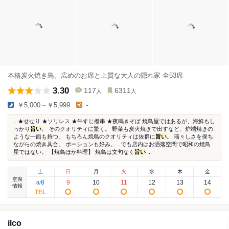
本格炭火焼き鳥。広めのお席と上質な大人の隠れ家 全53席
3.30
117
6311
人
人
￥5,000～￥5,999
-
...★せせり ★ソリレス ★牛すじ煮串 ★夜鳴きそば 焼鳥屋ではあるが、海鮮もし
っかり
旨い
。 そのクオリティに驚く。 野菜も炭火焼きで出すなど、炉端焼きの
ような一面も持つ。 もちろん焼鳥のクオリティは抜群に
旨い
。 瑞々しさを保ち
ながらの焼き具合。 ポーションも好み。...でも店内はお洒落空間で昭和の焼鳥
屋ではない。 【焼鳥ほか料理】 焼鳥は文句なく
旨い
...
土
日
月
火
水
木
金
空席
8
9
10
11
12
13
14
8
/
情報
ilco