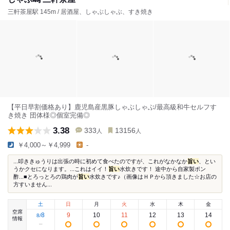
三軒茶屋駅 145m / 居酒屋、しゃぶしゃぶ、すき焼き
【平日早割価格あり】鹿児島産黒豚しゃぶしゃぶ/最高級和牛セルフす
き焼き 団体様◎個室完備◎
3.38
333
13156
人
人
￥4,000～￥4,999
-
...叩ききゅうりは出張の時に初めて食べたのですが、これがなかなか
旨い
、とい
うかクセになります。...これはイイ！
旨い
水炊きです！ 途中から自家製ポン
酢...■とろっとろの鶏肉が
旨い
水炊きです♪（画像はＨＰから頂きました☆お店の
方すいません...
土
日
月
火
水
木
金
空席
8
9
10
11
12
13
14
8
/
情報