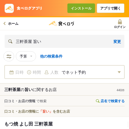
インストール
アプリで開く
ホーム
ログイン
変更
三軒茶屋 旨い
予算
他の検索条件
日時
時間
人数
でネット予約
三軒茶屋
の
旨い
に関する
お店
440
件
口コミ・お店の情報
で検索
店名で検索する
口コミ・お店の情報に
「旨い」
を含むお店
もつ焼 よし田 三軒茶屋