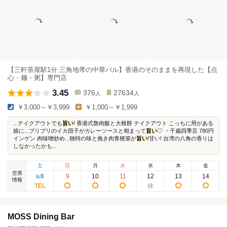
【三軒茶屋駅1分 三角地帯の中華バル】香港のそのままを再現した【点
心・麺・粥】専門店
3.45
376
27634
人
人
￥3,000～￥3,999
￥1,000～￥1,999
...テイクアウトでも
旨い
! 香港式魯肉飯と大根餅 テイクアウト こっちに用がある
娘に...プリプリのイカ団子がカレーソースと相まって
旨い
♡ ・干扁四季豆 780円
インゲン 肉味噌炒め...独特の味と挽き肉青梗菜が
旨い
!甘い! 台湾の八角の香りは
しなかったかも...
土
日
月
火
水
木
金
空席
8
9
10
11
12
13
14
8
/
情報
MOSS Dining Bar