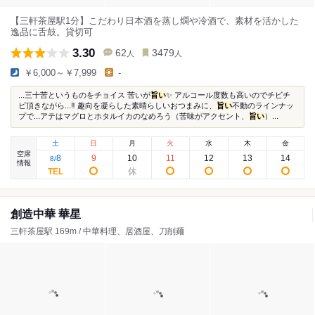
【三軒茶屋駅1分】こだわり日本酒を蒸し燗や冷酒で、素材を活かした
逸品に舌鼓。貸切可
3.30
62
3479
人
人
￥6,000～￥7,999
-
...三十苦というものをチョイス 苦いが
旨い
✨ アルコール度数も高いのでチビチ
ビ頂きながら...‼️ 趣向を凝らした素晴らしいおつまみに、
旨い
不動のラインナッ
プで...アテはマグロとホタルイカのなめろう（苦味がアクセント、
旨い
）...
土
日
月
火
水
木
金
空席
8
9
10
11
12
13
14
8
/
情報
創造中華 華星
三軒茶屋駅 169m / 中華料理、居酒屋、刀削麺