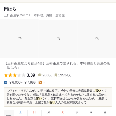
田はら
三軒茶屋駅 241m / 日本料理、海鮮、居酒屋
【三軒茶屋駅より徒歩4分】三軒茶屋で愛される、本格和食と美酒の店
「田はら」
3.39
208
19534
人
人
￥6,000～￥7,999
-
...ヴィクトリアさんがこの貼り紙に反応。 会社の同僚に赤霧島最高に
旨い
って
話を聞いたそうな。 僕は「黒霧島と飲み比べできるのかね？...使えるお店かも
しれません。 魚も鶏も
旨い
です。 三軒茶屋はなかなか訪れませんが、...抜群に
新鮮なお刺身や焼魚、土鍋ご飯が
旨い
大人の隠れ家割烹さんで...
土
日
月
火
水
木
金