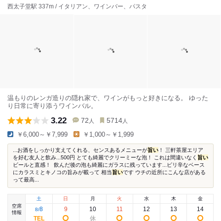
西太子堂駅 337m / イタリアン、ワインバー、パスタ
温もりのレンガ造りの隠れ家で、ワインがもっと好きになる。 ゆった
り日常に寄り添うワインバル。
3.22
72
5714
人
人
￥6,000～￥7,999
￥1,000～￥1,999
...お酒をしっかり支えてくれる、センスあるメニューが
旨い
！ 三軒茶屋エリア
を好む友人と飲み...500円 とても綺麗でクリーミーな泡！ これは間違いなく
旨い
ビールと直感！ 飲んだ後の泡も綺麗にガラスに残っています...ピリ辛なベース
にカラスミとキノコの旨みが載って 相当
旨い
です ウチの近所にこんな店がある
って最高...
土
日
月
火
水
木
金
空席
8
9
10
11
12
13
14
8
/
情報