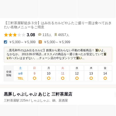
【三軒茶屋駅徒歩３分】はみ出るカルビやふたご盛り一度は食べておき
たい名物メニューをご用意
3.08
115
4657
人
人
￥5,000～￥5,999
￥5,000～￥5,999
...黒毛和牛のはみ出るカルビ】創業から変わらない不動の看板商品！
旨い
よ。
なかなか。 2013.09.07再訪...オススメの商品を一通り食べたが安定していて
旨
い
!!ハズレはまずない。...チェーン店の中なダントツで
旨い
...
土
日
月
火
水
木
金
空席
8
9
10
11
12
13
14
8
/
情報
黒豚しゃぶしゃぶ あじと 三軒茶屋店
三軒茶屋駅 225m / しゃぶしゃぶ、鍋、居酒屋