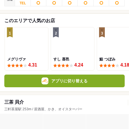
このエリアで人気のお店
1
2
3
メグリヴァ
すし 喜邑
鮨 つぼみ
4.31
4.24
4.1
アプリに切り替える
三茶 貝介
三軒茶屋駅 253m / 居酒屋、かき、オイスターバー