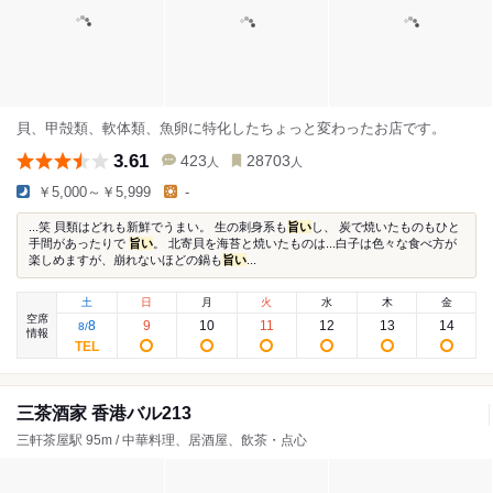
貝、甲殻類、軟体類、魚卵に特化したちょっと変わったお店です。
3.61
423
28703
人
人
￥5,000～￥5,999
-
...笑 貝類はどれも新鮮でうまい。 生の刺身系も
旨い
し、 炭で焼いたものもひと
手間があったりで
旨い
。 北寄貝を海苔と焼いたものは...白子は色々な食べ方が
楽しめますが、崩れないほどの鍋も
旨い
...
土
日
月
火
水
木
金
空席
8
9
10
11
12
13
14
8
/
情報
三茶酒家 香港バル213
三軒茶屋駅 95m / 中華料理、居酒屋、飲茶・点心