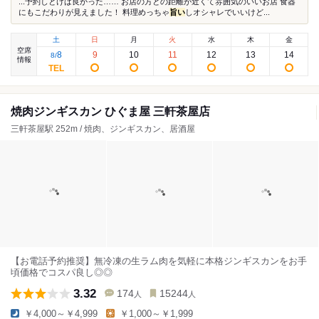
...予約しとけば良かった…… お店の方との距離が近くて雰囲気のいいお店 食器
にもこだわりが見えました！ 料理めっちゃ
旨い
しオシャレでいいけど...
土
日
月
火
水
木
金
空席
8
9
10
11
12
13
14
8
/
情報
焼肉ジンギスカン ひぐま屋 三軒茶屋店
三軒茶屋駅 252m / 焼肉、ジンギスカン、居酒屋
【お電話予約推奨】無冷凍の生ラム肉を気軽に本格ジンギスカンをお手
頃価格でコスパ良し◎◎
3.32
174
15244
人
人
￥4,000～￥4,999
￥1,000～￥1,999