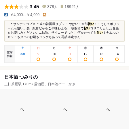
3.45
378
18921
人
人
￥4,000～￥4,999
-
...＊サンナッコプセ ＊〆の韓国風リゾット やばい！全部
旨い
！！そしてボリュ
ームも凄い。笑...新鮮だからこそ味わえる、 吸盤まで
旨い
コリコリとした食感
をお楽しみください。...結論、サイコーでした！ 何をたべても
旨い
！ナムルの
セットもタコのお鍋もユッケもあって再訪確定やん！...
土
日
月
火
水
木
金
空席
8
9
10
11
12
13
14
8
/
情報
日本酒 つみりの
三軒茶屋駅 170m / 居酒屋、日本酒バー、かき