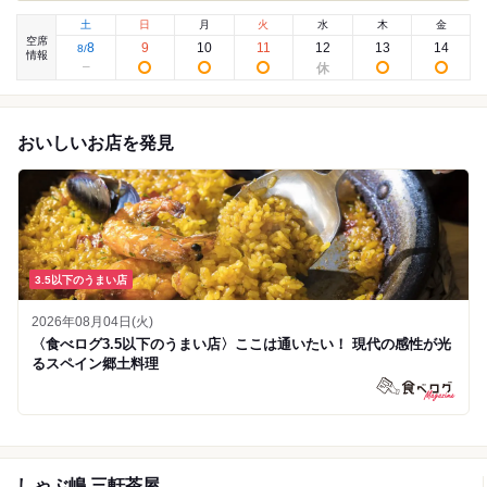
土
日
月
火
水
木
金
空席
8
9
10
11
12
13
14
8
/
情報
おいしいお店を発見
3.5以下のうまい店
2026年08月04日(火)
〈食べログ3.5以下のうまい店〉ここは通いたい！ 現代の感性が光
るスペイン郷土料理
しゃぶ嶋 三軒茶屋