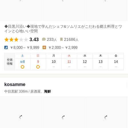
◆目黒川沿い◆現地で学んだシェフ&ソムリエがこだわる郷土料理とワ
インと心地いい空間
3.43
233
21686
人
人
￥8,000～￥9,999
￥2,000～￥2,999
土
日
月
火
水
木
金
空席
8
9
10
11
12
13
14
8
/
情報
kosamme
中目黒駅 336m / 居酒屋、
海鮮