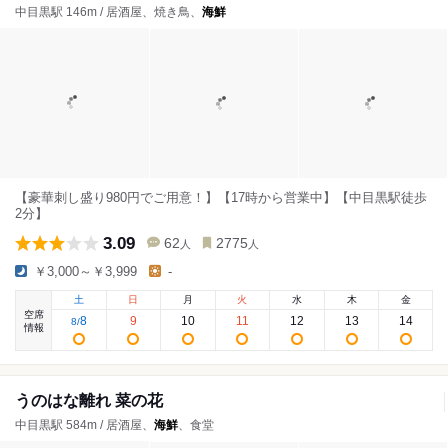
中目黒駅 146m / 居酒屋、焼き鳥、
海鮮
【豪華刺し盛り980円でご用意！】【17時から営業中】【中目黒駅徒歩
2分】
3.09
62
2775
人
人
￥3,000～￥3,999
-
土
日
月
火
水
木
金
空席
8
9
10
11
12
13
14
8
/
情報
うのはな離れ 菜の花
中目黒駅 584m / 居酒屋、
海鮮
、食堂