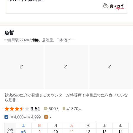
魚哲
中目黒駅 274m /
海鮮
、居酒屋、日本酒バー
朝決めの魚介が見渡せるカウンターが特等席！中目黒で魚を食べたいな
ら是非！
3.51
500
41370
人
人
￥4,000～￥4,999
-
土
日
月
火
水
木
金
空席
8
9
10
11
12
13
14
8
/