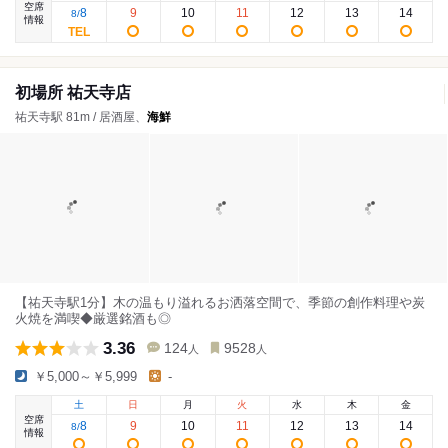
空席
8
9
10
11
12
13
14
8
/
情報
初場所 祐天寺店
祐天寺駅 81m / 居酒屋、
海鮮
【祐天寺駅1分】木の温もり溢れるお洒落空間で、季節の創作料理や炭
火焼を満喫◆厳選銘酒も◎
3.36
124
9528
人
人
￥5,000～￥5,999
-
土
日
月
火
水
木
金
空席
8
9
10
11
12
13
14
8
/
情報