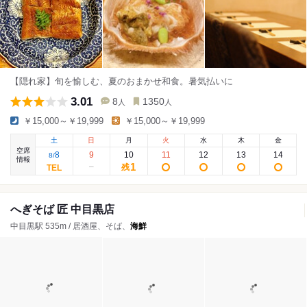
【隠れ家】旬を愉しむ、夏のおまかせ和食。暑気払いに
3.01
8
1350
人
人
￥15,000～￥19,999
￥15,000～￥19,999
土
日
月
火
水
木
金
空席
8
9
10
11
12
13
14
8
/
情報
1
残
へぎそば 匠 中目黒店
中目黒駅 535m / 居酒屋、そば、
海鮮