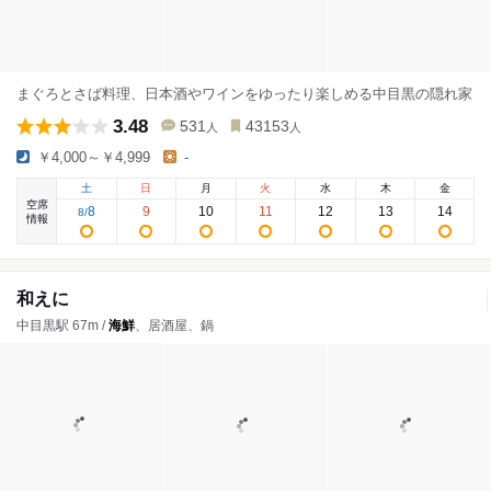
まぐろとさば料理、日本酒やワインをゆったり楽しめる中目黒の隠れ家
3.48
531
43153
人
人
￥4,000～￥4,999
-
土
日
月
火
水
木
金
空席
8
9
10
11
12
13
14
8
/
情報
和えに
中目黒駅 67m /
海鮮
、居酒屋、鍋