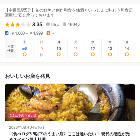
【中目黒駅5分】旬の鮮魚と創作和食を銘酒といっしょに味わう和食居
酒屋/ご宴会承っております
3.35
85
4604
人
人
￥4,000～￥4,999
-
土
日
月
火
水
木
金
空席
8
9
10
11
12
13
14
8
/
情報
おいしいお店を発見
3.5以下のうまい店
2026年08月04日(火)
〈食べログ3.5以下のうまい店〉ここは通いたい！ 現代の感性が光
るスペイン郷土料理