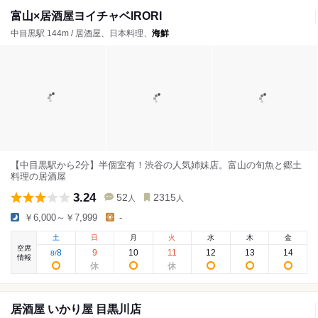
富山×居酒屋ヨイチャベIRORI
中目黒駅 144m / 居酒屋、日本料理、
海鮮
【中目黒駅から2分】半個室有！渋谷の人気姉妹店。富山の旬魚と郷土
料理の居酒屋
3.24
52
2315
人
人
￥6,000～￥7,999
-
土
日
月
火
水
木
金
空席
8
9
10
11
12
13
14
8
/
情報
居酒屋 いかり屋 目黒川店