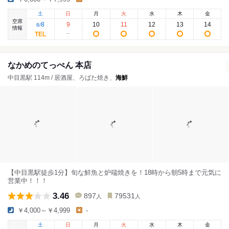
土
日
月
火
水
木
金
空席
8
9
10
11
12
13
14
8
/
情報
なかめのてっぺん 本店
中目黒駅 114m / 居酒屋、ろばた焼き、
海鮮
【中目黒駅徒歩1分】旬な鮮魚と炉端焼きを！18時から朝5時まで元気に
営業中！！！
3.46
897
79531
人
人
￥4,000～￥4,999
-
土
日
月
火
水
木
金