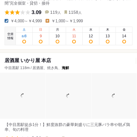
間”完全個室・貸切・接待
3.09
119
1158
人
人
￥4,000～￥4,999
￥1,000～￥1,999
土
日
月
火
水
木
金
空席
8
9
10
11
12
13
14
8
/
情報
居酒屋 いかり屋 本店
中目黒駅 118m / 居酒屋、焼き鳥、
海鮮
【中目黒駅徒歩1分！】鮮度抜群の豪華刺盛りに三元豚バラ串や朝〆鶏
串、旬の料理