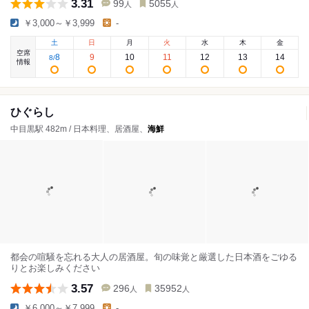
3.31
99
5055
人
人
￥3,000～￥3,999
-
土
日
月
火
水
木
金
空席
8
9
10
11
12
13
14
8
/
情報
ひぐらし
中目黒駅 482m / 日本料理、居酒屋、
海鮮
都会の喧騒を忘れる大人の居酒屋。旬の味覚と厳選した日本酒をごゆる
りとお楽しみください
3.57
296
35952
人
人
￥6,000～￥7,999
-