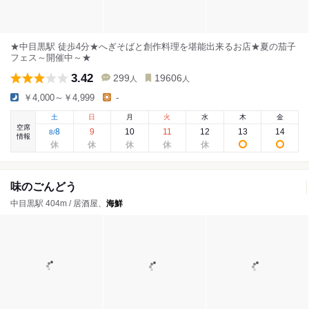
★中目黒駅 徒歩4分★へぎそばと創作料理を堪能出来るお店★夏の茄子
フェス～開催中～★
3.42
299
19606
人
人
￥4,000～￥4,999
-
土
日
月
火
水
木
金
空席
8
9
10
11
12
13
14
8
/
情報
味のごんどう
中目黒駅 404m / 居酒屋、
海鮮