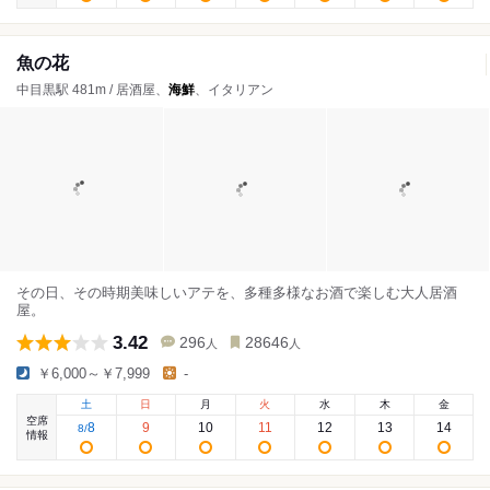
魚の花
中目黒駅 481m / 居酒屋、
海鮮
、イタリアン
その日、その時期美味しいアテを、多種多様なお酒で楽しむ大人居酒
屋。
3.42
296
28646
人
人
￥6,000～￥7,999
-
土
日
月
火
水
木
金
空席
8
9
10
11
12
13
14
8
/
情報