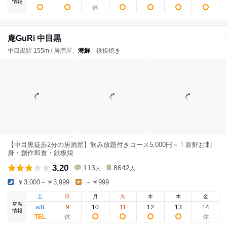
情報
庵GuRi 中目黒
中目黒駅 155m / 居酒屋、
海鮮
、鉄板焼き
【中目黒徒歩2分の居酒屋】飲み放題付きコース5,000円～！新鮮お刺
身・創作和食・鉄板焼
3.20
113
8642
人
人
￥3,000～￥3,999
～￥999
土
日
月
火
水
木
金
空席
8
9
10
11
12
13
14
8
/
情報