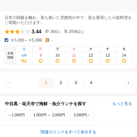
日常の喧騒を離れ、落ち着いた雰囲気の中で、質を重視した小皿料理を
ご堪能いただけます。
3.44
360
25962
人
人
￥5,000～￥5,999
-
土
日
月
火
水
木
金
空席
8
9
10
11
12
13
14
8
/
情報
1
2
3
4
中目黒・祐天寺で海鮮・魚介ランチを探す
もっと見る
～1,000円
1,000円 ～ 2,000円
2,000円～
関連のリンクをすべて表示する