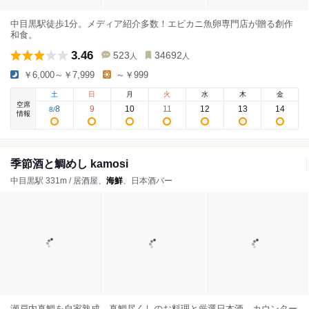
中目黒駅徒歩1分。メディア紹介多数！エビカニ魚卵専門店が贈る創作
和食。
3.46
523
34692
人
人
￥6,000～￥7,999
～￥999
土
日
月
火
水
木
金
空席
8
9
10
11
12
13
14
8
/
情報
季節酒と鯛めし kamosi
中目黒駅 331m / 居酒屋、
海鮮
、日本酒バー
瀬戸内真鯛を自家熟成、真鯛尽くしのお料理と厳選日本酒、カウンター