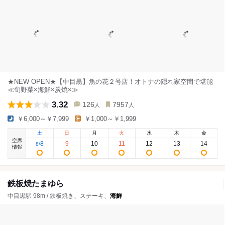
★NEW OPEN★【中目黒】魚の花２号店！オトナの隠れ家空間で堪能
≪旬野菜×海鮮×炭焼×≫
3.32
126
7957
人
人
￥6,000～￥7,999
￥1,000～￥1,999
土
日
月
火
水
木
金
空席
8
9
10
11
12
13
14
8
/
情報
鉄板焼たまゆら
中目黒駅 98m / 鉄板焼き、ステーキ、
海鮮