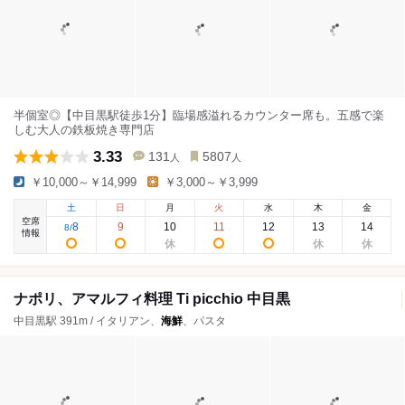
半個室◎【中目黒駅徒歩1分】臨場感溢れるカウンター席も。五感で楽
しむ大人の鉄板焼き専門店
3.33
131
5807
人
人
￥10,000～￥14,999
￥3,000～￥3,999
土
日
月
火
水
木
金
空席
8
9
10
11
12
13
14
8
/
情報
ナポリ、アマルフィ料理 Ti picchio 中目黒
中目黒駅 391m / イタリアン、
海鮮
、パスタ