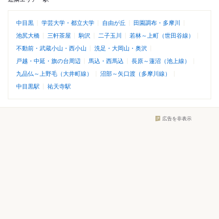
中目黒
学芸大学・都立大学
自由が丘
田園調布・多摩川
池尻大橋
三軒茶屋
駒沢
二子玉川
若林～上町（世田谷線）
不動前・武蔵小山・西小山
洗足・大岡山・奥沢
戸越・中延・旗の台周辺
馬込・西馬込
長原～蓮沼（池上線）
九品仏～上野毛（大井町線）
沼部～矢口渡（多摩川線）
中目黒駅
祐天寺駅
広告を非表示