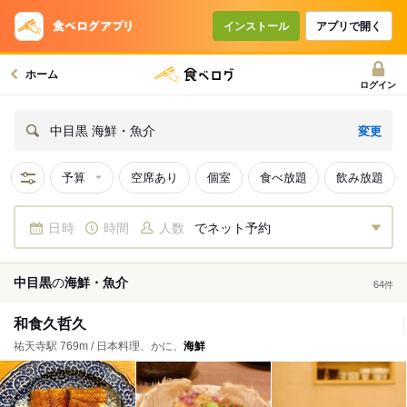
インストール
アプリで開く
ホーム
ログイン
変更
中目黒 海鮮・魚介
予算
空席あり
個室
食べ放題
飲み放題
日時
時間
人数
でネット予約
中目黒
の
海鮮・魚介
64
件
和食久哲久
祐天寺駅 769m / 日本料理、かに、
海鮮