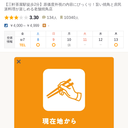
【三軒茶屋駅徒歩2分】原価度外視の内容にびっくり！旨い焼鳥と庶民
派料理が楽しめる老舗焼鳥店
3.30
134
10340
人
人
￥4,000～￥4,999
-
金
土
日
月
火
水
木
空席
7
8
9
10
11
12
13
8
/
情報