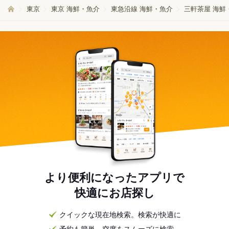
東京
東京 海鮮・魚介
東急沿線 海鮮・魚介
三軒茶屋 海鮮
より便利になったアプリで
快適にお店探し
クイックな現在地検索。検索が快適に