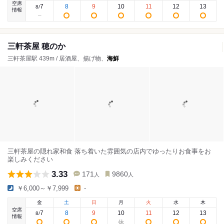
空席
7
8
9
10
11
12
13
8
/
情報
三軒茶屋 穂のか
三軒茶屋駅 439m / 居酒屋、揚げ物、
海鮮
三軒茶屋の隠れ家和食 落ち着いた雰囲気の店内でゆったりお食事をお
楽しみください
3.33
171
9860
人
人
￥6,000～￥7,999
-
金
土
日
月
火
水
木
空席
7
8
9
10
11
12
13
8
/
情報