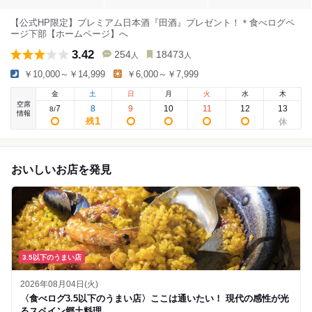
【公式HP限定】プレミアム日本酒『田酒』プレゼント！＊食べログペ
ージ下部【ホームページ】へ
3.42
254
18473
人
人
￥10,000～￥14,999
￥6,000～￥7,999
金
土
日
月
火
水
木
空席
7
8
9
10
11
12
13
8
/
情報
1
残
おいしいお店を発見
3.5以下のうまい店
2026年08月04日(火)
〈食べログ3.5以下のうまい店〉ここは通いたい！ 現代の感性が光
るスペイン郷土料理