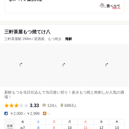
三軒茶屋もつ焼てけ八
三軒茶屋駅 268m / 居酒屋、もつ焼き、
海鮮
新鮮もつを当日仕込んで当日使い切り！炭火もつ焼と肉刺しが人気の酒
場！
3.33
124
6863
人
人
￥2,000～￥2,999
-
金
土
日
月
火
水
木
空席
7
8
9
10
11
12
13
8
/