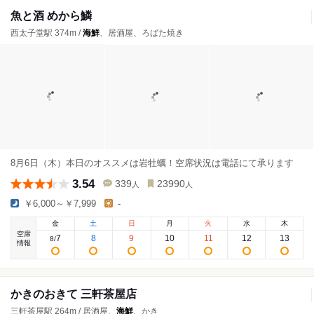
魚と酒 めから鱗
西太子堂駅 374m /
海鮮
、居酒屋、ろばた焼き
8月6日（木）本日のオススメは岩牡蠣！空席状況は電話にて承ります
3.54
339
23990
人
人
￥6,000～￥7,999
-
金
土
日
月
火
水
木
空席
7
8
9
10
11
12
13
8
/
情報
かきのおきて 三軒茶屋店
三軒茶屋駅 264m / 居酒屋、
海鮮
、かき