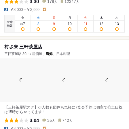
3.30
179
12347
人
人
￥3,000～￥3,999
-
金
土
日
月
火
水
木
空席
7
8
9
10
11
12
13
8
/
情報
村さ来 三軒茶屋店
三軒茶屋駅 39m / 居酒屋、
海鮮
、日本料理
【三軒茶屋駅スグ】少人数も団体も気軽に♪宴会予約は個室で◎土日祝
は15時からやってます！
3.04
35
742
人
人
￥3,000～￥3,999
-