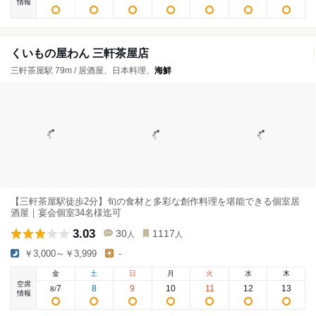
情報
くいもの屋わん 三軒茶屋店
三軒茶屋駅 79m / 居酒屋、日本料理、
海鮮
【三軒茶屋駅徒歩2分】旬の食材と多彩な創作料理を堪能できる個室居
酒屋｜宴会個室34名様迄可
3.03
30
1117
人
人
￥3,000～￥3,999
-
金
土
日
月
火
水
木
空席
7
8
9
10
11
12
13
8
/
情報