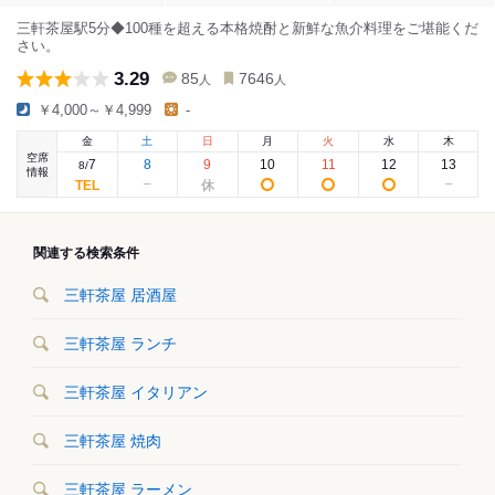
三軒茶屋駅5分◆100種を超える本格焼酎と新鮮な魚介料理をご堪能くだ
さい。
3.29
85
7646
人
人
￥4,000～￥4,999
-
金
土
日
月
火
水
木
空席
7
8
9
10
11
12
13
8
/
情報
関連する検索条件
三軒茶屋 居酒屋
三軒茶屋 ランチ
三軒茶屋 イタリアン
三軒茶屋 焼肉
三軒茶屋 ラーメン