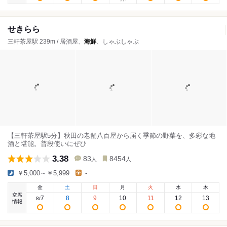
せきらら
三軒茶屋駅 239m / 居酒屋、
海鮮
、しゃぶしゃぶ
【三軒茶屋駅5分】秋田の老舗八百屋から届く季節の野菜を、多彩な地
酒と堪能。普段使いにぜひ
3.38
83
8454
人
人
￥5,000～￥5,999
-
金
土
日
月
火
水
木
空席
7
8
9
10
11
12
13
8
/
情報