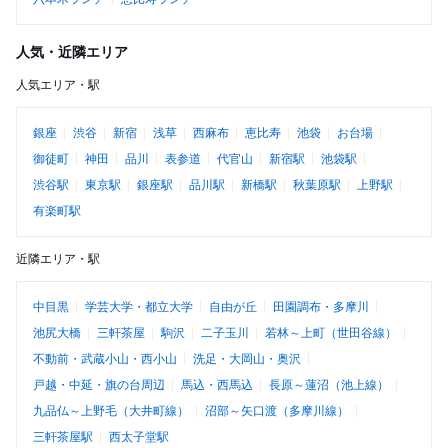
人気・近隣エリア
人気エリア・駅
銀座
渋谷
新宿
浅草
西麻布
恵比寿
池袋
お台場
御徒町
神田
品川
表参道
代官山
新宿駅
池袋駅
渋谷駅
東京駅
銀座駅
品川駅
新橋駅
秋葉原駅
上野駅
有楽町駅
近隣エリア・駅
中目黒
学芸大学・都立大学
自由が丘
田園調布・多摩川
池尻大橋
三軒茶屋
駒沢
二子玉川
若林～上町（世田谷線）
不動前・武蔵小山・西小山
洗足・大岡山・奥沢
戸越・中延・旗の台周辺
馬込・西馬込
長原～蓮沼（池上線）
九品仏～上野毛（大井町線）
沼部～矢口渡（多摩川線）
三軒茶屋駅
西太子堂駅