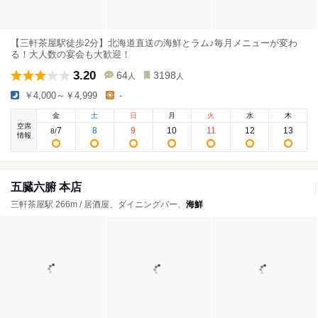
【三軒茶屋駅徒歩2分】北海道直送の海鮮とラム♪毎月メニューが変わ
る！大人数の宴会も大歓迎！
3.20
64
3198
人
人
￥4,000～￥4,999
-
金
土
日
月
火
水
木
空席
7
8
9
10
11
12
13
8
/
情報
五臓六腑 本店
三軒茶屋駅 266m / 居酒屋、ダイニングバー、
海鮮