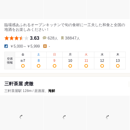
臨場感あふれるオープンキッチンで旬の食材に一工夫した和食と全国の
地酒をお楽しみください！
3.63
628
38847
人
人
￥5,000～￥5,999
-
金
土
日
月
火
水
木
空席
7
8
9
10
11
12
13
8
/
情報
三軒茶屋 虎徹
三軒茶屋駅 128m / 居酒屋、
海鮮