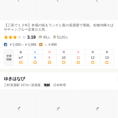
【三茶で１３年】本場の味をランチと夜の居酒屋で堪能。名物沖縄そば
やチャンプルー定食が人気
3.19
85
5120
人
人
￥3,000～￥3,999
～￥999
金
土
日
月
火
水
木
空席
7
8
9
10
11
12
13
8
/
情報
ゆきはなび
三軒茶屋駅 167m / 居酒屋、
海鮮
、日本料理