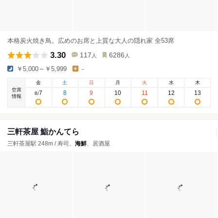
本格炭火焼き鳥。広めのお席と上質な大人の隠れ家 全53席
3.30
117
6286
人
人
￥5,000～￥5,999
-
金
土
日
月
火
水
木
空席
7
8
9
10
11
12
13
8
/
情報
三軒茶屋 鮨かんてら
三軒茶屋駅 248m / 寿司、
海鮮
、居酒屋