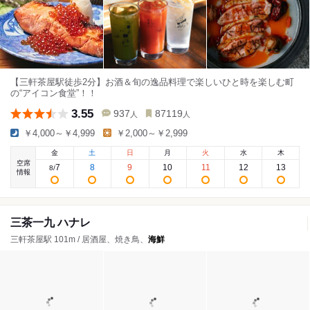
【三軒茶屋駅徒歩2分】お酒＆旬の逸品料理で楽しいひと時を楽しむ町
の“アイコン食堂”！！
3.55
937
87119
人
人
￥4,000～￥4,999
￥2,000～￥2,999
金
土
日
月
火
水
木
空席
7
8
9
10
11
12
13
8
/
情報
三茶一九 ハナレ
三軒茶屋駅 101m / 居酒屋、焼き鳥、
海鮮