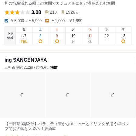
和の情緒溢れる癒しの空間でカジュアルに旬と酒を楽しむ空間
3.08
21
1926
人
人
￥5,000～￥5,999
￥1,000～￥1,999
金
土
日
月
火
水
木
空席
7
8
9
10
11
12
13
8
/
情報
ing SANGENJAYA
三軒茶屋駅 212m / 居酒屋、
海鮮
【三軒茶屋駅3分】バラエティ豊かなメニューとドリンクが揃う◎ポッ
プでお洒落な大衆ネオ居酒屋