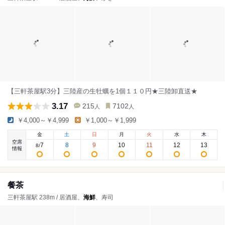
【三軒茶屋駅3分】三陸産の生牡蠣を1個１１０円★三陸卸直送★
3.17
215
7102
人
人
￥4,000～￥4,999
￥1,000～￥1,999
金
土
日
月
火
水
木
空席
7
8
9
10
11
12
13
8
/
情報
餐茶
三軒茶屋駅 238m / 居酒屋、
海鮮
、寿司