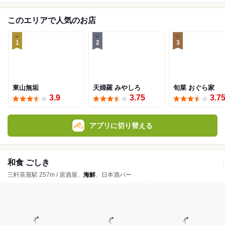
このエリアで人気のお店
1
2
3
東山無垢
天婦羅 みやしろ
旬菜 おぐら家
3.9
3.75
3.7
アプリに切り替える
和食 ごしき
三軒茶屋駅 257m / 居酒屋、
海鮮
、日本酒バー