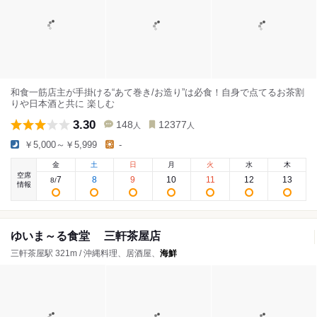
和食一筋店主が手掛ける“あて巻き/お造り”は必食！自身で点てるお茶割
りや日本酒と共に 楽しむ
3.30
148
12377
人
人
￥5,000～￥5,999
-
金
土
日
月
火
水
木
空席
7
8
9
10
11
12
13
8
/
情報
ゆいま～る食堂 三軒茶屋店
三軒茶屋駅 321m / 沖縄料理、居酒屋、
海鮮