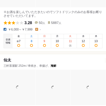
※お酒を楽しんでいただきたいのでソフトドリンクのみのお客様お断り
させていただいてます。
3.28
50
5887
人
人
￥6,000～￥7,999
-
金
土
日
月
火
水
木
空席
7
8
9
10
11
12
13
8
/
情報
仙太
三軒茶屋駅 252m / 串焼き、串揚げ、
海鮮