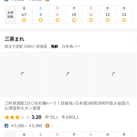
金
土
日
月
火
水
木
空席
7
8
9
10
11
12
13
8
/
情報
三茶まれ
西太子堂駅 208m / 居酒屋、
海鮮
、日本酒バー
三軒茶屋駅1分◎生牡蠣×ハラミ鉄板焼♪日本酒1時間1800円飲み放題の
お洒落和モダン酒場
3.20
91
6901
人
人
￥5,000～￥5,999
-
金
土
日
月
火
水
木