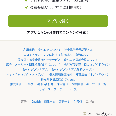
予約も簡単。空席をスムーズに検索
会員登録なし。すぐに利用開始
アプリで開く
アプリなら1ヶ月無料でランキング検索！
利用規約
食べログについて
携帯電話番号認証とは
口コミ・ランキングに対する取り組み
点数について
飲食店・飲食企業様向けサービス
食べログ店舗会員について
広告（メーカー・団体様等向け）について
機能改善要望
口コミガイドライン
食べログプレミアム
食べログプレミアム無料クーポン
ネット予約（リクエスト予約）
個人情報保護方針
外部送信（オプトアウト）
特定商取引法に基づく表記
推奨環境
ヘルプ・お問い合わせ
採用情報
企業情報
キーワード一覧
サイトマップ
チェーン一覧
言語：
English
简体中文
繁體中文
한국어
日本語
ページの先頭へ