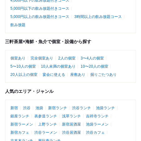
4,000円以下の飲み放題付きコース
5,000円以下の飲み放題付きコース
5,000円以上の飲み放題付きコース
3時間以上の飲み放題コース
飲み放題
三軒茶屋×海鮮・魚介で個室・設備から探す
個室あり
完全個室あり
2人の個室
3〜4人の個室
5〜10人の個室
10人未満の個室あり
10〜20人の個室
20人以上の個室
宴会に使える
座敷あり
掘りごたつあり
人気のエリア・ジャンル
新宿
渋谷
池袋
新宿ランチ
渋谷ランチ
池袋ランチ
銀座ランチ
表参道ランチ
浅草ランチ
吉祥寺ランチ
新宿ラーメン
上野ランチ
新宿居酒屋
池袋ラーメン
新宿カフェ
渋谷ラーメン
渋谷居酒屋
渋谷カフェ
六本木ランチ
恵比寿ランチ