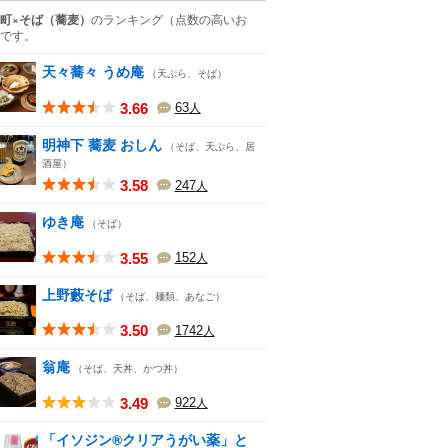
町×そば（蕎麦）
のランキング
（点数の高いお
です。
天々蕎々 うめ庵
（天ぷら、そば）
3.66
63
人
明神下 蕎麦 おしん
（そば、天ぷら、居
酒屋）
3.58
247
人
ゆき庵
（そば）
3.55
152
人
上野藪そば
（そば、麺類、あなご）
3.50
1742
人
翁庵
（そば、天丼、かつ丼）
3.49
922
人
「イソジン®クリアうがい薬」と