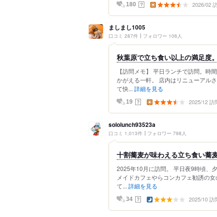
2026/02
？
180
ましまし1005
口コミ 287件
フォロワー 106人
秋葉原で立ち食い以上の満足度
【訪問メモ】 平日ランチで訪問。時
かがえる一軒。 店内はリニューアル
て快...
詳細を見る
2025/12 訪
？
19
sololunch93523a
口コミ 1,013件
フォロワー 798人
十割蕎麦が味わえる立ち食い蕎
2025年10月に訪問。 平日夜9時
メイドカフェやらコンカフェ勧誘の女
て...
詳細を見る
2025/10 訪
？
34