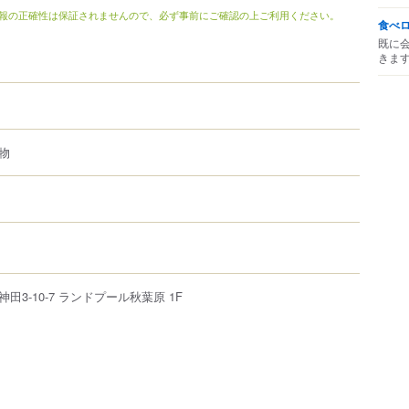
報の正確性は保証されませんので、必ず事前にご確認の上ご利用ください。
食べ
既に
きま
物
神田
3-10-7
ランドプール秋葉原 1F