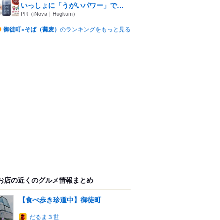
いっしょに「うがいパワー」で
一...
PR（iNova｜Hugkum）
御徒町×そば（蕎麦）
のランキングをもっと見る
お店の近くのグルメ情報まとめ
【食べ歩き珍道中】御徒町
だるま３世