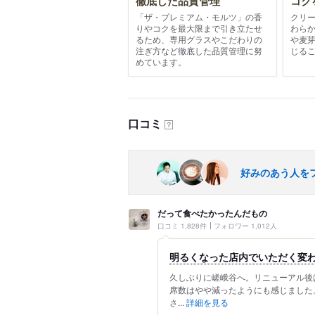
徹底した品質管理
コク
「ザ・プレミアム・モルツ」の香
クリ
りやコクを最大限まで引き立たせ
わら
るため、専用グラスやこだわりの
や麦
注ぎ方など徹底した品質管理に努
じる
めています。
口コミ
？
好みのあう人を
だって食べたかったんだもの
口コミ 1,828件
フォロワー 1,012人
明るくなった店内でいただく変
久しぶりに嵯峨谷へ。リニューアル後
席数はやや減ったようにも感じました。
さ...
詳細を見る