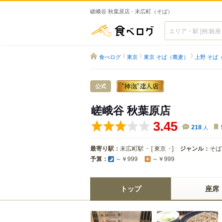
嵯峨谷 秋葉原店 - 末広町（そば）
食べログ
食べログ
東京
東京 そば（蕎麦）
上野 そば
公式
嵯峨谷 秋葉原店
3.45
218
人
最寄り駅：
末広町駅
[
東京
]
ジャンル：
そば
予算：
～￥999
～￥999
トップ
座席