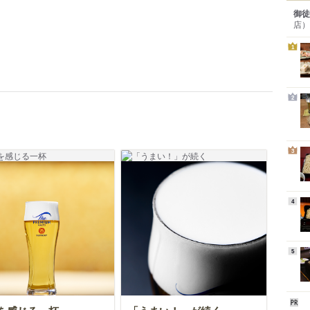
御徒
店）
1
2
3
4
5