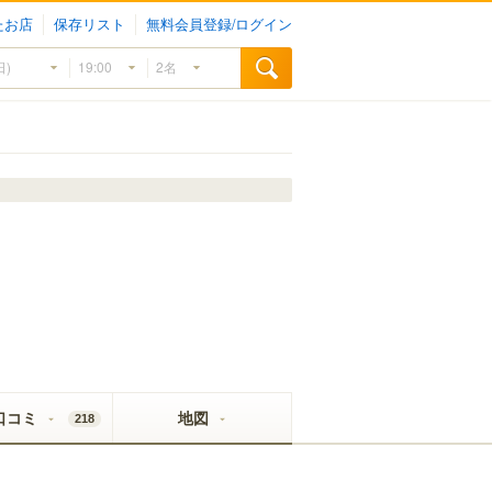
たお店
保存リスト
無料会員登録/ログイン
口コミ
地図
218