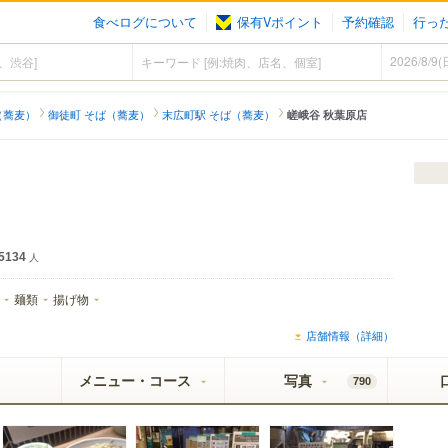
食べログについて
保有Vポイント
予約確認
行っ
（蕎麦）
御徒町 そば（蕎麦）
末広町駅 そば（蕎麦）
嵯峨谷 秋葉原店
5134
人
麺類
揚げ物
店舗情報（詳細）
メニュー・コース
写真
790