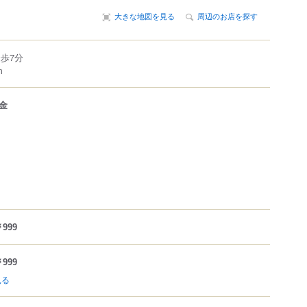
大きな地図を見る
周辺のお店を探す
歩7分
m
金
999
999
見る