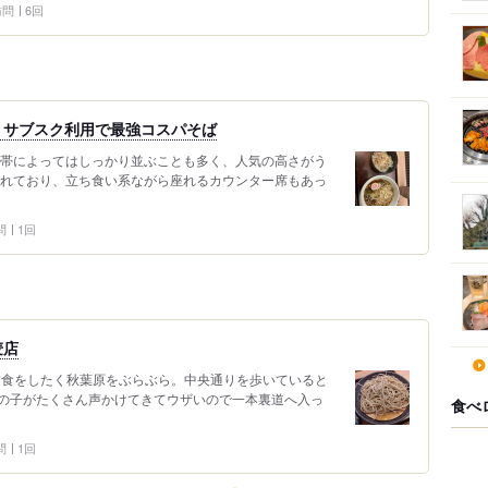
 訪問
6回
。サブスク利用で最強コスパそば
間帯によってはしっかり並ぶことも多く、人気の高さがう
されており、立ち食い系ながら座れるカウンター席もあっ
問
1回
麦店
頃、夕食をしたく秋葉原をぶらぶら。中央通りを歩いていると
の子がたくさん声かけてきてウザいので一本裏道へ入っ
食べ
問
1回