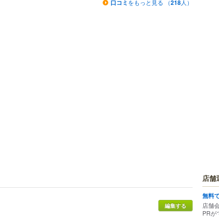
口コミ
をもっと見る （
218
人）
店舗
無料
店舗
編集する
PRが