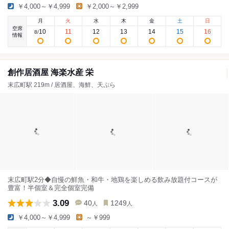
￥4,000～￥4,999
￥2,000～￥2,999
月
火
水
木
金
土
日
空席
10
11
12
13
14
15
16
8
/
情報
創作居酒屋 海楽水産 栄
末広町駅 219m / 居酒屋、海鮮、天ぷら
末広町駅2分◆自慢の鮮魚・和牛・地鶏を楽しめる飲み放題付コースが
豊富！半個室＆完全個室完備
3.09
40
1249
人
人
￥4,000～￥4,999
～￥999