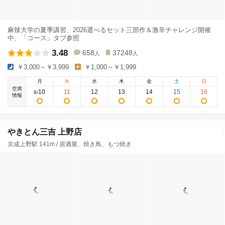
麻辣大学の夏季講習、2026選べるセット三部作＆激辛チャレンジ開催
中、「コース」タブ参照
3.48
658
37248
人
人
￥3,000～￥3,999
￥1,000～￥1,999
月
火
水
木
金
土
日
空席
10
11
12
13
14
15
16
8
/
情報
やきとん三吉 上野店
京成上野駅 141m / 居酒屋、焼き鳥、もつ焼き