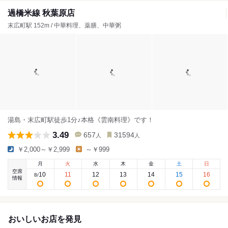
過橋米線 秋葉原店
末広町駅 152m / 中華料理、薬膳、中華粥
湯島・末広町駅徒歩1分♪本格《雲南料理》です！
3.49
657
31594
人
人
￥2,000～￥2,999
～￥999
月
火
水
木
金
土
日
空席
10
11
12
13
14
15
16
8
/
情報
おいしいお店を発見