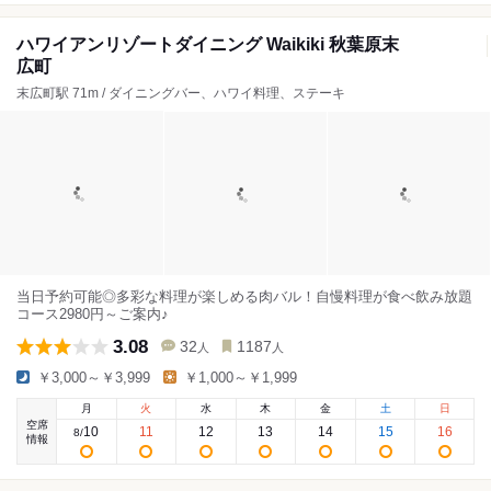
ハワイアンリゾートダイニング Waikiki 秋葉原末
広町
末広町駅 71m / ダイニングバー、ハワイ料理、ステーキ
当日予約可能◎多彩な料理が楽しめる肉バル！自慢料理が食べ飲み放題
コース2980円～ご案内♪
3.08
32
1187
人
人
￥3,000～￥3,999
￥1,000～￥1,999
月
火
水
木
金
土
日
空席
10
11
12
13
14
15
16
8
/
情報