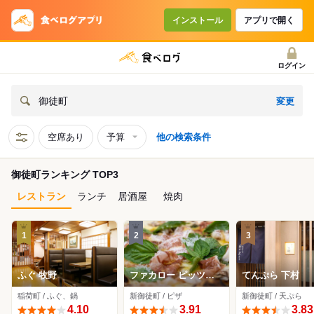
インストール
アプリで開く
ログイン
変更
御徒町
空席あり
予算
他の検索条件
御徒町ランキング TOP3
レストラン
ランチ
居酒屋
焼肉
1
2
3
ふぐ 牧野
ファカロー ピッツァ
てんぷら 下村
ギャラリー
稲荷町 / ふぐ、鍋
新御徒町 / ピザ
新御徒町 / 天ぷら
4.10
3.91
3.83