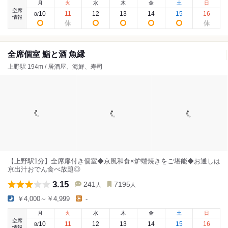
月
火
水
木
金
土
日
空席
10
11
12
13
14
15
16
8
/
情報
全席個室 鮨と酒 魚縁
上野駅 194m / 居酒屋、海鮮、寿司
【上野駅1分】全席扉付き個室◆京風和食×炉端焼きをご堪能◆お通しは
京出汁おでん食べ放題◎
3.15
241
7195
人
人
￥4,000～￥4,999
-
月
火
水
木
金
土
日
空席
10
11
12
13
14
15
16
8
/
情報