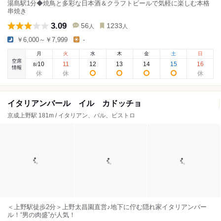
湯島駅1分◆焼鳥と多彩な日本酒＆クラフトビールで気軽に楽しむ本格
串焼き
3.09
56
1233
人
人
￥6,000～￥7,999
-
月
火
水
木
金
土
日
空席
10
11
12
13
14
15
16
8
/
情報
イタリアンバール イル カドッチョ
京成上野駅 181m / イタリアン、バル、ビストロ
＜上野駅徒歩2分＞上野太昌園直営♪地下に佇む隠れ家イタリアンバー
ル！“男の肉盛”が人気！