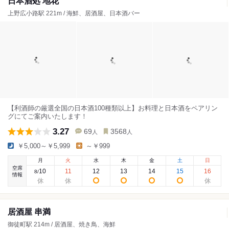
日本酒処 地花
上野広小路駅 221m / 海鮮、居酒屋、日本酒バー
【利酒師の厳選全国の日本酒100種類以上】お料理と日本酒をペアリン
グにてご案内いたします！
3.27
69
3568
人
人
￥5,000～￥5,999
～￥999
月
火
水
木
金
土
日
空席
10
11
12
13
14
15
16
8
/
情報
居酒屋 串満
御徒町駅 214m / 居酒屋、焼き鳥、海鮮