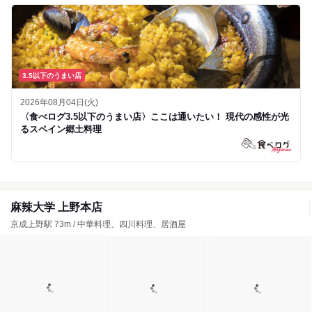
3.5以下のうまい店
2026年08月04日(火)
〈食べログ3.5以下のうまい店〉ここは通いたい！ 現代の感性が光
るスペイン郷土料理
麻辣大学 上野本店
京成上野駅 73m / 中華料理、四川料理、居酒屋