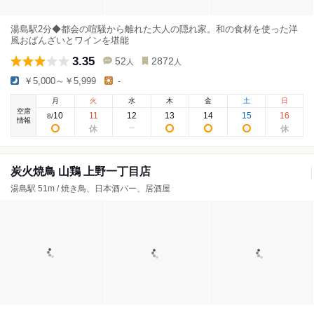
湯島駅2分◆都会の喧騒から離れた大人の隠れ家。和の食材を使った洋
風おばんざいとワインを堪能
3.35
52
2872
人
人
￥5,000～￥5,999
-
月
火
水
木
金
土
日
空席
10
11
12
13
14
15
16
8
/
情報
炭火焼鳥 山鶏 上野一丁目店
湯島駅 51m / 焼き鳥、日本酒バー、居酒屋