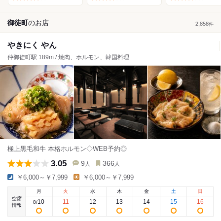
御徒町
の
お店
2,858
件
やきにく やん
仲御徒町駅 189m / 焼肉、ホルモン、韓国料理
極上黒毛和牛 本格ホルモン◇WEB予約◎
3.05
9
366
人
人
￥6,000～￥7,999
￥6,000～￥7,999
月
火
水
木
金
土
日
空席
10
11
12
13
14
15
16
8
/
情報