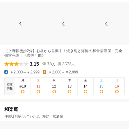
【上野駅徒歩2分】お昼から営業中！焼き鳥と海鮮の和食居酒屋！完全
個室完備！《喫煙可能》
3.15
78
3573
人
人
￥2,000～￥2,999
￥2,000～￥2,999
月
火
水
木
金
土
日
空席
10
11
12
13
14
15
16
8
/
情報
和楽庵
仲御徒町駅 68m / そば、海鮮、居酒屋