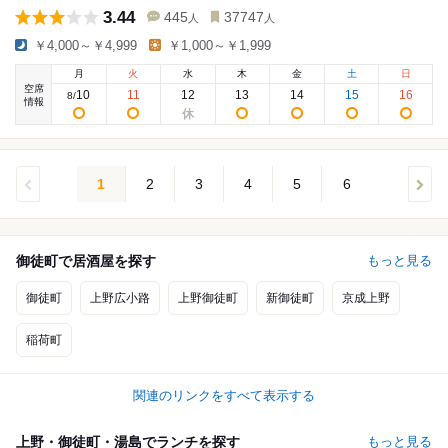
3.44
445
37747
人
人
￥4,000～￥4,999
￥1,000～￥1,999
月
火
水
木
金
土
日
空席
10
11
12
13
14
15
16
8
/
情報
1
2
3
4
5
6
御徒町で居酒屋を探す
もっと見る
御徒町
上野広小路
上野御徒町
新御徒町
京成上野
稲荷町
関連のリンクをすべて表示する
上野・御徒町・湯島でランチを探す
もっと見る