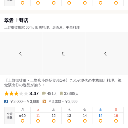
翠雲 上野店
上野御徒町駅 66m / 四川料理、居酒屋、中華料理
【上野御徒町・上野広小路駅徒歩1分】これぞ現代の本格四川料理。視
覚演出◎の逸品が揃う！
3.47
491
32889
人
人
￥3,000～￥3,999
￥3,000～￥3,999
月
火
水
木
金
土
日
空席
10
11
12
13
14
15
16
8
/
情報