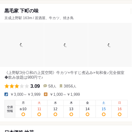
黒毛家 下町の味
京成上野駅 163m / 居酒屋、牛カツ、焼き鳥
《上野駅3分◎和の上質空間》牛カツ×牛すじ煮込み×旬和食♪完全個室
◆飲み放題は980円で♪
3.09
58
3856
人
人
￥3,000～￥3,999
￥1,000～￥1,999
月
火
水
木
金
土
日
空席
10
11
12
13
14
15
16
8
/
情報