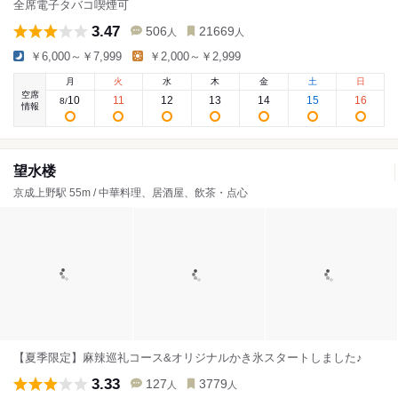
全席電子タバコ喫煙可
3.47
506
21669
人
人
￥6,000～￥7,999
￥2,000～￥2,999
月
火
水
木
金
土
日
空席
10
11
12
13
14
15
16
8
/
情報
望水楼
京成上野駅 55m / 中華料理、居酒屋、飲茶・点心
【夏季限定】麻辣巡礼コース&オリジナルかき氷スタートしました♪
3.33
127
3779
人
人