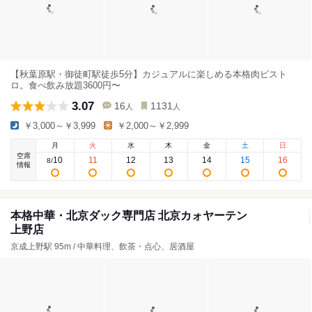
【秋葉原駅・御徒町駅徒歩5分】カジュアルに楽しめる本格肉ビスト
ロ。食べ飲み放題3600円〜
3.07
16
1131
人
人
￥3,000～￥3,999
￥2,000～￥2,999
月
火
水
木
金
土
日
空席
10
11
12
13
14
15
16
8
/
情報
本格中華・北京ダック専門店 北京カォヤーテン
上野店
京成上野駅 95m / 中華料理、飲茶・点心、居酒屋