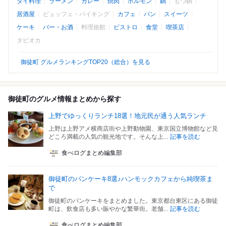
タイ料理
ラーメン
カレー
焼肉
ホルモン
鍋
もつ鍋
居酒屋
ビュッフェ・バイキング
カフェ
パン
スイーツ
ケーキ
バー・お酒
料理旅館
ビストロ
食堂
喫茶店
タピオカ
御徒町 グルメランキングTOP20（総合）を見る
御徒町のグルメ情報まとめから探す
上野でゆっくりランチ18選！地元民が通う人気ランチ
上野は上野アメ横商店街や上野動物園、東京国立博物館など見
どころ満載の人気の観光地です。そんな上...
記事を読む
食べログまとめ編集部
御徒町のパンケーキ8選♪ハンモックカフェから純喫茶ま
で
御徒町のパンケーキをまとめました。東京都台東区にある御徒
町は、飲食店も多い賑やかな繁華街。老舗...
記事を読む
食べログまとめ編集部