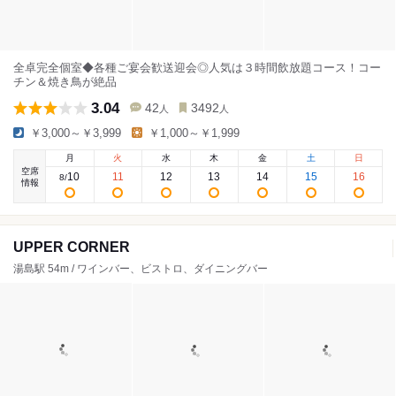
全卓完全個室◆各種ご宴会歓送迎会◎人気は３時間飲放題コース！コー
チン＆焼き鳥が絶品
3.04
42
3492
人
人
￥3,000～￥3,999
￥1,000～￥1,999
月
火
水
木
金
土
日
空席
10
11
12
13
14
15
16
8
/
情報
UPPER CORNER
湯島駅 54m / ワインバー、ビストロ、ダイニングバー