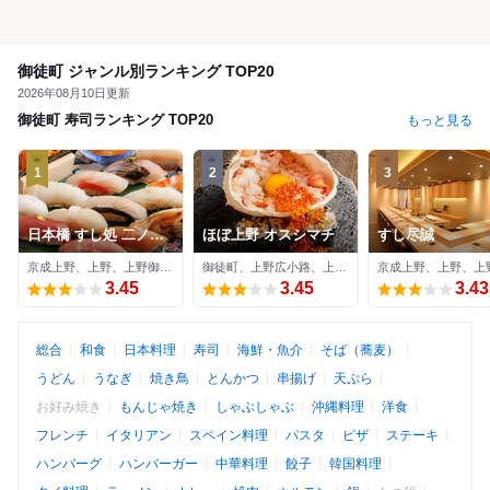
御徒町 ジャンル別ランキング TOP20
2026年08月10日更新
御徒町 寿司ランキング TOP20
もっと見る
1
2
3
日本橋 すし処 二ノ宮
ほぼ上野 オスシマチ
すし尽誠
上野店
京成上野、上野、上野御徒町 / 寿司
御徒町、上野広小路、上野御徒町 / 寿司
3.45
3.45
3.43
総合
和食
日本料理
寿司
海鮮・魚介
そば（蕎麦）
うどん
うなぎ
焼き鳥
とんかつ
串揚げ
天ぷら
お好み焼き
もんじゃ焼き
しゃぶしゃぶ
沖縄料理
洋食
フレンチ
イタリアン
スペイン料理
パスタ
ピザ
ステーキ
ハンバーグ
ハンバーガー
中華料理
餃子
韓国料理