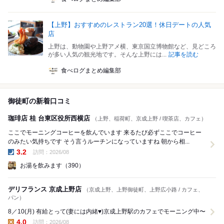
【上野】おすすめのレストラン20選！休日デートの人気
店
上野は、動物園や上野アメ横、東京国立博物館など、見どころ
が多い人気の観光地です。そんな上野には...
記事を読む
食べログまとめ編集部
御徒町の新着口コミ
珈琲店 桂 台東区役所西横店
（上野、稲荷町、京成上野 / 喫茶店、カフェ）
ここでモーニングコーヒーを飲んでいます 来るたび必ずここでコーヒー
のみたい気持ちです そう言うルーチンになっていますね 朝から相...
3.2
訪問：2026/08
夜の点数:
お湯を飲みます（390）
デリフランス 京成上野店
（京成上野、上野御徒町、上野広小路 / カフェ、
パン）
8／10(月) 有給とって(妻には内緒♥)京成上野駅のカフェでモーニング中〜
4.0
訪問：2026/08