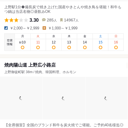
上野駅1分◆備長炭で焼き上げた国産やきとんや焼き鳥を堪能！和牛も
つ鍋は当店名物◎昼飲みOK
3.30
285
14967
人
人
￥2,000～￥2,999
￥1,000～￥1,999
月
火
水
木
金
土
日
空席
10
11
12
13
14
15
16
8
/
情報
焼肉陽山道 上野広小路店
上野御徒町駅 38m / 焼肉、韓国料理、ホルモン
【全席個室】全国のブランド和牛を炭火焼でご堪能。ご予約40名様迄◎