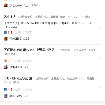
昼の点数:
ひこねかずたか（2744）
スタミナ
（上野御徒町、上野広小路、御徒町 / 焼肉、ホルモン、もつ鍋）
【スタミナ】 050-5594-1362 東京都台東区上野4-2-5 鈴木ビル 1F・2F
https://tabe...
3.1
訪問：2026/08
夜の点数:
@ACE69（305）
下町焼きそば 銀ちゃん 上野広小路店
（上野御徒町、上野広小路、御徒町
/ 焼きそば）
3.0
訪問：2026/08
昼の点数:
TON-CLU（22）
下町バル ながおか屋
（上野御徒町、上野広小路、京成上野 / バル、居酒屋、
スペイン料理）
4.5
訪問：2026/08
夜の点数:
umi.m260（0）