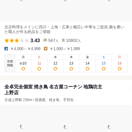
北京料理をメインに四川・上海・広東と幅広い中華をご提供,腕を磨い
た職人が作る絶品をご堪能
3.43
567
10802
人
人
￥4,000～￥4,999
￥1,000～￥1,999
月
火
水
木
金
土
日
空席
10
11
12
13
14
15
16
8
/
情報
全卓完全個室 焼き鳥 名古屋コーチン 地鶏坊主
上野店
京成上野駅 236m / 居酒屋、焼き鳥、手羽先