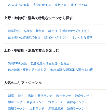
20人以上の個室
宴会に使える
座敷あり
掘りごたつあり
上野・御徒町・湯島で特別なシーンから探す
歓送迎会
忘年会・新年会
誕生日・記念日のサプライズ
落ち着いた雰囲気のお店
隠れ家レストラン
オシャレな空間
上野・御徒町・湯島で宴会を楽しむ
貸切OKのお店
飲み放題も個室も選べるお店
飲み放題も座敷も選べるお店
飲み放題も貸切OKも選べるお店
人気のエリア・ジャンル
新宿
渋谷
池袋
新宿ランチ
渋谷ランチ
池袋ランチ
銀座ランチ
表参道ランチ
浅草ランチ
吉祥寺ランチ
新宿ラーメン
上野ランチ
新宿居酒屋
池袋ラーメン