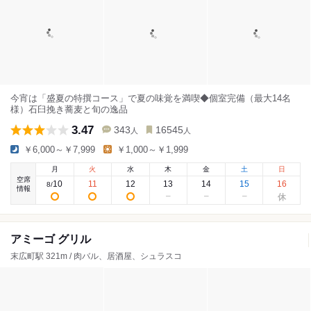
今宵は「盛夏の特撰コース」で夏の味覚を満喫◆個室完備（最大14名
様）石臼挽き蕎麦と旬の逸品
3.47
343
16545
人
人
￥6,000～￥7,999
￥1,000～￥1,999
月
火
水
木
金
土
日
空席
10
11
12
13
14
15
16
8
/
情報
アミーゴ グリル
末広町駅 321m / 肉バル、居酒屋、シュラスコ