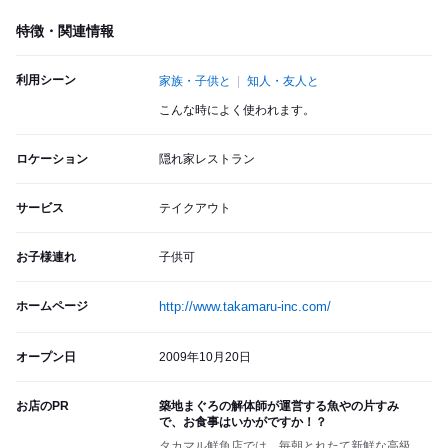
特徴・関連情報
利用シーン
家族・子供と
知人・友人と
こんな時によく使われます。
ロケーション
隠れ家レストラン
サービス
テイクアウト
お子様連れ
子供可
ホームページ
http://www.takamaru-inc.com/
オープン日
2009年10月20日
お店のPR
築地まぐろの解体師が運営する魚やの片すみ
で、お食事はいかがですか！？
タカマル鮮魚店では、毎朝とれたて新鮮な高級