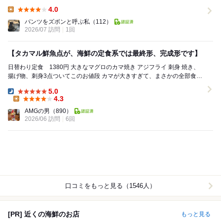
いると、 当店の数人の並びを流し見し...
4.0
Lunch:
パンツをズボンと呼ぶ私
（112）
2026/07 訪問
1回
【タカマル鮮魚点が、海鮮の定食系では最終形、完成形です】
日替わり定食 1380円 大きなマグロのカマ焼き アジフライ 刺身 焼き、
揚げ物、刺身3点ついてこのお値段 カマが大きすぎて、まさかの全部食べ
きれず これは...
5.0
Dinner:
4.3
Lunch:
AMGの男
（890）
2026/06 訪問
6回
口コミをもっと見る（1546人）
[PR] 近くの海鮮のお店
もっと見る