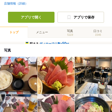
店舗情報（詳細）
アプリで開く
アプリで保存
写真
口コミ
トップ
メニュー
5119
1546
50
貯まる
ディナーで人数×
pt
写真