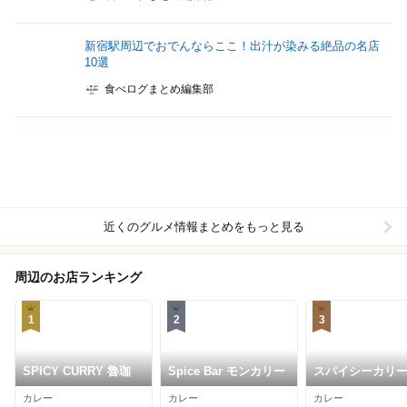
新宿駅周辺でおでんならここ！出汁が染みる絶品の名店
10選
食べログまとめ編集部
近くのグルメ情報まとめをもっと見る
周辺のお店ランキング
1
2
3
SPICY CURRY 魯珈
Spice Bar モンカリー
スパイシーカリ
ス半月
カレー
カレー
カレー