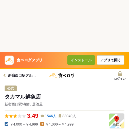
インストール
アプリで開く
新宿西口駅グルメへ
ログイン
公式
タカマル鮮魚店
新宿西口駅/海鮮､ 居酒屋
3.49
1546
人
83040
人
￥4,000～￥4,999
￥1,000～￥1,999