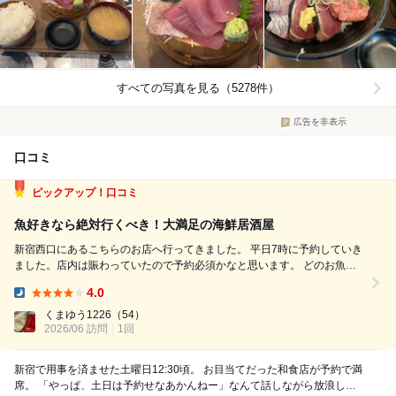
すべての写真を見る（5278件）
広告を非表示
口コミ
ピックアップ！口コミ
魚好きなら絶対行くべき！大満足の海鮮居酒屋
新宿西口にあるこちらのお店へ行ってきました。 平日7時に予約していき
ました。店内は賑わっていたので予約必須かなと思います。 どのお魚も
とにかく新鮮で美味しく、お刺身は身が厚くて食べ応え抜群！ 魚の旨み
4.0
をしっかり感じられて、一品一品の満足度がとても高かったです！！ 新
Dinner:
宿でここまで美味しい海...
くまゆう1226
（54）
2026/06 訪問
1回
新宿で用事を済ませた土曜日12:30頃。 お目当てだった和食店が予約で満
席。 「やっぱ、土日は予約せなあかんねー」なんて話しながら放浪して