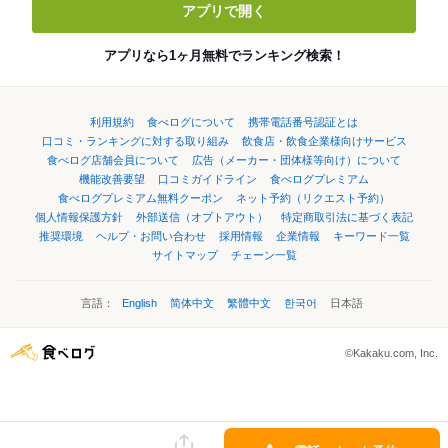
アプリで開く
アプリなら1ヶ月無料でランキング検索！
利用規約
食べログについて
携帯電話番号認証とは
口コミ・ランキングに対する取り組み
飲食店・飲食企業様向けサービス
食べログ店舗会員について
広告（メーカー・団体様等向け）について
機能改善要望
口コミガイドライン
食べログプレミアム
食べログプレミアム無料クーポン
ネット予約（リクエスト予約）
個人情報保護方針
外部送信（オプトアウト）
特定商取引法に基づく表記
推奨環境
ヘルプ・お問い合わせ
採用情報
企業情報
キーワード一覧
サイトマップ
チェーン一覧
言語：
English
简体中文
繁體中文
한국어
日本語
©Kakaku.com, Inc.