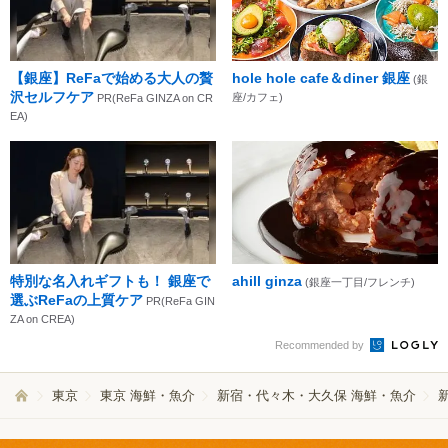
【銀座】ReFaで始める大人の贅
hole hole cafe＆diner 銀座
(銀
沢セルフケア
座/カフェ)
PR(ReFa GINZA on CR
EA)
特別な名入れギフトも！ 銀座で
ahill ginza
(銀座一丁目/フレンチ)
選ぶReFaの上質ケア
PR(ReFa GIN
ZA on CREA)
Recommended by
東京
東京 海鮮・魚介
新宿・代々木・大久保 海鮮・魚介