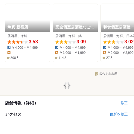
魚真 新宿店
完全個室居酒屋なごみ
和食個室居酒屋 
新宿西口店
新宿西口店
居酒屋、海鮮
居酒屋、海鮮、鍋
居酒屋、海鮮、日本
3.53
3.09
3.02
￥4,000～￥4,999
￥4,000～￥4,999
￥4,000～￥4,999
Dinner:
Dinner:
Dinner:
-
￥1,000～￥1,999
￥2,000～￥2,999
Lunch:
Lunch:
Lunch:
800人
114人
27人
広告を非表示
店舗情報（詳細）
修正
アクセス
住所を修正