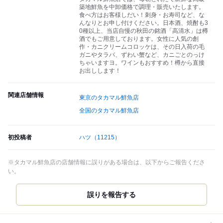
築地鮮魚を中卸価格で調理・販売いたします。
食べ方はお客様しだい！刺身・お寿司など、な
んなりとお申し付けください。日本酒、焼酎も3
0種以上、当店自慢の秋田の銘酒「高清水」は樽
酒でもご用意しております。女性に人気の創
作・カニクリームコロッケは、その日入荷の毛
ガニやタラバ、ずわい蟹など、カニごとのっけ
ちゃいますヨ。ワインもおすすめ！樽から直接
お出しします！
関連店舗情報
東京のタカマル鮮魚店
全国のタカマル鮮魚店
初投稿者
ハツ
（11215）
※タカマル鮮魚店の店舗情報に誤りがある場合は、以下からご報告くださ
い。
誤りを報告する