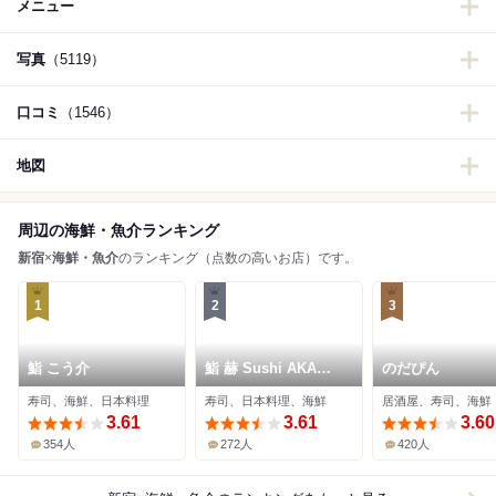
メニュー
写真
（5119）
口コミ
（1546）
地図
周辺の海鮮・魚介ランキング
新宿
×
海鮮・魚介
のランキング（点数の高いお店）です。
1
2
3
鮨 こう介
鮨 赫 Sushi AKA
のだぴん
Tokyo
寿司、海鮮、日本料理
寿司、日本料理、海鮮
居酒屋、寿司、海鮮
3.61
3.61
3.60
354人
272人
420人