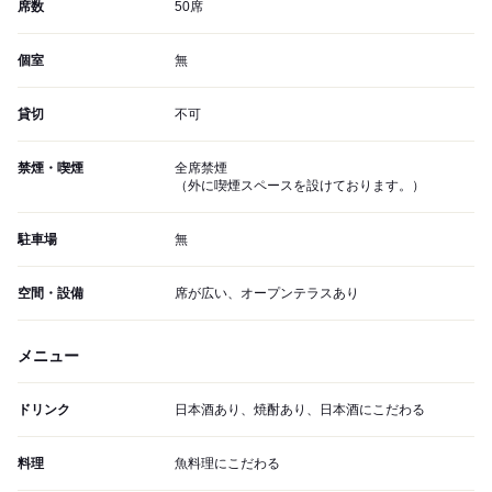
席数
50席
個室
無
貸切
不可
禁煙・喫煙
全席禁煙
（外に喫煙スペースを設けております。）
駐車場
無
空間・設備
席が広い、オープンテラスあり
メニュー
ドリンク
日本酒あり、焼酎あり、日本酒にこだわる
料理
魚料理にこだわる