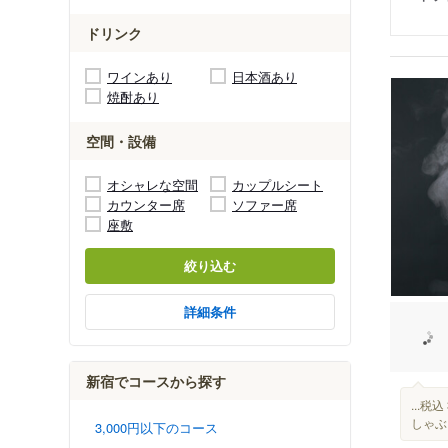
ドリンク
ワインあり
日本酒あり
焼酎あり
空間・設備
オシャレな空間
カップルシート
カウンター席
ソファー席
座敷
絞り込む
詳細条件
新宿でコースから探す
...税
しゃぶ
3,000円以下のコース