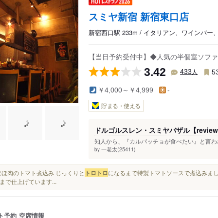
スミヤ新宿 新宿東口店
新宿西口駅 233m / イタリアン、ワインバー
【当日予約受付中】◆人気の半個室ソファ席
3.42
人
433
5
￥4,000～￥4,999
-
貯まる・使える
ドルゴルスレン・スミヤバザル【review#
知人から、『カルパッチョが食べたい』と言われ
一老太(25411)
by
■牛ほほ肉のトマト煮込み じっくりと
トロ
トロ
になるまで特製トマトソースで煮込みました
まで仕上げています...
ト予約
空席情報