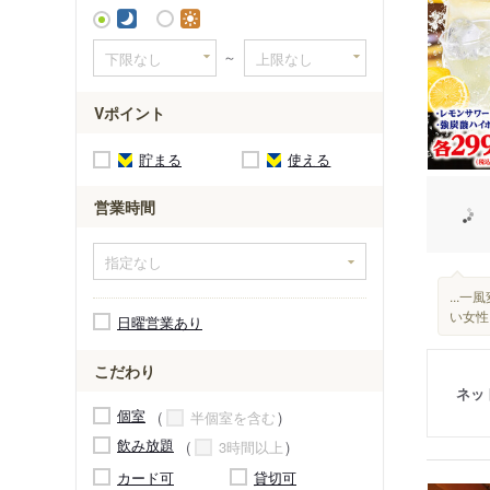
西武新宿
～
Vポイント
貯まる
使える
営業時間
...
い女性
日曜営業あり
こだわり
ネッ
個室
半個室を含む
飲み放題
3時間以上
カード可
貸切可