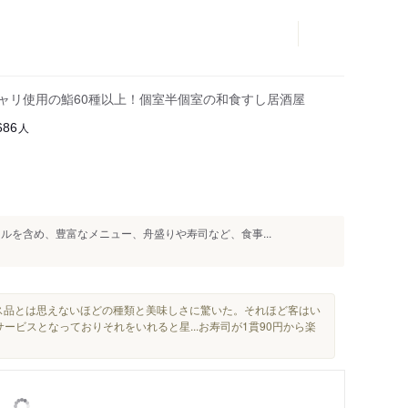
シャリ使用の鮨60種以上！個室半個室の和食すし居酒屋
人
686
ルを含め、豊富なメニュー、舟盛りや寿司など、食事...
ス品とは思えないほどの種類と美味しさに驚いた。それほど客はい
ービスとなっておりそれをいれると星...お寿司が1貫90円から楽