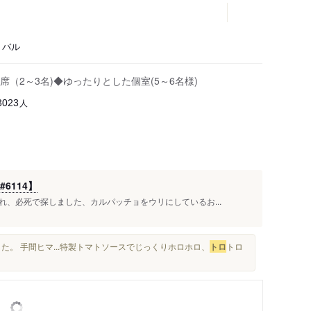
、バル
（2～3名)◆ゆったりとした個室(5～6名様)
人
3023
6114】
、必死で探しました、カルパッチョをウリにしているお...
。 手間ヒマ...特製トマトソースでじっくりホロホロ、
トロ
トロ