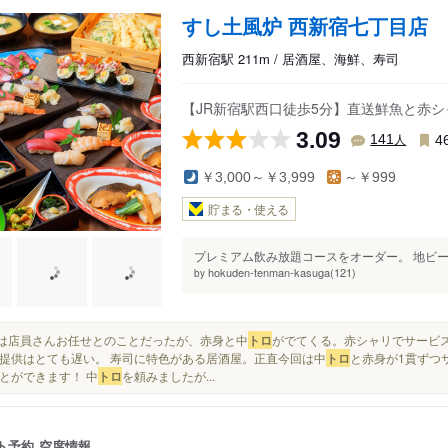
すし土風炉 西新宿七丁目店
西新宿駅 211m / 居酒屋、海鮮、寿司
【JR新宿駅西口徒歩5分】直送鮮魚と赤
3.09
人
141
4
￥3,000～￥3,999
～￥999
貯まる・使える
プレミアム飲み放題コースをオーダー。 地ビー
hokuden-tenman-kasuga(121)
by
種類は店員さんお任せとのことだったが、赤身と中
トロ
がでてくる。赤シャリでサービ
提供はとても遅い。 寿司に特色がある居酒屋。正直今回は中
トロ
と赤身が1貫ずつサ
とができます！ 中
トロ
を頼みましたが...
ト予約
空席情報