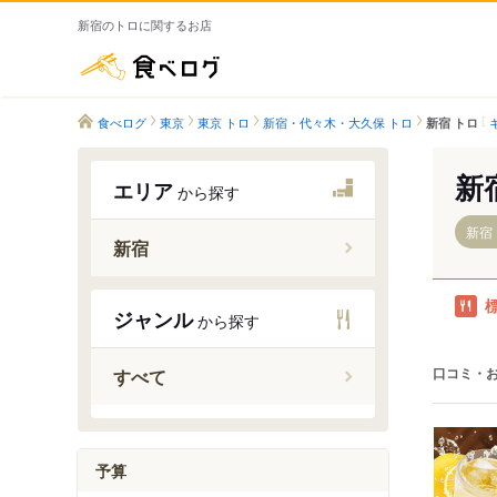
新宿のトロに関するお店
食べログ
食べログ
東京
東京 トロ
新宿・代々木・大久保 トロ
新宿 トロ
新
エリア
から探す
新宿
新宿
新宿駅
ジャンル
から探す
新宿三丁
西新宿駅
口コミ・
すべて
新宿西口
東新宿駅
都庁前駅
予算
西新宿五