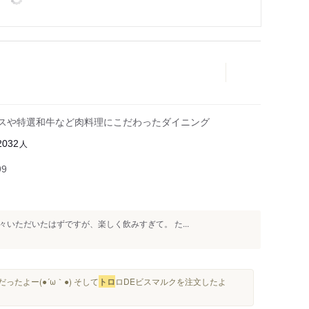
ースや特選和牛など肉料理にこだわったダイニング
人
2032
99
いただいたはずですが、楽しく飲みすぎて。 た...
たよー(●´ω｀●) そして
トロ
ロDEビスマルクを注文したよ