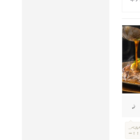
...
ー！！