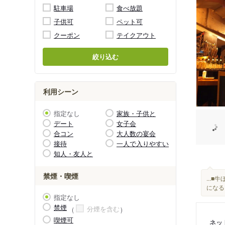
駐車場
食べ放題
子供可
ペット可
クーポン
テイクアウト
絞り込む
利用シーン
指定なし
家族・子供と
デート
女子会
合コン
大人数の宴会
接待
一人で入りやすい
知人・友人と
禁煙・喫煙
...
になる
指定なし
禁煙
分煙を含む
喫煙可
ネッ