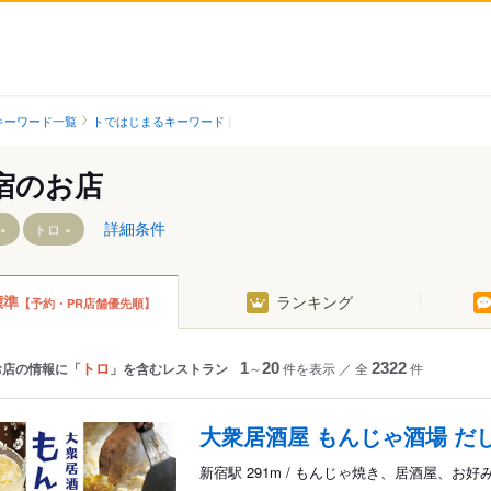
キーワード一覧
トではじまるキーワード
宿のお店
詳細条件
トロ
標準
ランキング
【予約・PR店舗優先順】
目駅
トロ
お店の情報に「
」を含むレストラン
1
～
20
件を表示
／
全
2322
件
駅
大衆居酒屋 もんじゃ酒場 だ
新宿駅 291m / もんじゃ焼き、居酒屋、お好
丁目駅