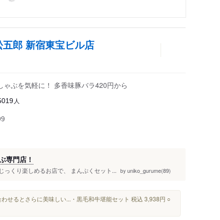
松五郎 新宿東宝ビル店
ゃぶを気軽に！ 多香味豚バラ420円から
人
5019
99
ぶ専門店！
じっくり楽しめるお店で、 まんぷくセット...
uniko_gurume(89)
by
わせるとさらに美味しい...・黒毛和牛堪能セット 税込 3,938円 ○