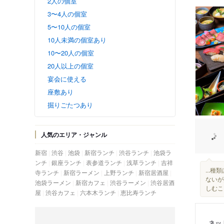
2人の個室
3〜4人の個室
5〜10人の個室
10人未満の個室あり
10〜20人の個室
20人以上の個室
宴会に使える
座敷あり
掘りごたつあり
人気のエリア・ジャンル
新宿
渋谷
池袋
新宿ランチ
渋谷ランチ
池袋ラ
ンチ
銀座ランチ
表参道ランチ
浅草ランチ
吉祥
...
寺ランチ
新宿ラーメン
上野ランチ
新宿居酒屋
ないが
池袋ラーメン
新宿カフェ
渋谷ラーメン
渋谷居酒
しむこ
屋
渋谷カフェ
六本木ランチ
恵比寿ランチ
ネッ