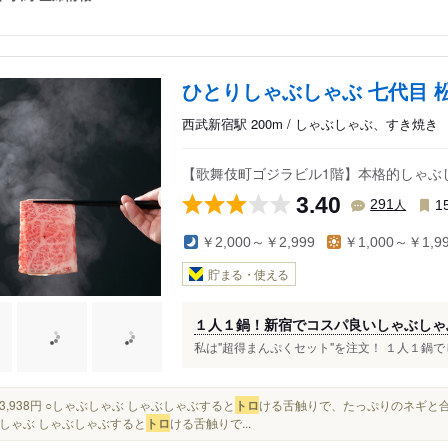
ひとりしゃぶしゃぶ 七代目 
西武新宿駅 200m / しゃぶしゃぶ、すき焼き
【歌舞伎町ゴジラビル1階】本格的しゃぶし
3.40
人
291
1
￥2,000～￥2,999
￥1,000～￥1,9
貯まる・使える
１人１鍋！新宿でコスパ良いしゃぶしゃ
私は"超得まんぷくセット"を注文！ １人１鍋で
込 3,938円 ○しゃぶしゃぶ しゃぶしゃぶすると
トロ
ける舌触りで、たっぷりのネギと合
しゃぶ しゃぶしゃぶすると
トロ
ける舌触りで...