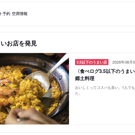
ト予約
空席情報
しいお店を発見
2026年08月0
3.5以下のうまい店
〈食べログ3.5以下のうま
郷土料理
おいしくってコスパも良い。1人で
た。