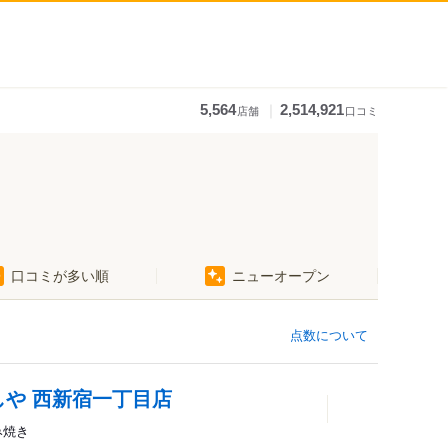
｜
5,564
2,514,921
店舗
口コミ
口コミが多い順
ニューオープン
点数について
しや 西新宿一丁目店
み焼き