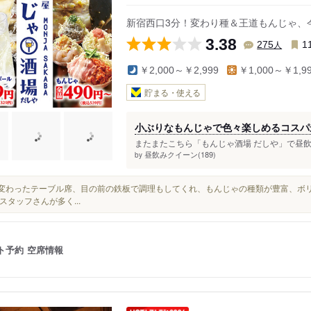
駅
新宿西口3分！変わり種＆王道もんじゃ、
3.38
人
275
1
￥2,000～￥2,999
￥1,000～￥1,9
貯まる・使える
小ぶりなもんじゃで色々楽しめるコスパ
またまたこちら「もんじゃ酒場 だしや」で昼飲
昼飲みクイーン(189)
by
一風変わったテーブル席、目の前の鉄板で調理もしてくれ、もんじゃの種類が豊富、ボ
スタッフさんが多く...
ト予約
空席情報