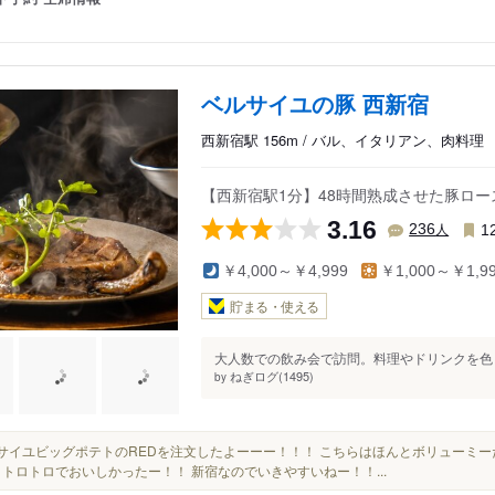
ベルサイユの豚 西新宿
西新宿駅 156m / バル、イタリアン、肉料理
【西新宿駅1分】48時間熟成させた豚ロ
3.16
人
236
1
￥4,000～￥4,999
￥1,000～￥1,9
貯まる・使える
大人数での飲み会で訪問。料理やドリンクを色々
ねぎログ(1495)
by
ベルサイユビッグポテトのREDを注文したよーーー！！！ こちらはほんとボリューミーだっ
 トロトロでおいしかったー！！ 新宿なのでいきやすいねー！！...