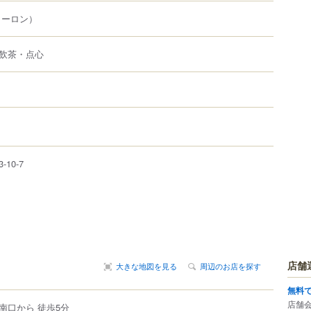
クーロン）
飲茶・点心
3-10-7
店舗
大きな地図を見る
周辺のお店を探す
無料
店舗
南口から 徒歩5分