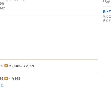
PRが
2分
47m
食べ
既に
きま
99
￥2,000～￥2,999
99
～￥999
見る