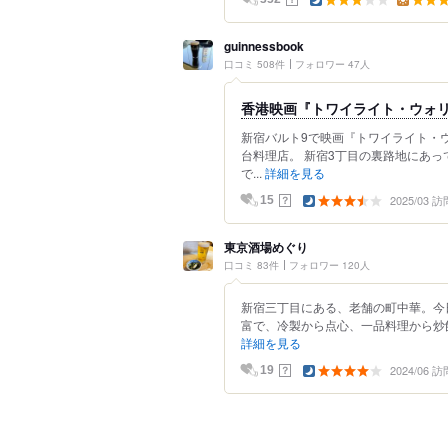
guinnessbook
口コミ 508件
フォロワー 47人
香港映画『トワイライト・ウォ
新宿バルト9で映画『トワイライト・
台料理店。 新宿3丁目の裏路地にあっ
で...
詳細を見る
2025/03 訪
？
15
東京酒場めぐり
口コミ 83件
フォロワー 120人
新宿三丁目にある、老舗の町中華。今
富で、冷製から点心、一品料理から炒飯
詳細を見る
2024/06 訪
？
19