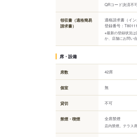
QRコード決済不
適格請求書（イン
領収書（適格簡易
登録番号：T801110
請求書）
※最新の登録状況
か、店舗にお問い
席・設備
42席
席数
無
個室
不可
貸切
全席禁煙
禁煙・喫煙
店内禁煙。テラス