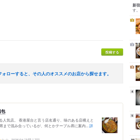
新宿
す。
1
2
投稿する
3
フォローすると、その人のオススメのお店から探せます。
4
籠包
5
る人気店。 香港屋台と言う店名通り、味のある店構えと
ス席まで混み合っているが、何とかテーブル席に案内...
詳
2026/04 訪問
7回