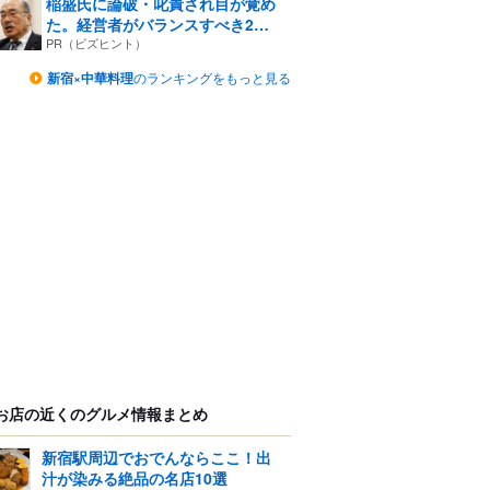
稲盛氏に論破・叱責され目が覚め
た。経営者がバランスすべき2
つ...
PR（ビズヒント）
新宿×中華料理
のランキングをもっと見る
お店の近くのグルメ情報まとめ
新宿駅周辺でおでんならここ！出
汁が染みる絶品の名店10選