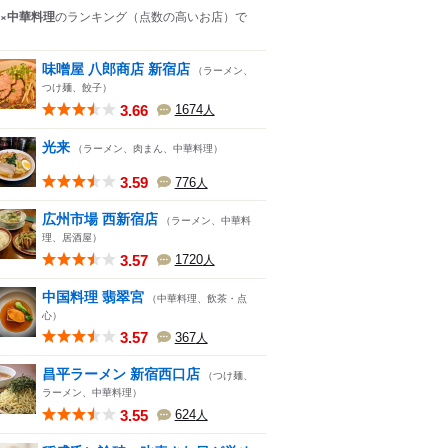
×中華料理
のランキング
（点数の高いお店）
で
味噌屋 八郎商店 新宿店
（ラーメン、
つけ麺、餃子）
3.66
1674
人
光来
（ラーメン、肉まん、中華料理）
3.59
776
人
広州市場 西新宿店
（ラーメン、中華料
理、居酒屋）
3.57
1720
人
中国料理 翡翠宮
（中華料理、飲茶・点
心）
3.57
367
人
昌平ラーメン 新宿西口店
（つけ麺、
ラーメン、中華料理）
3.55
624
人