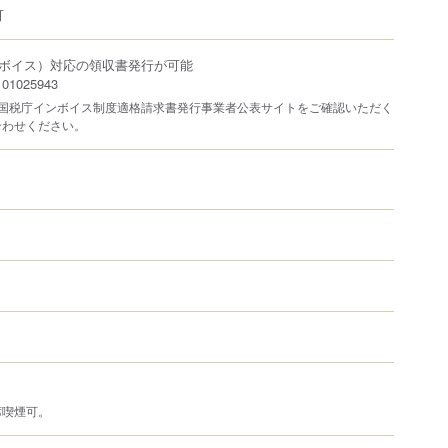
可
ボイス）対応の領収書発行が可能
1025943
は国税庁インボイス制度適格請求書発行事業者公表サイトをご確認いただく
合わせください。
席喫煙可。