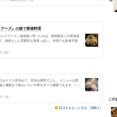
リアーズ』の後で香港料理
ウォリアーズ』鑑賞後に寄ったのは、映画館近くの香港屋
て、雑然とした雰囲気も香港っぽい。 外席でも飲食可能
問
2回
日もテラス席含めて、店内は満席でした。 メニューは豊
と麺類まで味わいたい中華をすべて網羅できます。✨ ...
問
1回
この
口コミ
をもっと見る （
292
人）