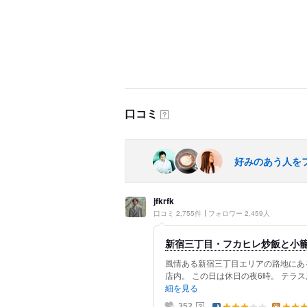
口コミ
？
好みのあう人を
jfkrfk
口コミ 2,755件
フォロワー 2,459人
新宿三丁目・フカヒレ炒飯と小
風情ある新宿三丁目エリアの路地にあ
店内。 この日は休日の夜6時。 テラ
細を見る
？
352