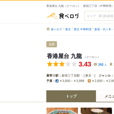
香港屋台 九龍（クーロン） - 新宿三丁目（中華料理）
食べログ
食べログ
東京
東京 中華料理
新宿・代々木・
公式
香港屋台 九龍
（クーロン）
3.43
292
人
最寄り駅：
新宿三丁目駅
[
東京
]
ジャンル：
予算：
￥3,000～￥3,999
￥2,000～￥2,9
トップ
メニ