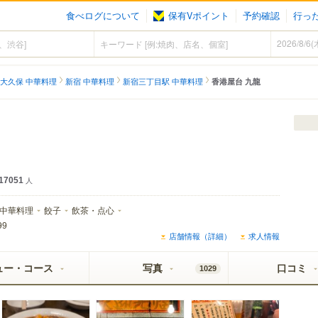
食べログについて
保有Vポイント
予約確認
行っ
大久保 中華料理
新宿 中華料理
新宿三丁目駅 中華料理
香港屋台 九龍
17051
人
中華料理
餃子
飲茶・点心
99
店舗情報（詳細）
求人情報
ュー・コース
写真
口コミ
1029