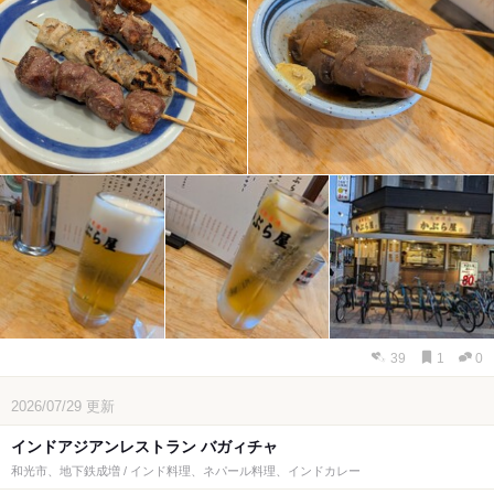
39
1
0
2026/07/29
更新
インドアジアンレストラン バガィチャ
和光市、地下鉄成増 / インド料理、ネパール料理、インドカレー