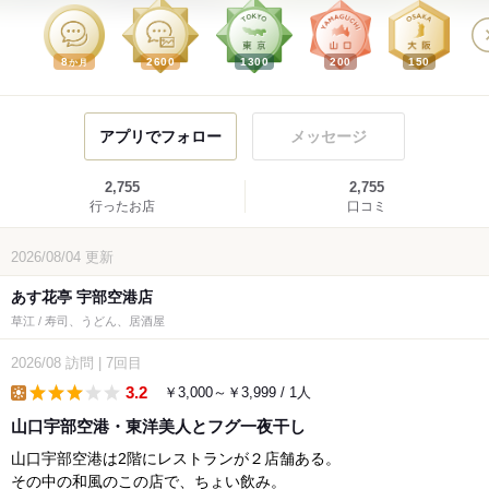
8
2600
1300
200
150
か月
アプリでフォロー
メッセージ
2,755
2,755
行ったお店
口コミ
2026/08/04
更新
あす花亭 宇部空港店
草江 / 寿司、うどん、居酒屋
2026/08
訪問
|
7回目
3.2
￥3,000～￥3,999 / 1人
lunch
山口宇部空港・東洋美人とフグ一夜干し
山口宇部空港は2階にレストランが２店舗ある。
その中の和風のこの店で、ちょい飲み。