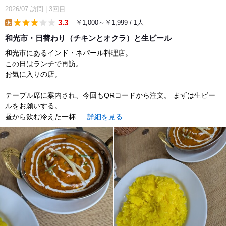
2026/07
訪問
|
3回目
3.3
￥1,000～￥1,999 / 1人
lunch
和光市・日替わり（チキンとオクラ）と生ビール
和光市にあるインド・ネパール料理店。
この日はランチで再訪。
お気に入りの店。
テーブル席に案内され、今回もQRコードから注文。 まずは生ビー
ルをお願いする。
昼から飲む冷えた一杯...
詳細を見る