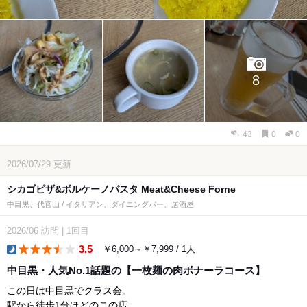
8
43
0
0
2026/07/29
更新
シカゴピザ&ボルケーノパスタ Meat&Cheese Forne
中目黒、代官山 / イタリアン、ダイニングバー、居酒屋
2026/06
訪問
|
1回目
3.5
￥6,000～￥7,999 / 1人
dinner
中目黒・人気No.1話題の【一枚麺の肉ボナーラコース】
この日は中目黒でクラス会。
駅から徒歩1分ほどのこの店。