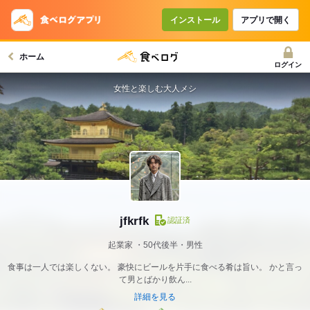
インストール
アプリで開く
ホーム
ログイン
女性と楽しむ大人メシ
jfkrfk
認証済
起業家
50代後半・男性
食事は一人では楽しくない。 豪快にビールを片手に食べる肴は旨い。 かと言っ
て男とばかり飲ん...
詳細を見る