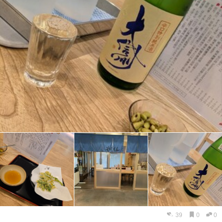
39
0
0