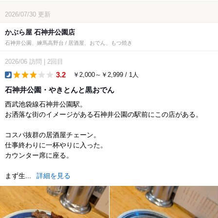
2026/07/30
更新
かぶら屋 石神井公園店
石神井公園、練馬高野台 / 居酒屋、おでん、もつ焼き
2026/06
訪問
|
2回目
3.2
￥2,000～￥2,999 / 1人
dinner
石神井公園・やきとんと黒おでん
西武池袋線石神井公園駅。
お洒落な街のイメージがある石神井公園の駅前にこの店がある。
コスパ抜群の居酒屋チェーン。
仕事終わりに一杯やりに入った。
カウンター席に座る。
まず生...
詳細を見る