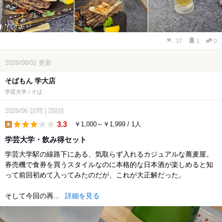
37
1
0
2026/08/01
更新
そばもん 学大店
学芸大学 / そば
2026/06
訪問
|
2回目
3.3
￥1,000～￥1,999 / 1人
lunch
学芸大学・飲み得セット
学芸大学駅の線路下にある、気取らず入れるカジュアルな蕎麦屋。
券売機で食券を買うスタイルなのに本格的な日本酒が楽しめると知
って前回初めて入ってみたのだが、これが大正解だった。
そして今回の再...
詳細を見る