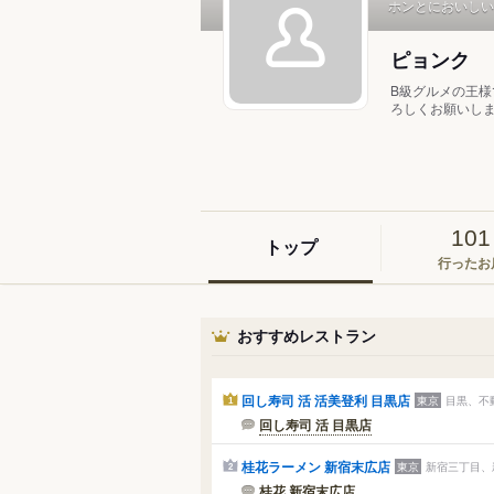
ホンとにおいしい
ピョンク
B級グルメの王様
ろしくお願いし
101
トップ
行ったお
おすすめレストラン
回し寿司 活 活美登利 目黒店
東京
目黒、不
1
回し寿司 活 目黒店
桂花ラーメン 新宿末広店
東京
新宿三丁目、
2
桂花 新宿末広店