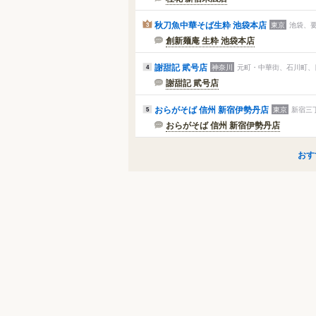
秋刀魚中華そば生粋 池袋本店
東京
池袋、要
3
創新麺庵 生粋 池袋本店
謝甜記 貮号店
神奈川
元町・中華街、石川町、
4
謝甜記 貮号店
おらがそば 信州 新宿伊勢丹店
東京
新宿三
5
おらがそば 信州 新宿伊勢丹店
おす