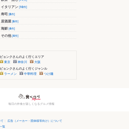
イタリアン
[
10
件]
寿司
[
8
件]
居酒屋
[
6
件]
海鮮
[
4
件]
その他
[
4
件]
ピョンクさんのよく行くエリア
東京
神奈川
大阪
ピョンクさんのよく行くジャンル
ラーメン
中華料理
つけ麺
毎日の外食が楽しくなるグルメ情報
いて
|
広告（メーカー・団体様等向け）について
一覧