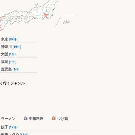
東京
[
82
件]
神奈川
[
16
件]
大阪
[
1
件]
福岡
[
1
件]
鹿児島
[
1
件]
く行くジャンル
ラーメン
中華料理
つけ麺
餃子
[
12
件]
飲茶・点心
[
11
件]