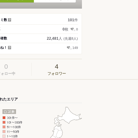
件
コミ数
101
？
枚
真
0
0
人
問者数
22,481
(先週8人)
いね！
149
？
0
4
フォロー中
フォロワー
れたエリア