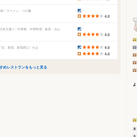
町 / ラーメン、つけ麺
4.0
日本大通り / 中華粥、中華料理、飲茶・点心
4.0
4.0
丁目、新宿、新宿西口 / そば
4.0
すめレストランをもっと見る
よ