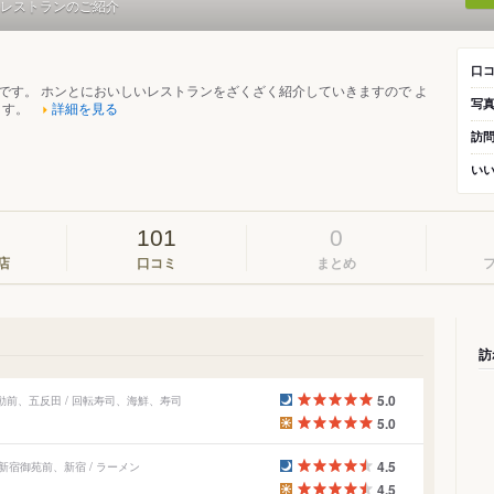
レストランのご紹介
口
です。 ホンとにおいしいレストランをざくざく紹介していきますので よ
写
ます。
詳細を見る
訪
い
101
0
店
口コミ
まとめ
訪
5.0
動前、五反田 / 回転寿司、海鮮、寿司
5.0
4.5
新宿御苑前、新宿 / ラーメン
4.5