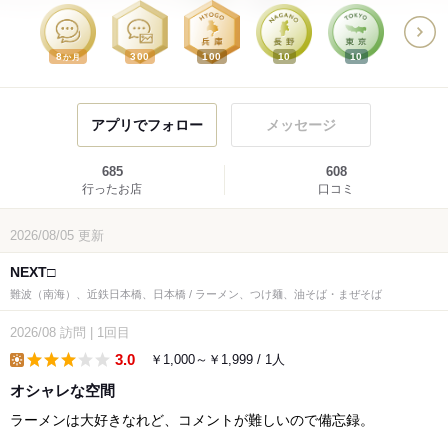
8
300
100
10
10
か月
アプリでフォロー
メッセージ
685
608
行ったお店
口コミ
2026/08/05
更新
NEXT□
難波（南海）、近鉄日本橋、日本橋 / ラーメン、つけ麺、油そば・まぜそば
2026/08
訪問
|
1回目
3.0
￥1,000～￥1,999 / 1人
lunch
オシャレな空間
ラーメンは大好きなれど、コメントが難しいので備忘録。