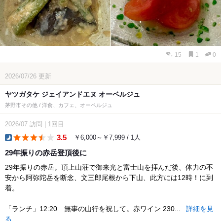
15
1
0
2026/07/26
更新
ヤツガタケ ジェイアンドエヌ オーベルジュ
茅野市その他 / 洋食、カフェ、オーベルジュ
2026/07
訪問
|
1回目
3.5
￥6,000～￥7,999 / 1人
dinner
29年振りの赤岳登頂後に
29年振りの赤岳。頂上山荘で御来光と富士山を拝んだ後、体力の不
安から阿弥陀岳を断念、文三郎尾根から下山、此方には12時！に到
着。
「ランチ」12:20 無事の山行を祝して。赤ワイン 230...
詳細を見
る