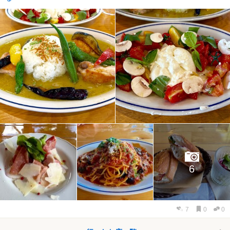
6
7
0
0