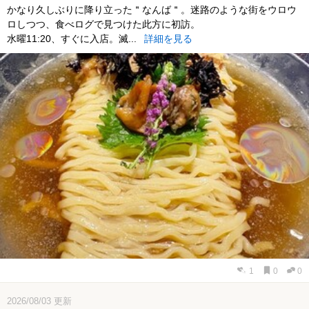
かなり久しぶりに降り立った＂なんば＂。迷路のような街をウロウ
ロしつつ、食べログで見つけた此方に初訪。
水曜11:20、すぐに入店。滅...
詳細を見る
1
0
0
2026/08/03
更新