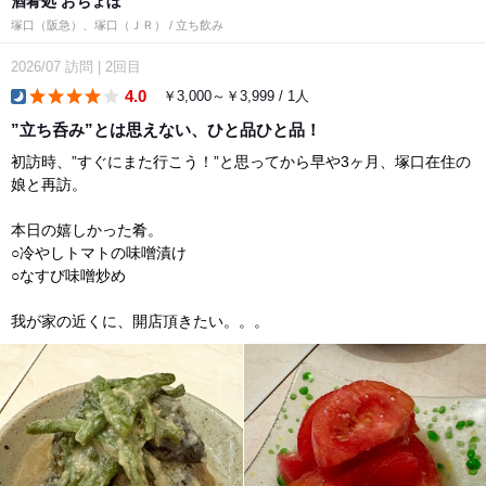
酒肴処 おちょぼ
塚口（阪急）、塚口（ＪＲ） / 立ち飲み
2026/07
訪問
|
2回目
4.0
￥3,000～￥3,999 / 1人
dinner
”立ち呑み”とは思えない、ひと品ひと品！
初訪時、”すぐにまた行こう！”と思ってから早や3ヶ月、塚口在住の
娘と再訪。
本日の嬉しかった肴。
○冷やしトマトの味噌漬け
○なすび味噌炒め
我が家の近くに、開店頂きたい。。。