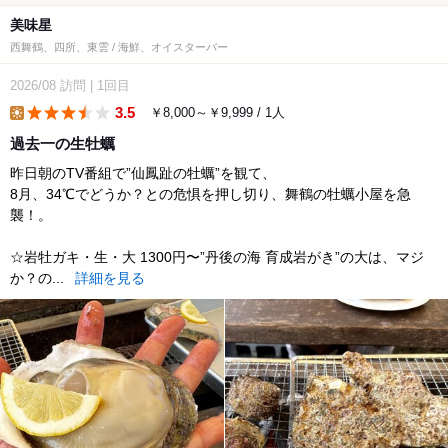
美味星
西舞鶴、四所、東雲 / 海鮮、オイスターバー
2026/08
訪問
|
1回目
3.5
￥8,000～￥9,999 / 1人
lunch
過去一の生牡蠣
昨日朝のTV番組で”仙鳳趾の牡蠣”を観て、
8月、34℃でどうか？との危惧を押し切り、舞鶴の牡蠣小屋を急
襲！。
☆岩牡ガキ・生・大 1300円〜”丹後の海 育成岩がき”の大は、マジ
か？の...
詳細を見る