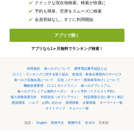
クイックな現在地検索。検索が快適に
予約も簡単。空席をスムーズに検索
会員登録なし。すぐに利用開始
アプリで開く
アプリなら1ヶ月無料でランキング検索！
利用規約
食べログについて
携帯電話番号認証とは
口コミ・ランキングに対する取り組み
飲食店・飲食企業様向けサービス
食べログ店舗会員について
広告（メーカー・団体様等向け）について
機能改善要望
口コミガイドライン
食べログプレミアム
食べログプレミアム無料クーポン
ネット予約（リクエスト予約）
個人情報保護方針
外部送信（オプトアウト）
特定商取引法に基づく表記
推奨環境
ヘルプ・お問い合わせ
採用情報
企業情報
キーワード一覧
サイトマップ
チェーン一覧
言語：
English
简体中文
繁體中文
한국어
日本語