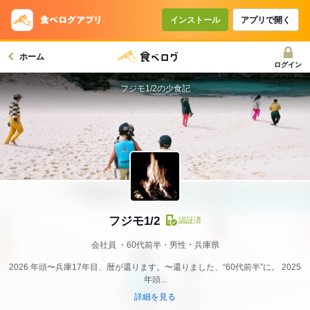
インストール
アプリで開く
ホーム
ログイン
フジモ1/2の少食記
フジモ1/2
認証済
会社員
60代前半・男性・兵庫県
2026 年頭〜兵庫17年目、暦が還ります。〜還りました、“60代前半”に。 2025
年頭...
詳細を見る