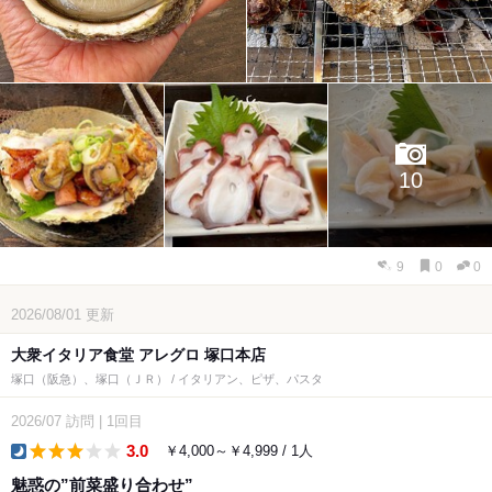
10
9
0
0
2026/08/01
更新
大衆イタリア食堂 アレグロ 塚口本店
塚口（阪急）、塚口（ＪＲ） / イタリアン、ピザ、パスタ
2026/07
訪問
|
1回目
3.0
￥4,000～￥4,999 / 1人
dinner
魅惑の”前菜盛り合わせ”