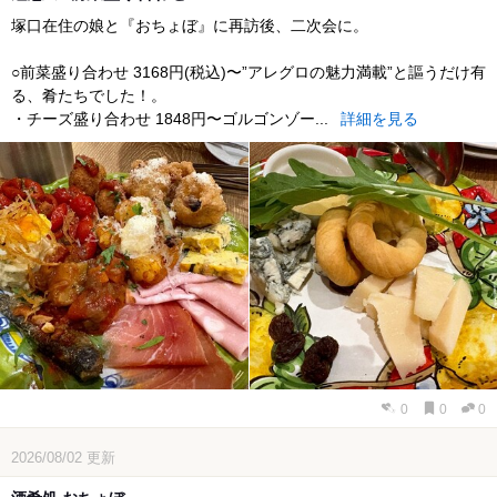
塚口在住の娘と『おちょぼ』に再訪後、二次会に。
○前菜盛り合わせ 3168円(税込)〜”アレグロの魅力満載”と謳うだけ有
る、肴たちでした！。
・チーズ盛り合わせ 1848円〜ゴルゴンゾー...
詳細を見る
0
0
0
2026/08/02
更新