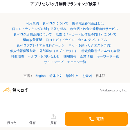
アプリなら1ヶ月無料でランキング検索！
利用規約
食べログについて
携帯電話番号認証とは
口コミ・ランキングに対する取り組み
飲食店・飲食企業様向けサービス
食べログ店舗会員について
広告（メーカー・団体様等向け）について
機能改善要望
口コミガイドライン
食べログプレミアム
食べログプレミアム無料クーポン
ネット予約（リクエスト予約）
個人情報保護方針
外部送信（オプトアウト）
特定商取引法に基づく表記
推奨環境
ヘルプ・お問い合わせ
採用情報
企業情報
キーワード一覧
サイトマップ
チェーン一覧
言語：
English
简体中文
繁體中文
한국어
日本語
©Kakaku.com, Inc.
電話
行った
保存
共有