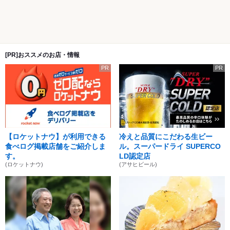
[PR]おススメのお店・情報
PR
PR
【ロケットナウ】が利用できる
冷えと品質にこだわる生ビー
食べログ掲載店舗をご紹介しま
ル。スーパードライ SUPERCO
す。
LD認定店
(ロケットナウ)
(アサヒビール)