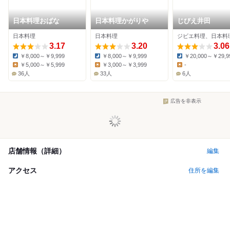
日本料理おばな
日本料理かがりや
じびえ井田
日本料理
日本料理
3.17
3.20
3.06
￥8,000～￥9,999
￥8,000～￥9,999
￥20,000～￥29,9
Dinner:
Dinner:
Dinner:
￥5,000～￥5,999
￥3,000～￥3,999
-
Lunch:
Lunch:
Lunch:
36人
33人
6人
広告を非表示
店舗情報（詳細）
編集
アクセス
住所を編集