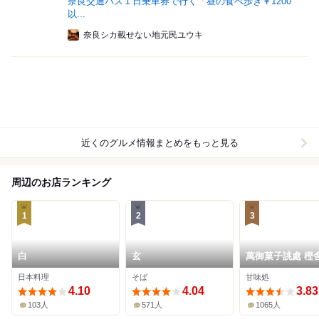
奈良交通バス１日乗車券で行く「昼の食べ歩き￥1200
以...
奈良シカ載せない地元民ユウキ
近くのグルメ情報まとめをもっと見る
周辺のお店ランキング
1
2
3
白
玄
萬御菓子誂處 樫
日本料理
そば
甘味処
4.10
4.04
3.83
103人
571人
1065人