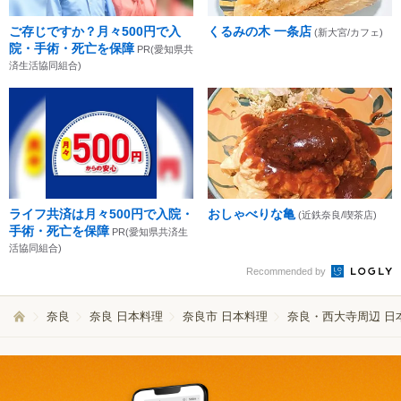
ご存じですか？月々500円で入
くるみの木 一条店
(新大宮/カフェ)
院・手術・死亡を保障
PR(愛知県共
済生活協同組合)
ライフ共済は月々500円で入院・
おしゃべりな亀
(近鉄奈良/喫茶店)
手術・死亡を保障
PR(愛知県共済生
活協同組合)
Recommended by
奈良
奈良 日本料理
奈良市 日本料理
奈良・西大寺周辺 日