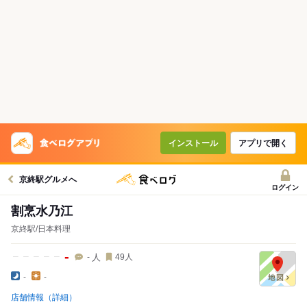
インストール
アプリで開く
京終駅グルメへ
ログイン
割烹水乃江
京終駅/日本料理
-
人
-
49
人
-
-
店舗情報（詳細）