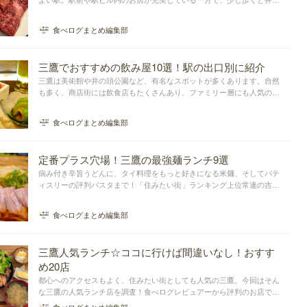
頭公園で豊かな緑も満喫できます。そんな三鷹駅周辺で、焼肉やハンバ
ーグ、とんかつ、ステーキなど、食べごたえのあるお肉料理が楽しめる
食べログまとめ編集部
お店をまとめました。
三鷹でおすすめの飲み屋10選！駅の出口別に紹介
三鷹は美術館や井の頭公園など、有名なスポットが多くあります。自然
も多く、商店街には飲食店もたくさんあり、ファミリー層にも人気の街
です。今回は、三鷹で飲むときにおすすめの飲み屋をまとめました。友
達や家族と楽しめる飲み屋を駅の方面別にピックアップしています。
食べログまとめ編集部
定番プラス穴場！三鷹の最強麺ランチ9選
病み付き辛旨うどんに、タイ料理をもっと好きになる米麺、そしてパテ
ィスリーの評判パスタまで！「住みたい街」ランキング上位常連の吉祥
寺のお隣にある暮らしやすい町、三鷹で評判の麺類メニューが食べられ
るランチをご紹介します！
食べログまとめ編集部
三鷹人気ランチ☆ココに行けば間違いなし！おすす
め20店
都心へのアクセスもよく、住みたい街としても人気の三鷹。今回はそん
な三鷹の人気ランチ店を調査！食べログレビュアーから評判のお店で、
美味しいランチを食べてみませんか？パスタ、とんかつ、焼肉、中華と