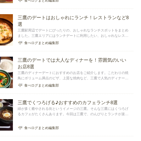
食べログまとめ編集部
バラエティ豊富なので、今日の気分で選んでみてください。
三鷹のデートはおしゃれにランチ！レストランなど8
選
三鷹駅周辺でデートにぴったりの、おしゃれなランチスポットをまとめ
ました。三鷹エリアにはランチデートに利用したい、おしゃれなレスト
ランが集まっています。イタリアン、韓国料理店、マイルドなタイカレ
食べログまとめ編集部
ー店など、さまざまなジャンルのランチを楽しみましょう。
三鷹のデートでは大人なディナーを！雰囲気のいい
お店8選
三鷹のディナーデートにおすすめのお店をご紹介します。こだわりの焼
鳥にボリューム満点のピザ、上質な焼肉など、三鷹で人気のディナーを
デートで堪能しましょう。味も雰囲気もよく、大人のディナーデートを
食べログまとめ編集部
楽しめるお店ばかり。特別な日に利用したい、個室やコース料理もあり
ますよ。ぜひチェッ...
三鷹でくつろげる♪おすすめのカフェランチ8選
緑が多く癒やされる街というイメージの三鷹。そんな三鷹にはくつろげ
るカフェがたくさんあります。今回は三鷹で、のんびりとランチが楽し
めるカフェを集めました。こだわりのコーヒーとカレーが美味しいお店
から、国産小麦と野菜にこだわったカフェまで。ランチタイムを三鷹の
食べログまとめ編集部
カフェで楽しんでく...