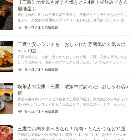
【三鷹】地元民も愛する焼きとん4選！昼飲みできる
居酒屋も
豊かな自然に囲まれた東京都三鷹市は、美術館やギャラリーなどが立ち
並ぶ街。文化的な雰囲気が漂うエリアもあれば、庶民的でわいわい楽し
める居酒屋が軒を連ねるエリアもあります。今回は、そんな三鷹の中
食べログまとめ編集部
心・三鷹駅周辺にある、焼きとんが楽しめるお店をまとめました。夜と
お昼の利用時間帯に分...
三鷹で安いランチを！おしゃれな雰囲気の人気スポ
ット19選
公園や川など、自然に恵まれたおしゃれな街、三鷹。文豪を輩出した街
としても知られ、都心へのアクセスも良いため、1人でもファミリーで
も住みやすい街だと言われています。飲食店も豊富ですが、今回はその
食べログまとめ編集部
中から、安い価格で味わえるランチスポットをまとめました。三鷹での
ランチの参考にして...
喫茶店の宝庫・三鷹！散策中に訪れたいおしゃれ店5
選
新宿や吉祥寺へのアクセス抜群の三鷹駅周辺は、商業施設や自然あふれ
る公園がバランスよく配置されるエリア。散策にぴったりで、ゆったり
と休憩できる喫茶店が多いんですよ。この記事では、駅周辺の喫茶店を
食べログまとめ編集部
エリア別にまとめました。
三鷹でお肉を食べるなら！焼肉・とんかつなど11選
三鷹駅は新宿駅や吉祥寺駅まで電車で1本で出られる、交通アクセスが
よい駅。駅前や駅ビル内のお店が充実している一方で、少し歩くと井の