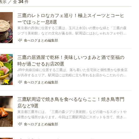
表示 ／ 全
件
34
三鷹のレトロなカフェ巡り！極上スイーツとコーヒ
ーでほっと一息8選
東京都の西側に位置する三鷹は、玉川上水沿いの豊かな緑と「三鷹の森
ジブリ美術館」などの文化が薫る街。駅周辺にはおしゃれカフェや行列
のできるラーメン激戦区がある他、多彩なジャンルの飲食店があり、住
食べログまとめ編集部
みたい街としても人気です。今回の記事では、その三鷹エリアでゆった
りと過ごせるレトロ...
三鷹の居酒屋で乾杯！美味しいつまみと酒で至福の
時が過ごせるお店20選
JR中央線沿線に位置する三鷹は、落ち着いた住宅街と個性豊かな飲食店
が共存するエリア。駅周辺には気軽に立ち寄れるお店からこだわりの料
理が楽しめるお店まで、さまざまな居酒屋が揃っています。今回は、三
食べログまとめ編集部
鷹でおすすめの居酒屋をまとめました。
三鷹駅周辺で焼き鳥を食べるならここ！焼き鳥専門
店など9選
東京都三鷹市には、「三鷹の森ジブリ美術館」などの遊べるスポットや
緑豊かな場所があります。今回は三鷹駅周辺にスポットを当て、焼き鳥
のおすすめ店をまとめました。焼き鳥専門店はもちろん、鶏料理も食べ
食べログまとめ編集部
られる居酒屋や財布に優しいお店も登場します！