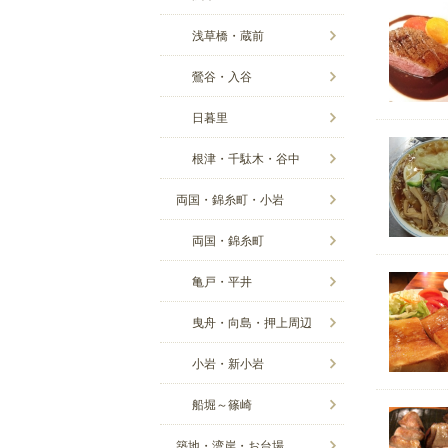
浅草橋・蔵前
鶯谷・入谷
日暮里
根津・千駄木・谷中
両国・錦糸町・小岩
両国・錦糸町
亀戸・平井
曳舟・向島・押上周辺
小岩・新小岩
船堀～篠崎
築地・湾岸・お台場