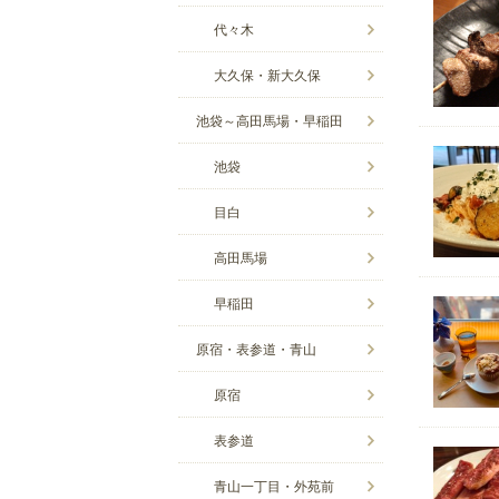
代々木
大久保・新大久保
池袋～高田馬場・早稲田
池袋
目白
高田馬場
早稲田
原宿・表参道・青山
原宿
表参道
青山一丁目・外苑前