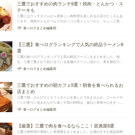
三鷹でおすすめの肉ランチ9選！焼肉・とんかつ・ス
テーキも
三鷹にはランチタイムから美味しい肉料理を楽しめるお店がたくさんあ
ります。焼肉やとんかつなどのがっつり系メニューから、ちょっと贅沢
なステーキまでジャンルもさまざま！その日の気分に合わせた幅広い肉
食べログまとめ編集部
料理をリーズナブルな価格で楽しむことができます。三鷹でおすすめし
たい肉ランチのお店...
【三鷹】食べログランキングで人気の絶品ラーメン8
選
三鷹の食べログランキングで人気の絶品ラーメンをまとめました。地
元、三鷹で愛されて続けるている老舗のラーメン店から、東京都内でも
トップクラスの魚介豚骨ラーメンを楽しめるお店まで、バラエティに富
食べログまとめ編集部
んでいます。ぜひ参考にしてあなた好みのラーメンを発見してみてくだ
さい。
三鷹でおすすめの朝カフェ5選！朝食を食べられるお
店まとめ
三鷹で朝、のんびりとカフェタイムを楽しんでみませんか。コーヒーや
パンの香りに包まれながら過ごす朝の時間は、疲れた身体や心をきっと
癒してくれるはず。今回は朝食も食べることができる、三鷹でおすすめ
食べログまとめ編集部
の朝カフェをまとめました。
【厳選】三鷹で肉を食べるならここ！居酒屋8選
三鷹で肉料理の美味しい居酒屋をまとめました。お酒がすすむ絶品肉料