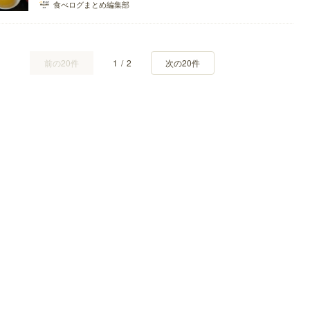
エスニックランチが楽しめるお店などをピックアップしました。女子会
食べログまとめ編集部
や会食ランチにおすすめのお店もあるので、車で立ち寄りたいですね。
前の20件
1
/
2
次の20件