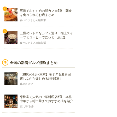
三鷹でおすすめの朝カフェ5選！朝食
を食べられるお店まとめ
食べログまとめ編集部
三鷹のレトロなカフェ巡り！極上スイ
ーツとコーヒーでほっと一息8選
食べログまとめ編集部
全国の新着グルメ情報まとめ
【BBQ×冷房×東京】暑すぎる夏を回
避しながら楽しめる施設5選！
味の言語化
恵比寿で人気の中華料理店5選｜本格
中華から町中華までおすすめ店を紹介
恵比寿 散歩