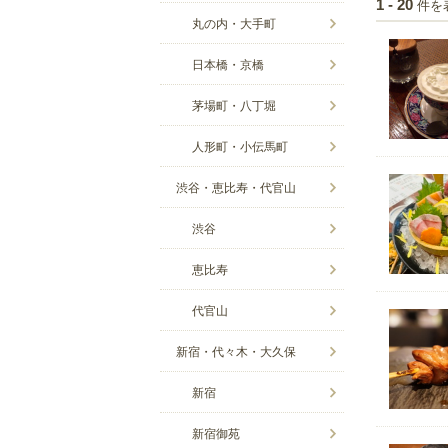
件を
1 - 20
丸の内・大手町
日本橋・京橋
茅場町・八丁堀
人形町・小伝馬町
渋谷・恵比寿・代官山
渋谷
恵比寿
代官山
新宿・代々木・大久保
新宿
新宿御苑