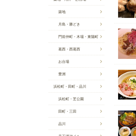
築地
月島・勝どき
門前仲町・木場・東陽町
葛西・西葛西
お台場
豊洲
浜松町・田町・品川
浜松町・芝公園
田町・三田
品川
天王洲アイル