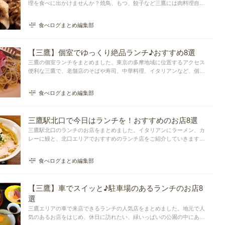
理を食べに出かけませんか？焼鳥、もつ、餃子など三鷹には肉料理自慢
の居酒屋がたくさんあります。味もコスパも最高の人気店を厳選しまし
たよ。三鷹でのデートや飲み会の参考にしてください。
食べログまとめ編集部
【三鷹】個室でゆっくり絶品ランチ♪おすすめ8選
三鷹の個室ランチをまとめました。東京の多摩地域に位置するアクセス
便利な三鷹で、老舗店のそばや寿司、中華料理、イタリアンなど、個室
でゆっくりランチができるお店を選びました。三鷹で個室を備えた、お
すすめのランチ店をピックアップしています。
食べログまとめ編集部
三鷹駅北口で今日はランチを！おすすめのお店8選
三鷹駅北口のランチのお店をまとめました。イタリアンにラーメン、カ
レーに鰻と、北口エリアでおすすめのランチ店をご紹介していきます。
三鷹駅北口周辺で人気の高いランチ店ばかりなので、ぜひ参考にしてみ
てくださいね。
食べログまとめ編集部
【三鷹】車でスイッと♪駐車場のあるランチのお店8
選
三鷹エリアの車で来店できるランチの人気店をまとめました。地元で人
気のあるお店をはじめ、休日に訪れたい、緑いっぱいの公園の中にある