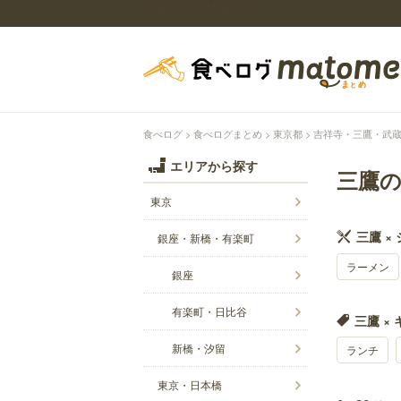
三鷹のグルメ情報まとめ
食べログ
食べログまとめ
東京都
吉祥寺・三鷹・武
エリアから探す
三鷹
東京
三鷹 ×
銀座・新橋・有楽町
ラーメン
銀座
有楽町・日比谷
三鷹 ×
新橋・汐留
ランチ
東京・日本橋