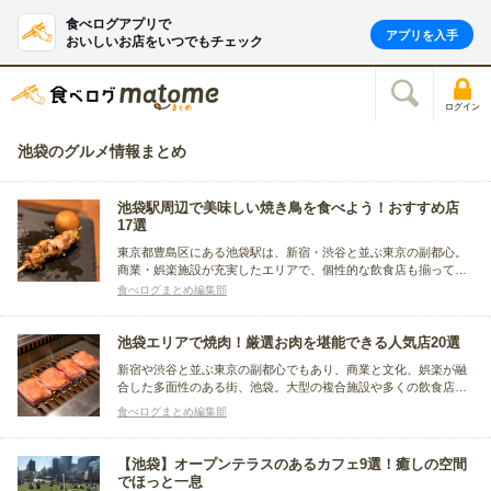
食べログアプリで
アプリを入手
おいしいお店をいつでもチェック
ログイン
池袋のグルメ情報まとめ
池袋駅周辺で美味しい焼き鳥を食べよう！おすすめ店
17選
東京都豊島区にある池袋駅は、新宿・渋谷と並ぶ東京の副都心。
商業・娯楽施設が充実したエリアで、個性的な飲食店も揃ってい
ます。ここでは、池袋駅周辺にある焼き鳥のおすすめ店をまとめ
食べログまとめ編集部
ました。気軽に立ち寄れるお店から、お酒とのペアリングが楽し
めるこだわりのお店まで、様々なタイプの焼き鳥店を紹介しま
す。
池袋エリアで焼肉！厳選お肉を堪能できる人気店20選
新宿や渋谷と並ぶ東京の副都心でもあり、商業と文化、娯楽が融
合した多面性のある街、池袋。大型の複合施設や多くの飲食店が
並ぶ繁華街もあり、さまざまなグルメも楽しめます。そんな池袋
食べログまとめ編集部
で厳選されたお肉を味わえる焼肉店をまとめました。
【池袋】オープンテラスのあるカフェ9選！癒しの空間
でほっと一息