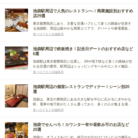
ました。
池袋駅周辺で人気のレストランへ！商業施設別おすすめ
店29選
東京都豊島区にあり、主要な交通ハブとして多くの路線が交差す
る池袋駅。周辺は賑やかな商業エリアで、デパートや家電量販
店、飲食店が立ち並び、駅周辺の商業施設内には、様々なジャン
食べログまとめ編集部
ルのレストランが揃い利用しやすい点も魅力。今回は、その池袋
駅周辺の商業施設ごとにおすすめのレストランをまとめました。
池袋駅周辺で鉄板焼き！記念日デートのおすすめ店など
6選
池袋駅は東京都豊島区に位置し、JRや地下鉄など多くの路線が交
わる交通の要所。駅周辺はショッピングモールやエンタメ施設が
充実、おしゃれで上質な食事を楽しめる飲食店も多く、デートス
食べログまとめ編集部
ポットとしても人気があります。今回は、池袋駅周辺で記念日デ
ートなどが楽しめるおすすめの鉄板焼き店をまとめました。
池袋駅周辺の個室レストランでディナー！シーン別20
選
池袋は、東京の豊島区にある大きな駅を中心に広がるにぎやかな
町。電車や地下鉄がたくさん通っており、多くの人が集まる場所
です。レストランも豊富で、和食・洋食・中華など、さまざまな
食べログまとめ編集部
料理が楽しめます。今回は、池袋駅周辺でディナーにおすすめの
個室レストランをシーン別にまとめてみました。
池袋でせんべろ！カウンター有や昼飲み可のお店など
20選
池袋は、オフィスをはじめ、休日のお出かけにぴったりの施設も