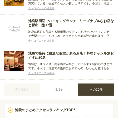
充実している、交通アクセスの良いエリアです。今回は、池袋
で、せんべろが楽しめる居酒屋をまとめました。ひとりで気軽に
食べログまとめ編集部
利用できるカウンター席のあるお店、昼飲みができるお店も選ん
でいます。池袋で、サクッと飲む時にも、ぜひ訪れてみてくださ
い。
池袋駅周辺でバイキングランチ！リーズナブルなお店な
ど駅出口別17選
池袋は東京を代表する繁華街のひとつ。池袋サンシャインシティ
や大型デパートをはじめ、さまざまな娯楽施設が建ち並び、平
日・休日問わず多くの人でにぎわっています。そんな池袋にはバ
食べログまとめ編集部
イキングを楽しめるお店も点在。そこで今回は、池袋でランチバ
イキングを満喫できる人気のお店をまとめました。
池袋で接待に最適な個室があるお店！料理ジャンル別お
すすめ20選
池袋は、オフィス、商業施設が集まっている東京副都心のひとつ
です。今回は、池袋での接待におすすめの、ゆったり寛げる個室
席があるお店をまとめました。素材にこだわった料理が味わえる
食べログまとめ編集部
人気店を中心に、シーンや相手の方の好みに合わせて選べるよう
料理別に紹介しています。
1/19
前の20件
次の20件
池袋のまとめアクセスランキングTOP5