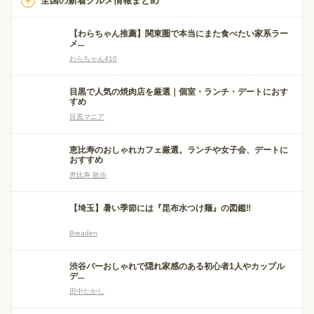
全国の新着グルメ情報まとめ
【わらちゃん推薦】関東圏で本当にまた食べたい家系ラー
メ...
わらちゃん410
目黒で人気の焼肉店を厳選｜個室・ランチ・デートにおす
すめ
目黒マニア
恵比寿のおしゃれカフェ厳選。ランチや女子会、デートに
おすすめ
恵比寿 散歩
【埼玉】暑い季節には『昆布水つけ麺』の図鑑‼
Breaden
渋谷バーおしゃれで隠れ家感のある初心者1人やカップル
デ...
田中たかし