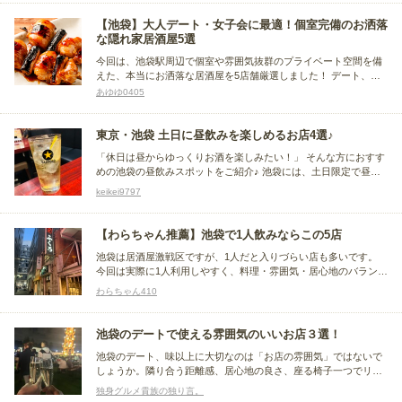
【池袋】大人デート・女子会に最適！個室完備のお洒落
な隠れ家居酒屋5選
今回は、池袋駅周辺で個室や雰囲気抜群のプライベート空間を備
えた、本当にお洒落な居酒屋を5店舗厳選しました！ デート、女
子会、合コン、外せない接待など、シーンに合わせてぜひお気に
あゆゆ0405
入りのお店を見つけてみてください。
東京・池袋 土日に昼飲みを楽しめるお店4選♪
「休日は昼からゆっくりお酒を楽しみたい！」 そんな方におすす
めの池袋の昼飲みスポットをご紹介♪ 池袋には、土日限定で昼か
ら営業している居酒屋や酒場が数多くあります。 今回は、美味し
keikei9797
い料理とお酒を楽しめるだけでなく、雰囲気やコスパにも優れ
た、池袋でおすすめの昼飲みスポットを厳選してご紹介！
【わらちゃん推薦】池袋で1人飲みならこの5店
池袋は居酒屋激戦区ですが、1人だと入りづらい店も多いです。
今回は実際に1人利用しやすく、料理・雰囲気・居心地のバランス
が良かった店をまとめました。
わらちゃん410
池袋のデートで使える雰囲気のいいお店３選！
池袋のデート、味以上に大切なのは「お店の雰囲気」ではないで
しょうか。隣り合う距離感、居心地の良さ、座る椅子一つでリラ
ックス度は変わるもの。今回は、二人の緊張を解きほぐし、自然
独身グルメ貴族の独り言。
と会話が弾むような「空間」に徹底してこだわった３軒を厳選し