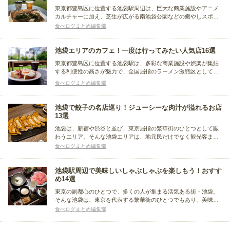
東京都豊島区に位置する池袋駅周辺は、巨大な商業施設やアニメ
カルチャーに加え、芝生が広がる南池袋公園などの癒やしスポッ
トもあり、グルメでは激戦区のラーメンから多国籍なアジア料理
食べログまとめ編集部
まで、多彩なジャンルの飲食店が揃います。今回はその池袋で、
オープンテラスがあるおしゃれなカフェをまとめました。
池袋エリアのカフェ！一度は行ってみたい人気店16選
東京都豊島区に位置する池袋駅は、多彩な商業施設や娯楽が集結
する利便性の高さが魅力で、全国屈指のラーメン激戦区として知
られる他、本格的な中華料理や写真映えするスイーツ、老舗デパ
食べログまとめ編集部
地下グルメまで、バラエティ豊かな食の体験が一日中楽しめる街
です。この記事ではその池袋駅周辺でおすすめのカフェをまとめ
ました。
池袋で餃子の名店巡り！ジューシーな肉汁が溢れるお店
13選
池袋は、新宿や渋谷と並び、東京屈指の繁華街のひとつとして賑
わうエリア。そんな池袋エリアは、地元民だけでなく観光客まで
幅広い層が集まることもあり、バラエティーに富んだグルメスポ
食べログまとめ編集部
ットもたくさんあります。今回は、池袋エリアで美味しい餃子を
楽しめるおすすめのお店をまとめました。
池袋駅周辺で美味しいしゃぶしゃぶを楽しもう！おすす
め14選
東京の副都心のひとつで、多くの人が集まる活気ある街・池袋。
そんな池袋は、東京を代表する繁華街のひとつでもあり、美味し
いと評判のグルメスポットがたくさんあります。今回は、池袋駅
食べログまとめ編集部
周辺で絶品しゃぶしゃぶを堪能できる、人気おすすめ店をまとめ
ました。