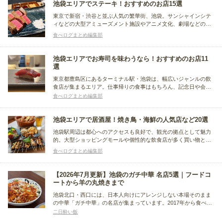
池袋エリアでステーキ！おすすめのお店15選
東京で新宿・渋谷と並ぶ人気の繁華街、池袋。サンシャインシテ
ィなどの大型アミューズメント施設やアニメ文化、劇場などのサ
ブカルチャーの聖地としても人気のエリアです。この記事では、
食べログまとめ編集部
その池袋で美味しいステーキを味わえるおすすめのお店をまとめ
ました。
池袋エリアでお寿司を味わうなら！おすすめのお店11
選
東京都豊島区にあるターミナル駅・池袋は、幅広いジャンルの飲
食店が集まるエリア。仕事帰りの食事はもちろん、記念日や会食
など、さまざまなシーンで利用できる寿司店も点在しています。
食べログまとめ編集部
今回は、おしゃれな寿司バーから、職人の技が光る江戸前寿司専
門店まで、池袋で人気の寿司店をまとめました。
池袋エリアで居酒屋！焼き鳥・海鮮の人気店など20選
池袋駅周辺は都心へのアクセスも良好で、観光の拠点として魅力
的。大型ショッピングモールや個性的な飲食店が多く買い物とグ
ルメを満喫できます。サンシャインシティでは水族館や展望台も
食べログまとめ編集部
楽しめ、アニメやマンガ好きには乙女ロードが人気。今回はその
池袋で、焼き鳥や海鮮料理などが味わえる居酒屋をまとめまし
た。
【2026年7月更新】池袋のガチ中華 名店5選｜フードコ
ートから羊の丸焼きまで
池袋北口・西口には、日本人向けにアレンジしない本場そのまま
の中華「ガチ中華」の名店が集まっています。2017年から食べ歩
いてきた中から、昼のフードコート、ランチの担々麺、夜の一
二日酔い飯
杯、羊の丸焼き宴会まで、使いどころ別に5軒を選びました。