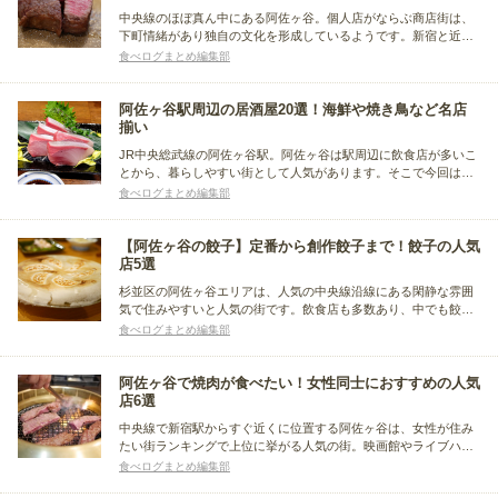
中央線のほぼ真ん中にある阿佐ヶ谷。個人店がならぶ商店街は、
下町情緒があり独自の文化を形成しているようです。新宿と近い
ことから都内各所からのアクセスもよく、食べ歩きに最適なグル
食べログまとめ編集部
メスポットでもあります。ここでは、阿佐ヶ谷のグルメが楽しめ
るお店をジャンル別にまとめました。
阿佐ヶ谷駅周辺の居酒屋20選！海鮮や焼き鳥など名店
揃い
JR中央総武線の阿佐ヶ谷駅。阿佐ヶ谷は駅周辺に飲食店が多いこ
とから、暮らしやすい街として人気があります。そこで今回は、
阿佐ヶ谷駅周辺のおすすめ居酒屋をまとめました。海鮮料理店か
食べログまとめ編集部
ら焼き鳥店、多国籍料理店まで、日々の疲れを癒す憩いの場を見
つけてください。
【阿佐ヶ谷の餃子】定番から創作餃子まで！餃子の人気
店5選
杉並区の阿佐ヶ谷エリアは、人気の中央線沿線にある閑静な雰囲
気で住みやすいと人気の街です。飲食店も多数あり、中でも餃子
は、様々なタイプの餃子が味わえる激戦区です。ここでは阿佐ヶ
食べログまとめ編集部
谷エリアで餃子を食べるなら、外すことができない人気店を、阿
佐ヶ谷駅・南阿佐ヶ谷駅にわけてまとめました。
阿佐ヶ谷で焼肉が食べたい！女性同士におすすめの人気
店6選
中央線で新宿駅からすぐ近くに位置する阿佐ヶ谷は、女性が住み
たい街ランキングで上位に挙がる人気の街。映画館やライブハウ
スなど独特の文化が息づき、各国料理のお店も多くグルメな街と
食べログまとめ編集部
しても知られています。ここでは、女性も通いやすいおすすめの