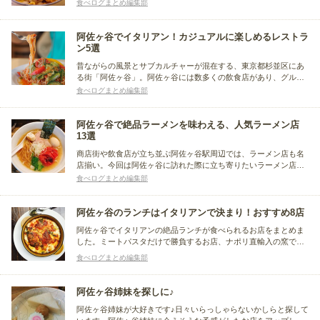
食べログまとめ編集部
通たちも足繁く通っているとか。ここで紹介するお店ならいつ出
かけても絶品ランチが食べられること間違いなし！ぜひ訪ねてく
ださいね。
阿佐ヶ谷でイタリアン！カジュアルに楽しめるレストラ
ン5選
昔ながらの風景とサブカルチャーが混在する、東京都杉並区にあ
る街「阿佐ヶ谷」。阿佐ヶ谷には数多くの飲食店があり、グルメ
なスポットとしても知られています。今回はそんな阿佐ヶ谷でぜ
食べログまとめ編集部
ひ食べたい人気のイタリアン料理店をまとめました。
阿佐ヶ谷で絶品ラーメンを味わえる、人気ラーメン店
13選
商店街や飲食店が立ち並ぶ阿佐ヶ谷駅周辺では、ラーメン店も名
店揃い。今回は阿佐ヶ谷に訪れた際に立ち寄りたいラーメン店を
駅北口、南口方面とエリア別にまとめました。同僚とのランチ、
食べログまとめ編集部
あるいは深夜の締めの1杯としてぜひ足を運んでみてください。
阿佐ヶ谷のランチはイタリアンで決まり！おすすめ8店
阿佐ヶ谷でイタリアンの絶品ランチが食べられるお店をまとめま
した。ミートパスタだけで勝負するお店、ナポリ直輸入の窯で焼
き上げる絶品ピッツァのお店、マクロビメニューのあるお店、地
食べログまとめ編集部
元に根付いた老舗など、それぞれ個性とこだわりを持った名店ば
かりです。美味しくて大満足のイタリアンランチを楽しんでくだ
さい！
阿佐ヶ谷姉妹を探しに♪
阿佐ヶ谷姉妹が大好きです♪日々いらっしゃらないかしらと探して