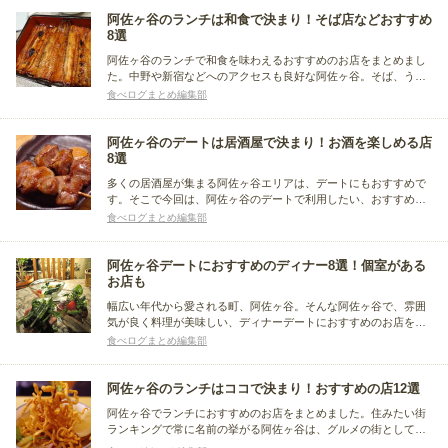
焼肉店を予算別にまとめました。
阿佐ヶ谷のランチは和食で決まり！そば店などおすすめ
8選
阿佐ヶ谷のランチで和食を味わえるおすすめのお店をまとめまし
た。中野や新宿などへのアクセスも良好な阿佐ヶ谷。そば、うな
重、ひれかつ、寿司などが味わえる、阿佐ヶ谷の人気和食店をピ
食べログまとめ編集部
ックアップしています。阿佐ヶ谷のランチ店選びにご活用くださ
い。
阿佐ヶ谷のデートは居酒屋で決まり！お酒を楽しめる店
8選
多くの居酒屋が集まる阿佐ヶ谷エリアは、デートにもおすすめで
す。そこで今回は、阿佐ヶ谷のデートで利用したい、おすすめの
居酒屋をまとめました。定番の焼き鳥店はもちろん、あっさり和
食べログまとめ編集部
食や健康志向の自然食を提供するお店など、バラエティ豊かな居
酒屋が軒を連ねていますよ。
阿佐ヶ谷デートにおすすめのディナー8選！個室がある
お店も
幅広い年代から愛される町、阿佐ヶ谷。そんな阿佐ヶ谷で、雰囲
気が良く料理が美味しい、ディナーデートにおすすめのお店をま
とめました。個室がある中国料理店、薪釜焼きのピッツアを味わ
食べログまとめ編集部
えるイタリアン、ハワイ料理店など、ぜひお店選びの参考にして
みてください。
阿佐ヶ谷のランチはココで決まり！おすすめの店12選
阿佐ヶ谷でランチにおすすめのお店をまとめました。住みたい街
ランキングで常に名前の挙がる阿佐ヶ谷は、グルメの街としても
有名です。イタリアン、和食、中華、カフェの名店が林立し、食