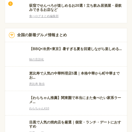
荻窪でせんべろが楽しめるお20選！立ち飲み居酒屋・昼飲
みできるお店など
食べログまとめ編集部
全国の新着グルメ情報まとめ
【BBQ×冷房×東京】暑すぎる夏を回避しながら楽しめる...
味の言語化
恵比寿で人気の中華料理店5選｜本格中華から町中華まで
お...
恵比寿 散歩
【わらちゃん推薦】関東圏で本当にまた食べたい家系ラー
メ...
わらちゃん410
目黒で人気の焼肉店を厳選｜個室・ランチ・デートにおす
すめ