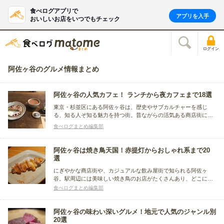
食べログアプリで
アプリを入手
おいしいお店をいつでもチェック
ログイン
阿佐ヶ谷のグルメ情報まとめ
阿佐ヶ谷の人気カフェ！ ランチから夜カフェまで18選
東京・杉並区にある阿佐ヶ谷は、歴史やサブカルチャーを感じ
る、知る人ぞ知る魅力を持つ街。昔ながらの活気ある商店街に
は、古くから愛される喫茶店や新しくオープンしたカフェなど、
食べログまとめ編集部
味のあるお店が軒を連ねています。今回は、ぜひ一度は足を運び
たい阿佐ヶ谷のカフェをまとめました。
阿佐ヶ谷は焼き鳥天国！赤提灯からおしゃれ系まで20
選
にぎやかな商店街や、カジュアルな飲み屋街で知られる阿佐ヶ
谷。駅周辺には美味しい焼き鳥のお店がたくさんあり、どこに行
こうか迷ってしまうほどです。今回の記事では、気軽な飲み屋か
食べログまとめ編集部
らおしゃれなお店まで、北口と南口に分けてまとめました。
阿佐ヶ谷の味わい深いグルメ！地元で人気のジャンル別
20選