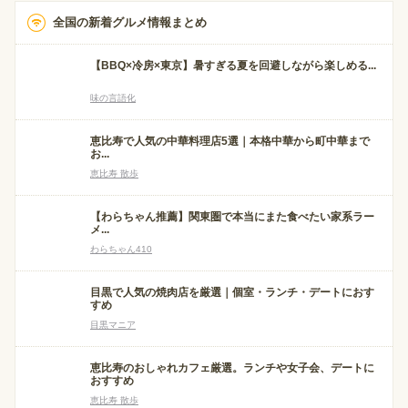
全国の新着グルメ情報まとめ
【BBQ×冷房×東京】暑すぎる夏を回避しながら楽しめる...
味の言語化
恵比寿で人気の中華料理店5選｜本格中華から町中華まで
お...
恵比寿 散歩
【わらちゃん推薦】関東圏で本当にまた食べたい家系ラー
メ...
わらちゃん410
目黒で人気の焼肉店を厳選｜個室・ランチ・デートにおす
すめ
目黒マニア
恵比寿のおしゃれカフェ厳選。ランチや女子会、デートに
おすすめ
恵比寿 散歩