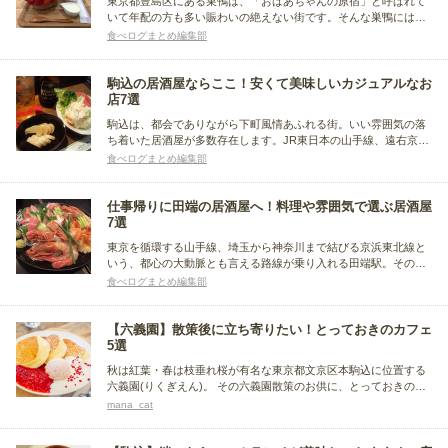
東京都豊島区にある巣鴨は、「おばあちゃんの原宿」と呼ばれて
いて年配の方も多い賑わいの絶えない街です。そんな巣鴨には、
ゆったりと落ち着いて過ごせる雰囲気のお店や若者も親しみやす
食べログまとめ編集部
いおしゃれなお店など、魅力的なグルメスポットが充実していま
す。今回は、巣鴨周辺でおすすめのグルメスポットについてまと
めました。
駒込の居酒屋ならここ！安くて美味しいカジュアルなお
店7選
駒込は、都会でありながら下町風情あふれる街。いい雰囲気の落
ち着いた居酒屋が多数存在します。JR東日本の山手線、遠右京メ
トロの南北線が乗り入れるなど、都心からのアクセスもよく飲食
食べログまとめ編集部
店も種類豊富。今回は、そんな駒込のお店の中から、仕事帰りに
寄るのにぴったりな、安くて美味しい居酒屋をまとめました。
仕事帰りに田端の居酒屋へ！料理や雰囲気で選ぶ居酒屋
7選
東京を循環する山手線、埼玉から神奈川まで結びる京浜東北線と
いう、都心の大動脈とも言える路線が乗り入れる田端駅。そのた
め居酒屋へ立ち寄ったとしても、アクセスが便利な立地です。今
食べログまとめ編集部
回はそんな田端で、評判の居酒屋をまとめました。料理や店の雰
囲気など、居酒屋の探し方は色々。お気に入りの店を見つけて下
さい。
【六義園】散策後に立ち寄りたい！とっておきのカフェ
5選
秋は紅葉・春は枝垂れ桜が有名な東京都文京区本駒込に位置する
六義園(りくぎえん)。 その六義園散策のお供に、とっておきのカ
フェも制覇できて二度美味しい♪ 今回は選りすぐりの5店をご紹介
mana_cat
します。