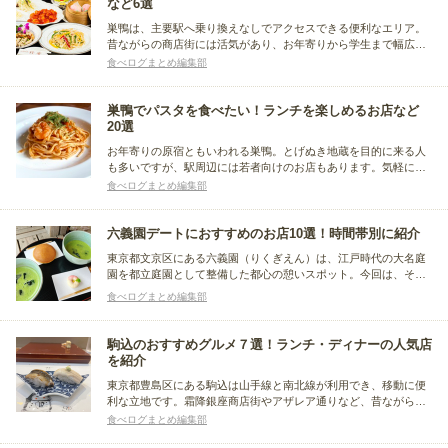
など6選
巣鴨は、主要駅へ乗り換えなしでアクセスできる便利なエリア。
昔ながらの商店街には活気があり、お年寄りから学生まで幅広い
年代の方で賑わっています。そんな巣鴨駅周辺で、本格中華の食
食べログまとめ編集部
べ放題をはじめ、ジンギスカンや居酒屋メニューの食べ放題が楽
しめるお店をまとめました。
巣鴨でパスタを食べたい！ランチを楽しめるお店など
20選
お年寄りの原宿ともいわれる巣鴨。とげぬき地蔵を目的に来る人
も多いですが、駅周辺には若者向けのお店もあります。気軽に入
れるカジュアルなグルメ店も多く、パスタが美味しいお店もたく
食べログまとめ編集部
さんあります。そんな巣鴨でパスタを楽しめるお店をまとめまし
た。
六義園デートにおすすめのお店10選！時間帯別に紹介
東京都文京区にある六義園（りくぎえん）は、江戸時代の大名庭
園を都立庭園として整備した都心の憩いスポット。今回は、その
六義園内と六義園周辺でデートにおすすめのお店をまとめまし
食べログまとめ編集部
た。ティータイム、ランチ、ディナーとシーン別に紹介している
ので、デートを計画している人はぜひチェックしてください。
駒込のおすすめグルメ７選！ランチ・ディナーの人気店
を紹介
東京都豊島区にある駒込は山手線と南北線が利用でき、移動に便
利な立地です。霜降銀座商店街やアザレア通りなど、昔ながらの
風景が今でも残る、情緒あふれる街並みが特徴です。今回はそん
食べログまとめ編集部
な駒込駅周辺のおすすめグルメを、ランチとディナーの時間帯別