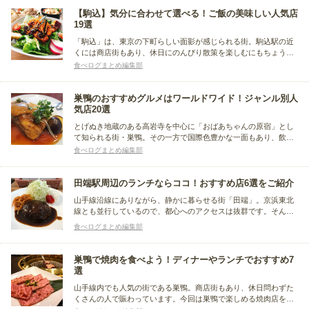
に分けてまとめました。
【駒込】気分に合わせて選べる！ご飯の美味しい人気店
19選
「駒込」は、東京の下町らしい面影が感じられる街。駒込駅の近
くには商店街もあり、休日にのんびり散策を楽しむにもちょうど
良いエリアです。今回は、駒込で仕事帰りのご飯や、休日の食事
食べログまとめ編集部
にぴったりの人気店をまとめました。和食、カフェ・洋食、イタ
リアンなど、その日の気分に合わせた食事が楽しめるようにご案
内します。
巣鴨のおすすめグルメはワールドワイド！ジャンル別人
気店20選
とげぬき地蔵のある高岩寺を中心に「おばあちゃんの原宿」とし
て知られる街・巣鴨。その一方で国際色豊かな一面もあり、飲食
店では多国籍な料理が楽しめることをご存知でしたか？今回は、
食べログまとめ編集部
和食から洋食、果てはモンゴル料理まで、様々な国の美味しい料
理が味わえる、おすすめのお店をまとめました。
田端駅周辺のランチならココ！おすすめ店6選をご紹介
山手線沿線にありながら、静かに暮らせる街「田端」。京浜東北
線とも並行しているので、都心へのアクセスは抜群です。そんな
静動をを併せ持つ田端には、様々なグルメ店が存在します。そこ
食べログまとめ編集部
で今回は、田端駅周辺にあるランチが楽しめるお店をまとめまし
た。
巣鴨で焼肉を食べよう！ディナーやランチでおすすめ7
選
山手線内でも人気の街である巣鴨。商店街もあり、休日問わずた
くさんの人で賑わっています。今回は巣鴨で楽しめる焼肉店をま