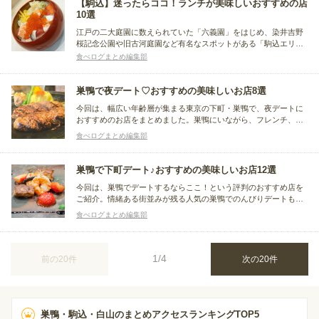
【駒込】迷ったらココ！ランチが美味しいおすすめの店
10選
江戸の二大庭園に数えられていた「六義園」をはじめ、染井吉野
桜記念公園や旧古河庭園など有名なスポットがある「駒込エリ
ア」。最近では、若手水泳選手の拠点として有名な「東京スイミ
食べログまとめ編集部
ングセンター」も駒込にあります。老若男女で賑わう駒込で、ジ
ャンルを問わず人気のランチが頂けるおすすめのお店をご紹介し
ます♪
巣鴨で夜デート♡おすすめの美味しいお店8選
今回は、幅広い年齢層が集まる東京の下町・巣鴨で、夜デートに
おすすめのお店をまとめました。巣鴨にいながら、フレンチ、イ
タリアン、アジアの料理を味わえるお店があって、好みによって
食べログまとめ編集部
料理を選ぶことができます。気取らずカジュアルに美味しい料理
が食べられる、巣鴨デートを楽しんでくださいね！
巣鴨で下町デート♪おすすめの美味しいお店12選
今回は、巣鴨でデートするならここ！という評判のおすすめ店を
ご紹介。情緒ある街並みが残る人気の巣鴨でのんびりデートもい
いですよね。下町らしいアットホームで美味しいお店を食べログ
食べログまとめ編集部
レビューからまとめました。素敵なディナーや楽しいランチをデ
ートで楽しんでみてください！
1/4
前の20件
次の20件
巣鴨・駒込・白山のまとめアクセスランキングTOP5