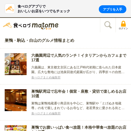
食べログアプリで
アプリを入手
おいしいお店をいつでもチェック
ログイン
巣鴨・駒込・白山のグルメ情報まとめ
六義園周辺で人気のランチ！イタリアンからカフェまで
17選
六義園は、東京都文京区にある江戸時代初期に造られた日本庭
園。広大な敷地には池泉回遊式庭園が広がり、四季折々の自然美
を楽しめ、歴史的建造物と自然が調和した都心のオアシスとして
食べログまとめ編集部
親しまれています。今回は、その六義園散策の前後のランチで寄
りたいお店に注目。イタリアンからカフェまで、ジャンル別にま
とめました。
巣鴨駅周辺で忘年会！個室・座敷・貸切で楽しめるお店
10選
巣鴨は巣鴨地蔵通り商店街を中心に、巣鴨駅や「とげぬき地蔵
尊」の名で親しまれているお寺など、老若男女に愛される街とし
て有名です。うなぎや焼き鳥、煮込み料理など、地元で古くから
食べログまとめ編集部
親しまれている飲食店や和菓子屋さんなども多く点在していま
す。ここでは、巣鴨で忘年会におすすめのお店を形態別にまとめ
ました。
巣鴨でお腹いっぱい食べ放題！本格中華食べ放題のお店