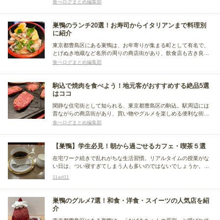
とめました。ランチやディナーで堪能できるお店をピックアップ
食べログまとめ編集部
しているので、巣鴨散策ついでに行ってみてください。
巣鴨のランチ20選！お寿司からイタリアンまで料理別
に紹介
東京都豊島区にある巣鴨は、お年寄りが集まる町として有名で、
とげぬき地蔵など名所の周りの商店街があり、飲食店も古き良き
面影を残すお店やゆっくりくつろげる喫茶店など様々。今回は、
食べログまとめ編集部
その巣鴨の飲食店の中でもランチの人気店に注目。お寿司などの
和食やイタリアンなど、おすすめのお店をジャンル別にまとめま
した。
駒込で焼肉を食べよう！地元客がおすすめする絶品5選
はココ
閑静な住宅街として知られる、東京都豊島区の駒込。駅周辺には
昔ながらの商店街があり、買い物やグルメを楽しめる便利な街で
す。今回は、地元客に評判の高い焼肉店をまとめました。駒込を
食べログまとめ編集部
訪れたら、是非立ち寄ってみませんか？
【巣鴨】学生必見！朝から過ごせるカフェ・喫茶５選
在宅ワーク続きで乱れがちな生活習慣。リアルタイムの授業がな
い日は、つい寝すぎてしまう人も多いのではないでしょうか。そ
んな生活を改善すべく、朝の時間を「モーニングセット」と共
11ad11
に、有意義に過ごしてみませんか？
巣鴨のグルメ7選！和食・洋食・スイーツの人気店を紹
介