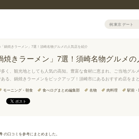
の「鍋焼きラーメン」7選！須崎名物グルメの人気店を紹介
鍋焼きラーメン」7選！須崎名物グルメの
が多く、観光地としても人気の高知。豊富な食材に恵まれ、ご当地グル
である、鍋焼きラーメンをピックアップ！須崎市にあるおすすめ店をま
モーニング・朝食
食べログまとめ編集部
名物
肉料理
駅前・
の口コミを参考にまとめました。
件