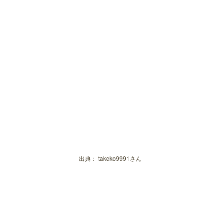
出典：
takeko9991さん