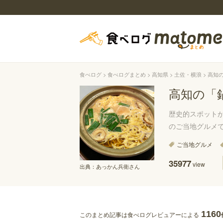
食べログ
食べログまとめ
高知県
土佐・横浪
高知
高知の「
歴史的スポット
のご当地グルメ
ご当地グルメ
35977
view
出典：
あっかん兵衛さん
1160
このまとめ記事は食べログレビュアーによる