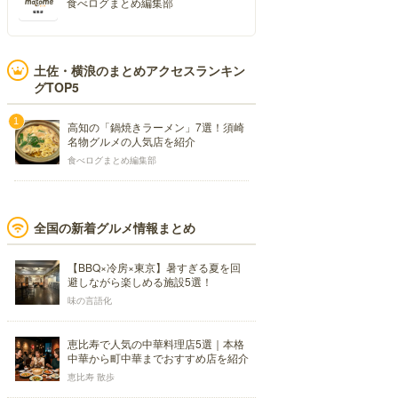
食べログまとめ編集部
土佐・横浪のまとめアクセスランキン
グTOP5
高知の「鍋焼きラーメン」7選！須崎
名物グルメの人気店を紹介
食べログまとめ編集部
全国の新着グルメ情報まとめ
【BBQ×冷房×東京】暑すぎる夏を回
避しながら楽しめる施設5選！
味の言語化
恵比寿で人気の中華料理店5選｜本格
中華から町中華までおすすめ店を紹介
恵比寿 散歩