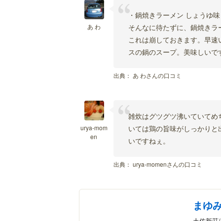
・鍋焼きラーメン しょうゆ味
あ わ
そんなに待たずに、鍋焼きラ
これは崩しておきます。早速
スの鍋のスープ。美味しいで
出典：
あ わさんの口コミ
雑炊はグツグツ沸いていてめ
urya-mom
いては鶏の旨味がしっかりと
en
いですねぇ。
出典：
urya-momenさんの口コミ
まゆ
土佐新荘