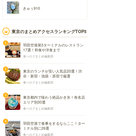
きゅぅ910
東京のまとめアクセスランキングTOP5
羽田空港第3ターミナルのレストラン
17選！和食や洋食まで
食べログまとめ編集部
東京のランチが安い人気店20選！渋
谷・新宿・池袋・原宿で厳選
食べログまとめ編集部
東京都内で味わう絶品かき氷！有名店
エリア別30選
食べログまとめ編集部
羽田空港で食事をするならここ！ター
ミナル別に26選
食べログまとめ編集部