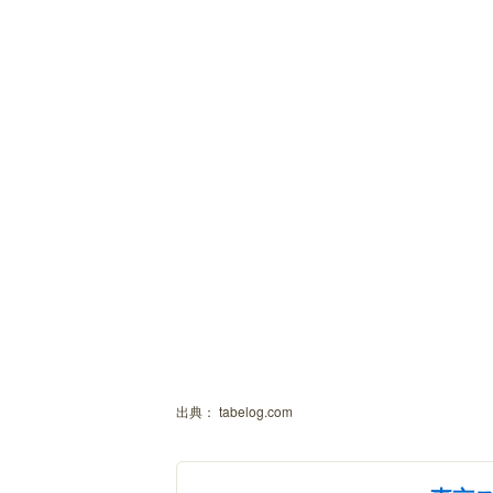
出典：
tabelog.com