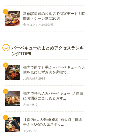
新宿駅周辺の和食店で個室デート！時
間帯・シーン別に20選
食べログまとめ編集部
バーベキューのまとめアクセスランキ
ングTOP5
都内で雨でも手ぶらバーベキュー☆天
候を気にせずお肉を満喫で...
お肉大好き2983
都内で持ち込みバーベキュー ♡ 自由
にお洒落に楽しめるおす...
きゅぅ910
【都内×大人数×BBQ】雨天時可能＆
手ぶらOKの人気スポッ...
でぐのりんご