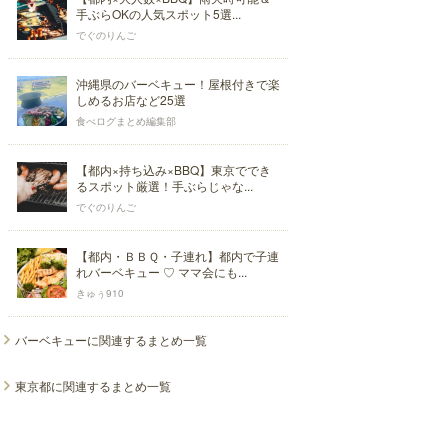
手ぶらOKの人気スポット5選...
でぐのりんご
沖縄県のバーベキュー！屋根付きで楽
しめるお店など25選
食べログまとめ編集部
【都内×持ち込み×BBQ】東京ででき
るスポット厳選！手ぶらじゃな...
でぐのりんご
【都内・ＢＢＱ・子連れ】都内で子連
れバーベキュー ♡ ママ会にも...
きゅぅ910
バーベキューに関連するまとめ一覧
東京都に関連するまとめ一覧