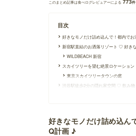
773
このまとめ記事は食べログレビュアーによる
件
目次
好きなモノだけ詰め込んで！都内でお洒
新宿駅直結のお洒落リゾート ♡ 好き
WILDBEACH 新宿
スカイツリーを望む絶景ロケーション 
東京スカイツリータウンの庭
渋谷駅徒歩2分の隠れ家空間 ♡ 飲み
ビストロ肉酒場 貸切パーティー＆B
屋上テラスを贅沢に貸切 ♡ 持ち込み
スミヨシホルモン
好きなモノだけ詰め込ん
ラグジュアリーな大人空間 ♡ 貸切で
Q計画 ♪
貸切パーティー＆BBQ会場 渋谷ピ