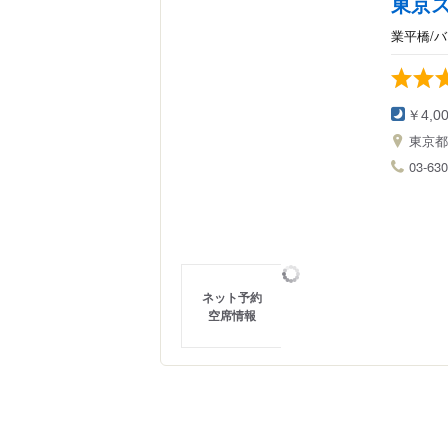
東京
業平橋/
￥4,0
東京
03-630
ネット予約
空席情報