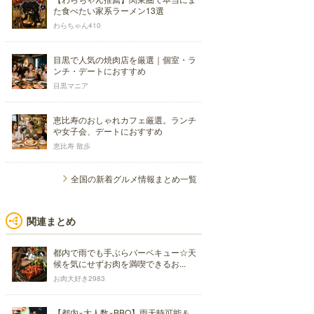
た食べたい家系ラーメン13選
わらちゃん410
目黒で人気の焼肉店を厳選｜個室・ラ
ンチ・デートにおすすめ
目黒マニア
恵比寿のおしゃれカフェ厳選。ランチ
や女子会、デートにおすすめ
恵比寿 散歩
全国の新着グルメ情報まとめ一覧
関連まとめ
都内で雨でも手ぶらバーベキュー☆天
候を気にせずお肉を満喫できるお...
お肉大好き2983
【都内×大人数×BBQ】雨天時可能＆