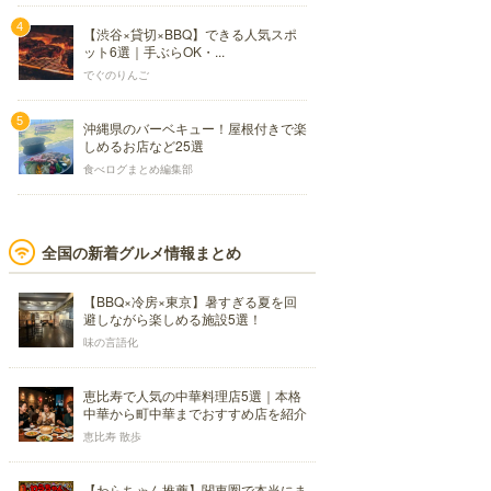
【渋谷×貸切×BBQ】できる人気スポ
ット6選｜手ぶらOK・...
でぐのりんご
沖縄県のバーベキュー！屋根付きで楽
しめるお店など25選
食べログまとめ編集部
全国の新着グルメ情報まとめ
【BBQ×冷房×東京】暑すぎる夏を回
避しながら楽しめる施設5選！
味の言語化
恵比寿で人気の中華料理店5選｜本格
中華から町中華までおすすめ店を紹介
恵比寿 散歩
【わらちゃん推薦】関東圏で本当にま