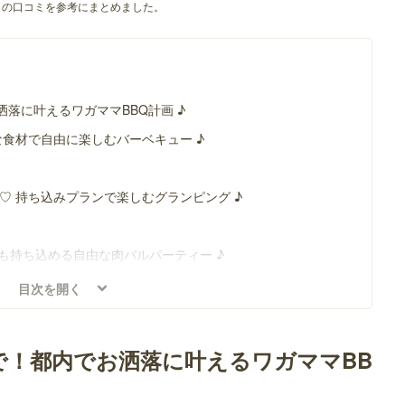
の口コミを参考にまとめました。
落に叶えるワガママBBQ計画 ♪
な食材で自由に楽しむバーベキュー ♪
♡ 持ち込みプランで楽しむグランピング ♪
物も持ち込める自由な肉バルパーティー ♪
BQ 渋谷ガーデンスペース 道玄坂
目次を開く
プランで楽しむプライベートバーベキュー ♪
で！都内でお洒落に叶えるワガママBB
楽しむリゾートバーベキュー ♪
カリエリゾート 本店