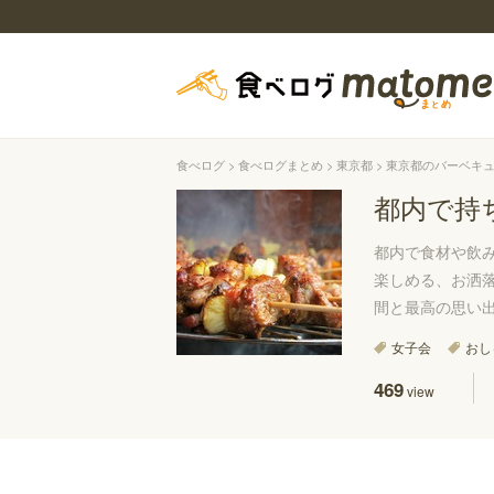
食べログ
食べログまとめ
東京都
東京都のバーベキ
都内で持
都内で食材や飲
楽しめる、お洒落
間と最高の思い
女子会
おし
469
view