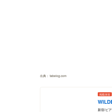
出典：
tabelog.com
掲載保留
WILD
新宿/ビ