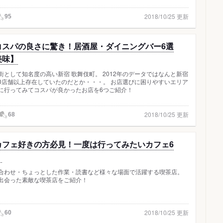
2018/10/25 更新
95
コスパの良さに驚き！居酒屋・ダイニングバー6選
美味】
街として知名度の高い新宿 歌舞伎町。 2012年のデータではなんと新宿
000店舗以上存在していたのだとか・・・。 お店選びに困りやすいエリア
に行ってみてコスパが良かったお店を6つご紹介！
2018/10/25 更新
68
カフェ好きの方必見！一度は行ってみたいカフェ6
】
合わせ・ちょっとした作業・読書など様々な場面で活躍する喫茶店。
出会った素敵な喫茶店をご紹介！
2018/10/25 更新
60