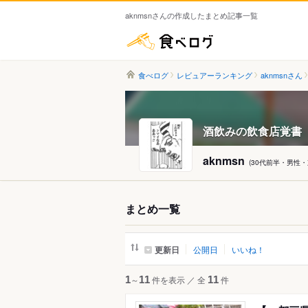
aknmsnさんの作成したまとめ記事一覧
食べログ
食べログ
レビュアーランキング
aknmsnさん
酒飲みの飲食店覚書
aknmsn
(30代前半・男性
まとめ一覧
更新日
公開日
いいね！
1
～
11
件を表示
／
全
11
件