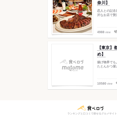
奈川】
恋人との記念
沢なお店で贅
view
4988
【東京】
め】
揚げ物界でも
たとんかつ屋
view
10580
ランキングと口コミで探せるグルメサイト