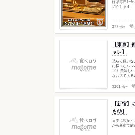
ほぼ毎日外食
紹介します！
view
277
【東京】
ャレ】
恐らく嫌いな
に様々なハン
プ！ 美味し
なお店である
view
3201
【新宿】
も◎】
日本に数多く
から新宿で飲