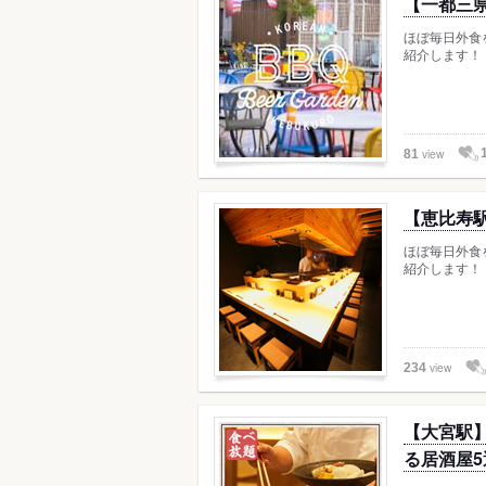
【一都三
ほぼ毎日外食
紹介します！
view
81
【恵比寿
ほぼ毎日外食
紹介します！
view
234
【大宮駅
る居酒屋5