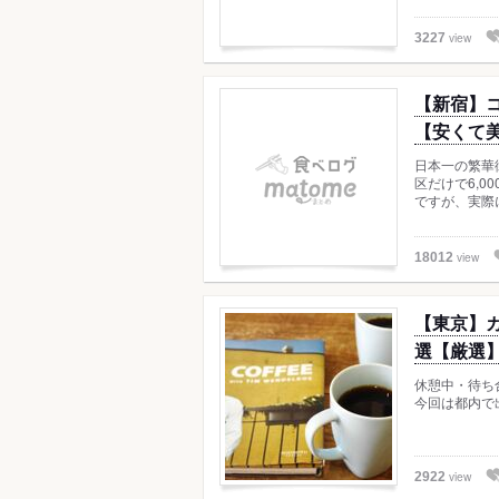
view
3227
【新宿】
【安くて
日本一の繁華
区だけで6,
ですが、実際
view
18012
【東京】
選【厳選
休憩中・待ち
今回は都内で
view
2922