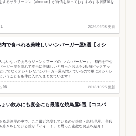
をするサラリーマン【aknmsn】が自信を持っておすすめする居酒屋を
2026/06/08 更新
1
都内で食べれる美味しいハンバーガー屋5選【オシ
人はいないであろうジャンクフードの「ハンバーガー」。 都内を中心
バーガー屋を訪れて本当に美味しいと思ったお店を5店舗ピックアッ
いだけでなくオシャレなハンバーガー屋も増えているので更にオシャレ
ということも条件に入れてまとめています！
2018/10/25 更新
98
ちょい飲みにも宴会にも最適な焼鳥屋5選【コスパ
ある居酒屋の中で、ここ最近急増しているのが焼鳥・鳥料理屋。 普段
み歩きをしている僕が「イイ！！」と思った素敵なお店を紹介！