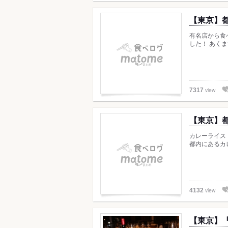
【東京】
有名店から食
した！ あく
view
7317
【東京】
カレーライス
都内にあるカ
view
4132
【東京】