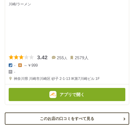
川崎/ラーメン
3.42
255
2579
人
人
-
～￥999
夜
昼
-
の
の
金
金
神奈川県
川崎市川崎区 砂子 2-1-13
IK第7川崎ビル 1F
額
額
:
:
アプリで開く
このお店の口コミをすべて見る