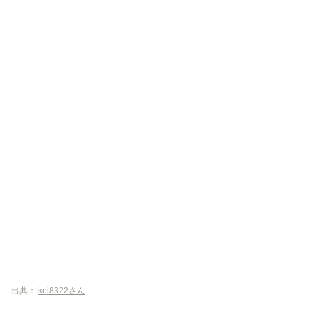
出典：
kei8322さん