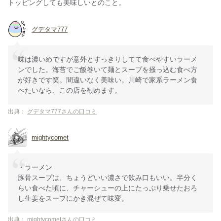
トッピングしても美味しいとのこと。
グデタマ777
味は濃いめですが意外とすっきりしてて食べやすいラーメ
ンでした。海苔でご飯巻いて麺とスープを掻っ込む食べ方
が好きです笑。間違いなく美味い。川崎で家系ラーメン食
べたいなら、この店を勧めます。
出典：
グデタマ777さんの口コミ
mightycomet
・ラーメン
豚骨スープは、ちょうどいい濃さで飲み口もいい。半分く
らい食べた頃に、チャーシューの上にたっぷり乗せたおろ
し生姜をスープにかき混ぜて味変。
出典：
mightycometさんの口コミ