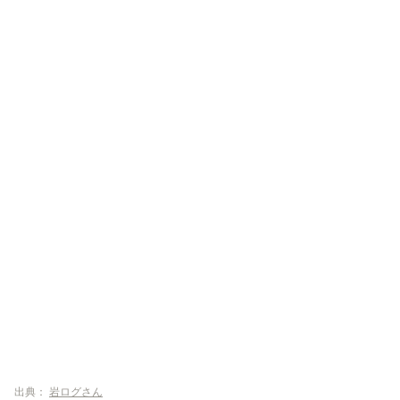
横田家
宮前商店
横浜家系ラーメン大岡家 向ヶ丘遊園店
横濱家 東名川崎店
出典：
岩ログさん