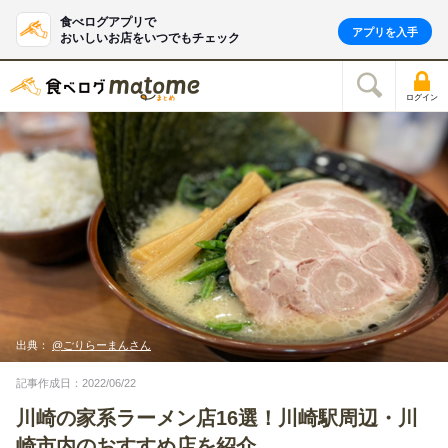
食べログアプリで
アプリを入手
おいしいお店をいつでもチェック
ログイン
出典：
@ごりらーまんさん
記事作成日：2022/06/22
川崎の家系ラーメン店16選！川崎駅周辺・川
崎市内のおすすめ店を紹介