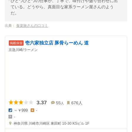
ひとつひとつの仕事が、丁寧で、味付けや盛り合わせに出
ている。どうやら、真面目な家系ラーメン屋さんのよう
だ。
出典：
食楽旅さんの口コミ
壱六家独立店 豚骨らーめん 道
京急川崎/ラーメン
3.37
55
676
人
人
～￥999
-
夜
昼
-
の
の
金
金
神奈川県
川崎市川崎区 東田町 10-30
KSビル 1F
額
額
:
: