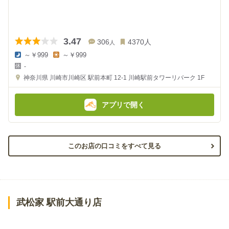
3.47
306
4370
人
人
～￥999
～￥999
夜
昼
-
の
の
金
金
神奈川県
川崎市川崎区 駅前本町 12-1
川崎駅前タワーリバーク 1F
額
額
:
:
アプリで開く
このお店の口コミをすべて見る
武松家 駅前大通り店