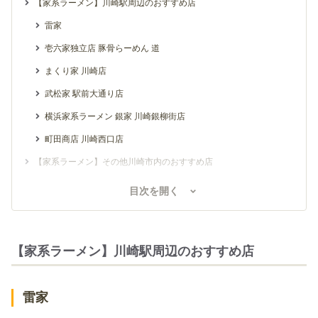
【家系ラーメン】川崎駅周辺のおすすめ店
雷家
壱六家独立店 豚骨らーめん 道
まくり家 川崎店
武松家 駅前大通り店
横浜家系ラーメン 銀家 川崎銀柳街店
町田商店 川崎西口店
【家系ラーメン】その他川崎市内のおすすめ店
横浜ラーメン てっぺん家
目次を開く
川崎家
家系ラーメン 近藤家 川崎店
【家系ラーメン】川崎駅周辺のおすすめ店
武蔵家 稲田堤店
横浜ラーメン 渡来武 総本店
雷家
大崎家