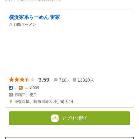
横浜家系らーめん 雷家
八丁畷/ラーメン
3.59
716
13320
人
人
-
～￥999
夜
昼
月曜日、祝日
の
の
金
金
神奈川県
川崎市川崎区 小川町 8-14
額
額
:
:
アプリで開く