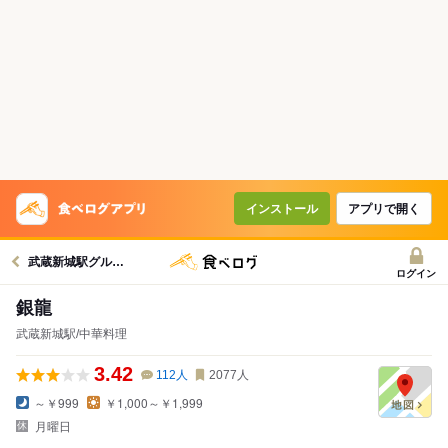
インストール
アプリで開く
武蔵新城駅グルメへ
ログイン
銀龍
武蔵新城駅/中華料理
3.42
112
人
2077
人
～￥999
￥1,000～￥1,999
月曜日