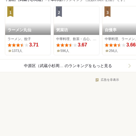
1
2
3
ラーメン丸仙
粥菜坊
自慢亭
ラーメン、餃子
中華料理、飲茶・点心、中華粥
中華料理、ラーメン
3.71
3.67
3.66
1373人
596人
256人
中原区（武蔵小杉周辺）×中華料理
のランキングをもっと見る
広告を非表示