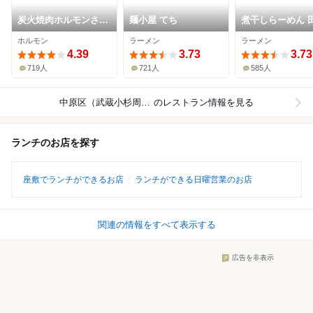
炭火焼肉ホルモンさわ
麺小屋 てち
煮干しらーめん 
いし
にぼる
ホルモン
ラーメン
ラーメン
4.39
3.73
3.73
719人
721人
585人
中原区（武蔵小杉周辺）
のレストラン情報を見る
ランチのお店を探す
座敷でランチができるお店
ランチができる日曜営業のお店
関連の情報をすべて表示する
広告を非表示