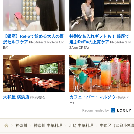
【銀座】ReFaで始める大人の贅
特別な名入れギフトも！ 銀座で
沢セルフケア
選ぶReFaの上質ケア
PR(ReFa GINZA on CR
PR(ReFa GIN
EA)
ZA on CREA)
大和屋 横浜店
カフェ・バー・マルソウ
(横浜/懐石)
(横浜/バ
ー)
Recommended by
神奈川
神奈川 中華料理
川崎 中華料理
中原区（武蔵小杉周