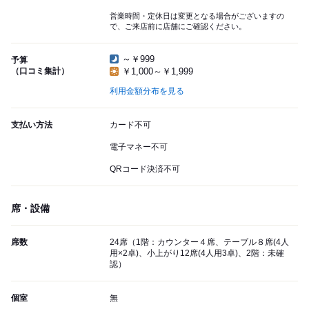
営業時間・定休日は変更となる場合がございますの
で、ご来店前に店舗にご確認ください。
～￥999
予算
（口コミ集計）
￥1,000～￥1,999
利用金額分布を見る
支払い方法
カード不可
電子マネー不可
QRコード決済不可
席・設備
席数
24席（1階：カウンター４席、テーブル８席(4人
用×2卓)、小上がり12席(4人用3卓)、2階：未確
認）
個室
無