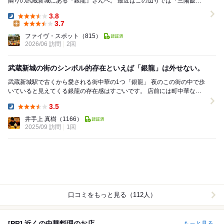
隣りの武蔵新城にある『銀龍』さんへ。 最近はこの辺りでは『三陽飯
店』の利用が多かったので、こちらにお邪魔したのは...
3.8
Dinner:
3.7
Lunch:
ファイヴ・スポット
（815）
2026/06 訪問
2回
武蔵新城の街のシンボル的存在といえば「銀龍」は外せない。
武蔵新城駅で古くから愛される街中華の1つ「銀龍」 夜のこの街の中で歩
いていると見えてくる銀龍の存在感はすごいです。 店前には町中華なら
ではの食品サンプルが飾られたディス...
3.5
Dinner:
井手上 真樹
（1166）
2025/09 訪問
1回
口コミをもっと見る（112人）
[PR] 近くの中華料理のお店
もっと見る