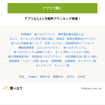
アプリで開く
アプリなら1ヶ月無料でランキング検索！
利用規約
食べログについて
携帯電話番号認証とは
口コミ・ランキングに対する取り組み
飲食店・飲食企業様向けサービス
食べログ店舗会員について
広告（メーカー・団体様等向け）について
機能改善要望
口コミガイドライン
食べログプレミアム
食べログプレミアム無料クーポン
ネット予約（リクエスト予約）
個人情報保護方針
外部送信（オプトアウト）
特定商取引法に基づく表記
推奨環境
ヘルプ・お問い合わせ
採用情報
企業情報
キーワード一覧
サイトマップ
チェーン一覧
言語：
English
简体中文
繁體中文
한국어
日本語
©Kakaku.com, Inc.