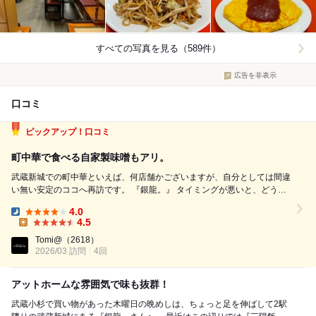
すべての写真を見る（589件）
広告を非表示
口コミ
ピックアップ！口コミ
町中華で食べる自家製味噌もアリ。
武蔵新城での町中華といえば、何店舗かございますが、自分としては間違
い無い安定のココへ再訪です。 『銀龍。』 タイミングが悪いと、どうし
ても提供迄の待ち時間が長くなってしまうのでＯＰＥＮと同時に入店を狙
4.0
います。 外は少し寒く天気が悪いのもあり、前々から気になっていたコ
Dinner:
4.5
チラを初チョイス。 ...
Lunch:
Tomi@
（2618）
2026/03 訪問
4回
アットホームな雰囲気で味も抜群！
武蔵小杉で買い物があった木曜日の晩めしは、ちょっと足を伸ばして2駅