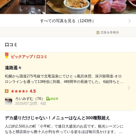
すべての写真を見る（1243件）
広告を非表示
口コミ
ピックアップ！口コミ
遠路遥々
札幌から国道275号線で北竜温泉にてひとっ風呂休憩、深川留萌道-オロ
ロンラインを通って13時頃に到着、4時間半の長旅でした。 6組待ちとの
ことでしたので、店の前でしばし歓談しながら順番を待ちます。 20分ほ
4.5
どで呼ばれまして、座敷の方に案内されましたので、待っている間にある
Lunch:
程度決めていたものを注文...
ろいみずむ
（76）
2026/07 訪問
4回
デカ盛りだけじゃない！メニューはなんと300種類超え
人口約2,500人の町「小平町」で連日大盛況のお店です。観光シーズンに
なると開店前から数十人が列を作っている姿をほぼ毎日見かけます。 で