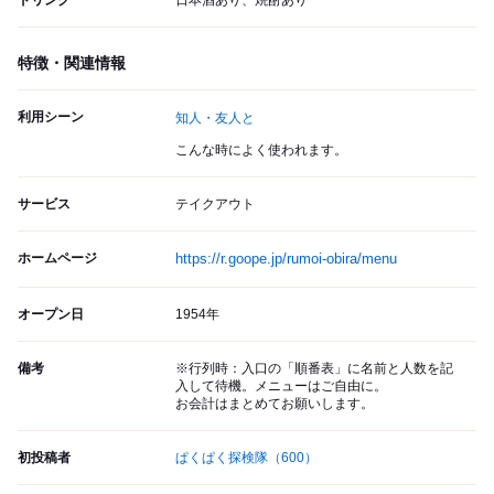
ドリンク
日本酒あり、焼酎あり
特徴・関連情報
利用シーン
知人・友人と
こんな時によく使われます。
サービス
テイクアウト
ホームページ
https://r.goope.jp/rumoi-obira/menu
オープン日
1954年
備考
※行列時：入口の「順番表」に名前と人数を記
入して待機。メニューはご自由に。
お会計はまとめてお願いします。
初投稿者
ぱくぱく探検隊
（600）