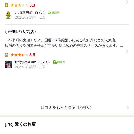
も冬はほぼ待ち時間なしで入れるので並ぶのが...
3.3
Lunch:
北海道男爵
（375）
2026/02 訪問
1回
小平町の人気店♪
小平町の鬼鹿エリア、国道232号線沿いにある海鮮丼などの人気店。
店舗の周りや国道を挟んだ向かい側に広めの駐車スペースがあります。
旅行で近くに来ていたので、ラン...
3.5
Lunch:
B'z@love.am
（1610）
2025/10 訪問
1回
口コミをもっと見る（294人）
[PR] 近くのお店