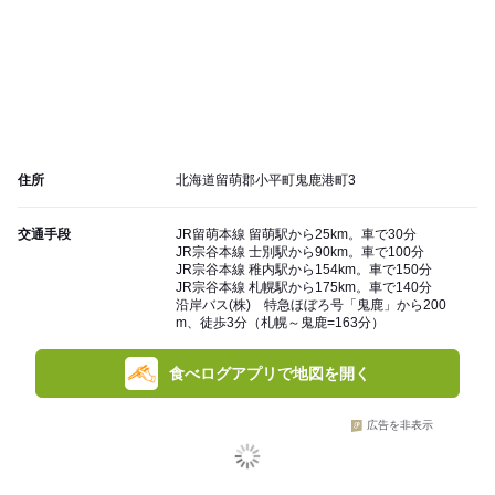
住所
北海道留萌郡小平町鬼鹿港町3
交通手段
JR留萌本線 留萌駅から25km。車で30分
JR宗谷本線 士別駅から90km。車で100分
JR宗谷本線 稚内駅から154km。車で150分
JR宗谷本線 札幌駅から175km。車で140分
沿岸バス(株) 特急ほぼろ号「鬼鹿」から200
m、徒歩3分（札幌～鬼鹿=163分）
食べログアプリで地図を開く
広告を非表示