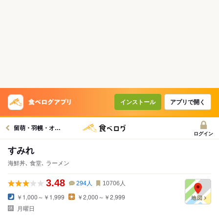
インストール
アプリで開く
留萌・羽幌・オロロライングルメへ
ログイン
すみれ
海鮮丼､ 食堂､ ラーメン
3.48
294
人
10706
人
￥1,000～￥1,999
￥2,000～￥2,999
月曜日