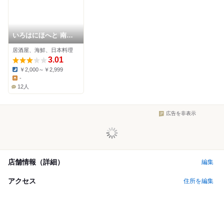
いろはにほへと 南稚
内店
居酒屋、海鮮、日本料理
3.01
￥2,000～￥2,999
Dinner:
-
Lunch:
12人
広告を非表示
店舗情報（詳細）
編集
アクセス
住所を編集