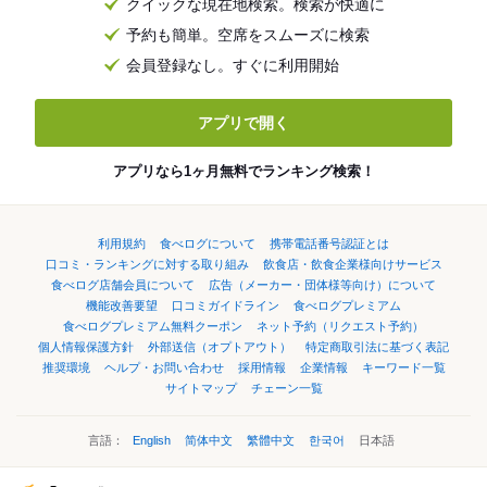
クイックな現在地検索。検索が快適に
予約も簡単。空席をスムーズに検索
会員登録なし。すぐに利用開始
アプリで開く
アプリなら1ヶ月無料でランキング検索！
利用規約
食べログについて
携帯電話番号認証とは
口コミ・ランキングに対する取り組み
飲食店・飲食企業様向けサービス
食べログ店舗会員について
広告（メーカー・団体様等向け）について
機能改善要望
口コミガイドライン
食べログプレミアム
食べログプレミアム無料クーポン
ネット予約（リクエスト予約）
個人情報保護方針
外部送信（オプトアウト）
特定商取引法に基づく表記
推奨環境
ヘルプ・お問い合わせ
採用情報
企業情報
キーワード一覧
サイトマップ
チェーン一覧
言語：
English
简体中文
繁體中文
한국어
日本語