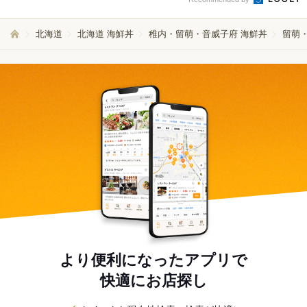
北海道
北海道 海鮮丼
稚内・留萌・音威子府 海鮮丼
留萌
より便利になったアプリで
快適にお店探し