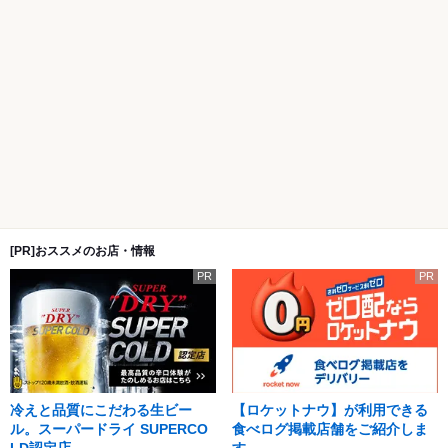
[PR]おススメのお店・情報
PR
PR
冷えと品質にこだわる生ビー
【ロケットナウ】が利用できる
ル。スーパードライ SUPERCO
食べログ掲載店舗をご紹介しま
LD認定店
す。