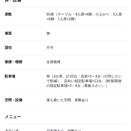
席・設備
席数
60席（テーブル：4人席×4脚。小上がり：5人席
×6脚、7人席×2脚）
個室
無
貸切
不可
禁煙・喫煙
全席禁煙
駐車場
有（3か所、計20台：店前×3～4台（行列しだい
で削減）、店向い指定駐車場×12台、2軒留萌側
の指定駐車場×3～4台（看板小さい））
空間・設備
落ち着いた空間、座敷あり
メニュー