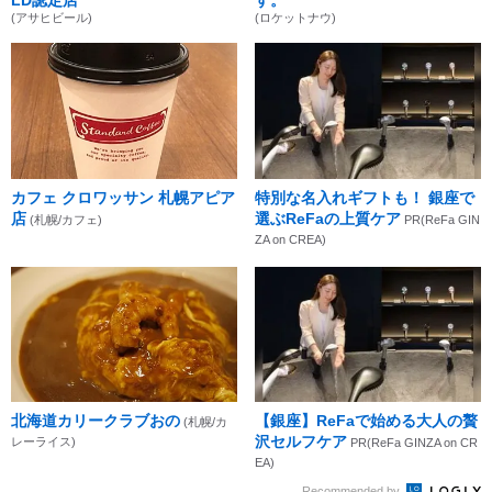
(アサヒビール)
(ロケットナウ)
カフェ クロワッサン 札幌アピア
特別な名入れギフトも！ 銀座で
店
選ぶReFaの上質ケア
(札幌/カフェ)
PR(ReFa GIN
ZA on CREA)
北海道カリークラブおの
【銀座】ReFaで始める大人の贅
(札幌/カ
沢セルフケア
レーライス)
PR(ReFa GINZA on CR
EA)
Recommended by