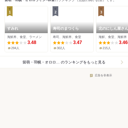
留萌・羽幌・オロロライン
×
和食
のランキング（点数の高いお店）です。
1
2
3
すみれ
寿司のまつくら
北のにしん屋さ
海鮮丼、食堂、ラーメン
寿司、海鮮丼、食堂
海鮮、食堂、海鮮丼
3.48
3.47
3.46
294人
302人
215人
留萌・羽幌・オロロライン×和食
のランキングをもっと見る
広告を非表示