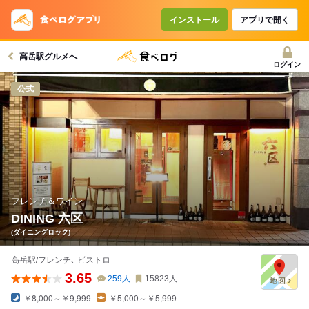
コースで使えるクーポン
戻る
インストール
アプリで開く
高岳駅グルメへ
クーポンを利用せず予約する
ログイン
公式
フレンチ＆ワイン
DINING 六区
(ダイニングロック)
高岳駅/フレンチ､ ビストロ
3.65
259
人
15823
人
￥8,000～￥9,999
￥5,000～￥5,999