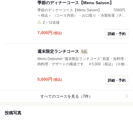
季節のディナーコース【Menu Saison】
季節のディナーコース【Menu Saison】 7000円
＜税込＞ （コース内容） ・お口取り ・冷製前菜（チョ
イス） ・温製前菜 ・スープ ・魚料理 ・肉料理（チョイ
2～12名様
ス） ・デザート（チョイス） お客様のお好みで前菜・主
菜・デザートをお選びいただけます。 メインが2皿のフ
7,000
円
(税込)
詳細・予約
ルコースです。
週末限定ランチコース
5品
Menu Dejeuner “週末限定ランチコース” 前菜・魚料理・
肉料理・デザートの構成です。 ￥5,000（税込） (※御二
人様よりのご注文でお願いします。)
5,000
円
(税込)
詳細・予約
すべてのコースを見る（7件）
投稿写真