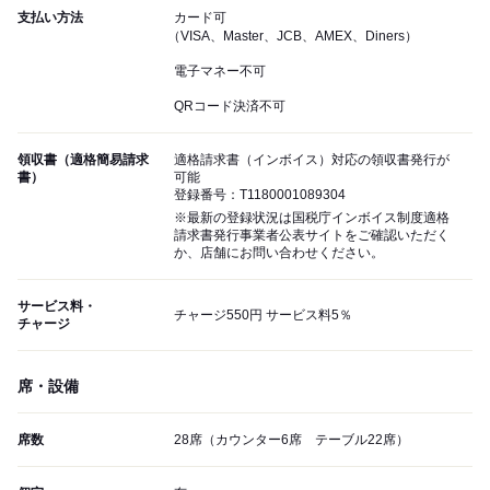
支払い方法
カード可
（VISA、Master、JCB、AMEX、Diners）
電子マネー不可
QRコード決済不可
領収書（適格簡易請求
適格請求書（インボイス）対応の領収書発行が
書）
可能
登録番号：T1180001089304
※最新の登録状況は国税庁インボイス制度適格
請求書発行事業者公表サイトをご確認いただく
か、店舗にお問い合わせください。
サービス料・
チャージ550円 サービス料5％
チャージ
席・設備
席数
28席（カウンター6席 テーブル22席）