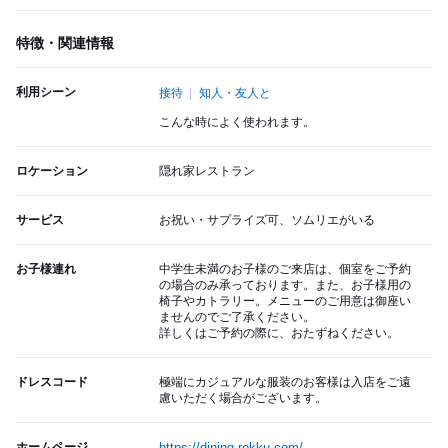
特徴・関連情報
利用シーン
接待
知人・友人と
こんな時によく使われます。
ロケーション
隠れ家レストラン
サービス
お祝い・サプライズ可、ソムリエがいる
お子様連れ
中学生未満のお子様のご来店は、個室をご予約
の場合のみ承っております。また、お子様用の
椅子やカトラリー。メニューのご用意は御座い
ませんのでご了承ください。
詳しくはご予約の際に、おたずねください。
ドレスコード
極端にカジュアルな服装のお客様は入店をご遠
慮いただく場合がございます。
ホームページ
https://dining-rokku.com/