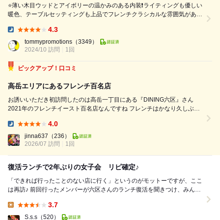
⭐️薄い木目ウッドとアイボリーの温かみのある内装❗️ライティングも優しい
暖色、テーブルセッティングも上品でフレンチクラシカルな雰囲気がある
❗️女性客が目立つ❗️ ⭐️本来は、ワインと食事を両方楽しむお店さん❗️車に乗る
4.3
ため、今回は、料理のみを堪能した。横から聞こえるワイン説明もその知
Dinner:
識、本格さは確認できる。 ⭐️食べログ限定web予約特典で特別限定ディナ
tommypromotions
（3349）
ーコースをお値打ちに食べられる❗️魚介お...
2024/10 訪問
1回
ピックアップ！口コミ
高岳エリアにあるフレンチ百名店
お誘いいただき初訪問したのは高岳一丁目にある『DINING六区』さん
2021年のフレンチイースト百名店なんですね フレンチはかなり久しぶ
り、ゴチになります♪ 高岳周辺はフレンチやイタリアンの美味しい店がた
4.0
くさんあるエリアですが殆ど来ないので嬉しい 最初のアミューズは6種類
Dinner:
から食べたいも...
jinna637
（236）
2026/07 訪問
1回
復活ランチで2年ぶりの女子会 リピ確定♪
「できれば行ったことのない店に行く」というのがモットーですが、ここ
は再訪♪ 前回行ったメンバーが六区さんのランチ復活を聞きつけ、みんな
行きたい！となり今回は5人での訪問となりまし...
3.7
Lunch:
S.s.s
（520）