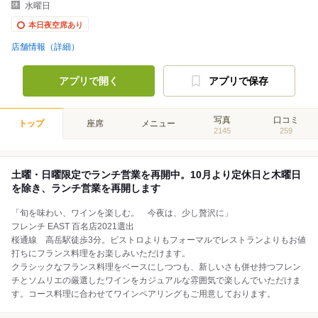
水曜日
本日夜空席あり
店舗情報（詳細）
アプリで開く
アプリで保存
写真
口コミ
トップ
座席
メニュー
2145
259
土曜・日曜限定でランチ営業を再開中。10月より定休日と木曜日
を除き、ランチ営業を再開します
「旬を味わい、ワインを楽しむ。 今夜は、少し贅沢に」
フレンチ EAST 百名店2021選出
桜通線 高岳駅徒歩3分。ビストロよりもフォーマルでレストランよりもお値
打ちにフランス料理をお楽しみいただけます。
クラシックなフランス料理をベースにしつつも、新しいさも併せ持つフレン
チとソムリエの厳選したワインをカジュアルな雰囲気で楽しんでいただけま
す。コース料理に合わせてワインペアリングもご用意しております。