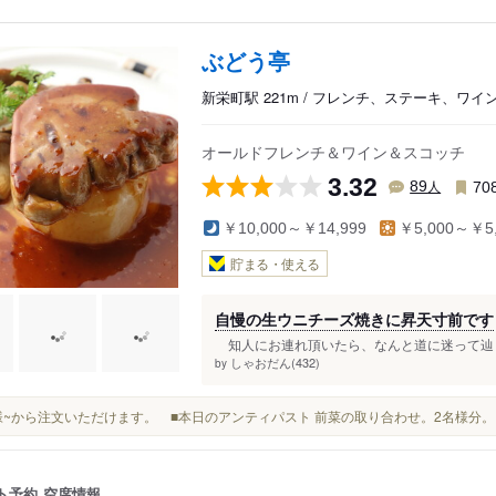
ぶどう亭
新栄町駅 221m / フレンチ、ステーキ、ワイ
オールドフレンチ＆ワイン＆スコッチ
3.32
人
89
70
￥10,000～￥14,999
￥5,000～￥5,
貯まる・使える
自慢の生ウニチーズ焼きに昇天寸前です
知人にお連れ頂いたら、なんと道に迷って辿り
しゃおだん(432)
by
2名様~から注文いただけます。 ■本日のアンティパスト 前菜の取り合わせ。2名様分
ト予約
空席情報