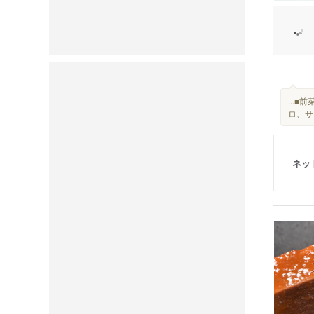
...
ロ、サ
ネッ