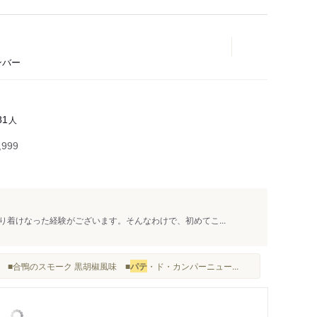
ンバー
人
81
999
着けなった経験がございます。そんなわけで、初めてこ...
。 ■合鴨のスモーク 黒胡椒風味 ■
パテ
・ド・カンパーニュー...