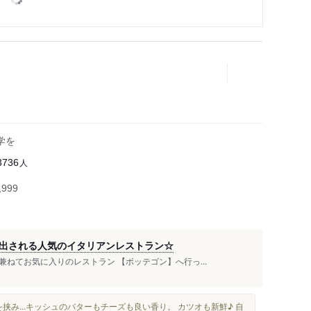
学を
人
3736
999
出される人気のイタリアンレストラン☆
ねてお気に入りのレストラン 【ボッテゴン】へ行っ...
挟み...キッシュのバターもチーズも良い香り。 カツオも新鮮♪ 自