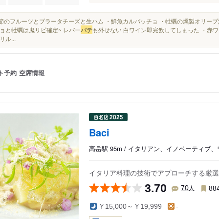
・季節のフルーツとブラータチーズと生ハム ・鮮魚カルパッチョ ・牡蠣の燻製オリーブ漬
ョと牡蠣は鬼リピ確定~ レバー
パテ
も外せない 白ワイン即完飲してしまった ・赤ワ
ル...
ト予約
空席情報
Baci
高岳駅 95m / イタリアン、イノベーティブ
イタリア料理の技術でアプローチする厳選
3.70
人
70
88
￥15,000～￥19,999
-