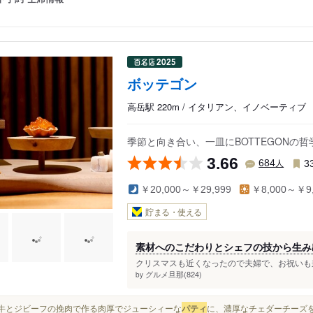
ボッテゴン
高岳駅 220m / イタリアン、イノベーティブ
季節と向き合い、一皿にBOTTEGONの哲
3.66
人
684
3
￥20,000～￥29,999
￥8,000～￥9,
貯まる・使える
素材へのこだわりとシェフの技から生み
クリスマスも近くなったので夫婦で、お祝いも兼
グルメ旦那(824)
by
近江牛とジビーフの挽肉で作る肉厚でジューシィーな
パティ
に、濃厚なチェダーチーズを