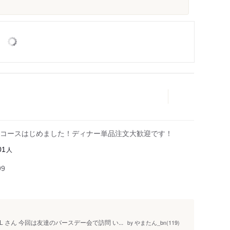
コースはじめました！ディナー単品注文大歓迎です！
人
01
99
 さん 今回は友達のバースデー会で訪問 い...
やまたん_bn(119)
by