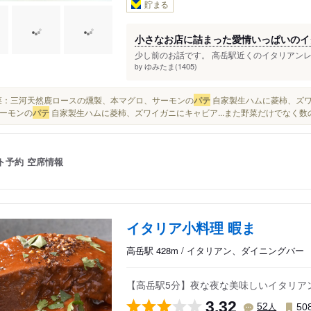
貯まる
小さなお店に詰まった愛情いっぱいのイ
少し前のお話です。 高岳駅近くのイタリアンレス
ゆみたま(1405)
by
■前菜：三河天然鹿ロースの燻製、本マグロ、サーモンの
パテ
自家製生ハムに菱柿、ズワ
ーモンの
パテ
自家製生ハムに菱柿、ズワイガニにキャビア...また野菜だけでなく数
ト予約
空席情報
イタリア小料理 暇ま
高岳駅 428m / イタリアン、ダイニングバー
【高岳駅5分】夜な夜な美味しいイタリア
3.32
人
52
50