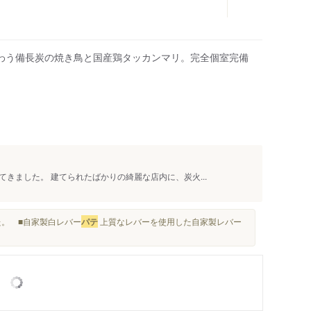
わう備長炭の焼き鳥と国産鶏タッカンマリ。完全個室完備
きました。 建てられたばかりの綺麗な店内に、炭火...
た。 ■自家製白レバー
パテ
上質なレバーを使用した自家製レバー