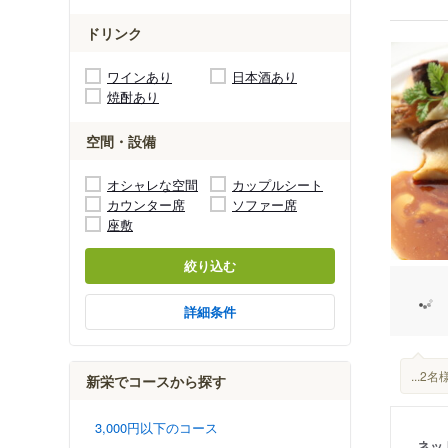
ドリンク
ワインあり
日本酒あり
焼酎あり
空間・設備
オシャレな空間
カップルシート
カウンター席
ソファー席
座敷
絞り込む
詳細条件
...
新栄でコースから探す
3,000円以下のコース
ネッ