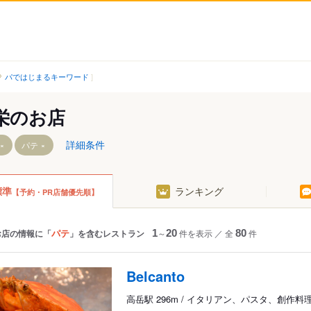
パではじまるキーワード
栄のお店
詳細条件
パテ
標準
ランキング
【予約・PR店舗優先順】
パテ
お店の情報に「
」を含むレストラン
1
～
20
件を表示
／
全
80
件
Belcanto
高岳駅 296m / イタリアン、パスタ、創作料