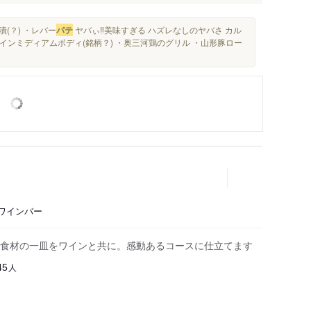
(？) ・レバー
パテ
ヤバぃ‼️美味すぎる ハズレなしのヤバさ カル
インミディアムボディ(銘柄？) ・奥三河鶏のグリル ・山形豚ロー
、ワインバー
食材の一皿をワインと共に。感動あるコースに仕立てます
人
45