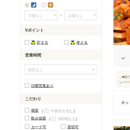
～
Vポイント
貯まる
使える
営業時間
...
レバー
日曜営業あり
こだわり
ネッ
個室
半個室を含む
飲み放題
3時間以上
カード可
貸切可