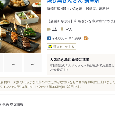
新栄町駅 453m / 焼き鳥、居酒屋、鳥料理
【新栄町駅8分】和モダンな寛ぎ空間で味
人
人
1
52
￥4,000～￥4,999
-
貯まる・使える
人気焼き鳥店新栄に進出
本日開店のきんざんさんへ飛び込みでお邪魔して
cb35d7(41)
by
■和風合鴨ロース煮 やわらかな肉質の中にほのかな甘味をもつ合鴨を和風に仕上げまし
ワインとの相性抜群です！バケット追加(3枚)は132円です...
ト予約
空席情報