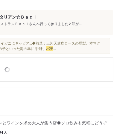
タリアン☆Ｂａｃｉ
トランＢａｃｉさんへ行って参りました♪ 私が...
イガニにキャビア...◆前菜：三河天然鹿ロースの燻製、本マグ
の子といった海の幸に 砂肝、
パテ
...
ンとワインを求め大人が集う店◆ソロ飲みも気軽にどうぞ
人
84