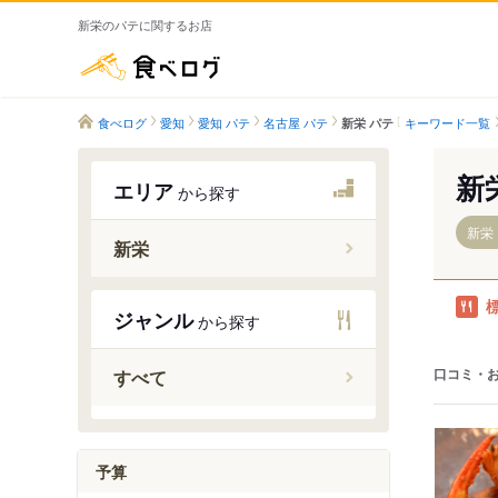
新栄のパテに関するお店
食べログ
食べログ
愛知
愛知 パテ
名古屋 パテ
キーワード一覧
新栄 パテ
新
エリア
から探す
新栄
新栄
新栄町駅
ジャンル
から探す
高岳駅
口コミ・
すべて
予算