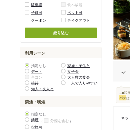
駐車場
食べ放題
子供可
ペット可
クーポン
テイクアウト
絞り込む
利用シーン
指定なし
家族・子供と
デート
女子会
合コン
大人数の宴会
接待
一人で入りやすい
知人・友人と
...
パテ
は
禁煙・喫煙
指定なし
ネッ
禁煙
分煙を含む
喫煙可