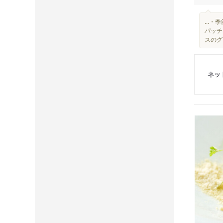
...
パッチ
スのグリ
ネッ