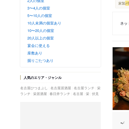
2人の個室
家製
パ
3〜4人の個室
5〜10人の個室
10人未満の個室あり
ネッ
10〜20人の個室
20人以上の個室
宴会に使える
座敷あり
掘りごたつあり
人気のエリア・ジャンル
名古屋ひつまぶし
名古屋居酒屋
名古屋ランチ
栄
ランチ
栄居酒屋
春日井ランチ
名古屋
栄
伏見