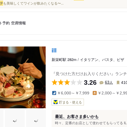
テ
も美味しくてワインが飲みたくなる〜...
ト予約
空席情報
ill
新栄町駅 282m / イタリアン、パスタ、ピザ
『見つけた方だけお入りください』ランチ
3.26
人
63
41
￥6,000～￥7,999
￥2,000～￥2,9
貯まる・使える
最近、お客さま多いかも
時々、定番のお店として使わせてもらってる ILL