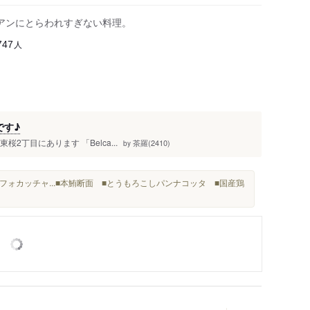
アンにとらわれすぎない料理。
人
747
です♪
桜2丁目にあります 「Belca...
茶羅(2410)
by
ォカッチャ...■本鮪断面 ■とうもろこしパンナコッタ ■国産鶏