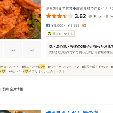
深夜3時まで営業◆厳選食材で作るイタリ
3.62
人
105
6
￥8,000～￥9,999
-
貯まる・使える
味・居心地・接客の3拍子が揃ったお店
大好きなお店です(^^) 伺ったのは 名古屋市東区東
■鰆のカルパッチョ ■鳥レバーの
パテ
■パテドカンパーニュ♪ ■前菜の盛り合わせ ■フ
パテ
■鶏レバー
パテ
＆ブリオッシュのトースト...
ト予約
空席情報
焼き鳥きんざん 新栄店