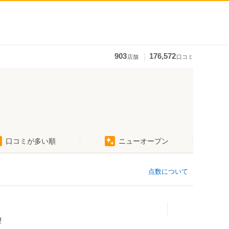
｜
903
176,572
店舗
口コミ
口コミが多い順
ニューオープン
点数について
理