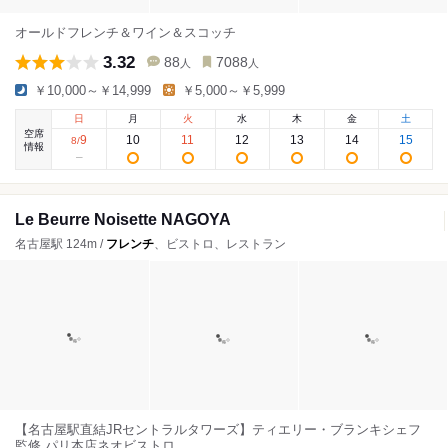
オールドフレンチ＆ワイン＆スコッチ
3.32
88
7088
人
人
￥10,000～￥14,999
￥5,000～￥5,999
日
月
火
水
木
金
土
空席
9
10
11
12
13
14
15
8
/
情報
Le Beurre Noisette NAGOYA
名古屋駅 124m /
フレンチ
、ビストロ、レストラン
【名古屋駅直結JRセントラルタワーズ】ティエリー・ブランキシェフ
監修 パリ本店ネオビストロ