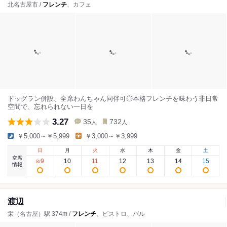
北名古屋市 /
フレンチ
、カフェ
ドッグラン併設、全席わんちゃん同伴可◎本格フレンチを味わう非日常
空間で、忘れられない一日を
3.27
35
732
人
人
￥5,000～￥5,999
￥3,000～￥3,999
日
月
火
水
木
金
土
空席
9
10
11
12
13
14
15
8
/
情報
渡辺
栄（名古屋）駅 374m /
フレンチ
、ビストロ、バル