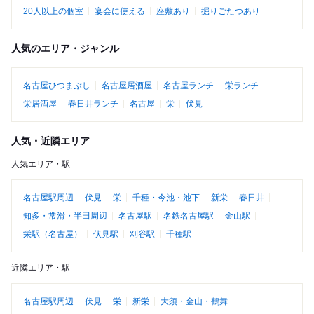
20人以上の個室
宴会に使える
座敷あり
掘りごたつあり
人気のエリア・ジャンル
名古屋ひつまぶし
名古屋居酒屋
名古屋ランチ
栄ランチ
栄居酒屋
春日井ランチ
名古屋
栄
伏見
人気・近隣エリア
人気エリア・駅
名古屋駅周辺
伏見
栄
千種・今池・池下
新栄
春日井
知多・常滑・半田周辺
名古屋駅
名鉄名古屋駅
金山駅
栄駅（名古屋）
伏見駅
刈谷駅
千種駅
近隣エリア・駅
名古屋駅周辺
伏見
栄
新栄
大須・金山・鶴舞