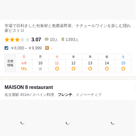
市場で目利きした旬食材と無農薬野菜、ナチュールワインを楽しむ隠れ
家ビストロ
3.07
10
1393
人
人
￥8,000～￥9,999
-
日
月
火
水
木
金
土
空席
9
10
11
12
13
14
15
8
/
情報
MAISON 8 restaurant
名古屋駅 451m / スペイン料理、
フレンチ
、イノベーティブ