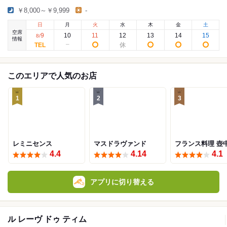
￥8,000～￥9,999
-
日
月
火
水
木
金
土
空席
9
10
11
12
13
14
15
8
/
情報
このエリアで人気のお店
1
2
3
レミニセンス
マスドラヴァンド
フランス料理 壺
4.4
4.14
4.1
アプリに切り替える
ル レーヴ ドゥ ティム