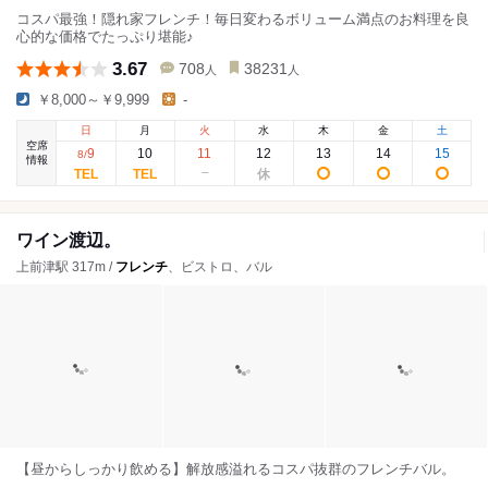
コスパ最強！隠れ家フレンチ！毎日変わるボリューム満点のお料理を良
心的な価格でたっぷり堪能♪
3.67
708
38231
人
人
￥8,000～￥9,999
-
日
月
火
水
木
金
土
空席
9
10
11
12
13
14
15
8
/
情報
ワイン渡辺。
上前津駅 317m /
フレンチ
、ビストロ、バル
【昼からしっかり飲める】解放感溢れるコスパ抜群のフレンチバル。