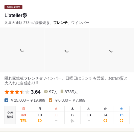
L'atelier泉
久屋大通駅 278m / 鉄板焼き、
フレンチ
、ワインバー
隠れ家鉄板フレンチ&ワインバー。日曜日はランチも営業。お肉の質と
火入れに自信あり!!
3.64
97
8785
人
人
￥15,000～￥19,999
￥6,000～￥7,999
日
月
火
水
木
金
土
空席
9
10
11
12
13
14
15
8
/
情報