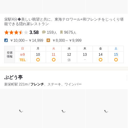
栄駅4分◆美しい眺望と共に、東海テロワール×和フレンチをじっくり堪
能できる隠れ家レストラン
3.58
159
9675
人
人
￥10,000～￥14,999
￥8,000～￥9,999
日
月
火
水
木
金
土
空席
9
10
11
12
13
14
15
8
/
情報
ぶどう亭
新栄町駅 221m /
フレンチ
、ステーキ、ワインバー