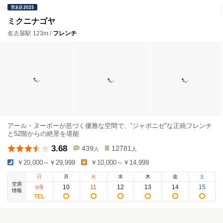
ミクニナゴヤ
名古屋駅 123m /
フレンチ
アール・ヌーボーが息づく優雅な空間で、“ジャポニゼ”な正統フレンチ
と52階からの絶景を堪能
3.68
439
12781
人
人
￥20,000～￥29,999
￥10,000～￥14,999
日
月
火
水
木
金
土
空席
9
10
11
12
13
14
15
8
/
情報