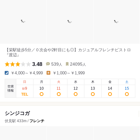
【栄駅徒歩5分／０次会や2軒目にも◎】カジュアルフレンチビストロ
『渡辺』
3.48
539
24095
人
人
￥4,000～￥4,999
￥1,000～￥1,999
日
月
火
水
木
金
土
空席
9
10
11
12
13
14
15
8
/
情報
シンジコガ
伏見駅 433m /
フレンチ