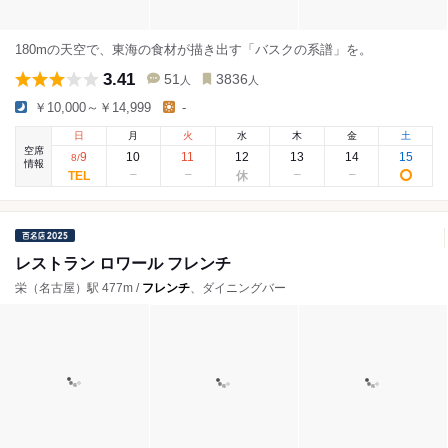
180mの天空で、東海の食材が描き出す「バスクの系譜」を。
3.41
51
3836
人
人
￥10,000～￥14,999
-
日
月
火
水
木
金
土
空席
9
10
11
12
13
14
15
8
/
情報
レストラン ロワール フレンチ
栄（名古屋）駅 477m /
フレンチ
、ダイニングバー