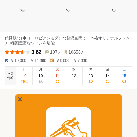
伏見駅4分◆ヨーロピアンモダンな贅沢空間で、本格オリジナルフレン
チ×種類豊富なワインを堪能
3.62
197
10658
人
人
￥10,000～￥14,999
￥6,000～￥7,999
日
月
火
水
木
金
土
空席
9
10
11
12
13
14
15
8
/
情報