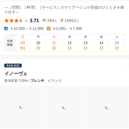
―［空間］［料理］［サービス］のマリアージュが至福のひとときを創
り出す―
3.71
294
15652
人
人
￥10,000～￥14,999
￥6,000～￥7,999
日
月
火
水
木
金
土
空席
9
10
11
12
13
14
15
8
/
情報
イノーヴェ
新栄町駅 538m /
フレンチ
、ビストロ