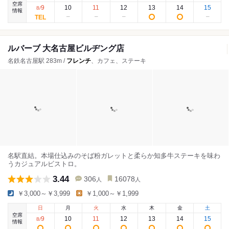
空席
9
10
11
12
13
14
15
8
/
情報
ルバーブ 大名古屋ビルヂング店
名鉄名古屋駅 283m /
フレンチ
、カフェ、ステーキ
名駅直結。本場仕込みのそば粉ガレットと柔らか知多牛ステーキを味わ
うカジュアルビストロ。
3.44
306
16078
人
人
￥3,000～￥3,999
￥1,000～￥1,999
日
月
火
水
木
金
土
空席
9
10
11
12
13
14
15
8
/
情報