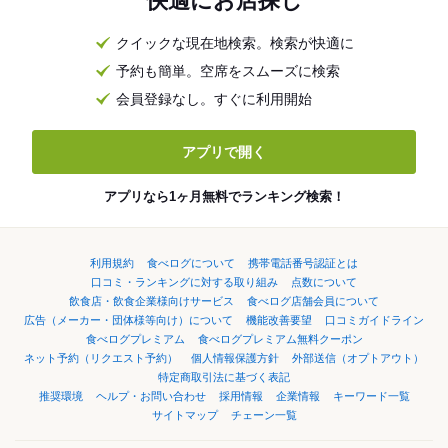
快適にお店探し
クイックな現在地検索。検索が快適に
予約も簡単。空席をスムーズに検索
会員登録なし。すぐに利用開始
アプリで開く
アプリなら1ヶ月無料でランキング検索！
利用規約
食べログについて
携帯電話番号認証とは
口コミ・ランキングに対する取り組み
点数について
飲食店・飲食企業様向けサービス
食べログ店舗会員について
広告（メーカー・団体様等向け）について
機能改善要望
口コミガイドライン
食べログプレミアム
食べログプレミアム無料クーポン
ネット予約（リクエスト予約）
個人情報保護方針
外部送信（オプトアウト）
特定商取引法に基づく表記
推奨環境
ヘルプ・お問い合わせ
採用情報
企業情報
キーワード一覧
サイトマップ
チェーン一覧