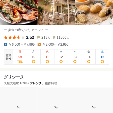
ー 美食の森でマリアージュ ー
3.52
213
11506
人
人
￥6,000～￥7,999
￥2,000～￥2,999
日
月
火
水
木
金
土
空席
9
10
11
12
13
14
15
8
/
情報
グリシーヌ
久屋大通駅 169m /
フレンチ
、創作料理