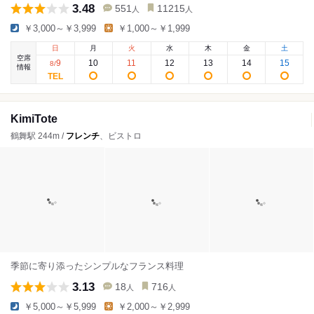
3.48
551
11215
人
人
￥3,000～￥3,999
￥1,000～￥1,999
日
月
火
水
木
金
土
空席
9
10
11
12
13
14
15
8
/
情報
KimiTote
鶴舞駅 244m /
フレンチ
、ビストロ
季節に寄り添ったシンプルなフランス料理
3.13
18
716
人
人
￥5,000～￥5,999
￥2,000～￥2,999