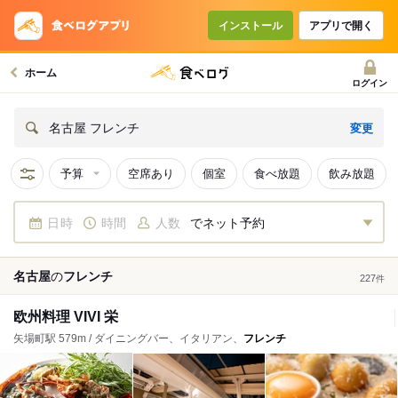
インストール
アプリで開く
ホーム
ログイン
変更
名古屋 フレンチ
予算
空席あり
個室
食べ放題
飲み放題
日時
時間
人数
でネット予約
名古屋
の
フレンチ
227
件
欧州料理 VIVI 栄
矢場町駅 579m / ダイニングバー、イタリアン、
フレンチ