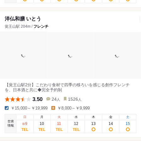
洋仏和膳 いとう
覚王山駅 204m /
フレンチ
【覚王山駅2分】こだわり食材で四季の移ろいを感じる創作フレンチ
を、日本酒と共に◆完全予約制
3.50
24
1526
人
人
￥15,000～￥19,999
￥8,000～￥9,999
日
月
火
水
木
金
土
空席
9
10
11
12
13
14
15
8
/
情報