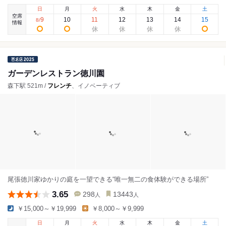
日
月
火
水
木
金
土
空席
9
10
11
12
13
14
15
8
/
情報
ガーデンレストラン徳川園
森下駅 521m /
フレンチ
、イノベーティブ
尾張徳川家ゆかりの庭を一望できる“唯一無二の食体験ができる場所”
3.65
298
13443
人
人
￥15,000～￥19,999
￥8,000～￥9,999
日
月
火
水
木
金
土