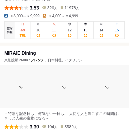
3.53
326
11978
人
人
￥8,000～￥9,999
￥4,000～￥4,999
日
月
火
水
木
金
土
空席
9
10
11
12
13
14
15
8
/
情報
MIRAIE Dining
東別院駅 260m /
フレンチ
、日本料理、イタリアン
－特別な記念日も、何気ない一日も。 大切な人と過ごすこの瞬間は、
きっと人生の宝物になる－
3.30
104
5589
人
人