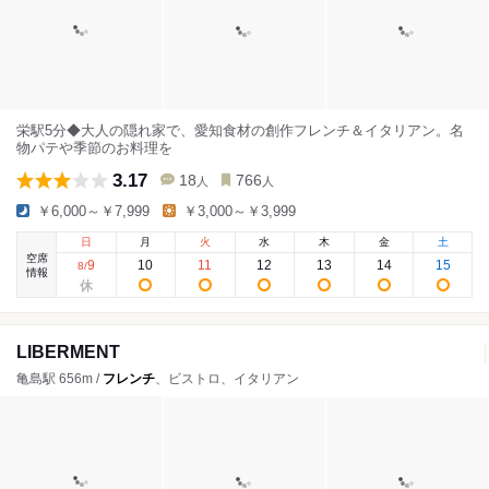
栄駅5分◆大人の隠れ家で、愛知食材の創作フレンチ＆イタリアン。名
物パテや季節のお料理を
3.17
18
766
人
人
￥6,000～￥7,999
￥3,000～￥3,999
日
月
火
水
木
金
土
空席
9
10
11
12
13
14
15
8
/
情報
LIBERMENT
亀島駅 656m /
フレンチ
、ビストロ、イタリアン