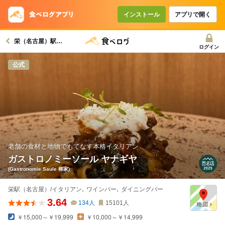
コースで使えるクーポン
戻る
インストール
アプリで開く
栄（名古屋）駅グルメへ
クーポンを利用せず予約する
ログイン
公式
老舗の食材と地物でもてなす本格イタリアン
ガストロノミーソール ヤナギヤ
(Gastronomie Saule 柳家)
栄駅（名古屋）/イタリアン､ ワインバー､ ダイニングバー
3.64
134
人
15101
人
￥15,000～￥19,999
￥10,000～￥14,999