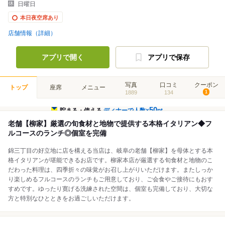
日曜日
本日夜空席あり
店舗情報（詳細）
アプリで開く
アプリで保存
写真
口コミ
クーポン
トップ
座席
メニュー
1889
134
1
50
貯まる・使える
ディナーで人数×
pt
老舗【柳家】厳選の旬食材と地物で提供する本格イタリアン◆フ
ルコースのランチ◎個室を完備
錦三丁目の好立地に店を構える当店は、岐阜の老舗【柳家】を母体とする本
格イタリアンが堪能できるお店です。柳家本店が厳選する旬食材と地物のこ
だわった料理は、四季折々の味覚がお召し上がりいただけます。またしっか
り楽しめるフルコースのランチもご用意しており、ご会食やご接待にもおす
すめです。ゆったり寛げる洗練された空間は、個室も完備しており、大切な
方と特別なひとときをお過ごしいただけます。