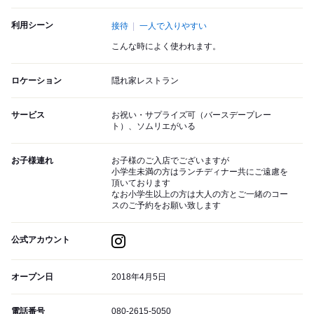
利用シーン
接待
一人で入りやすい
こんな時によく使われます。
ロケーション
隠れ家レストラン
サービス
お祝い・サプライズ可（バースデープレー
ト）、ソムリエがいる
お子様連れ
お子様のご入店でございますが
小学生未満の方はランチディナー共にご遠慮を
頂いております
なお小学生以上の方は大人の方とご一緒のコー
スのご予約をお願い致します
公式アカウント
オープン日
2018年4月5日
電話番号
080-2615-5050