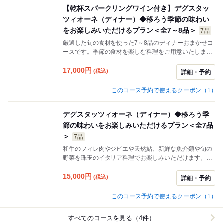
【乾杯スパークリングワイン付き】デグスタッ
ツィオーネ（ディナー）◆移ろう季節の味わい
をお楽しみいただけるプラン＜全7～8品＞
7品
厳選した旬の食材を使った7～8品のディナーおまかせコ
ースです。季節の食材を楽しむ料理をご用意いたしま
す。
17,000
円
(税込)
詳細・予約
このコース予約で使えるクーポン（1）
デグスタッツィオーネ（ディナー）◆移ろう季
節の味わいをお楽しみいただけるプラン＜全7品
＞
7品
和牛のフィレ肉やジビエや天然鮎、新鮮な魚介類や旬の
野菜を珠玉のイタリア料理でお楽しみいただけます。そ
の時季の食材をベースとしたシェフおまかせコースでお
もてなしいたします。四季折々の素材を使った逸品の
15,000
円
(税込)
詳細・予約
数々をご堪能ください。
このコース予約で使えるクーポン（1）
すべてのコースを見る（4件）