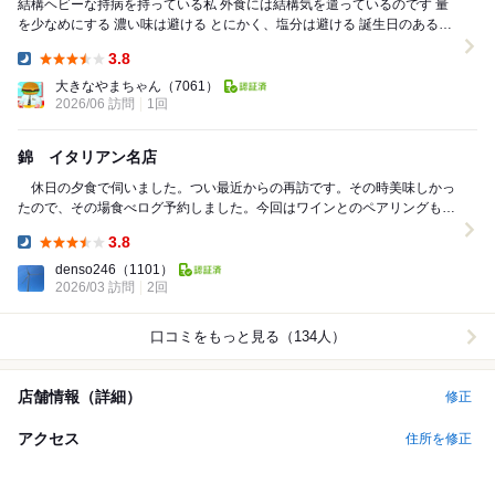
結構ヘビーな持病を持っている私 外食には結構気を遣っているのです 量
を少なめにする 濃い味は避ける とにかく、塩分は避ける 誕生日のある6
月 この時位はちょっと...
3.8
Dinner:
大きなやまちゃん
（7061）
2026/06 訪問
1回
錦 イタリアン名店
休日の夕食で伺いました。つい最近からの再訪です。その時美味しかっ
たので、その場食べログ予約しました。今回はワインとのペアリングもお
願いしました。前菜5種（カラスミなど良いですよ）...
3.8
Dinner:
denso246
（1101）
2026/03 訪問
2回
口コミをもっと見る（134人）
店舗情報（詳細）
修正
アクセス
住所を修正