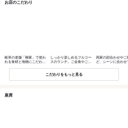
お店のこだわり
岐阜の老舗「柳家」で使わ
しっかり楽しめるフルコー
両家の顔合わせやご
れる食材と地物にこだわっ
スのランチ。ご会食やご接
ど、シーンに合わせ
たイタリアン
待にも◎
用ください。
こだわりをもっと見る
座席