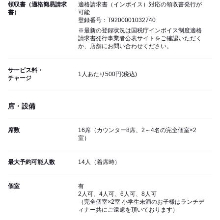
領収書（適格簡易請求
適格請求書（インボイス）対応の領収書発行が
書）
可能
登録番号：T9200001032740
※最新の登録状況は国税庁インボイス制度適格
請求書発行事業者公表サイトをご確認いただく
か、店舗にお問い合わせください。
サービス料・
1人あたり500円(税込)
チャージ
席・設備
席数
16席（カウンター8席、2～4名の完全個室×2
室）
最大予約可能人数
14人（着席時）
個室
有
2人可、4人可、6人可、8人可
（完全個室×2室 小学生未満のお子様はランチデ
ィナー共にご遠慮を頂いております）