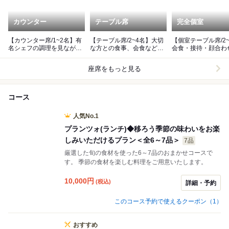
カウンター
テーブル席
完全個室
【カウンター席/1~2名】有
【テーブル席/2~4名】大切
【個室テーブル席/2
名シェフの調理を見ながら
な方との食事、会食などに
会食・接待・顔合わ
絶品イタリアンに舌鼓
ピッタリです
非
座席をもっと見る
コース
人気No.1
プランツォ(ランチ)◆移ろう季節の味わいをお楽
しみいただけるプラン＜全6～7品＞
7品
厳選した旬の食材を使った6～7品のおまかせコースで
す。 季節の食材を楽しむ料理をご用意いたします。
10,000
円
(税込)
詳細・予約
このコース予約で使えるクーポン（1）
おすすめ