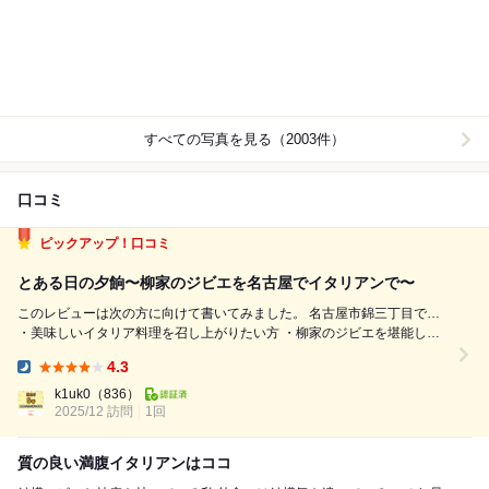
すべての写真を見る（2003件）
口コミ
ピックアップ！口コミ
とある日の夕餉〜柳家のジビエを名古屋でイタリアンで〜
このレビューは次の方に向けて書いてみました。 名古屋市錦三丁目で…
・美味しいイタリア料理を召し上がりたい方 ・柳家のジビエを堪能した
い方 ・ワインやお酒を合わせて楽しみたい方 ・ひとりでゆっくり過ごし
4.3
たい方 ・同行者と楽しいひとときを過ごしたい方 おひとりでご検討の方
Dinner:
・１...
k1uk0
（836）
2025/12 訪問
1回
質の良い満腹イタリアンはココ