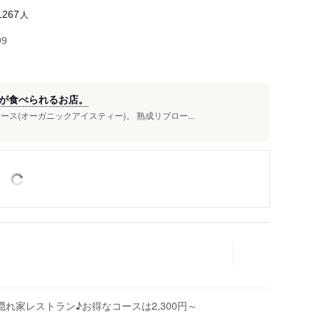
人
1267
99
が食べられるお店。
ス(オーガニックアイスティー)。 熟成リブロー...
れ家レストラン♪お得なコースは2,300円～