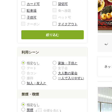
カード可
貸切可
駐車場
食べ放題
子供可
ペット可
クーポン
テイクアウト
絞り込む
利用シーン
指定なし
家族・子供と
ネッ
デート
女子会
合コン
大人数の宴会
接待
一人で入りやすい
知人・友人と
禁煙・喫煙
指定なし
禁煙
分煙を含む