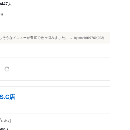
人
0447
99
そうなメニューが豊富で色々悩みました。 ...
marik997760(222)
by
S.C店
ิ่มต้น】
人
059