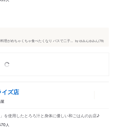
理がめちゃくちゃ食べたくなり バスで二子...
ゆみんゆみん(79)
by
ライズ店
酒屋
」を使用したとろろ汁と身体に優しい和ごはんのお店♪
人
570