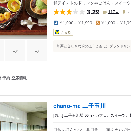
和テイストのドリンクやごはん・スイーツ
3.29
人
117
2
￥1,000～￥1,999
￥1,000～￥1,9
貯まる
和栗と焦しきな粉のほうじ茶モンブランドリンクセッ
ト予約
空席情報
chano-ma 二子玉川
[東京] 二子玉川駅 95m / カフェ、スイーツ
日常をほんの少し非日常に。靴をぬいで足