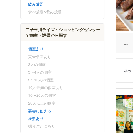
飲み放題
食べ放題&飲み放題
二子玉川ライズ・ショッピングセンター
で個室・設備から探す
個室あり
完全個室あり
2人の個室
ネッ
3〜4人の個室
5〜10人の個室
10人未満の個室あり
10〜20人の個室
20人以上の個室
宴会に使える
座敷あり
掘りごたつあり