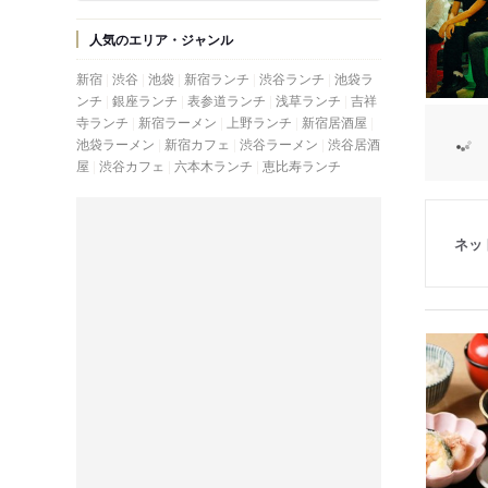
人気のエリア・ジャンル
新宿
渋谷
池袋
新宿ランチ
渋谷ランチ
池袋ラ
ンチ
銀座ランチ
表参道ランチ
浅草ランチ
吉祥
寺ランチ
新宿ラーメン
上野ランチ
新宿居酒屋
池袋ラーメン
新宿カフェ
渋谷ラーメン
渋谷居酒
屋
渋谷カフェ
六本木ランチ
恵比寿ランチ
ネッ