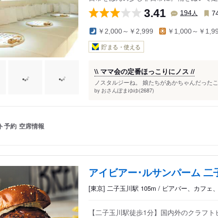
3.41
人
194
7
￥2,000～￥2,999
￥1,000～￥1,9
貯まる・使える
\\ ママ会の定番ほっこりにノス //
ノスタルジーね。 娘たちがあかちゃんだったころ
おさんぽまゆゆ(2687)
by
ト予約
空席情報
アイビアー･ルサンパーム 二
[東京] 二子玉川駅 105m / ビアバー、カフ
【二子玉川駅徒歩1分】国内外のクラフト