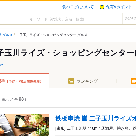
食べログについて
保有Vポイント
駅 グルメ
二子玉川ライズ・ショッピングセンター グルメ
子玉川ライズ・ショッピングセンター
条件
標準
ランキング
【予約・PR店舗優先順】
を表示
／
全
98
件
鉄板串焼 嵐 二子玉川ライズ
[東京] 二子玉川駅 116m / 居酒屋、焼き鳥