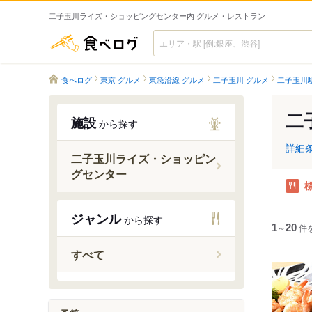
二子玉川ライズ・ショッピングセンター内 グルメ・レストラン
食べログ
食べログ
東京 グルメ
東急沿線 グルメ
二子玉川 グルメ
二子玉川
二
施設
から探す
詳細
二子玉川ライズ・ショッピン
グセンター
ジャンル
から探す
1
～
20
件
すべて