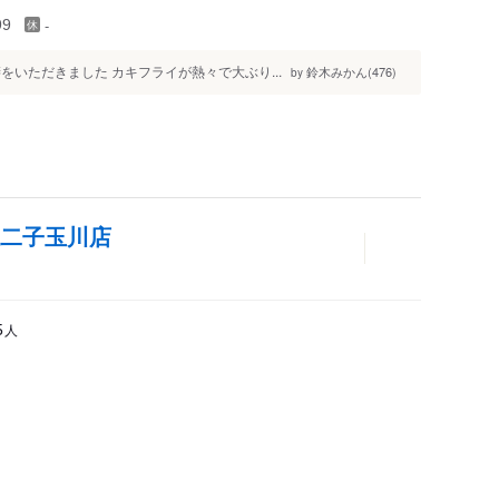
-
99
いただきました カキフライが熱々で大ぶり...
鈴木みかん(476)
by
急二子玉川店
人
5