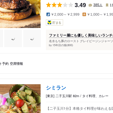
3.49
人
385
1
￥2,000～￥2,999
￥1,000～￥1,9
貯まる
ファミリー層にも優しく美味しいランチ
名水もち豚のロースト グレイビージンジャーソー
15年目の猫(800)
by
ト予約
空席情報
シミラン
[東京] 二子玉川駅 82m / タイ料理、カレー
【二子玉川1分】本格タイ料理が味わえる隠