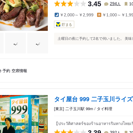
3.45
人
294
1
￥2,000～￥2,999
￥1,000～￥1,9
貯まる
土曜日の夜に予約して2名で伺いました。 美味し
ト予約
空席情報
タイ屋台 999 二子玉川ライズ
[東京] 二子玉川駅 99m / タイ料理
【ประวัติศาสตร์ของร้านอาหารริมทางไทยเร
3.39
人
392
7