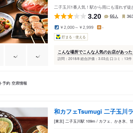
二子玉川1番人気！駅から雨にも濡れず徒
3.20
人
66
36
￥2,000～￥2,999
-
貯まる・使える
こんな場所でこんな人気のお店があった
訪問：2018/8 総合評価：3.03点 口コミ：13
ト予約
空席情報
和カフェTsumugi 二子玉川
[東京] 二子玉川駅 109m / カフェ、かき氷、