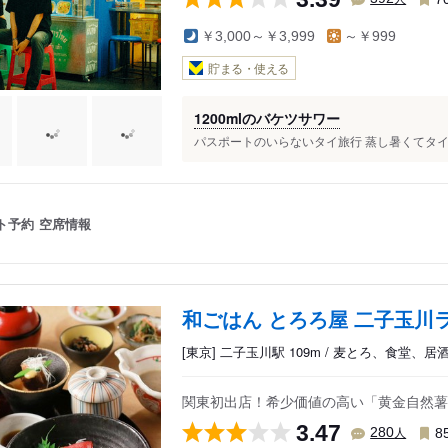
￥3,000～￥3,999
～￥999
貯まる・使える
1200mlのバケツサワー
パスポートのいらないタイ旅行 蒸し暑くてタイ料
ト予約
空席情報
和ごはん とろろ屋 二子玉川
[東京] 二子玉川駅 109m / 麦とろ、食堂、居
関東初出店！希少価値の高い「黄金自然薯
3.47
人
280
8