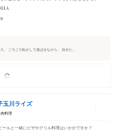
人
411
99
、 ごろごろ転がして遊ばせながら、 自分た...
子玉川ライズ
ェ、肉料理
ビールと一緒にピザやグリル料理はいかがですか？