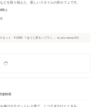
などを取り揃えた、新しいスタイルの和カフェです。
人
588
99
ト ¥1298- ＊ほうじ茶モンブラン ...
yko mama(187)
by
、野菜料理
を伸ばせるマットレス席で、くつろぎのひとときを。