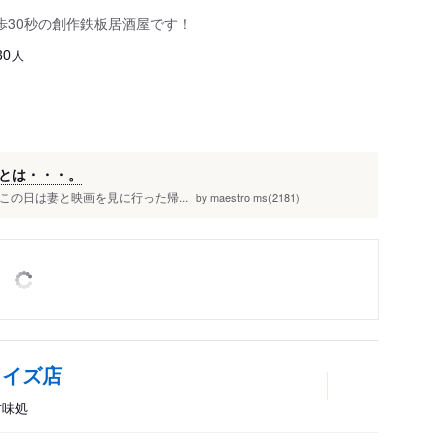
歩30秒の創作鉄板居酒屋です！
人
30
とは・・・。
件 この日は妻と映画を見に行った帰...
maestro ms(2181)
by
ライズ店
甘味処