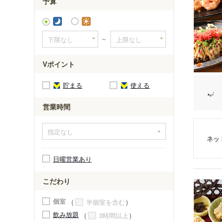
予算
～
Vポイント
貯まる
使える
営業時間
ネッ
日曜営業あり
こだわり
個室
半個室を含む
飲み放題
3時間以上