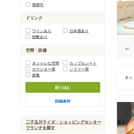
喫煙可
ドリンク
ワインあり
日本酒あり
焼酎あり
空間・設備
オシャレな空間
カップルシート
カウンター席
ソファー席
座敷
ネッ
絞り込む
詳細条件
二子玉川ライズ・ショッピングセンター
でランチを探す