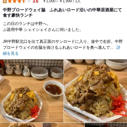
3.6
￥1,000～￥1,999 / 1人
lunch
中野ブロードウェイ脇 ふれあいロード沿いの中華居酒屋にて
食す豪快ランチ
この日のランチは中野へ。
ぶ器用中華 シェイシェイさんに伺いました。
JR中野駅北口を出て真正面のサンロードに入り、途中で右折。中野
ブロードウェイの右脇を抜けるふれあいロードを奥へ進んで...
詳
細を見る