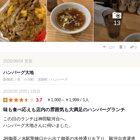
13
107
5
0
2026/08/04
更新
ハンバーグ大地
新御茶ノ水、小川町、淡路町 / ハンバーグ
2026/08
訪問
|
1回目
3.7
￥1,000～￥1,999 / 1人
lunch
味も食べ応えも店内の雰囲気も大満足のハンバーグランチ
この日のランチは神田駿河台へ。
ハンバーグ大地さんに伺いました。
JR御茶ノ水駅聖橋口から出て御茶の水仲通りを下り、駿河台道灌道