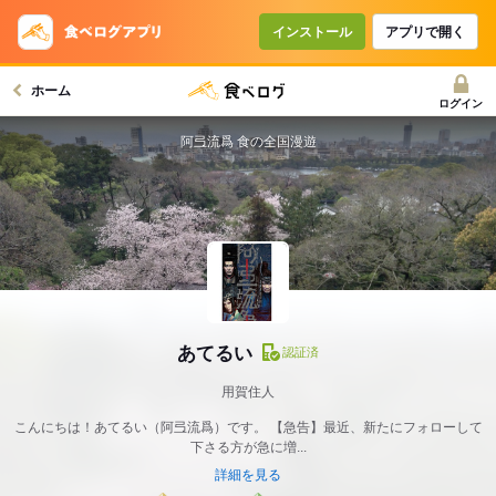
インストール
アプリで開く
ホーム
ログイン
阿弖流爲 食の全国漫遊
あてるい
認証済
用賀住人
こんにちは！あてるい（阿弖流爲）です。 【急告】最近、新たにフォローして
下さる方が急に増...
詳細を見る