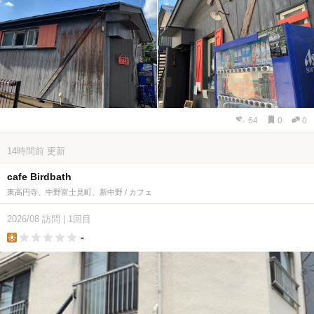
64
0
0
14時間前
更新
cafe Birdbath
東高円寺、中野富士見町、新中野 / カフェ
2026/08
訪問
|
1回目
-
lunch