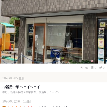
75
0
0
2026/08/05
更新
ぶ器用中華 シェイシェイ
中野、新井薬師前 / 中華料理、居酒屋、ラーメン
2026/08
訪問
|
1回目