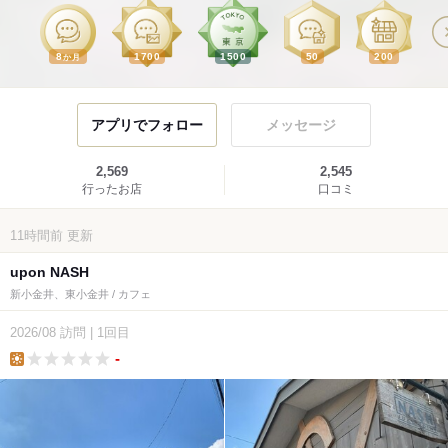
8
1700
1500
50
200
か月
アプリでフォロー
メッセージ
2,569
2,545
行ったお店
口コミ
11時間前
更新
upon NASH
新小金井、東小金井 / カフェ
2026/08
訪問
|
1回目
-
lunch