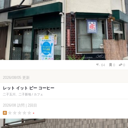
64
0
0
2026/08/05
更新
レット イット ビー コーヒー
二子玉川、二子新地 / カフェ
2026/08
訪問
|
2回目
-
lunch