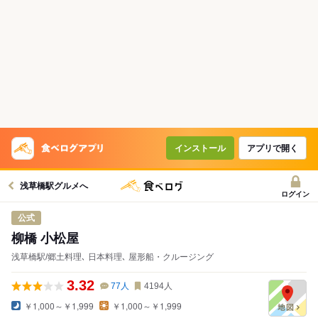
インストール
アプリで開く
浅草橋駅グルメへ
ログイン
公式
柳橋 小松屋
浅草橋駅/郷土料理､ 日本料理､ 屋形船・クルージング
3.32
77
人
4194
人
￥1,000～￥1,999
￥1,000～￥1,999