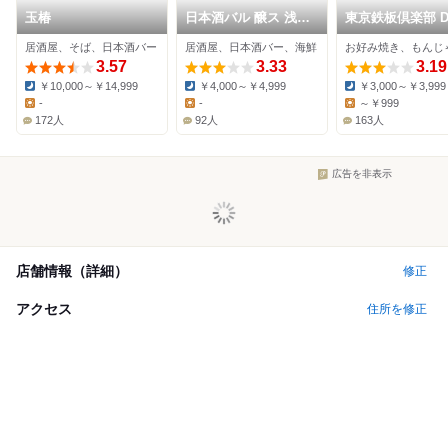
玉椿
日本酒バル 醸ス 浅草
東京鉄板倶楽部 D
橋
居酒屋、そば、日本酒バー
居酒屋、日本酒バー、海鮮
3.57
3.33
3.19
￥10,000～￥14,999
￥4,000～￥4,999
￥3,000～￥3,999
Dinner:
Dinner:
Dinner:
-
-
～￥999
Lunch:
Lunch:
Lunch:
172人
92人
163人
広告を非表示
店舗情報（詳細）
修正
アクセス
住所を修正