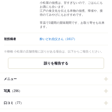
小松屋の佃煮は、甘すぎないので、ごはんにも
お酒にも合います、
江戸の食文化を伝える本物の佃煮、帰省や、接
待のてみやげにもおすすめです。
常温で3週間の賞味期間です、お取り寄せも出来
ます。
初投稿者
酔いどれ伯父さん
（1617）
※柳橋 小松屋の店舗情報に誤りがある場合は、以下からご報告ください。
誤りを報告する
メニュー
写真
（296）
口コミ
（77）