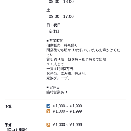
09:30 - 18:00
土
09:30 - 17:00
日・祝日
定休日
■ 営業時間
佃煮販売 持ち帰り
閉店後でも明かりが灯いていたらお声かけくだ
さい
貸切釣り船 朝６時～夜７時まで出船
１１人まで、
一隻１時間3万円、
お弁当、飲み物、持込可、
家族グループ、
■ 定休日
臨時営業あり
￥1,000～￥1,999
予算
￥1,000～￥1,999
￥1,000～￥1,999
予算
（口コミ集計）