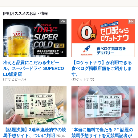
[PR]おススメのお店・情報
PR
PR
冷えと品質にこだわる生ビー
【ロケットナウ】が利用できる
ル。スーパードライ SUPERCO
食べログ掲載店舗をご紹介しま
LD認定店
す。
(アサヒビール)
(ロケットナウ)
【話題沸騰】3連単連続的中の競
"本当に無料で当たる？" 話題の
馬予想サイト、ついに判明
競馬予想サイトを元競馬記者が
PR(ル