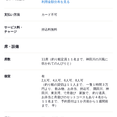
利用金額分布を見る
支払い方法
カード不可
サービス料・
持込料無料
チャージ
席・設備
席数
11席（釣り船定員１１名まで、神田川の川風に
吹かれてのんびりと）
個室
有
2人可、4人可、6人可、8人可
（釣り船の貸切は１１人まで、 一隻１時間３万
円より、 飲み物、お弁当、持込可、 隅田川、神
田川、東京湾、で舟遊び 家族で、 釣り道具、
お弁当と舟遊びのセットコースもあり４名から
１１名まで、 予約受付は１か月前から１週間前
まで、 半）