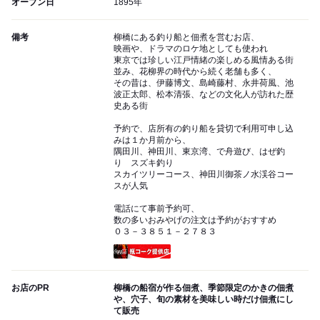
オープン日
1895年
備考
柳橋にある釣り船と佃煮を営むお店、
映画や、ドラマのロケ地としても使われ
東京では珍しい江戸情緒の楽しめる風情ある街
並み、花柳界の時代から続く老舗も多く、
その昔は、伊藤博文、島崎藤村、永井荷風、池
波正太郎、松本清張、などの文化人が訪れた歴
史ある街
予約で、店所有の釣り船を貸切で利用可申し込
みは１か月前から、
隅田川、神田川、東京湾、で舟遊び、はぜ釣
り スズキ釣り
スカイツリーコース、神田川御茶ノ水渓谷コー
スが人気
電話にて事前予約可、
数の多いおみやげの注文は予約がおすすめ
０３－３８５１－２７８３
瓶コーク提供店
お店のPR
柳橋の船宿が作る佃煮、季節限定のかきの佃煮
や、穴子、旬の素材を美味しい時だけ佃煮にし
て販売