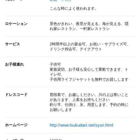
こんな時によく使われます。
ロケーション
景色がきれい、夜景が見える、海が見える、隠
れ家レストラン、一軒家レストラン
サービス
2時間半以上の宴会可、お祝い・サプライズ可、
ドリンク持込可、テイクアウト
お子様連れ
子供可
家族貸切、お子様も安心して乗船できます、ト
イレ付、
子供用ライフジャケットも無料でお貸しします
ドレスコード
普段着で、お越しください、川の上は寒いこと
があります、上着をお持ちください
釣り竿、仕掛け、氷、用意します、予約の時に
お願いします
ホームページ
http://www.tsukudani.net/syun.html