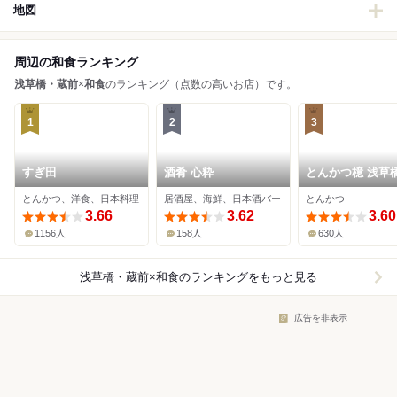
地図
周辺の和食ランキング
浅草橋・蔵前
×
和食
のランキング（点数の高いお店）です。
1
2
3
すぎ田
酒肴 心粋
とんかつ檍 浅草
とんかつ、洋食、日本料理
居酒屋、海鮮、日本酒バー
とんかつ
3.66
3.62
3.60
1156人
158人
630人
浅草橋・蔵前×和食
のランキングをもっと見る
広告を非表示