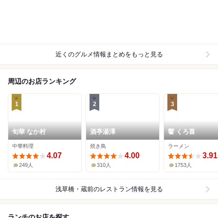
近くのグルメ情報まとめをもっと見る
周辺のお店ランキング
1
2
3
旬華 なか村
酒亭湯澤
饗 くろ喜
中華料理
焼き鳥
ラーメン
4.07
4.00
3.91
249人
310人
1753人
浅草橋・蔵前
のレストラン情報を見る
ランチのお店を探す