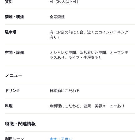
貸切
可（20人以下可）
禁煙・喫煙
全席禁煙
駐車場
有（お店の前に１台、近くにコインパーキング
有り）
空間・設備
オシャレな空間、落ち着いた空間、オープンテ
ラスあり、ライブ・生演奏あり
メニュー
ドリンク
日本酒にこだわる
料理
魚料理にこだわる、健康・美容メニューあり
特徴・関連情報
利用シーン
家族・子供と