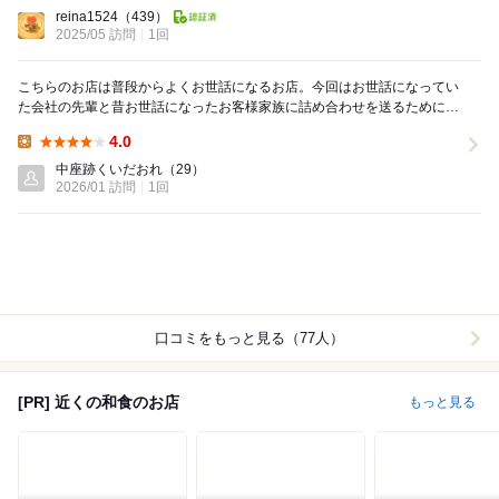
Lunch:
reina1524
（439）
2025/05 訪問
1回
こちらのお店は普段からよくお世話になるお店。今回はお世話になってい
た会社の先輩と昔お世話になったお客様家族に詰め合わせを送るためにや
って来た。しかし人様に贈るだけでは寂しいので自宅...
4.0
Lunch:
中座跡くいだおれ
（29）
2026/01 訪問
1回
口コミをもっと見る（77人）
[PR] 近くの和食のお店
もっと見る