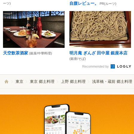
自腹レビュー。
ーツ)
PR(ルーツ)
天空飲茶酒家
明月庵 ぎんざ 田中屋 銀座本店
(銀座/中華料理)
(銀座/そば)
Recommended by
東京
東京 郷土料理
上野 郷土料理
浅草橋・蔵前 郷土料理