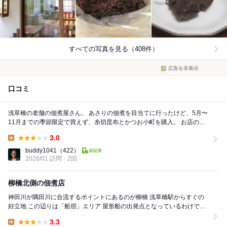
すべての写真を見る（408件）
広告を非表示
口コミ
浅草橋の老舗の佃煮屋さん。 あさりの佃煮を目当てに行ったけど、5月〜
11月までの季節限定で買えず、糸切昆布とかつお小町を購入。 お店のご
主人が、混ぜると美味しいですよって教えて...
3.0
Lunch:
buddy1041
（422）
2026/01 訪問
2回
柳橋北側の佃煮店
神田川が隅田川に合流するポイントにあるのが柳橋 浅草橋駅からすぐの
好立地 この辺りは「船宿」エリア 屋形船の出発点となっているわけであ
り、この小松屋も船宿 その船宿が出...
3.3