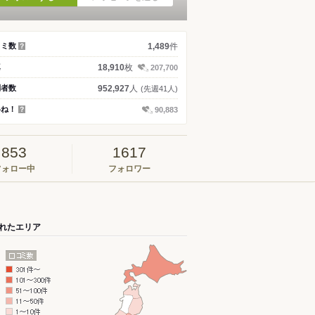
件
コミ数
1,489
？
枚
真
18,910
207,700
人
問者数
952,927
(先週41人)
いね！
90,883
？
853
1617
フォロー中
フォロワー
れたエリア