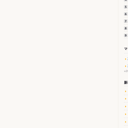
マ
※
新