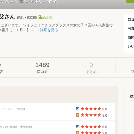
さんの本当に美味しいお店
父さん
認証済
(男性・東京都)
口
うございます。 ワイフとミニチュアダックスの女の子２匹の４人家族で
写
霜月（１１月）】 ...
詳細を見る
訪
い
9
1489
0
店
口コミ
まとめ
訪
5.0
/ ラーメン、つけ麺
5.0
5.0
 / 四川料理、中華料理
5.0