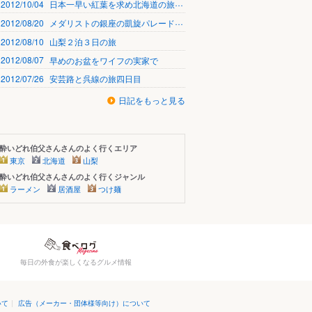
2012/10/04
日本一早い紅葉を求め北海道の旅１日目
2012/08/20
メダリストの銀座の凱旋パレード感動しました
2012/08/10
山梨２泊３日の旅
2012/08/07
早めのお盆をワイフの実家で
2012/07/26
安芸路と呉線の旅四日目
日記をもっと見る
酔いどれ伯父さんさんのよく行くエリア
東京
北海道
山梨
酔いどれ伯父さんさんのよく行くジャンル
ラーメン
居酒屋
つけ麺
毎日の外食が楽しくなるグルメ情報
いて
|
広告（メーカー・団体様等向け）について