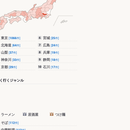
東京
宮城
[
1066
件]
[
25
件]
北海道
広島
[
64
件]
[
24
件]
山梨
兵庫
[
37
件]
[
19
件]
神奈川
静岡
[
33
件]
[
18
件]
京都
石川
[
29
件]
[
17
件]
く行くジャンル
ラーメン
居酒屋
つけ麺
そば
[
112
件]
中華料理
[
112
件]