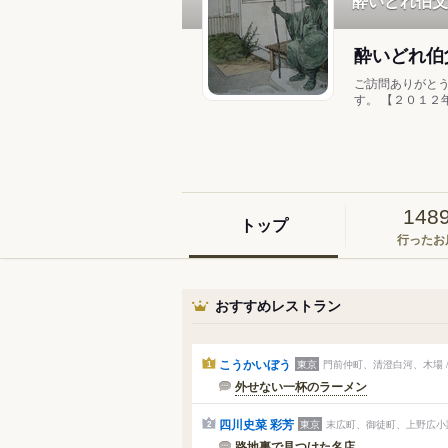
酔いどれ伯父
酔いどれ伯
ご訪問ありがと
す。 【２０１２年
148
トップ
行ったお
おすすめレストラン
こうかいぼう
東京
門前仲町、清澄白河、木場 
1
外せない一杯のラーメン
四川史菜 彩芳
東京
末広町、御徒町、上野広小路
2
路地裏で見つけた名店