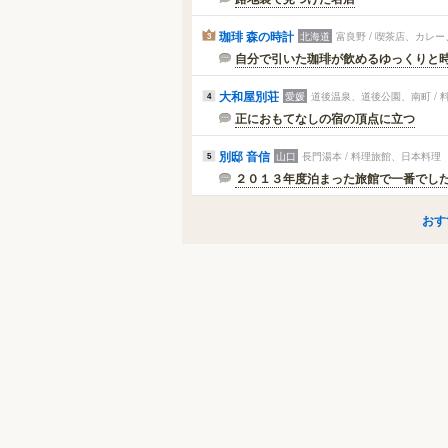
珈琲 森の時計
北海道
富良野 / 喫茶店、カレ
3
自分で引いた珈琲が飲めるゆっくりと時
大和屋別荘
愛媛
道後温泉、道後公園、南町 / 
4
正におもてなしの宿の頂点に立つ
別邸 音信
山口
長門湯本 / 料理旅館、日本料理
5
２０１３年度泊まった旅館で一番でし
おす