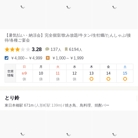
【暑気払い・納涼会】完全個室/飲み放題/牛タン/生牡蠣/たんしゃぶ/接
待/各種ご宴会
3.28
137
6194
人
人
￥4,000～￥4,999
￥1,000～￥1,999
日
月
火
水
木
金
土
空席
9
10
11
12
13
14
15
8
/
情報
とり鈴
東日本橋駅 671m
(人形町駅 139m)
/ 焼き鳥、鳥料理、焼酎バー