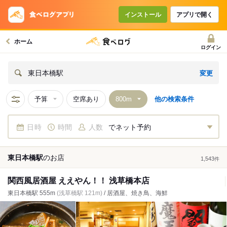
インストール
アプリで開く
ホーム
ログイン
変更
東日本橋駅
予算
空席あり
他の検索条件
日時
時間
人数
でネット予約
東日本橋駅
の
お店
1,543
件
関西風居酒屋 ええやん！！ 浅草橋本店
東日本橋駅 555m
(浅草橋駅 121m)
/ 居酒屋、焼き鳥、海鮮