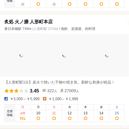
情報
炙処 火ノ膳 人形町本店
東日本橋駅 749m
(人形町駅 171m)
/ 海鮮、居酒屋、肉料理
【人形町駅1分】炭火で焼いた干物や焼き魚、新鮮な刺身が絶品！
3.45
322
27009
人
人
￥5,000～￥5,999
￥1,000～￥1,999
日
月
火
水
木
金
土
空席
9
10
11
12
13
14
15
8
/
情報