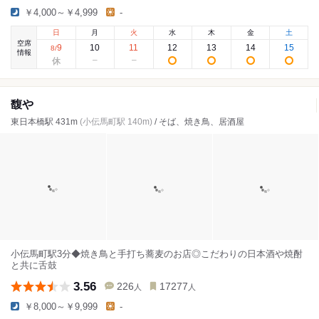
￥4,000～￥4,999
-
日
月
火
水
木
金
土
空席
9
10
11
12
13
14
15
8
/
情報
馥や
東日本橋駅 431m
(小伝馬町駅 140m)
/ そば、焼き鳥、居酒屋
小伝馬町駅3分◆焼き鳥と手打ち蕎麦のお店◎こだわりの日本酒や焼酎
と共に舌鼓
3.56
226
17277
人
人
￥8,000～￥9,999
-