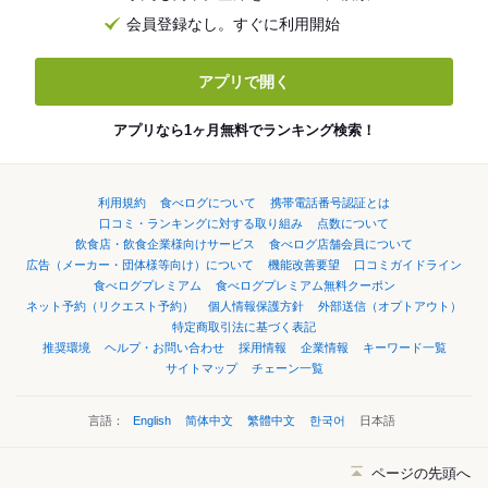
会員登録なし。すぐに利用開始
アプリで開く
アプリなら1ヶ月無料でランキング検索！
利用規約
食べログについて
携帯電話番号認証とは
口コミ・ランキングに対する取り組み
点数について
飲食店・飲食企業様向けサービス
食べログ店舗会員について
広告（メーカー・団体様等向け）について
機能改善要望
口コミガイドライン
食べログプレミアム
食べログプレミアム無料クーポン
ネット予約（リクエスト予約）
個人情報保護方針
外部送信（オプトアウト）
特定商取引法に基づく表記
推奨環境
ヘルプ・お問い合わせ
採用情報
企業情報
キーワード一覧
サイトマップ
チェーン一覧
言語：
English
简体中文
繁體中文
한국어
日本語
ページの先頭へ