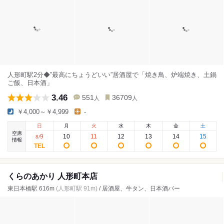
人形町駅2分◆”最高にちょうどいい”居酒屋で「焼き鳥、炉端焼き、土鍋
ご飯、日本酒」
3.46
551
36709
人
人
￥4,000～￥4,999
-
日
月
火
水
木
金
土
空席
9
10
11
12
13
14
15
8
/
情報
くらのあかり 人形町本店
東日本橋駅 616m
(人形町駅 91m)
/ 居酒屋、牛タン、日本酒バー