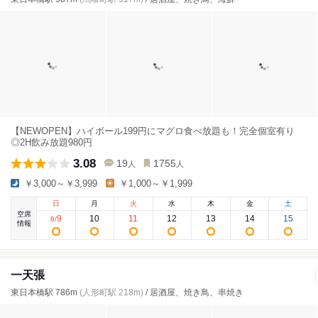
【NEWOPEN】ハイボール199円にマグロ食べ放題も！完全個室有り
◎2H飲み放題980円
3.08
19
1755
人
人
￥3,000～￥3,999
￥1,000～￥1,999
日
月
火
水
木
金
土
空席
9
10
11
12
13
14
15
8
/
情報
一天張
東日本橋駅 786m
(人形町駅 218m)
/ 居酒屋、焼き鳥、串焼き