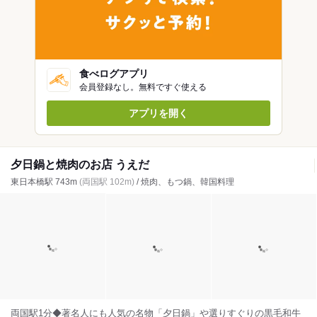
食べログアプリ
会員登録なし。無料ですぐ使える
アプリを開く
夕日鍋と焼肉のお店 うえだ
東日本橋駅 743m
(両国駅 102m)
/ 焼肉、もつ鍋、韓国料理
両国駅1分◆著名人にも人気の名物「夕日鍋」や選りすぐりの黒毛和牛