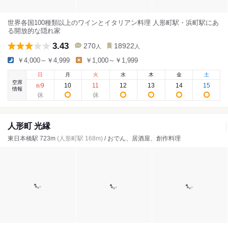
世界各国100種類以上のワインとイタリアン料理 人形町駅・浜町駅にあ
る開放的な隠れ家
3.43
270
18922
人
人
￥4,000～￥4,999
￥1,000～￥1,999
日
月
火
水
木
金
土
空席
9
10
11
12
13
14
15
8
/
情報
人形町 光縁
東日本橋駅 723m
(人形町駅 168m)
/ おでん、居酒屋、創作料理