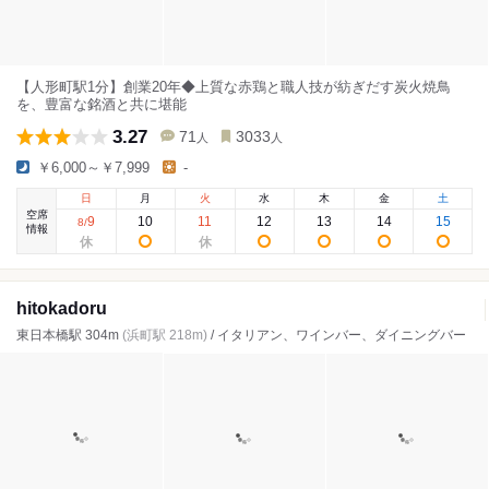
【人形町駅1分】創業20年◆上質な赤鶏と職人技が紡ぎだす炭火焼鳥
を、豊富な銘酒と共に堪能
3.27
71
3033
人
人
￥6,000～￥7,999
-
日
月
火
水
木
金
土
空席
9
10
11
12
13
14
15
8
/
情報
hitokadoru
東日本橋駅 304m
(浜町駅 218m)
/ イタリアン、ワインバー、ダイニングバー