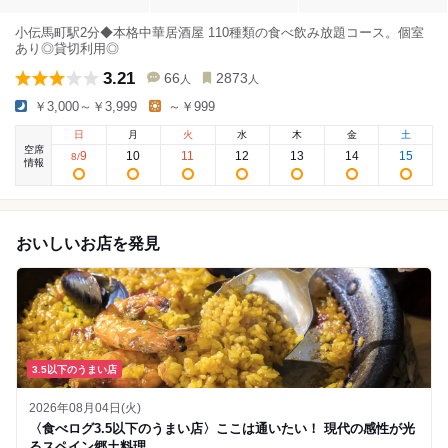
小伝馬町駅2分◆本格中華居酒屋 110種類の食べ飲み放題コース。個室
あり◎貸切利用◎
3.21
66
2873
人
人
￥3,000～￥3,999
～￥999
日
月
火
水
木
金
土
空席
9
10
11
12
13
14
15
8
/
情報
おいしいお店を発見
3.5以下のうまい店
2026年08月04日(火)
〈食べログ3.5以下のうまい店〉ここは通いたい！ 現代の感性が光
るスペイン郷土料理