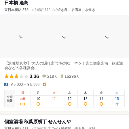
日本橋 逢鳥
東日本橋駅 378m
(浜町駅 112m)
/ 焼き鳥、居酒屋、水炊き
【浜町駅10秒】“大人の隠れ家”で特別な一本を｜完全個室完備｜歓送迎
会などの各種宴会に
3.36
219
15296
人
人
￥5,000～￥5,999
-
日
月
火
水
木
金
土
空席
9
10
11
12
13
14
15
8
/
情報
個室酒場 秋葉原横丁 せんせんや
東日本橋駅 587m
(馬喰町駅 317m)
/ 居酒屋、焼き鳥、海鮮