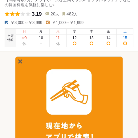
の韓国料理を気軽に楽しむ♪
3.19
20
482
人
人
￥3,000～￥3,999
￥1,000～￥1,999
日
月
火
水
木
金
土
空席
9
10
11
12
13
14
15
8
/
情報