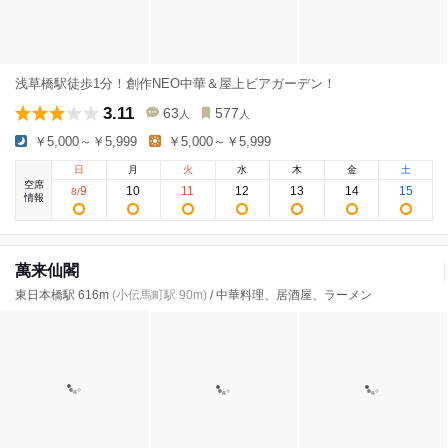
浅草橋駅徒歩1分！創作NEO中華＆屋上ビアガーデン！
3.11
63
577
人
人
￥5,000～￥5,999
￥5,000～￥5,999
日
月
火
水
木
金
土
空席
9
10
11
12
13
14
15
8
/
情報
萬来仙閣
東日本橋駅 616m
(小伝馬町駅 90m)
/ 中華料理、居酒屋、ラーメン