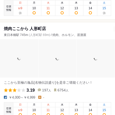
日
月
火
水
木
金
土
空席
9
10
11
12
13
14
15
8
/
情報
焼肉ここから 人形町店
東日本橋駅 745m
(人形町駅 69m)
/ 焼肉、ホルモン、居酒屋
ここから至極の逸品[名物伝説盛り]を是非ご堪能ください！
3.19
197
6754
人
人
￥4,000～￥4,999
-
日
月
火
水
木
金
土
空席
9
10
11
12
13
14
15
8
/
情報