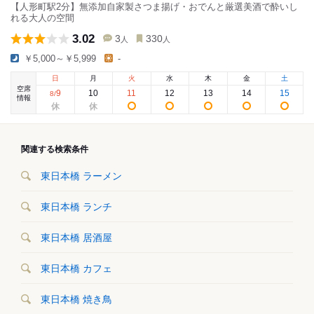
【人形町駅2分】無添加自家製さつま揚げ・おでんと厳選美酒で酔いし
れる大人の空間
3.02
3
330
人
人
￥5,000～￥5,999
-
日
月
火
水
木
金
土
空席
9
10
11
12
13
14
15
8
/
情報
関連する検索条件
東日本橋 ラーメン
東日本橋 ランチ
東日本橋 居酒屋
東日本橋 カフェ
東日本橋 焼き鳥