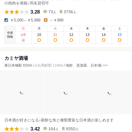
の焼肉を堪能♪35名貸切可
3.28
73
3736
人
人
￥5,000～￥5,999
～￥999
日
月
火
水
木
金
土
空席
9
10
11
12
13
14
15
8
/
情報
カミヤ酒場
東日本橋駅 650m
(小伝馬町駅 119m)
/ 海鮮、居酒屋、日本酒バー
日本酒が好きになる♪新鮮な魚と種類豊富な日本酒が楽しめます
3.42
164
8350
人
人