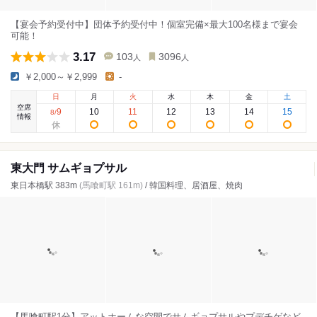
【宴会予約受付中】団体予約受付中！個室完備×最大100名様まで宴会
可能！
3.17
103
3096
人
人
￥2,000～￥2,999
-
日
月
火
水
木
金
土
空席
9
10
11
12
13
14
15
8
/
情報
東大門 サムギョプサル
東日本橋駅 383m
(馬喰町駅 161m)
/ 韓国料理、居酒屋、焼肉
【馬喰町駅1分】アットホームな空間でサムギョプサルやプデチゲなど