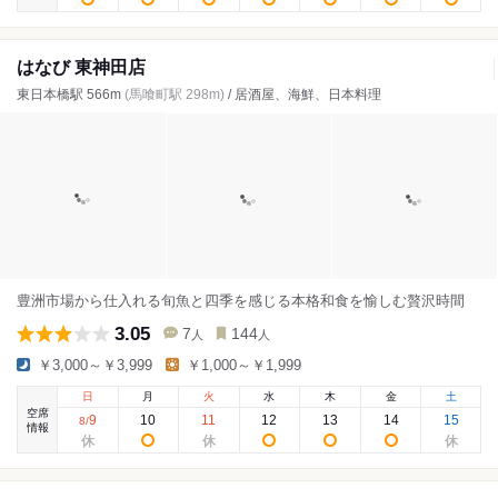
はなび 東神田店
東日本橋駅 566m
(馬喰町駅 298m)
/ 居酒屋、海鮮、日本料理
豊洲市場から仕入れる旬魚と四季を感じる本格和食を愉しむ贅沢時間
3.05
7
144
人
人
￥3,000～￥3,999
￥1,000～￥1,999
日
月
火
水
木
金
土
空席
9
10
11
12
13
14
15
8
/
情報