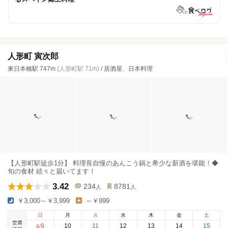
人形町 寅次郎
東日本橋駅 747m
(人形町駅 71m)
/ 居酒屋、日本料理
【人形町駅徒歩1分】 料理長自慢のあんこう鍋と希少な新酒を堪能！◆
旬の食材 続々と届いてます！
3.42
234
8781
人
人
￥3,000～￥3,999
～￥999
日
月
火
水
木
金
土
空席
9
10
11
12
13
14
15
8
/