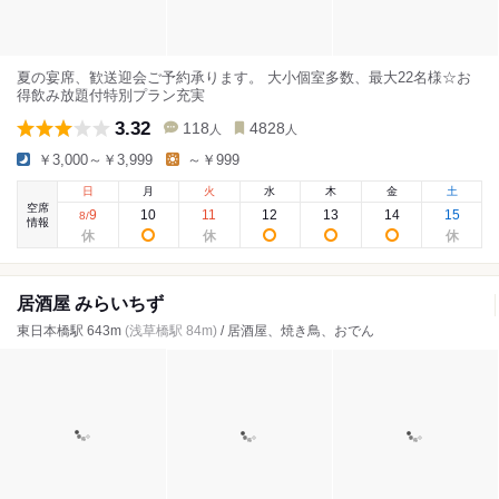
夏の宴席、歓送迎会ご予約承ります。 大小個室多数、最大22名様☆お
得飲み放題付特別プラン充実
3.32
118
4828
人
人
￥3,000～￥3,999
～￥999
日
月
火
水
木
金
土
空席
9
10
11
12
13
14
15
8
/
情報
居酒屋 みらいちず
東日本橋駅 643m
(浅草橋駅 84m)
/ 居酒屋、焼き鳥、おでん