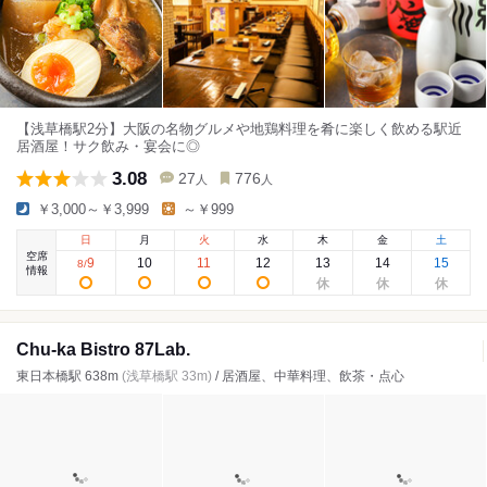
【浅草橋駅2分】大阪の名物グルメや地鶏料理を肴に楽しく飲める駅近
居酒屋！サク飲み・宴会に◎
3.08
27
776
人
人
￥3,000～￥3,999
～￥999
日
月
火
水
木
金
土
空席
9
10
11
12
13
14
15
8
/
情報
Chu-ka Bistro 87Lab.
東日本橋駅 638m
(浅草橋駅 33m)
/ 居酒屋、中華料理、飲茶・点心