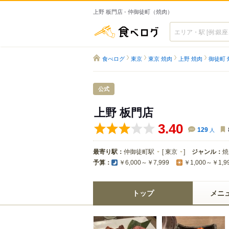
上野 板門店 - 仲御徒町（焼肉）
食べログ
食べログ
東京
東京 焼肉
上野 焼肉
御徒町 
公式
上野 板門店
3.40
129
人
最寄り駅：
仲御徒町駅
[
東京
]
ジャンル：
焼
予算：
￥6,000～￥7,999
￥1,000～￥1,9
トップ
メニ