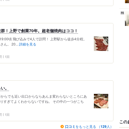
群！上野で創業70年。超老舗焼肉はココ！
 19:00頃 飛び込みで4人で訪問！ 上野駅から徒歩4分程。
。 20...
詳細を見る
問
1回
らい。
上野からでも近い出口からならあんま変わらないところにあ
ありすぎてよくわからないですね。 その中の一つがこち
問
1回
この
口コミ
をもっと見る （
129
人）