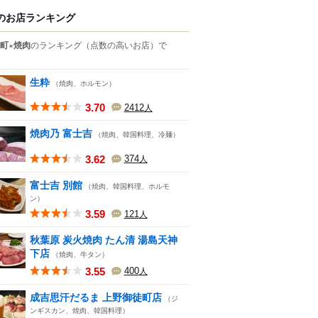
のお店ランキング
町×焼肉
のランキング
（点数の高いお店）
で
生粋
（焼肉、ホルモン）
3.70
2412
人
焼肉乃 富士吉
（焼肉、韓国料理、冷麺）
3.62
374
人
富士吉 別館
（焼肉、韓国料理、ホルモ
ン）
3.59
121
人
秋葉原 炭火焼肉 たん清 湯島天神
下店
（焼肉、牛タン）
3.55
400
人
成吉思汗だるま 上野御徒町店
（ジ
ンギスカン、焼肉、韓国料理）