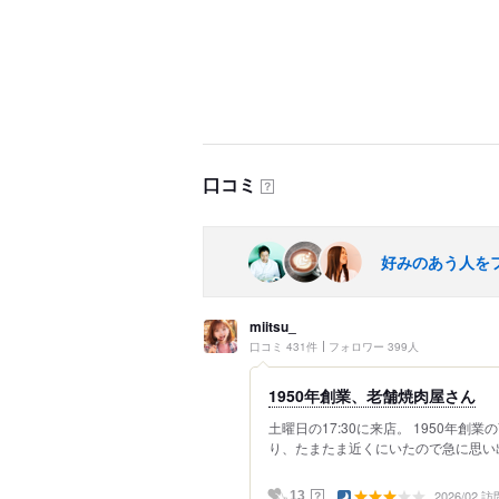
口コミ
？
好みのあう人を
miitsu_
口コミ 431件
フォロワー 399人
1950年創業、老舗焼肉屋さん
土曜日の17:30に来店。 1950年
り、たまたま近くにいたので急に思い出
2026/02 訪
？
13