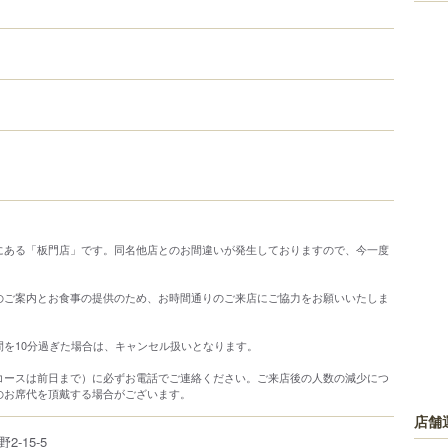
にある「板門店」です。同名他店とのお間違いが発生しておりますので、今一度
のご案内とお食事の提供のため、お時間通りのご来店にご協力をお願いいたしま
間を10分過ぎた場合は、キャンセル扱いとなります。
コースは前日まで）に必ずお電話でご連絡ください。ご来店後の人数の減少につ
のお席代を頂戴する場合がございます。
店舗
野
2-15-5