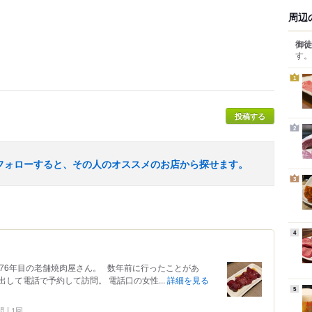
周辺
御徒
す。
1
投稿する
2
フォローすると、その人のオススメのお店から探せます。
3
4
創業の76年目の老舗焼肉屋さん。 数年前に行ったことがあ
して電話で予約して訪問。 電話口の女性...
詳細を見る
5
問
1回