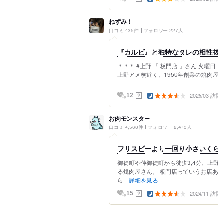
ねずみ！
口コミ 435件
フォロワー 227人
『カルビ』と独特なタレの相性抜
＊＊＊ #上野 『 板門店 』さん 火曜日
上野アメ横近く、1950年創業の焼肉屋さん
2025/03 訪
？
12
お肉モンスター
口コミ 4,568件
フォロワー 2,473人
フリスビーより一回り小さいく
御徒町や仲御徒町から徒歩3,4分、
る焼肉屋さん。 板門店っていうお店
ら...
詳細を見る
2024/11 訪
？
15