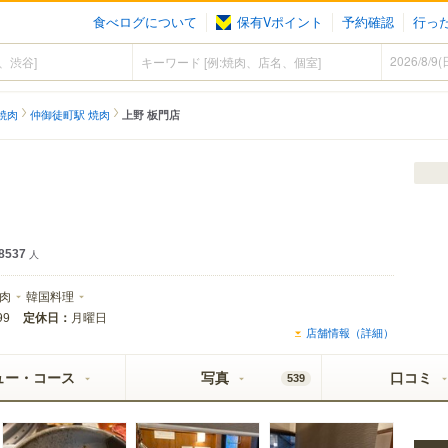
食べログについて
保有Vポイント
予約確認
行っ
焼肉
仲御徒町駅 焼肉
上野 板門店
8537
人
肉
韓国料理
定休日：
月曜日
99
店舗情報（詳細）
ュー・コース
写真
口コミ
539