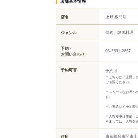
店舗基本情報
上野 板門店
店名
焼肉、韓国料理
ジャンル
予約・
03-3831-2867
お問い合わせ
予約可否
予約可
＊こちらは「上野」
ご確認ください。
＊スムーズなお席へ
す。
＊ご連絡なく予約時
＊人数変更は事前（
きましては、人数分
東京都
台東区
東上
住所